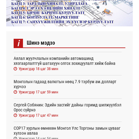
i
Шинэ мэдээ
Аялал жуулчлалын компанийн автомашинд
хязгаарлалтгүй шатахуун олгох зохицуулалт хийж байна
Уржигдар 18 цаг 38 мин
Монголын гадаад валютын нөөц 7.9 тэрбум ам.долларт
хүрчээ
Уржигдар 17 цаг 59 мин
Сергей Собянин: Эдийн засгийг дайны горимд шилжүүлбэл
Орос сүйрнэ
Уржигдар 17 цаг 47 мин
COP17 хурлын өмнөхөн Монгол Улс Торгоны замын цувааг
хүлээн авлаа
Уржигдар 14 цаг 54 мин