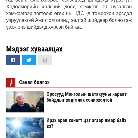
Хөдөлмөрийн хөлсний доод хэмжээг 10 нугалсан
хэмжээгээр тогтоож өгөх нь НДС -д томоохон эрсдэл
учруулахгүй Ажил олгогчид ээлтэй шийдвэр болно гэж
үзэж энэ шийдэлд хүрсэн байгаа.
Мэдээг хуваалцах
i
Санал болгох
Оросууд Монголын шатахууны хараат
байдлыг хадгалах сонирхолтой
Ирэх арав хоногт цаг агаар ямар байх
вэ?