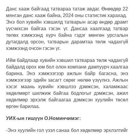
Данс хааж байгаад татвараа татаж авдаг. Өнөөдөр 22
мянган данс хааж байна, 2024 оны статистик харахад.
Энэ бол хувийн хэвшилд татварын асар өндөр драмт
үүсчихсэн байгаа гэсэн үг. Дансаа хаалгаад татвар
төлөх хэмжээнд хүрч байна гэдэг мөнгөн урсгалын
дутагдалд орсон, татварын дарамтаа төлж чадахгүй
хэмжээнд очсон гэсэн үг.
Ийм байдлаар хувийн хэвшил татвараа төлж чадахгүй
байдалд орох юм бол олон компани дампуурч хаалгаа
барина. Энэ хэмжээгээр ажлын байр багасна, энэ
хэмжээгээр эдийн засагт сөрөг нөлөө үзүүлнэ. Ажлын
хэсэг маань хувийн хэвшлээ дэмжсэн, халамжаас
хөдөлмөрт шилжиж байгаа бодлогыг дэмжсэн, ажил
хөдөлмөр эрхэлж байгаагаа дэмжсэн хуулийн төсөл
өргөн барилаа.
УИХ-ын гишүүн О.Номинчимэг:
-Энэ хуулийн гол үзэл санаа бол хөдөлмөр эрхлэлтийг