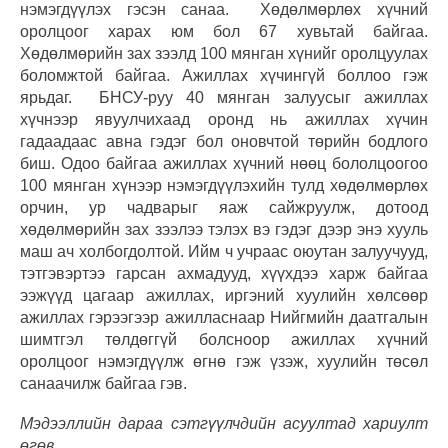
нэмэгдүүлэх гэсэн санаа. Хөдөлмөрлөх хүчний
оролцоог харах юм бол 67 хувьтай байгаа.
Хөдөлмөрийн зах зээлд 100 мянган хүнийг оролцуулах
боломжтой байгаа. Ажиллах хүчингүй боллоо гэж
ярьдаг. БНСУ-руу 40 мянган залуусыг ажиллах
хүчнээр явуулчихаад оронд нь ажиллах хүчин
гадаадаас авна гэдэг бол оновчтой төрийн бодлого
биш. Одоо байгаа ажиллах хүчний нөөц бололцоогоо
100 мянган хүнээр нэмэгдүүлэхийн тулд хөдөлмөрлөх
орчин, ур чадварыг яаж сайжруулж, дотоод
хөдөлмөрийн зах зээлээ тэлэх вэ гэдэг дээр энэ хууль
маш ач холбогдолтой. Ийм ч учраас оюутан залуучууд,
тэтгэвэртээ гарсан ахмадууд, хүүхдээ харж байгаа
ээжүүд цагаар ажиллах, иргэний хуулийн хөлсөөр
ажиллах гэрээгээр ажилласнаар Нийгмийн даатгалын
шимтгэл төлдөггүй болсноор ажиллах хүчний
оролцоог нэмэгдүүлж өгнө гэж үзэж, хуулийн төсөл
санаачилж байгаа гэв.
Мэдээллийн дараа сэтгүүлчдийн асуултад хариулт
өгөв.