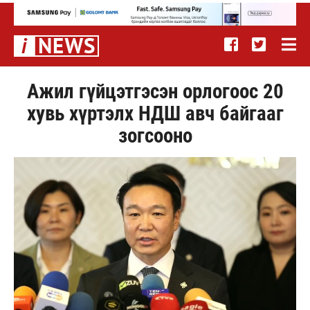
Ажил гүйцэтгэсэн орлогоос 20
хувь хүртэлх НДШ авч байгааг
зогсооно