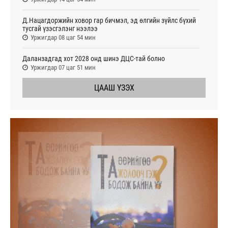
Д.Нацагдоржийн ховор гар бичмэл, эд өлгийн зүйлс бүхий
тусгай үзэсгэлэнг нээлээ
Уржигдар 08 цаг 54 мин
Даланзадгад хот 2028 онд шинэ ДЦС-тай болно
Уржигдар 07 цаг 51 мин
ЦААШ ҮЗЭХ