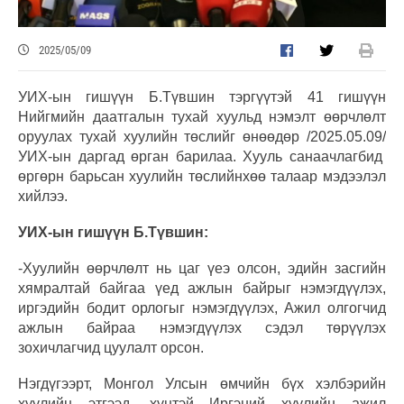
2025/05/09
УИХ-ын гишүүн Б.Түвшин тэргүүтэй 41 гишүүн
Нийгмийн даатгалын тухай хуульд нэмэлт өөрчлөлт
оруулах тухай хуулийн төслийг өнөөдөр /2025.05.09/
УИХ-ын даргад өрган барилаа. Хууль санаачлагбид
өргөрн барьсан хуулийн төслийнхөө талаар мэдээлэл
хийлээ.
УИХ-ын гишүүн Б.Түвшин:
-Хуулийн өөрчлөлт нь цаг үеэ олсон, эдийн засгийн
хямралтай байгаа үед ажлын байрыг нэмэгдүүлэх,
иргэдийн бодит орлогыг нэмэгдүүлэх, Ажил олгогчид
ажлын байраа нэмэгдүүлэх сэдэл төрүүлэх
зохичлагчид цуулалт орсон.
Нэгдүгээрт, Монгол Улсын өмчийн бүх хэлбэрийн
хуулийн этгээд, хүнтэй Иргэний хуулийн ажил