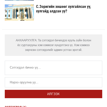
С.Зоригийн хөшөөг хулгайлсан уу,
хулгайд алдсан уу?
АНХААРУУЛГА: Та сэтгэгдэл бичихдээ хууль зүйн болон
ёс суртахууны хэм хэмжээг хүндэтгэнэ үү. Хэм хэмжээ
зөрчсөн сэтгэгдэлийг админ устгах эрхтэй.
ИЛГЭЭХ