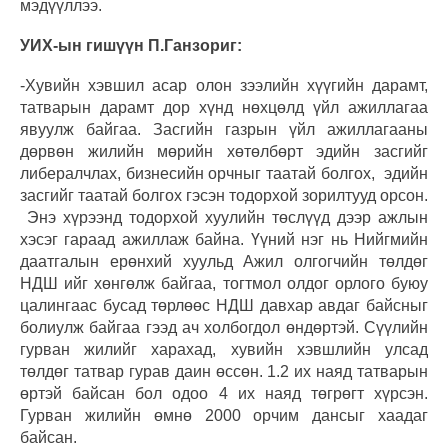
мэдүүллээ.
УИХ-ын гишүүн П.Ганзориг:
-Хувийн хэвшил асар олон зээлийн хүүгийн дарамт,
татварын дарамт дор хүнд нөхцөлд үйл ажиллагаа
явуулж байгаа. Засгийн газрын үйл ажиллагааны
дөрвөн жилийн мөрийн хөтөлбөрт эдийн засгийг
либералчлах, бизнесийн орчныг таатай болгох, эдийн
засгийг таатай болгох гэсэн тодорхой зорилтууд орсон.
Энэ хүрээнд тодорхой хуулийн төслүүд дээр ажлын
хэсэг гараад ажиллаж байна. Үүний нэг нь Нийгмийн
даатгалын ерөнхий хуульд Ажил олгогчийн төлдөг
НДШ ийг хөнгөлж байгаа, тогтмол олдог орлого буюу
цалингаас бусад төрлөөс НДШ давхар авдаг байсныг
болиулж байгаа гээд ач холбогдол өндөртэй. Сүүлийн
гурван жилийг харахад, хувийн хэвшлийн улсад
төлдөг татвар гурав даин өссөн. 1.2 их наяд татварын
өртэй байсан бол одоо 4 их наяд төгрөгт хүрсэн.
Гурван жилийн өмнө 2000 орчим дансыг хаадаг
байсан.