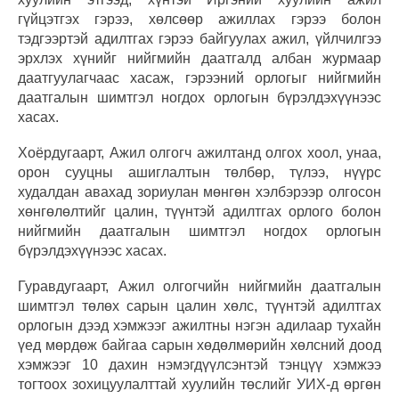
гүйцэтгэх гэрээ, хөлсөөр ажиллах гэрээ болон
тэдгээртэй адилтгах гэрээ байгуулах ажил, үйлчилгээ
эрхлэх хүнийг нийгмийн даатгалд албан журмаар
даатгуулагчаас хасаж, гэрээний орлогыг нийгмийн
даатгалын шимтгэл ногдох орлогын бүрэлдэхүүнээс
хасах.
Хоёрдугаарт, Ажил олгогч ажилтанд олгох хоол, унаа,
орон сууцны ашиглалтын төлбөр, түлээ, нүүрс
худалдан авахад зориулан мөнгөн хэлбэрээр олгосон
хөнгөлөлтийг цалин, түүнтэй адилтгах орлого болон
нийгмийн даатгалын шимтгэл ногдох орлогын
бүрэлдэхүүнээс хасах.
Гуравдугаарт, Ажил олгогчийн нийгмийн даатгалын
шимтгэл төлөх сарын цалин хөлс, түүнтэй адилтгах
орлогын дээд хэмжээг ажилтны нэгэн адилаар тухайн
үед мөрдөж байгаа сарын хөдөлмөрийн хөлсний доод
хэмжээг 10 дахин нэмэгдүүлсэнтэй тэнцүү хэмжээ
тогтоох зохицуулалттай хуулийн төслийг УИХ-д өргөн