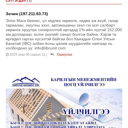
СЭТГЭГДЭЛ (1)
Зочин (197.211.63.73)
Элон Маск бизнес, үл хөдлөх хөрөнгө, хөдөө аж ахуй, газар
тариалан, оюутны зээл, автомашины зээл гэх мэт салбарт
хөрөнгө оруулах сонирхолтой иргэдэд 1%-ийн хүүтэй 152,000
ам.доллараас эхлэх зээлийг санал болгож байна. Хэрэв та
өргөдөл гаргах хүсэлтэй байгаа бол Канадын Олон Улсын
Банктай (IBC) албан ёсны цахим шуудангийн хаягаар нь
холбогдоно уу: info@ibcunit.com
2025 оны 05 сарын 11
|
Хариулах