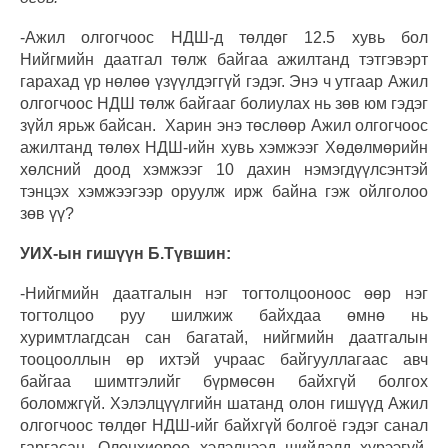
-Ажил олгогчоос НДШ-д төлдөг 12.5 хувь бол
Нийгмийн даатгал төлж байгаа ажилтанд тэтгэвэрт
гарахад үр нөлөө үзүүлдэггүй гэдэг. Энэ ч утгаар Ажил
олгогчоос НДШ төлж байгааг болиулах нь зөв юм гэдэг
зүйл ярьж байсан. Харин энэ төслөөр Ажил олгогчоос
ажилтанд төлөх НДШ-ийн хувь хэмжээг Хөдөлмөрийн
хөлсний доод хэмжээг 10 дахин нэмэгдүүлсэнтэй
тэнцэх хэмжээгээр оруулж ирж байна гэж ойлголоо
зөв үү?
УИХ-ын гишүүн Б.Түвшин:
-Нийгмийн даатгалын нэг тогтолцооноос өөр нэг
тогтолцоо руу шилжиж байхдаа өмнө нь
хуримтлагдсан сан багатай, нийгмийн даатгалын
тооцооллын өр ихтэй учраас байгууллагаас авч
байгаа шимтгэлийг бүрмөсөн байхгүй болгох
боломжгүй. Хэлэлцүүлгийн шатанд олон гишүүд Ажил
олгогчоос төлдөг НДШ-ийг байхгүй болгоё гэдэг санал
гаргасан. Олонхиороо хэлэлцээд шийдэлд хүрээгүй.