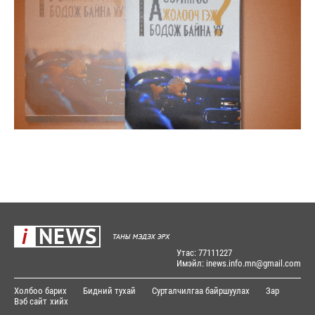
Утас: 77111227
Имэйл: inews.info.mn@gmail.com
Холбоо барих
Бидний тухай
Сурталчилгаа байршуулах
Зар
Вэб сайт
хийх