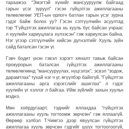
тараажээ. “Эмэгтэй хүнийг ман­сууруулж байгаад
гарын үсэг зуруул” гэсэн гүйцэтгэх ажиллагааны
төлөвлөгөөг УЕП-ын орлогч батлан гарын үсэг зурна
гэдэг байж болох уу? Гэсэн сэтгүүлчийн асуултад
тэр “Гүйцэтгэх ажиллагаа нь хууль бус байсан учраас
л хуулийн хариуцлага хүлээсэн” гэж хариулсан байна.
Нэг үгээр сэтгүүлчийн хийсэн дүгнэлтийг Хууль зүйн
сайд баталсан гэсэн үг.
Гэвч бодит үнэн гэвэл хэрэгт хяналт тавьж байсан
прокурорын баталсан гүйцэтгэх ажиллагааны
төлөвлөгөөнд “мансууруулах, нүцгэлэх”, эсвэл “зодож,
дарамтлах” тухай нэг ч үг, өгүүлбэр байхгүй. “Гүйцэтгэх
ажиллагааны арга хэрэгслийг ашиглах” л гэдэг
хуулийн үг хэллэг л байгаа. Ийм зүйлийг захын хуульч
мэднэ.
Мөн хоёрдугаарт, тэднийг яллахдаа “гүйцэтгэх
ажиллагааны хууль тогтоомж зөрчсөн” гэж яллаагүй.
Өөрөөр хэлбэл Т.Чимгээ дээр явуулсан гүйцэтгэх
ажиллагаа хууль зөрчсөн гэдгийг шүүх тогтоогоогүй,