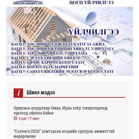
i
Шинэ мэдээ
Ормузын асуудлаар Оман, Иран хоёр тохиролцоонд
хүрэхэд ойрхон байна
2 цаг 17 мин
"Сэлэнгэ-2026” хэмтэрсэн хээрийн сургууль амжилттай
өндөрлөлөө