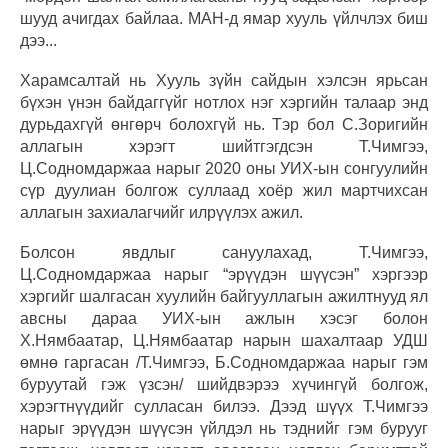
шууд ачигдах байлаа. МАН-д ямар хууль үйлчлэх биш
дээ...
Харамсалтай нь Хууль зүйн сайдын хэлсэн ярьсан
бүхэн үнэн байдаггүйг нотлох нэг хэргийн талаар энд
дурьдахгүй өнгөрч болохгүй нь. Тэр бол С.Зоригийн
аллагын хэрэгт шийтгэгдсэн Т.Чимгээ,
Ц.Содномдаржаа нарыг 2020 оны УИХ-ын сонгуулийн
сүр дуулиан болгож суллаад хоёр жил мартчихсан
аллагын захиалагчийг илрүүлэх ажил.
Болсон явдлыг сануулахад, Т.Чимгээ,
Ц.Содномдаржаа нарыг “эрүүдэн шүүсэн” хэргээр
хэргийг шалгасан хуулийн байгууллагын ажилтнууд ял
авсны дараа УИХ-ын ажлын хэсэг болон
Х.Нямбаатар, Ц.Нямбаатар нарын шахалтаар УДШ
өмнө гаргасан /Т.Чимгээ, Б.Содномдаржаа нарыг гэм
буруутай гэж үзсэн/ шийдвэрээ хүчингүй болгож,
хэрэгтнүүдийг сулласан билээ. Дээд шүүх Т.Чимгээ
нарыг эрүүдэн шүүсэн үйлдэл нь тэднийг гэм бурууг