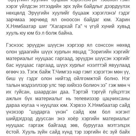
хэрэг үйлдсэн этгээдийн эрх зүйн байдлыг дээрдүүлэх
нөхцөлд Эрүүгийн хуулийг буцааж хэрэглэнэ/ гэдэг
зарчмаа зөрчөөд ял оноосон байдаг юм. Харин
Х.Нямбаатар шиг “Хагархай Га” ч үгүй хүний хувьд
хууль юу юм бэ л болж байна.
Гэснээс эрүүдэн шүүсэн хэргээр ял сонссон нөхөд
олон удаагийн шүүх хурлын явцад "Зоригийн хэргийг
материалыг нууцаас гаргаад, эрүүдэн шүүсэн хэргийг
бас нууцаас гаргаад, шүүх хурлыг нээлттэй явуулаад
өгөөч ээ. Тэгж байж Т.Чимгээ нар гэмт хэрэгтэн мөн үү,
биш үү гэдэг олон нийтэд ойлгомжтой болно. Нэг
талын мэдээллээр улс төр хийхээ болиоч ээ" гэж мөн ч
их гуйсан, шаардсан даа. Тэртэй тэргүй гүйцэтгэх
ажлын бүх материалыг нь телевизээр цацчихсаны
дараа юугаа ч нууцлах юм. Хэрвээ Х.Нямбаатар сайд
үнэхээр "шударга үнэн" сайд юм бол нэгэнт
шийдэгдээд дууссан энэ хоёр хэргийн материалыг
нууцаас гаргаж байгаад зөв, буруугаа мэтгэлцэх
ёстой. Хууль зүйн сайд хүнд тэр зэргийн ёс зүй байх