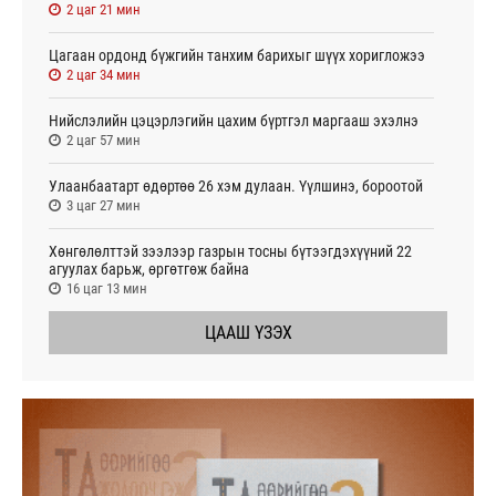
2 цаг 21 мин
Цагаан ордонд бүжгийн танхим барихыг шүүх хоригложээ
2 цаг 34 мин
Нийслэлийн цэцэрлэгийн цахим бүртгэл маргааш эхэлнэ
2 цаг 57 мин
Улаанбаатарт өдөртөө 26 хэм дулаан. Үүлшинэ, бороотой
3 цаг 27 мин
Хөнгөлөлттэй зээлээр газрын тосны бүтээгдэхүүний 22
агуулах барьж, өргөтгөж байна
16 цаг 13 мин
ЦААШ ҮЗЭХ