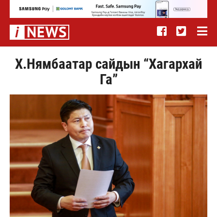
Х.Нямбаатар сайдын “Хагархай
Га”