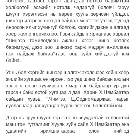
тогтоож, хавтаст хэрэгт авагдсан нотлох баримттай
холбоотой эсэхийг нотолж чадаагүй боловч “эрүү
шүүлт хэрэглэсэн нь өөрөө хууль зөрчсөн үйлдэл,
шинээр илэрсэн нөхцөл байдал мөн” гэж үзээд тэдэнд
оноосон ялыг хүчингүй болгож, хэргийг дахин шалгаад
хоёр жил өнгөрчихлөө. Гэвч сайдын ярианаас харвал
“Шинээр томилогдсон ажлын хэсэг шинэ нотлох
баримтууд дээр цоо шинээр харж мэдэрч ажиллана
гэж найдаж байгаа”-гаас өөр зүйл хийгдээгүй юм
байна.
Уг нь бол хэргийг шинээр шалгаж эхэлснээс хойш хоёр
жилийн хугацаа өнгөрсөн, тэр үед шинэ байсан ажлын
хэсэг ч гэсэн хуучирсан, ямар нэг байдлаар үр дүн
гарсан байх ёстой хугацаа л даа. Харин Х.Нямбаатар
сайдын хувьд Т.Чимгээ, Ц.Содномдаржаа нарыг
сулласнаар цаг хугацаа бүрэн зогссон бололтой юм.
Дээр нь эрүү шүүлт хэрэглэсэн асуудалтай холбоотой
маш том гүтгэлгийг Хууль зүйн сайд Х.Нямбаатар энэ
удаагийн ярилцлагаараа олон нийтэд