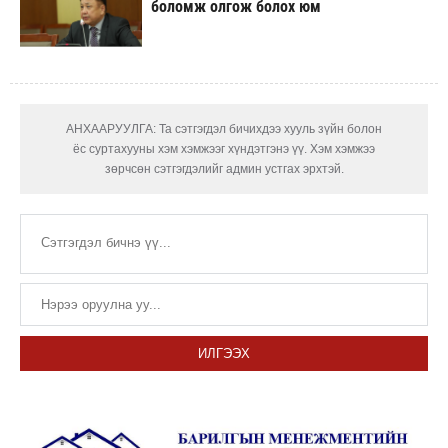
боломж олгож болох юм
АНХААРУУЛГА: Та сэтгэгдэл бичихдээ хууль зүйн болон
ёс суртахууны хэм хэмжээг хүндэтгэнэ үү. Хэм хэмжээ
зөрчсөн сэтгэгдэлийг админ устгах эрхтэй.
ИЛГЭЭХ