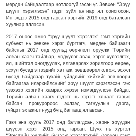
мөрдөн байцаалтаар нотлоогүй гэсэн үг. Зөвхөн “Эрүү
шүүлт хэрэглэсэн” гэдэг зүйл ангиар ял сонсгосон.
Ингэхдээ 2015 онд гарсан хэргийг 2019 онд баталсан
хуулиар ялласан.
2017 оноос өмнө “эрүү шүүлт хэрэглэх” гэмт хэргийн
субьект нь зөвхөн хэрэг бүртгэгч, мөрдөн байцаагч
байсныг 2017 онд хуульд өөрчлөлт оруулж “Төрийн
албан хаагч тайлбар, мэдүүлэг авах, хэрэг хүлээлгэх,
ял, шийтгэл оногдуулах, ялгаварлах зорилгоор өөрөө,
эсхүл бусад этгээдийг хатгаж, зөвшөөрөл олгож, эсхүл
бусад байдлаар тухайн үйлдлийг хийхийг зөвшөөрч
байгаагаа илэрхийлснийг” эрүү шүүлт хэрэглэсэн гэж
үзэхээр хэргийн хамрах хүрээг нэмэгдүүлсэн байдаг.
Төрийн албан хаагч гэдэгт нь хэрэгт хяналт тавьж
байсан прокуророос эхлээд тагнуулын дарга,
гүйцэтгэх ажилтнууд бүгд багтаад ял авсан.
Гэвч энэ хууль 2017 онд батлагдсан, харин эрүүдэн
шүүсэн хэрэг 2015 онд гарсан. Шүүх нь хүртэл
“Эрүүгийн хуулийг буцааж хэрэглэхгүй” /зөвхөн гэмт