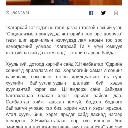
2022/02/24
“Хагархай Га” гэдэг нь төвд цагаан толгойн эхний үсэг.
“Социализмын жилүүдэд чөтгөрийн тоо эрс цөөрчээ”
гэдэг шиг ардчиллын жилүүдэд лам нарын тоо эрс
нэмэгдсэний улмаас “Хагархай Га ч үгүй юмнууд
хэлтгий захтай дээл өмсөөд" гэх яриа гарсан байдаг.
Хууль зүй, дотоод хэргийн сайд Х.Нямбаатар “Өдрийн
сонин”-д ярилцлага өгчээ. Хорвоогийн хамаг л сонинг
хачирлаж, нэмэрлэж өгсөн ярилцлагынх нь сүнс
хуулийн байгууллагуудын шалгаж буй хэдэн
дуулиантай хэрэг юм. Ц.Нямдорж сайд байхдаа
бантахаараа баахан хэрэг ярьдаг байсан даа.
Салбартаа хийж гавьсан юмгүй, бодсон бодлого
байгаагүй учраас тэр биз, хорин жил л хэрэг ярьсан.
Атал хууль биш, хэрэг ярьдаг сайд дахиад нэгээр
нэмэгдэж. Х.Нямбаатараас өөр хүн ингэсэн бол
“мөрдөн шалгах ажиллагааны нууц задалсан” хэргээр