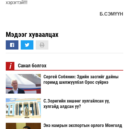
хэрэгтэй!!!
Б.СЭМҮҮН
Мэдээг хуваалцах
i
Санал болгох
Сергей Собянин: Эдийн засгийг дайны
горимд шилжүүлбэл Орос сүйрнэ
С.Зоригийн хөшөөг хулгайлсан уу,
хулгайд алдсан уу?
Энэ намрын экспортын орлого Монголд