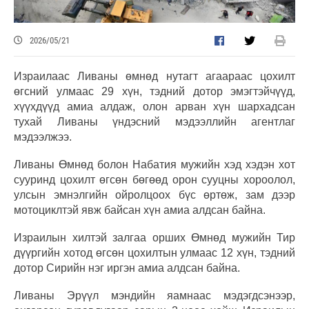
2026/05/21
Израилаас Ливаны өмнөд нутагт агаараас цохилт
өгсний улмаас 29 хүн, тэдний дотор эмэгтэйчүүд,
хүүхдүүд амиа алдаж, олон арван хүн шархадсан
тухай Ливаны үндэсний мэдээллийн агентлаг
мэдээлжээ.
Ливаны Өмнөд болон Набатия мужийн хэд хэдэн хот
сууринд цохилт өгсөн бөгөөд орон сууцны хороолол,
улсын эмнэлгийн ойролцоох бүс өртөж, зам дээр
мотоциклтэй явж байсан хүн амиа алдсан байна.
Израилын хилтэй залгаа орших Өмнөд мужийн Тир
дүүргийн хотод өгсөн цохилтын улмаас 12 хүн, тэдний
дотор Сирийн нэг иргэн амиа алдсан байна.
Ливаны Эрүүл мэндийн яамнаас мэдэгдсэнээр,