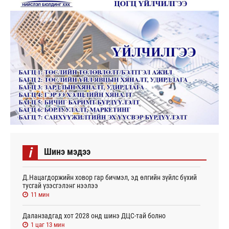
i
Шинэ мэдээ
Д.Нацагдоржийн ховор гар бичмэл, эд өлгийн зүйлс бүхий
тусгай үзэсгэлэнг нээлээ
11 мин
Даланзадгад хот 2028 онд шинэ ДЦС-тай болно
1 цаг 13 мин