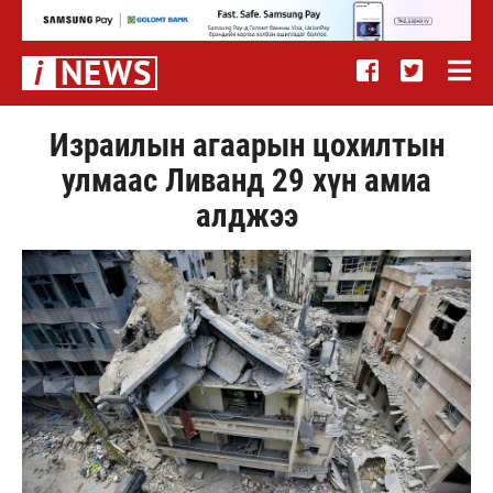
Израилын агаарын цохилтын
улмаас Ливанд 29 хүн амиа
алджээ