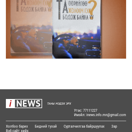
Утас: 77111227
Имэйл: inews.info.mn@gmail.com
Холбоо барих
Бидний тухай
Сурталчилгаа байршуулах
Зар
Вэб сайт
хийх