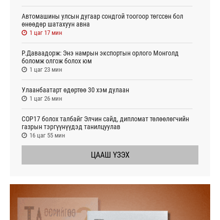
Автомашины улсын дугаар сондгой тоогоор төгссөн бол
өнөөдөр шатахуун авна
1 цаг 17 мин
Р.Даваадорж: Энэ намрын экспортын орлого Монголд
боломж олгож болох юм
1 цаг 23 мин
Улаанбаатарт өдөртөө 30 хэм дулаан
1 цаг 26 мин
СОР17 болох талбайг Элчин сайд, дипломат төлөөлөгчийн
газрын тэргүүнүүдэд танилцуулав
16 цаг 55 мин
ЦААШ ҮЗЭХ