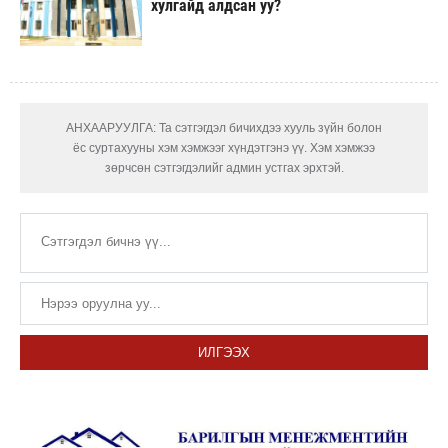
хулгайд алдсан уу?
АНХААРУУЛГА: Та сэтгэгдэл бичихдээ хууль зүйн болон
ёс суртахууны хэм хэмжээг хүндэтгэнэ үү. Хэм хэмжээ
зөрчсөн сэтгэгдэлийг админ устгах эрхтэй.
ИЛГЭЭХ