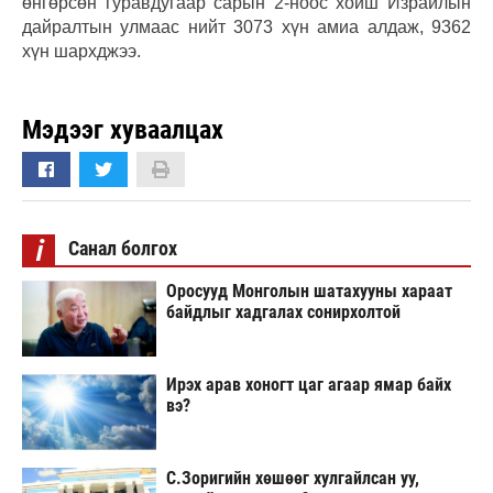
өнгөрсөн гуравдугаар сарын 2-ноос хойш Израилын
дайралтын улмаас нийт 3073 хүн амиа алдаж, 9362
хүн шархджээ.
Мэдээг хуваалцах
i
Санал болгох
Оросууд Монголын шатахууны хараат
байдлыг хадгалах сонирхолтой
Ирэх арав хоногт цаг агаар ямар байх
вэ?
С.Зоригийн хөшөөг хулгайлсан уу,