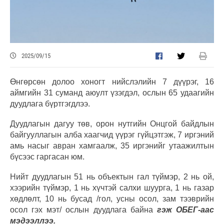
2025/09/15
Өнгөрсөн долоо хоногт нийслэлийн 7 дүүрэг, 16
аймгийн 31 суманд аюулт үзэгдэл, ослын 65 удаагийн
дуудлага бүртгэгдлээ.
Дуудлагын дагуу төв, орон нутгийн Онцгой байдлын
байгууллагын алба хаагчид үүрэг гүйцэтгэж, 7 иргэний
амь насыг авран хамгаалж, 35 иргэнийг утаажилтын
бүсээс гаргасан юм.
Нийт дуудлагын 51 нь объектын гал түймэр, 2 нь ой,
хээрийн түймэр, 1 нь хүчтэй салхи шуурга, 1 нь газар
хөдлөлт, 10 нь бусад /гол, усны осол, зам тээврийн
осол гэх мэт/ ослын дуудлага байна
гэж ОБЕГ-аас
мэдээллээ.