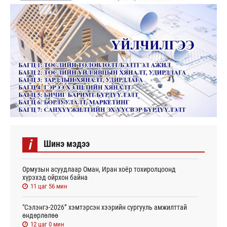
i
Шинэ мэдээ
Ормузын асуудлаар Оман, Иран хоёр тохиролцоонд
хүрэхэд ойрхон байна
11 цаг 56 мин
"Сэлэнгэ-2026” хэмтэрсэн хээрийн сургууль амжилттай
өндөрлөлөө
12 цаг 0 мин