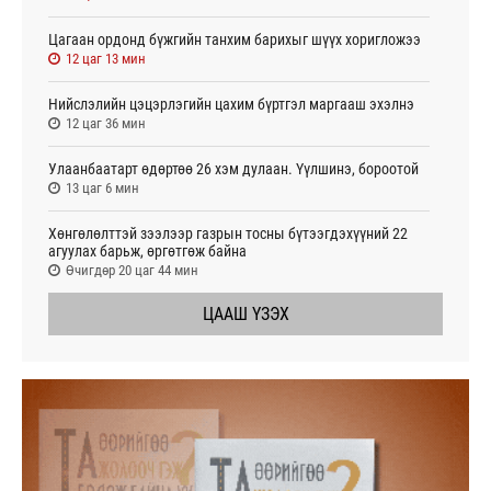
Цагаан ордонд бүжгийн танхим барихыг шүүх хоригложээ
12 цаг 13 мин
Нийслэлийн цэцэрлэгийн цахим бүртгэл маргааш эхэлнэ
12 цаг 36 мин
Улаанбаатарт өдөртөө 26 хэм дулаан. Үүлшинэ, бороотой
13 цаг 6 мин
Хөнгөлөлттэй зээлээр газрын тосны бүтээгдэхүүний 22
агуулах барьж, өргөтгөж байна
Өчигдөр 20 цаг 44 мин
ЦААШ ҮЗЭХ