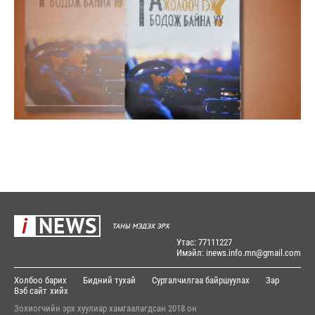
Утас: 77111227
Имэйл: inews.info.mn@gmail.com
Холбоо барих
Бидний тухай
Сурталчилгаа байршуулах
Зар
Вэб сайт
хийх
Зохиогчийн эрх хуулиар хамгаалагдсан 2018 он