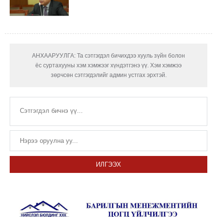
АНХААРУУЛГА: Та сэтгэгдэл бичихдээ хууль зүйн болон
ёс суртахууны хэм хэмжээг хүндэтгэнэ үү. Хэм хэмжээ
зөрчсөн сэтгэгдэлийг админ устгах эрхтэй.
ИЛГЭЭХ