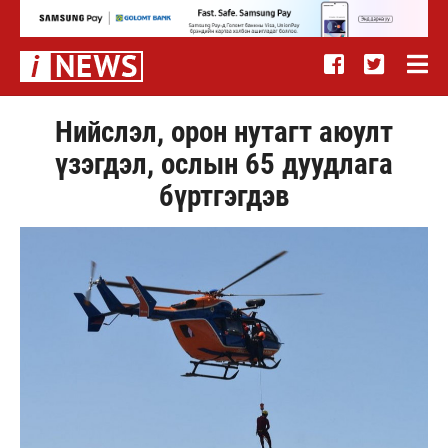
Нийслэл, орон нутагт аюулт
үзэгдэл, ослын 65 дуудлага
бүртгэгдэв