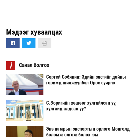
Мэдээг хуваалцах
i
Санал болгох
Сергей Собянин: Эдийн засгийг дайны
горимд шилжүүлбэл Орос сүйрнэ
С.Зоригийн хөшөөг хулгайлсан уу,
хулгайд алдсан уу?
Энэ намрын экспортын орлого Монголд
боломж олгож болох юм