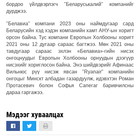
бордоо үйлдвэрлэгч "Беларуськалий" компанийг
дурджээ.
"Белавиа" компани 2023 оны наймдугаар сард
Беларусийн хэд хэдэн компанийн хамт АНУ-ын хоригт
орсон байна. Тус компани Европын Холбооны хоригт
2021 оны 12 дугаар сараас багтжээ. Мөн 2021 оны
тавдугаар сараас эхлэн «Белавиа»-гийн нисэх
онгоцнуудыг Европын Холбооны орнуудын дээгүүр
нисэхийг хориглосон байна. Энэ шийдвэрийг Афинаас
Вильнюс рүү нисэж явсан "Ryanair" компанийн
онгоцыг Минскт албадан газардуулж, идэвхтэн Роман
Протасевич болон Софья Сапегаг баривчилсны
дараа гаргажээ.
Мэдээг хуваалцах