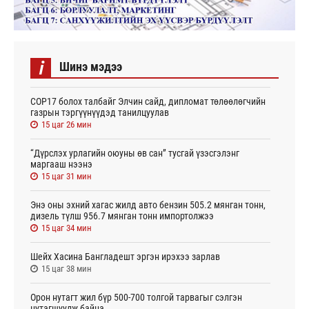
i
Шинэ мэдээ
СОР17 болох талбайг Элчин сайд, дипломат төлөөлөгчийн
газрын тэргүүнүүдэд танилцуулав
15 цаг 26 мин
“Дүрслэх урлагийн оюуны өв сан” тусгай үзэсгэлэнг
маргааш нээнэ
15 цаг 31 мин
Энэ оны эхний хагас жилд авто бензин 505.2 мянган тонн,
дизель түлш 956.7 мянган тонн импортолжээ
15 цаг 34 мин
Шейх Хасина Бангладешт эргэн ирэхээ зарлав
15 цаг 38 мин
Орон нутагт жил бүр 500-700 толгой тарвагыг сэлгэн
нутагшуулж байна