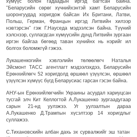
хүмүүс болон гадаадын иргэд багтсан байна.
"Беларусийн сөрөг хүчнийхэнтэй хамт Беларусийн
шоронгуудад хоригдож байсан Их Британи, Латви,
Польш, Герман, Францын иргэд Литвийн хилээр
нэвтэрсэн" гэж Г.Науседа мэдээлсэн байна. Түүний
хэлснээр, суллагдсан хүмүүсийн дунд Литвийн зургаан
иргэн байгаа бөгөөд таван хүнийнх нь нэрийг ил
болгох боломжгүй гэжээ.
Лукашенкогийн хэвлэлийн төлөөлөгч Наталья
Эйсмонт ТАСС агентлагт мэдээлэхдээ, Беларусийн
Ерөнхийлөгч 52 хоригдолд өршөөл үзүүлсэн, өршөөл
үзүүлсэн хүмүүс бүгд Беларусиас гарсан гэсэн байна.
АНУ-ын Ерөнхийлөгчийн Украины асуудал хариуцсан
тусгай элч Кит Келлогтой А.Лукашенко зургаадугаар
сарын 21-нд уулзжээ. Уг уулзалтын дараа
А.Лукашенко Д.Трампын хүсэлтээр 14 хоригдлыг
суллажээ.
С.Тихановскийн албан дахь эх сурвалжийг эш татан