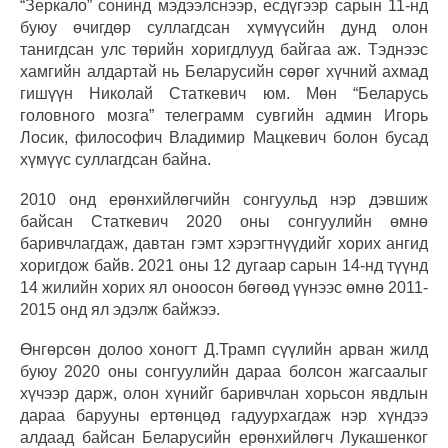
“Зеркало” сонинд мэдээлснээр, есдүгээр сарын 11-нд
буюу өчигдөр суллагдсан хүмүүсийн дунд олон
танигдсан улс төрийн хоригдлууд байгаа аж. Тэднээс
хамгийн алдартай нь Беларусийн сөрөг хүчний ахмад
гишүүн Николай Статкевич юм. Мөн “Беларусь
головного мозга” телеграмм сувгийн админ Игорь
Лосик, философич Владимир Мацкевич болон бусад
хүмүүс суллагдсан байна.
2010 онд ерөнхийлөгчийн сонгуульд нэр дэвшиж
байсан Статкевич 2020 оны сонгуулийн өмнө
баривчлагдаж, давтан гэмт хэрэгтнүүдийг хорих ангид
хоригдож байв. 2021 оны 12 дугаар сарын 14-нд түүнд
14 жилийн хорих ял оноосон бөгөөд үүнээс өмнө 2011-
2015 онд ял эдэлж байжээ.
Өнгөрсөн долоо хоногт Д.Трамп сүүлийн арван жилд
буюу 2020 оны сонгуулийн дараа болсон жагсаалыг
хүчээр дарж, олон хүнийг баривчлан хорьсон явдлын
дараа барууны ертөнцөд гадуурхагдаж нэр хүндээ
алдаад байсан Беларусийн ерөнхийлөгч Лукашенког