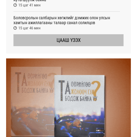
15 цаг 41 мин
Боловсролын салбарын хөгжлийг дэмжих олон улсын
хамтын ажиллагааны талаар санал солилцов
15 цаг 46 мин
ЦААШ ҮЗЭХ