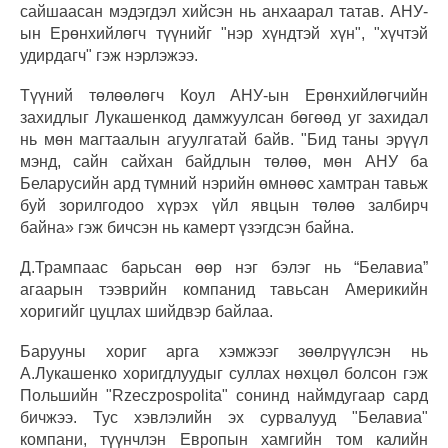
сайшаасан мэдэгдэл хийсэн нь анхаарал татав. АНУ-
ын Ерөнхийлөгч түүнийг "нэр хүндтэй хүн", "хүчтэй
удирдагч" гэж нэрлэжээ.
Түүний төлөөлөгч Коул АНУ-ын Ерөнхийлөгчийн
захидлыг Лукашенкод дамжуулсан бөгөөд уг захидал
нь мөн магтаалын агуулгатай байв. "Бид таны эрүүл
мэнд, сайн сайхан байдлын төлөө, мөн АНУ ба
Беларусийн ард түмний нэрийн өмнөөс хамтран тавьж
буй зорилгодоо хүрэх үйл явцын төлөө залбирч
байна» гэж бичсэн нь камерт үзэгдсэн байна.
Д.Трампаас барьсан өөр нэг бэлэг нь “Белавиа”
агаарын тээврийн компанид тавьсан Америкийн
хоригийг цуцлах шийдвэр байлаа.
Барууны хориг арга хэмжээг зөөлрүүлсэн нь
А.Лукашенко хоригдлуудыг суллах нөхцөл болсон гэж
Польшийн "Rzeczpospolita" сонинд наймдугаар сард
бичжээ. Тус хэвлэлийн эх сурвалууд "Белавиа"
компани, түүнчлэн Европын хамгийн том калийн