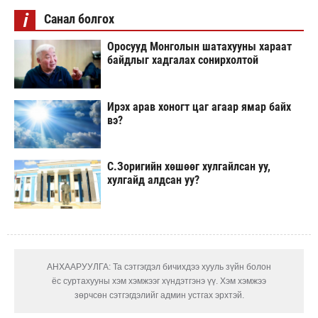
i
Санал болгох
Оросууд Монголын шатахууны хараат
байдлыг хадгалах сонирхолтой
Ирэх арав хоногт цаг агаар ямар байх
вэ?
С.Зоригийн хөшөөг хулгайлсан уу,
хулгайд алдсан уу?
АНХААРУУЛГА: Та сэтгэгдэл бичихдээ хууль зүйн болон
ёс суртахууны хэм хэмжээг хүндэтгэнэ үү. Хэм хэмжээ
зөрчсөн сэтгэгдэлийг админ устгах эрхтэй.