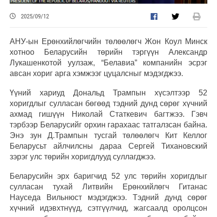
2025/09/12
АНУ-ын Ерөнхийлөгчийн төлөөлөгч Жон Коул Минск
хотноо Беларусийн төрийн тэргүүн Александр
Лукашенкотой уулзаж, “Белавиа” компанийн эсрэг
авсан хориг арга хэмжээг цуцалсныг мэдэгджээ.
Үүний хариуд Дональд Трампын хүсэлтээр 52
хоригдлыг сулласан бөгөөд тэдний дунд сөрөг хүчний
ахмад гишүүн Николай Статкевич багтжээ. Гэвч
тэрбээр Беларусийг орхин гарахаас татгалзсан байна.
Энэ зун Д.Трампын тусгай төлөөлөгч Кит Келлог
Беларусьт айлчилсны дараа Сергей Тихановский
зэрэг улс төрийн хоригдлууд суллагджээ.
Беларусийн эрх баригчид 52 улс төрийн хоригдлыг
сулласан тухай Литвийн Ерөнхийлөгч Гитанас
Науседа Вильнюст мэдэгджээ. Тэдний дунд сөрөг
хүчний идэвхтнүүд, сэтгүүлчид, жагсаалд оролцсон