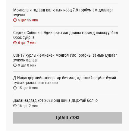
Монголын гадаад валютын нөөц 7.9 тэрбум ам.долларт
хүрчээ
5 цаг 55 мин
Сергей Собянин: Эдийн засгийг дайны горимд шилжүүлбэл
Орос сүйрнэ
6 цаг 7 мин
COP17 хурлын өмнөхөн Монгол Улс Торгоны замын цувааг
хүлээн авлаа
9 цаг 0 мин
Д.Нацагдоржийн ховор гар бичмэл, эд өлгийн зүйлс бүхий
тусгай үзэсгэлэнг нээлээ
15 цаг 0 мин
Даланзадгад хот 2028 онд шинэ ДЦС-тай болно
16 цаг 2 мин
ЦААШ ҮЗЭХ