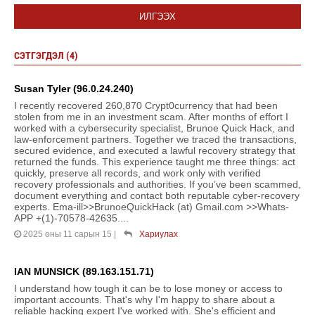
ИЛГЭЭХ
СЭТГЭГДЭЛ (4)
Susan Tyler (96.0.24.240)
I recently recovered 260,870 Crypt0currency that had been
stolen from me in an investment scam. After months of effort I
worked with a cybersecurity specialist, Brunoe Quick Hack, and
law-enforcement partners. Together we traced the transactions,
secured evidence, and executed a lawful recovery strategy that
returned the funds. This experience taught me three things: act
quickly, preserve all records, and work only with verified
recovery professionals and authorities. If you’ve been scammed,
document everything and contact both reputable cyber-recovery
experts. Ema-ill>>BrunoeQuickHack (at) Gmail.com >>Whats-
APP +(1)-70578-42635....
2025 оны 11 сарын 15
|
Хариулах
IAN MUNSICK (89.163.151.71)
I understand how tough it can be to lose money or access to
important accounts. That's why I'm happy to share about a
reliable hacking expert I've worked with. She's efficient and