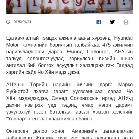
2025/09/11
Цагаачлалтай тэмцэх ажиллагааны хүрээнд “Hyundai
Motor” компанийн барилгын талбайгаас 475 ажилчин
баривчлагдсаны дараа Өмнөд Солонгос, АНУ-ын
талууд солонгосчуудад зориулсан визийн шинэ
ангилал бий болгох асуудлыг хэлэлцэнэ гэж Гадаад
хэргийн сайд Чо Хён мэдэгджээ.
АНУ-ын Төрийн нарийн бичгийн дарга Марко
Рубиотой лхагва гарагт уулзсаныхаа дараа Чо
Хён мэдэгдэхдээ, Өмнөд Солонгосын иргэд АНУ-д
дахин нэвтрэх үед тэдэнд ямар нэгэн дарамт
үзүүлэхгүй гэсэн баталгааг авсан хэмээн хэлснийг
“Yonhap” агентлаг уламжилсан байна.
Өнгөрсөн долоо хоногт Америкийн цагаачлалын
албаныхан Жоржиа муж улс дахь цахилгаан авто