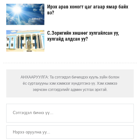
Ирэх арав хоногт цаг агаар ямар байх
вэ?
С.Зоригийн хөшөөг хулгайлсан уу,
хулгайд алдсан уу?
АНХААРУУЛГА: Та сэтгэгдэл бичихдээ хууль зүйн болон
ёс суртахууны хэм хэмжээг хүндэтгэнэ үү. Хэм хэмжээ
зөрчсөн сэтгэгдэлийг админ устгах эрхтэй.