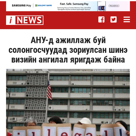
АНУ-д ажиллаж буй
солонгосчуудад зориулсан шинэ
визийн ангилал яригдаж байна