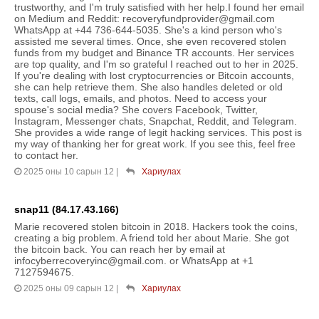
trustworthy, and I'm truly satisfied with her help.I found her email
on Medium and Reddit: recoveryfundprovider@gmail.com
WhatsApp at +44 736-644-5035. She's a kind person who's
assisted me several times. Once, she even recovered stolen
funds from my budget and Binance TR accounts. Her services
are top quality, and I'm so grateful I reached out to her in 2025.
If you're dealing with lost cryptocurrencies or Bitcoin accounts,
she can help retrieve them. She also handles deleted or old
texts, call logs, emails, and photos. Need to access your
spouse's social media? She covers Facebook, Twitter,
Instagram, Messenger chats, Snapchat, Reddit, and Telegram.
She provides a wide range of legit hacking services. This post is
my way of thanking her for great work. If you see this, feel free
to contact her.
2025 оны 10 сарын 12
|
Хариулах
snap11 (84.17.43.166)
Marie recovered stolen bitcoin in 2018. Hackers took the coins,
creating a big problem. A friend told her about Marie. She got
the bitcoin back. You can reach her by email at
infocyberrecoveryinc@gmail.com. or WhatsApp at +1
7127594675.
2025 оны 09 сарын 12
|
Хариулах