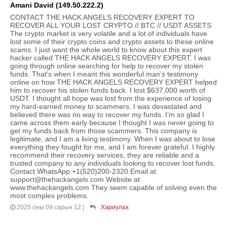
Amani David (149.50.222.2)
CONTACT THE HACK ANGELS RECOVERY EXPERT TO
RECOVER ALL YOUR LOST CRYPTO // BTC // USDT ASSETS
The crypto market is very volatile and a lot of individuals have
lost some of their crypto coins and crypto assets to these online
scams. I just want the whole world to know about this expert
hacker called THE HACK ANGELS RECOVERY EXPERT. I was
going through online searching for help to recover my stolen
funds. That's when I meant this wonderful man’s testimony
online on how THE HACK ANGELS RECOVERY EXPERT helped
him to recover his stolen funds back. I lost $637,000 worth of
USDT. I thought all hope was lost from the experience of losing
my hard-earned money to scammers. I was devastated and
believed there was no way to recover my funds. I’m so glad I
came across them early because I thought I was never going to
get my funds back from those scammers. This company is
legitimate, and I am a living testimony. When I was about to lose
everything they fought for me, and I am forever grateful. I highly
recommend their recovery services, they are reliable and a
trusted company to any individuals looking to recover lost funds.
Contact WhatsApp +1(520)200-2320 Email at
support@thehackangels.com Website at
www.thehackangels.com They seem capable of solving even the
most complex problems.
2025 оны 09 сарын 12
|
Хариулах