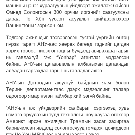
машины цэнэг хураагуурын үйлдвэрт ажиллаж байсан
Өмнөд Солонгосын 300 орчим иргэнийг саатуулсны
дараа Чо Хён үүссэн асуудлыг шийдвэрлэхээр
Вашингтоныг зорьсон юм.
Тэдгээр ажилчдыг тээвэрлэсэн тусгай үүргийн онгоц
пүрэв гарагт АНУ-аас хөөрөх бөгөөд тэднийг цагдан
хорих төвөөс нисэх онгоцны буудалд авчрахдаа гарыг
нь гавлахгүй гэж “Yonhap” агентлаг мэдээлсэн
байна. АНУ-ын цагаачлалын албаныхан цагаачдыг
албадан гаргахдаа гарыг нь гавладаг ажээ.
АНУ-ын Дотоодын аюулгүй байдлын яам болон
Төрийн департаментаас дээрх мэдээллийг талаар
одоогоор ямар нэгэн тайлбар хийгээгүй байна.
“АНУ-ын аж үйлдвэрийн салбарыг сэргээхэд хувь
нэмрээ оруулахын тулд технологи, ноу-хаугаа өгөхөөр
Америкт ирсэн ажилчдыг Трампын засаг захиргаа
баривчилсан явдалд солонгосчууд гомдож, цочирдсон
гэж Чо Хён М.Рубиод хандан хэлсэн ажээ.