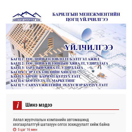
i
Шинэ мэдээ
Аялал жуулчлалын компанийн автомашинд
хязгаарлалтгүй шатахуун олгох зохицуулалт хийж байна
5 цаг 16 мин