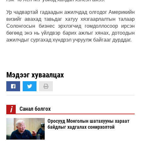
Ур чадвартай гадаадын ажилчдад олгодог Америкийн
визийг авахад тавьдаг хатуу хязгаарлалтын талаар
Солонгосын бизнес эрхлэгчид гомдоллосоор ирсэн
бөгөөд энэ нь үйлдвэр барих ажлыг хянах, дотоодын
ажилчдыг сургахад хүндрэл учруулж байгааг дурддаг.
Мэдээг хуваалцах
i
Санал болгох
Оросууд Монголын шатахууны хараат
байдлыг хадгалах сонирхолтой