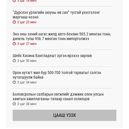
3 цаг 18 мин
“Дүрслэх урлагийн оюуны өв сан” тусгай үзэсгэлэнг
маргааш нээнэ
3 цаг 23 мин
Энэ оны эхний хагас жилд авто бензин 505.2 мянган тонн,
дизель түлш 956.7 мянган тонн импортолжээ
3 цаг 27 мин
Шейх Хасина Бангладешт эргэн ирэхээ зарлав
3 цаг 30 мин
Орон нутагт жил бүр 500-700 толгой тарвагыг сэлгэн
нутагшуулж байна
3 цаг 34 мин
Боловсролын салбарын хөгжлийг дэмжих олон улсын
хамтын ажиллагааны талаар санал солилцов
3 цаг 38 мин
ЦААШ ҮЗЭХ