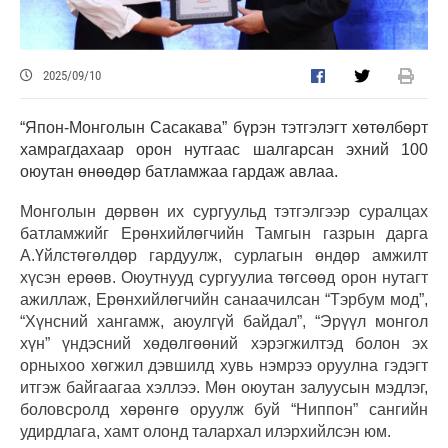
2025/09/10
“Япон-Монголын Сасакава” бүрэн тэтгэлэгт хөтөлбөрт
хамрагдахаар орон нутгаас шалгарсан эхний 100
оюутан өнөөдөр батламжаа гардаж авлаа.
Монголын дөрвөн их сургуульд тэтгэлгээр суралцах
батламжийг Ерөнхийлөгчийн Тамгын газрын дарга
А.Үйлстөгөлдөр гардуулж, сурлагын өндөр амжилт
хүсэн ерөөв. Оюутнууд сургуулиа төгсөөд орон нутагт
ажиллаж, Ерөнхийлөгчийн санаачилсан “Тэрбум мод”,
“Хүнсний хангамж, аюулгүй байдал”, “Эрүүл монгол
хүн” үндэсний хөдөлгөөний хэрэгжилтэд болон эх
орныхоо хөгжил дэвшилд хувь нэмрээ оруулна гэдэгт
итгэж байгаагаа хэллээ. Мөн оюутан залуусын мэдлэг,
боловсролд хөрөнгө оруулж буй “Ниппон” сангийн
удирдлага, хамт олонд талархал илэрхийлсэн юм.