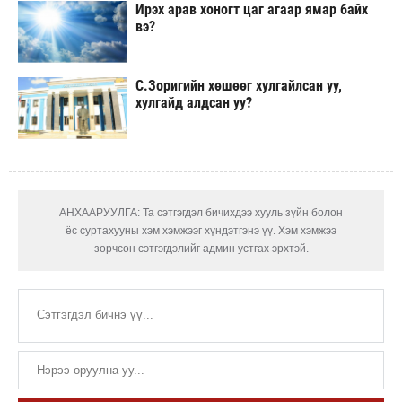
Ирэх арав хоногт цаг агаар ямар байх
вэ?
С.Зоригийн хөшөөг хулгайлсан уу,
хулгайд алдсан уу?
АНХААРУУЛГА: Та сэтгэгдэл бичихдээ хууль зүйн болон
ёс суртахууны хэм хэмжээг хүндэтгэнэ үү. Хэм хэмжээ
зөрчсөн сэтгэгдэлийг админ устгах эрхтэй.