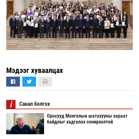
Мэдээг хуваалцах
i
Санал болгох
Оросууд Монголын шатахууны хараат
байдлыг хадгалах сонирхолтой