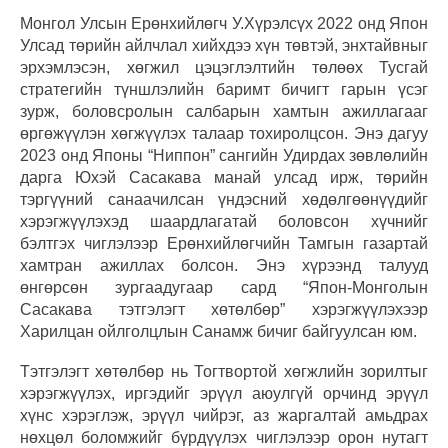
Монгол Улсын Ерөнхийлөгч У.Хүрэлсүх 2022 онд Япон
Улсад төрийн айлчлал хийхдээ хүн төвтэй, энхтайвныг
эрхэмлэсэн, хөгжил цэцэглэлтийн төлөөх Тусгай
стратегийн түншлэлийн баримт бичигт гарын үсэг
зурж, боловсролын салбарын хамтын ажиллагааг
өргөжүүлэн хөгжүүлэх талаар тохиролцсон. Энэ дагуу
2023 онд Японы “Ниппон” сангийн Удирдах зөвлөлийн
дарга Юхэй Сасакава манай улсад ирж, төрийн
тэргүүний санаачилсан үндэсний хөдөлгөөнүүдийг
хэрэгжүүлэхэд шаардлагатай боловсон хүчнийг
бэлтгэх чиглэлээр Ерөнхийлөгчийн Тамгын газартай
хамтран ажиллах болсон. Энэ хүрээнд талууд
өнгөрсөн зургаадугаар сард “Япон-Монголын
Сасакава тэтгэлэгт хөтөлбөр” хэрэгжүүлэхээр
Харилцан ойлголцлын Санамж бичиг байгуулсан юм.
Тэтгэлэгт хөтөлбөр нь Тогтвортой хөгжлийн зорилтыг
хэрэгжүүлэх, иргэдийг эрүүл аюулгүй орчинд эрүүл
хүнс хэрэглэж, эрүүл чийрэг, аз жаргалтай амьдрах
нөхцөл боломжийг бүрдүүлэх чиглэлээр орон нутагт