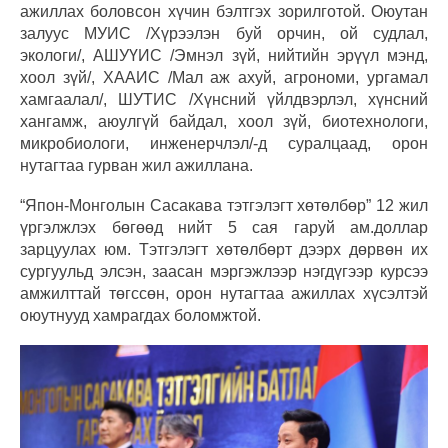
ажиллах боловсон хүчин бэлтгэх зорилготой. Оюутан
залуус МУИС /Хүрээлэн буй орчин, ой судлал,
экологи/, АШУҮИС /Эмнэл зүй, нийтийн эрүүл мэнд,
хоол зүй/, ХААИС /Мал аж ахуй, агрономи, ургамал
хамгаалал/, ШУТИС /Хүнсний үйлдвэрлэл, хүнсний
хангамж, аюулгүй байдал, хоол зүй, биотехнологи,
микробиологи, инженерчлэл/-д суралцаад, орон
нутагтаа гурван жил ажиллана.
“Япон-Монголын Сасакава тэтгэлэгт хөтөлбөр” 12 жил
үргэлжлэх бөгөөд нийт 5 сая гаруй ам.доллар
зарцуулах юм. Тэтгэлэгт хөтөлбөрт дээрх дөрвөн их
сургуульд элсэн, заасан мэргэжлээр нэгдүгээр курсээ
амжилттай төгссөн, орон нутагтаа ажиллах хүсэлтэй
оюутнууд хамрагдах боломжтой.