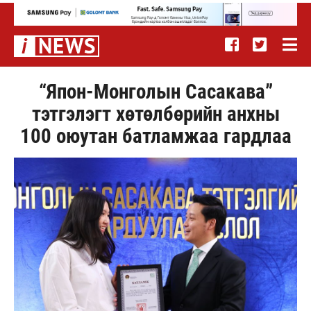
“Япон-Монголын Сасакава”
тэтгэлэгт хөтөлбөрийн анхны
100 оюутан батламжаа гардлаа