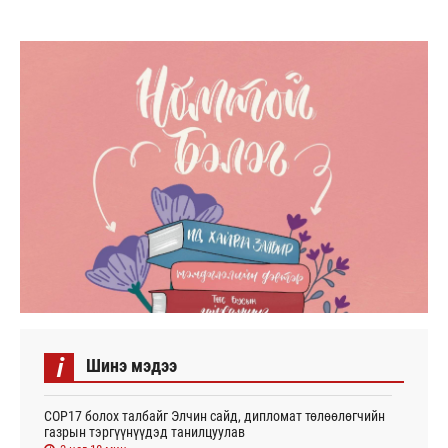
i
Шинэ мэдээ
СОР17 болох талбайг Элчин сайд, дипломат төлөөлөгчийн
газрын тэргүүнүүдэд танилцуулав