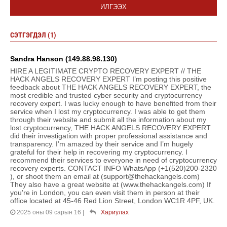
ИЛГЭЭХ
СЭТГЭГДЭЛ (1)
Sandra Hanson (149.88.98.130)
HIRE A LEGITIMATE CRYPTO RECOVERY EXPERT // THE
HACK ANGELS RECOVERY EXPERT I’m posting this positive
feedback about THE HACK ANGELS RECOVERY EXPERT, the
most credible and trusted cyber security and cryptocurrency
recovery expert. I was lucky enough to have benefited from their
service when I lost my cryptocurrency. I was able to get them
through their website and submit all the information about my
lost cryptocurrency, THE HACK ANGELS RECOVERY EXPERT
did their investigation with proper professional assistance and
transparency. I’m amazed by their service and I’m hugely
grateful for their help in recovering my cryptocurrency. I
recommend their services to everyone in need of cryptocurrency
recovery experts. CONTACT INFO WhatsApp (+1(520)200-2320
), or shoot them an email at (support@thehackangels.com)
They also have a great website at (www.thehackangels.com) If
you're in London, you can even visit them in person at their
office located at 45-46 Red Lion Street, London WC1R 4PF, UK.
2025 оны 09 сарын 16
|
Хариулах