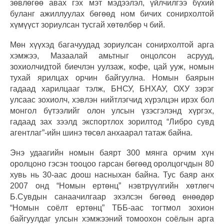
зөвлөгөө авах гэх мэт мэдээлэл, үйлчилгээ бүхий
буланг ажиллуулах бөгөөд ном бичих сонирхолтой
хүмүүст зориулсан тусгай хөтөлбөр ч бий.
Мөн хүүхэд багачуудад зориулсан сонирхолтой арга
хэмжээ, Мазаалай амьтныг онцолсон асрууд,
зохиолчидтой биечлэн уулзаж, кофе, цай ууж, номын
тухай ярилцах орчин байгуулна. Номын баярын
гадаад харилцааг тэлж, БНСУ, БНХАУ, ОХУ зэрэг
улсаас зохиолч, хэвлэн нийтлэгчид хүрэлцэн ирэх бол
монгол бүтээлийг олон улсын үзэсгэлэнд хүргэх,
гадаад зах зээлд экспортлох зорилтод “Либро сувд
агентлаг”-ийн шинэ төсөл анхаарал татаж байна.
Энэ удаагийн номын баярт 300 мянга орчим хүн
оролцоно гэсэн тооцоо гарсан бөгөөд оролцогчдын 80
хувь нь 30-аас доош насныхан байна. Тус баяр анх
2007 онд “Номын ертөнц” нэвтрүүлгийн хөтлөгч
Б.Сувдын санаачилгаар эхэлсэн бөгөөд өнөөдөр
“Номын соёлт ертөнц” ТББ-аас тогтмол зохион
байгуулдаг улсын хэмжээний томоохон соёлын арга