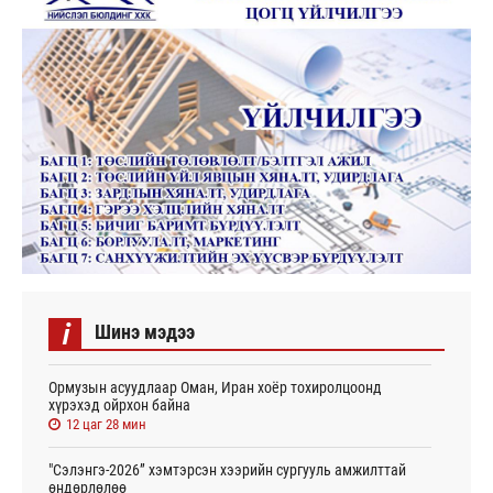
i
Шинэ мэдээ
Ормузын асуудлаар Оман, Иран хоёр тохиролцоонд
хүрэхэд ойрхон байна
12 цаг 28 мин
"Сэлэнгэ-2026” хэмтэрсэн хээрийн сургууль амжилттай
өндөрлөлөө