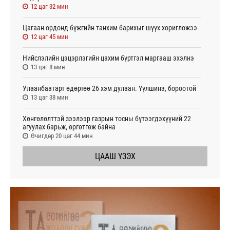
12 цаг 32 мин
Цагаан ордонд бүжгийн танхим барихыг шүүх хоригложээ
12 цаг 45 мин
Нийслэлийн цэцэрлэгийн цахим бүртгэл маргааш эхэлнэ
13 цаг 8 мин
Улаанбаатарт өдөртөө 26 хэм дулаан. Үүлшинэ, бороотой
13 цаг 38 мин
Хөнгөлөлттэй зээлээр газрын тосны бүтээгдэхүүний 22
агуулах барьж, өргөтгөж байна
Өчигдөр 20 цаг 44 мин
ЦААШ ҮЗЭХ