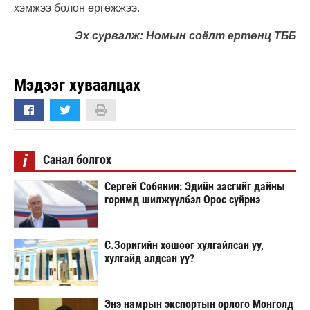
хэмжээ болон өргөжжээ.
Эх сурвалж: Номын соёлт ертөнц ТББ
Мэдээг хуваалцах
i
Санал болгох
Сергей Собянин: Эдийн засгийг дайны
горимд шилжүүлбэл Орос сүйрнэ
С.Зоригийн хөшөөг хулгайлсан уу,
хулгайд алдсан уу?
Энэ намрын экспортын орлого Монголд