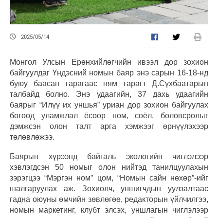
2025/05/14
Монгол Улсын Ерөнхийлөгчийн ивээл дор зохион
байгуулдаг Үндэсний номын баяр энэ сарын 16-18-нд
буюу баасан гарагаас ням гарагт Д.Сүхбаатарын
талбайд болно. Энэ удаагийн, 37 дахь удаагийн
баярыг “Илүү их уншья” уриан дор зохион байгуулах
бөгөөд уламжлал ёсоор ном, соёл, боловсролыг
дэмжсэн олон талт арга хэмжээг өрнүүлэхээр
төлөвлөжээ.
Баярын хүрээнд байгаль экологийн чиглэлээр
хэвлэгдсэн 50 номыг олон нийтэд танилцуулахын
зэрэгцээ “Мэргэн ном” цом, “Номын сайн нөхөр”-ийг
шалгаруулах аж. Зохиолч, уншигчдын уулзалтаас
гадна оюуны өмчийн зөвлөгөө, редакторын үйлчилгээ,
номын маркетинг, клубт элсэх, уншлагын чиглэлээр