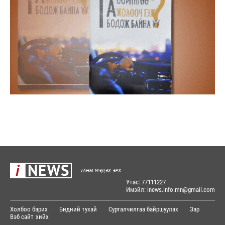
Утас: 77111227
Имэйл: inews.info.mn@gmail.com
Холбоо барих
Бидний тухай
Сурталчилгаа байршуулах
Зар
Вэб сайт
хийх