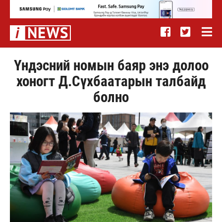
Үндэсний номын баяр энэ долоо
хоногт Д.Сүхбаатарын талбайд
болно