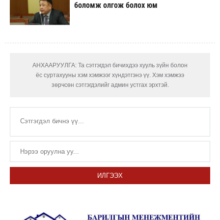
боломж олгож болох юм
АНХААРУУЛГА: Та сэтгэгдэл бичихдээ хууль зүйн болон
ёс суртахууны хэм хэмжээг хүндэтгэнэ үү. Хэм хэмжээ
зөрчсөн сэтгэгдэлийг админ устгах эрхтэй.
ИЛГЭЭХ