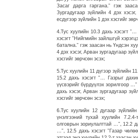
Засаг дарга гаргана." гэж заас
Зургадугаар зүйлийн 4 дэх хэсэг
есдүгээр зүйлийн 1 дэх хэсгийг зөр
4.Тус хуулийн 10.3 дахь хэсэгт "
хэсэгт "Нийгмийн зайлшгүй хэрэгц
батална." гэж заасан нь Үндсэн ху
4 дэх хэсэг, Арван зургадугаар зүй
хэсгийг зөрчсөн эсэх;
5.Тус хуулийн 11 дүгээр зүйлийн 11
15.2 дахь хэсэгт "… Газрыг дахи
үүсвэрийг бүрдүүлэх зорилгоор …" 
дахь хэсэг, Арван зургадугаар зүй
хэсгийг зөрчсөн эсэх;
6.Тус хуулийн 12 дугаар зүйлийн
үнэлгээний тухай хуулийн 7.2.4
олговрын зориулалттай …", 12.2 д
…", 12.5 дахь хэсэгт "Газар чөл
этгээд энэ хуулийн 12.2-т заасан х