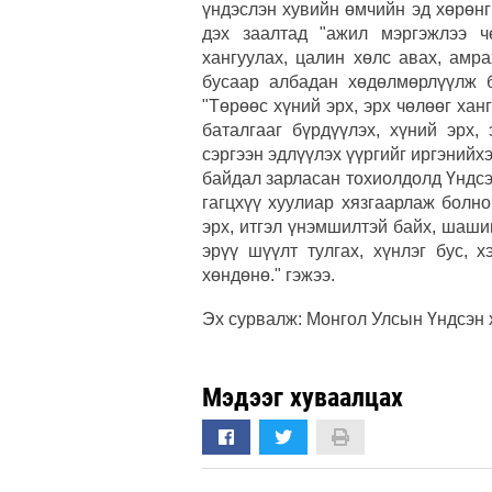
үндэслэн хувийн өмчийн эд хөрөнги
дэх заалтад "ажил мэргэжлээ ч
хангуулах, цалин хөлс авах, амра
бусаар албадан хөдөлмөрлүүлж бо
"Төрөөс хүний эрх, эрх чөлөөг ханг
баталгааг бүрдүүлэх, хүний эрх,
сэргээн эдлүүлэх үүргийг иргэнийхэ
байдал зарласан тохиолдолд Үндсэн
гагцхүү хуулиар хязгаарлаж болно
эрх, итгэл үнэмшилтэй байх, шашин
эрүү шүүлт тулгах, хүнлэг бус, 
хөндөнө." гэжээ.
Эх сурвалж: Монгол Улсын Үндсэн 
Мэдээг хуваалцах