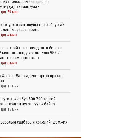
омат төлөөлөгчийн газрын
үүнүүдэд танилцуулав
 цаг 59 мин
слэх урлагийн оюуны өв сан” тусгай
гэлэнг маргааш нээнэ
 цаг 4 мин
оны эхний хагас жилд авто бензин
2 мянган тонн, дизель түлш 956.7
ан тонн импортолжээ
 цаг 8 мин
 Хасина Бангладешт эргэн ирэхээ
ав
 цаг 11 мин
 нутагт жил бүр 500-700 толгой
агыг сэлгэн нутагшуулж байна
 цаг 15 мин
всролын салбарын хөгжлийг дэмжих
 улсын хамтын ажиллагааны талаар
л солилцов
 цаг 19 мин