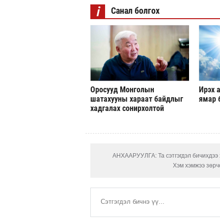
i
Санал болгох
Оросууд Монголын
Ирэх а
шатахууны хараат байдлыг
ямар 
хадгалах сонирхолтой
АНХААРУУЛГА: Та сэтгэгдэл бичихдээ х
Хэм хэмжээ зөрчс