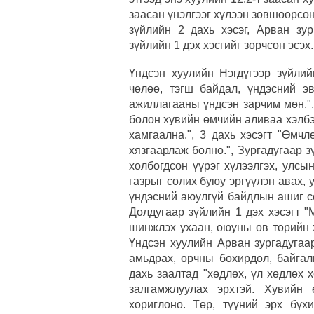
заасан үнэлгээг хүлээн зөвшөөрсөн
зүйлийн 2 дахь хэсэг, Арван зур
зүйлийн 1 дэх хэсгийг зөрчсөн эсэх.
Үндсэн хуулийн Нэгдүгээр зүйлий
чөлөө, тэгш байдал, үндэсний эв
ажиллагааны үндсэн зарчим мөн.",
болон хувийн өмчийн аливаа хэлбэ
хамгаална.", 3 дахь хэсэгт "Өмчл
хязгаарлаж болно.", Зургадугаар з
холбогдсон үүрэг хүлээлгэх, улсы
газрыг солих буюу эргүүлэн авах, 
үндэсний аюулгүй байдлын ашиг с
Долдугаар зүйлийн 1 дэх хэсэгт "
шинжлэх ухаан, оюуны өв төрийн 
Үндсэн хуулийн Арван зургадугаа
амьдрах, орчны бохирдол, байгал
дахь заалтад "хөдлөх, үл хөдлөх 
залгамжлуулах эрхтэй. Хувийн 
хориглоно. Төр, түүний эрх бүх