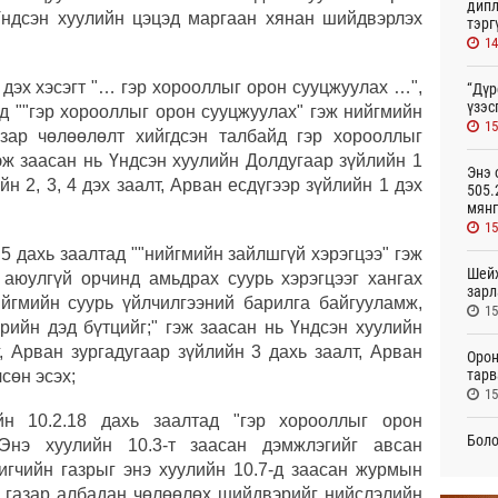
дипл
Үндсэн хуулийн цэцэд маргаан хянан шийдвэрлэх
тэрг
14
1 дэх хэсэгт "… гэр хорооллыг орон сууцжуулах …",
“Дүр
үзэс
ад ""гэр хорооллыг орон сууцжуулах" гэж нийгмийн
15
азар чөлөөлөлт хийгдсэн талбайд гэр хорооллыг
эж заасан нь Үндсэн хуулийн Долдугаар зүйлийн 1
Энэ 
йн 2, 3, 4 дэх заалт, Арван есдүгээр зүйлийн 1 дэх
505.
мянг
15
.5 дахь заалтад ""нийгмийн зайлшгүй хэрэгцээ" гэж
Шейх
, аюулгүй орчинд амьдрах суурь хэрэгцээг хангах
зарл
йгмийн суурь үйлчилгээний барилга байгууламж,
15
рийн дэд бүтцийг;" гэж заасан нь Үндсэн хуулийн
г, Арван зургадугаар зүйлийн 3 дахь заалт, Арван
Орон
тарв
чсөн эсэх;
15
йн 10.2.18 дахь заалтад "гэр хорооллыг орон
Боло
 "Энэ хуулийн 10.3-т заасан дэмжлэгийг авсан
олон
игчийн газрыг энэ хуулийн 10.7-д заасан журмын
сана
н газар албадан чөлөөлөх шийдвэрийг нийслэлийн
15