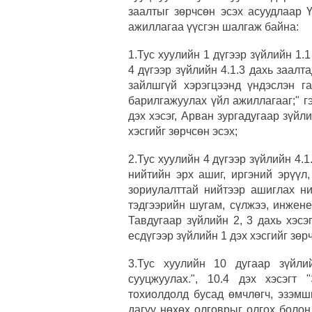
заалтыг зөрчсөн эсэх асуудлаар 
ажиллагаа үүсгэн шалгаж байна:
1.Тус хуулийн 1 дүгээр зүйлийн 1.
4 дүгээр зүйлийн 4.1.3 дахь заалт
зайлшгүй хэрэгцээнд үндэслэн г
барилгажуулах үйл ажиллагааг;" г
дэх хэсэг, Арван зургадугаар зүйли
хэсгийг зөрчсөн эсэх;
2.Тус хуулийн 4 дүгээр зүйлийн 4.1
нийтийн эрх ашиг, иргэний эрүүл
зориулалттай нийтээр ашиглах ни
тэдгээрийн шугам, сүлжээ, инжене
Тавдугаар зүйлийн 2, 3 дахь хэсэ
есдүгээр зүйлийн 1 дэх хэсгийг зөр
3.Тус хуулийн 10 дугаар зүйли
сууцжуулах.", 10.4 дэх хэсэгт
тохиолдолд бусад өмчлөгч, эзэмш
дагуу нөхөх олговрыг олгох боло