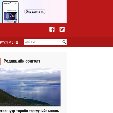
РҮҮЛ МЭНД
Редакцийн сонголт
сгөл нуур төрийн тэргүүнийг маань