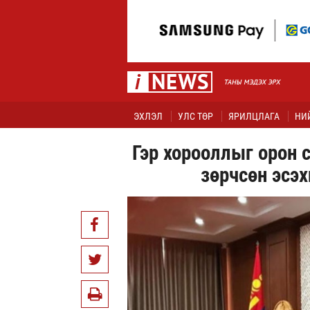
ЭХЛЭЛ
УЛС ТӨР
ЯРИЛЦЛАГА
НИ
Гэр хорооллыг орон 
зөрчсөн эсэ