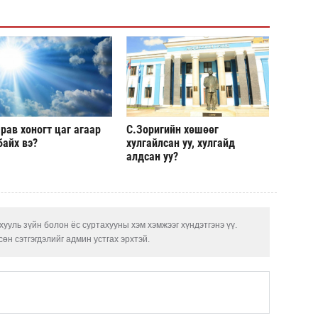
чадв
Маро
дэмж
СОР1
угср
рав хоногт цаг агаар
С.Зоригийн хөшөөг
ОПЕК
байх вэ?
хулгайлсан уу, хулгайд
нэмэ
алдсан уу?
ууль зүйн болон ёс суртахууны хэм хэмжээг хүндэтгэнэ үү.
өн сэтгэгдэлийг админ устгах эрхтэй.