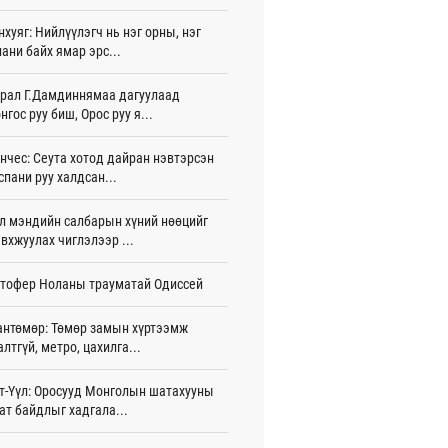
нхуяг: Нийлүүлэгч нь нэг орны, нэг
тэй шигшээ баг Азийн наадам-д
ани байх ямар эрс...
цохоор бэлтгэлээ хангаж байна
 цаг 54 мин
рал Г.Дамдиннямаа дагуулаад
нгос руу биш, Орос руу я...
 өөрчлөгдсөөр байна
 цаг 9 мин
нчес: Сеута хотод дайран нэвтэрсэн
сарын 15-наас улсын дугаарын тэгш,
спани руу халдсан...
гойгоор хөдөлгөөнд оролцоно
 цаг 15 мин
л мэндийн салбарын хүний нөөцийг
вхжуулах чиглэлээр ...
үгээр хорооллын арын замыг өнөөдөр
 23:00 цагаас хаана
тофер Ноланы трауматай Одиссей
 цаг 3 мин
бензин, дизель түлшний онцгой албан
антөмөр: Төмөр замын хүртээмж
арыг тэглэлээ
алтгүй, метро, цахилга...
жигдар 15 цаг 58 мин
т-Үүл: Оросууд Монголын шатахууны
анийн гүнж Евгени гурав дахь хүүхдээ
ат байдлыг хадгала...
йдөж авлаа
жигдар 15 цаг 50 мин