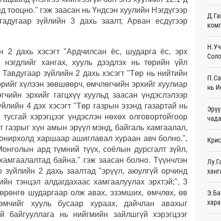
д тооцно." гэж заасан нь Үндсэн хуулийн Нэгдүгээр
Д.Га
Эмэг
гадугаар зүйлийн 3 дахь заалт, Арван есдүгээр
комп
орол
19
Н.Уч
н 2 дахь хэсэгт "Ардчилсан ёс, шударга ёс, эрх
Соло
Дайн
 нэгдлийг хангах, хууль дээдлэх нь төрийн үйл
20
 Тавдугаар зүйлийн 2 дахь хэсэгт "Төр нь нийтийн
П.Са
рийг хүлээн зөвшөөрч, өмчлөгчийн эрхийг хуулиар
Энэ 
нь И
сонд
өгчийн эрхийг гагцхүү хуульд заасан үндэслэлээр
20
үйлийн 4 дэх хэсэгт "Төр газрын эзэнд газартай нь
Эрүү
н тусгай хэрэгцээг үндэслэн нөхөх олговортойгоор
чада
Нэгд
уг газрыг хүн амын эрүүл мэнд, байгаль хамгаалал,
орой
онирхолд харшаар ашиглавал хураан авч болно.",
Крис
21
Монголын ард түмний түүх, соёлын дурсгалт зүйл,
хамгаалалтад байна." гэж заасан болно. Түүнчлэн
Авто
Лу.Г
татв
р зүйлийн 2 дахь заалтад "эрүүл, аюулгүй орчинд
ханг
Ур
ийн тэнцэл алдагдахаас хамгаалуулах эрхтэй;", 3
хөрөнгө шударгаар олж авах, эзэмших, өмчлөх, өв
Э.Ба
Брит
хара
өмчийг хууль бусаар хураах, дайчлан авахыг
өлги
Ур
ий байгууллага нь нийгмийн зайлшгүй хэрэгцээг