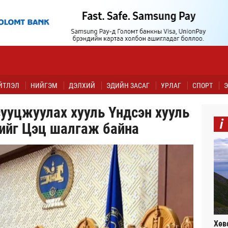
ЙТЛЭЛ
НИЙГЭМ
ДЭЛХИЙ
ЭДИЙН ЗАСАГ
УРЛАГ
СПОРТ
Э
сууцжуулах хууль Үндсэн хууль
i
хийг Цэц шалгаж байна
Хөв