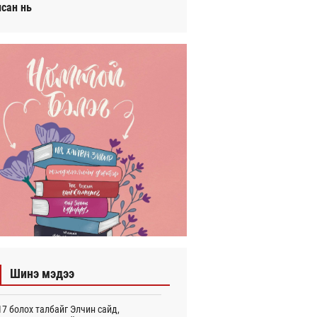
исан нь
Шинэ мэдээ
7 болох талбайг Элчин сайд,