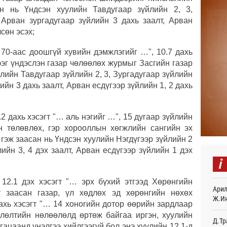
ан нь Үндсэн хуулийн Тавдугаар зүйлийн 2, 3,
Найм
, Арван зургадугаар зүйлийн 3 дахь заалт, Арван
10,0
чсөн эсэх;
15
… 70-аас доошгүй хувийн дэмжлэгийг …", 10.7 дахь
Худа
ээг үндэслэн газар чөлөөлөх журмыг Засгийн газар
өрий
улийн Тавдугаар зүйлийн 2, 3, Зургадугаар зүйлийн
15
лийн 3 дахь заалт, Арван есдүгээр зүйлийн 1, 2 дахь
АНУ-
монг
хамг
.2 дахь хэсэгт "… аль нэгийг …", 15 дугаар зүйлийн
19
н төлөвлөх, гэр хорооллын хөгжлийн сангийн эх
гэж заасан нь Үндсэн хуулийн Нэгдүгээр зүйлийн 2
Месс
лийн 3, 4 дэх заалт, Арван есдүгээр зүйлийн 1 дэх
19
i
Татв
үүди
 12.1 дэх хэсэгт "… эрх бүхий этгээд Хөрөнгийн
Арил
19
-т заасан газар, үл хөдлөх эд хөрөнгийн нөхөх
Ж.И
ахь хэсэгт "… 14 хоногийн дотор өөрийн зардлаар
Евро
өөлөлтийн нөлөөлөлд өртөж байгаа иргэн, хуулийн
байн
Д.Тр
угацаанд үнэлгээ хийлгээгүй бол энэ хуулийн 12.1-д
19