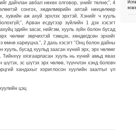
Испа
йг дайчлан авбал нөхөх олговор, үнийг төлнө;", 4
өсж
Таек
өлөөтэй сонгох, хөдөлмөрийн аятай нөхцөлөөр
шалг
х, хувийн аж ахуй эрхлэх эрхтэй. Хэнийг ч хууль
тами
С.Зо
лохгүй;", Арван есдүгээр зүйлийн 1 дэх хэсэгт
Ур
алдс
ахуйц эдийн засаг, нийгэм, хууль зүйн болон бусад
Монг
 эрх чөлөөг зөрчихтэй тэмцэх, хөндөгдсөн эрхийг
Хуви
жуул
э өмнө хариуцна.", 2 дахь хэсэгт "Онц болон дайны
өргө
төхө
 хууль, бусад хуульд заасан хүний эрх, эрх чөлөөг
Ур
. Тийнхүү хязгаарласан хууль нь хүний амьд явах
Сауд
 шүтэх, эс шүтэх эрх чөлөө, түүнчлэн хэнд боловч
орчи
хэрцгий хандахыг хориглосон хуулийн заалтыг үл
Хэлэ
мэд
хуулийн цэц
Б.Пү
зуух
Дэлх
Пурж
МАА-