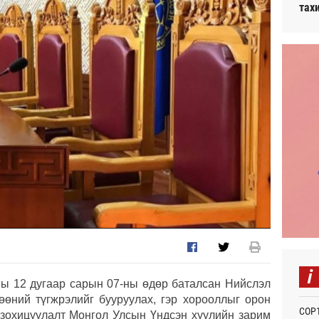
тах
i
ы 12 дугаар сарын 07-ны өдөр баталсан Нийслэл
өний түгжрэлийг бууруулах, гэр хорооллыг орон
СОР1
 зохицуулалт Монгол Улсын Үндсэн хуулийн зарим