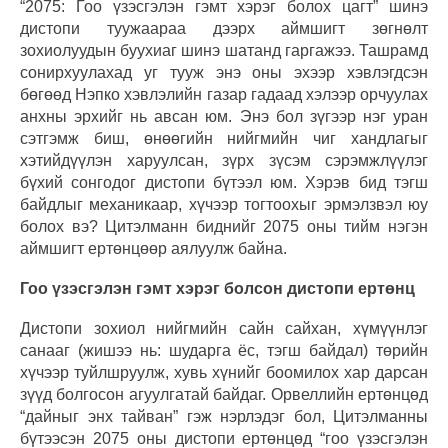
“2075: Гоо үзэсгэлэн гэмт хэрэг болох цагт” шинэ
дистопи туужаараа дээрх аймшигт зөгнөлт
зохиолуудын буухиаг шинэ шатанд гаргажээ. Ташрамд
сонирхуулахад уг тууж энэ оны эхээр хэвлэгдсэн
бөгөөд Нэпко хэвлэлийн газар гадаад хэлээр орчуулах
анхны эрхийг нь авсан юм. Энэ бол зүгээр нэг уран
сэтгэмж биш, өнөөгийн нийгмийн чиг хандлагыг
хэтийдүүлэн харуулсан, зүрх зүсэм сэрэмжлүүлэг
бүхий сонгодог дистопи бүтээл юм. Хэрэв бид тэгш
байдлыг механикаар, хүчээр тогтоохыг эрмэлзвэл юу
болох вэ? Цитэлманн биднийг 2075 оны тийм нэгэн
аймшигт ертөнцөөр аялуулж байна.
Гоо үзэсгэлэн гэмт хэрэг болсон дистопи ертөнц
Дистопи зохиол нийгмийн сайн сайхан, хүмүүнлэг
санааг (жишээ нь: шударга ёс, тэгш байдал) төрийн
хүчээр туйлшруулж, хувь хүнийг боомилох хар дарсан
зүүд болгосон агуулгатай байдаг. Орвеллийн ертөнцөд
“дайныг энх тайван” гэж нэрлэдэг бол, Цитэлманны
бүтээсэн 2075 оны дистопи ертөнцөд “гоо үзэсгэлэн