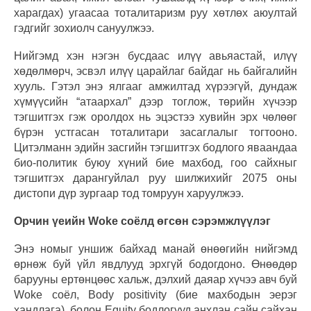
харагдах) угаасаа тоталитаризм руу хөтлөх аюултай
гэдгийг зохиолч сануулжээ.
Нийгэмд хэн нэгэн бусдаас илүү авьяастай, илүү
хөдөлмөрч, эсвэл илүү царайлаг байдаг нь байгалийн
хууль. Гэтэл энэ ялгааг амжилтад хүрээгүй, дундаж
хүмүүсийн “атаархал” дээр тоглож, төрийн хүчээр
тэгшитгэх гэж оролдох нь эцэстээ хувийн эрх чөлөөг
бүрэн устгасан тоталитари засаглалыг тогтооно.
Цитэлманн эдийн засгийн тэгшитгэх бодлого яваандаа
био-политик буюу хүний бие махбод, гоо сайхныг
тэгшитгэх дарангуйлал руу шилжихийг 2075 оны
дистопи дүр зургаар тод томруун харуулжээ.
Орчин үеийн Woke соёлд өгсөн сэрэмжлүүлэг
Энэ номыг уншиж байхад манай өнөөгийн нийгэмд
өрнөж буй үйл явдлууд эрхгүй бодогдоно. Өнөөдөр
барууны ертөнцөөс хальж, дэлхий даяар хүчээ авч буй
Woke соёл, Body positivity (бие махбодын эерэг
хандлага), болон Equity бодлогууд анхлан сайн сайхан