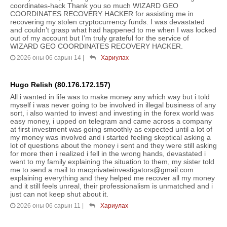
coordinates-hack Thank you so much WIZARD GEO
COORDINATES RECOVERY HACKER for assisting me in
recovering my stolen cryptocurrency funds. I was devastated
and couldn’t grasp what had happened to me when I was locked
out of my account but I’m truly grateful for the service of
WIZARD GEO COORDINATES RECOVERY HACKER.
2026 оны 06 сарын 14
|
Хариулах
Hugo Relish (80.176.172.157)
All i wanted in life was to make money any which way but i told
myself i was never going to be involved in illegal business of any
sort, i also wanted to invest and investing in the forex world was
easy money, i upped on telegram and came across a company
at first investment was going smoothly as expected until a lot of
my money was involved and i started feeling skeptical asking a
lot of questions about the money i sent and they were still asking
for more then i realized i fell in the wrong hands, devastated i
went to my family explaining the situation to them, my sister told
me to send a mail to macprivateinvestigators@gmail.com
explaining everything and they helped me recover all my money
and it still feels unreal, their professionalism is unmatched and i
just can not keep shut about it.
2026 оны 06 сарын 11
|
Хариулах