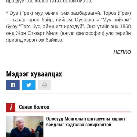
ирээдүйгээс хөлөө татах ёстой биз ээ.
* Dys (Грек) муу, өвчин, эмх замбараагүй. Topos (Грек)
— газар, орон байр, нийгэм. Dystopia = “Муу нийгэм”
буюу “Төгс бус, аймшигт ирээдүй”. Энэ үгийг анх 1868
онд Жон Стюарт Милл (англи философич) улс төрийн
ярианд хэрэглэж байжээ.
НЕПКО
Мэдээг хуваалцах
i
Санал болгох
Оросууд Монголын шатахууны хараат
байдлыг хадгалах сонирхолтой