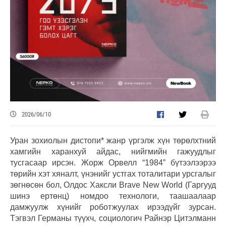
2026/06/10
Уран зохиолын дистопи* жанр үргэлж хүн төрөлхтний
хамгийн харанхуй айдас, нийгмийн гажуудлыг
тусгасаар ирсэн. Жорж Орвелл “1984” бүтээлээрээ
төрийн хэт хяналт, үнэнийг устгах тоталитари урсгалыг
зөгнөсөн бол, Олдос Хаксли Brave New World (Гаргууд
шинэ ертөнц) номдоо технологи, таашаалаар
дамжуулж хүнийг роботжуулах ирээдүйг зурсан.
Тэгвэл Германы түүхч, социологич Райнэр Цитэлманн