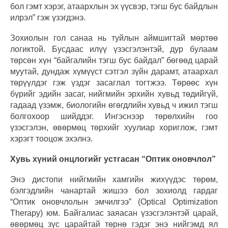
бол гэмт хэрэг, атаархлын эх үүсвэр, тэгш бус байдлын
илрэл” гэж үзэгдэнэ.
Зохиолын гол санаа нь туйлын аймшигтай мөртөө
логиктой. Бусдаас илүү үзэсгэлэнтэй, дур булаам
төрсөн хүн “байгалийн тэгш бус байдал” бөгөөд царай
муутай, дундаж хүмүүст сэтгэл зүйн дарамт, атаархал
төрүүлдэг гэж үздэг засаглал тогтжээ. Төрөөс хүн
бүрийг эдийн засаг, нийгмийн эрхийн хувьд төдийгүй,
гадаад үзэмж, биологийн өгөгдлийн хувьд ч ижил тэгш
болгохоор шийддэг. Ингэснээр төрөлхийн гоо
үзэсгэлэн, өвөрмөц төрхийг хуулиар хориглож, гэмт
хэрэгт тооцож эхэлнэ.
Хувь хүний онцлогийг устгасан “Оптик оновчлол”
Энэ дистопи нийгмийн хамгийн жихүүдэс төрөм,
бэлгэдлийн чанартай жишээ бол зохиолд гардаг
“Оптик оновчлолын эмчилгээ” (Optical Optimization
Therapy) юм. Байгалиас заяасан үзэсгэлэнтэй царай,
өвөрмөц зүс царайтай төрнө гэдэг энэ нийгэмд ял