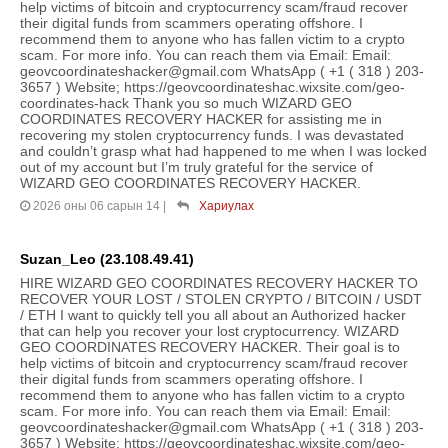
help victims of bitcoin and cryptocurrency scam/fraud recover
their digital funds from scammers operating offshore. I
recommend them to anyone who has fallen victim to a crypto
scam. For more info. You can reach them via Email: Email:
geovcoordinateshacker@gmail.com WhatsApp ( +1 ( 318 ) 203-
3657 ) Website; https://geovcoordinateshac.wixsite.com/geo-
coordinates-hack Thank you so much WIZARD GEO
COORDINATES RECOVERY HACKER for assisting me in
recovering my stolen cryptocurrency funds. I was devastated
and couldn’t grasp what had happened to me when I was locked
out of my account but I’m truly grateful for the service of
WIZARD GEO COORDINATES RECOVERY HACKER.
2026 оны 06 сарын 14
|
Хариулах
Suzan_Leo (23.108.49.41)
HIRE WIZARD GEO COORDINATES RECOVERY HACKER TO
RECOVER YOUR LOST / STOLEN CRYPTO / BITCOIN / USDT
/ ETH I want to quickly tell you all about an Authorized hacker
that can help you recover your lost cryptocurrency. WIZARD
GEO COORDINATES RECOVERY HACKER. Their goal is to
help victims of bitcoin and cryptocurrency scam/fraud recover
their digital funds from scammers operating offshore. I
recommend them to anyone who has fallen victim to a crypto
scam. For more info. You can reach them via Email: Email:
geovcoordinateshacker@gmail.com WhatsApp ( +1 ( 318 ) 203-
3657 ) Website; https://geovcoordinateshac.wixsite.com/geo-