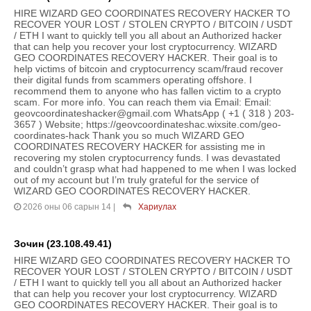
HIRE WIZARD GEO COORDINATES RECOVERY HACKER TO
RECOVER YOUR LOST / STOLEN CRYPTO / BITCOIN / USDT
/ ETH I want to quickly tell you all about an Authorized hacker
that can help you recover your lost cryptocurrency. WIZARD
GEO COORDINATES RECOVERY HACKER. Their goal is to
help victims of bitcoin and cryptocurrency scam/fraud recover
their digital funds from scammers operating offshore. I
recommend them to anyone who has fallen victim to a crypto
scam. For more info. You can reach them via Email: Email:
geovcoordinateshacker@gmail.com WhatsApp ( +1 ( 318 ) 203-
3657 ) Website; https://geovcoordinateshac.wixsite.com/geo-
coordinates-hack Thank you so much WIZARD GEO
COORDINATES RECOVERY HACKER for assisting me in
recovering my stolen cryptocurrency funds. I was devastated
and couldn’t grasp what had happened to me when I was locked
out of my account but I’m truly grateful for the service of
WIZARD GEO COORDINATES RECOVERY HACKER.
2026 оны 06 сарын 14
|
Хариулах
Зочин (23.108.49.41)
HIRE WIZARD GEO COORDINATES RECOVERY HACKER TO
RECOVER YOUR LOST / STOLEN CRYPTO / BITCOIN / USDT
/ ETH I want to quickly tell you all about an Authorized hacker
that can help you recover your lost cryptocurrency. WIZARD
GEO COORDINATES RECOVERY HACKER. Their goal is to