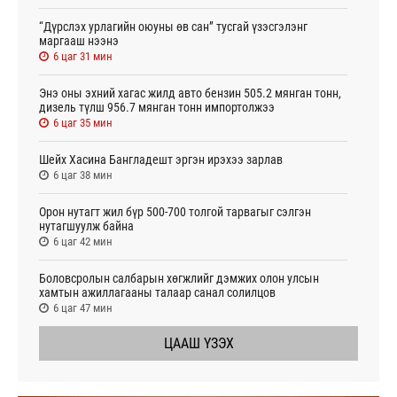
“Дүрслэх урлагийн оюуны өв сан” тусгай үзэсгэлэнг
маргааш нээнэ
6 цаг 31 мин
Энэ оны эхний хагас жилд авто бензин 505.2 мянган тонн,
дизель түлш 956.7 мянган тонн импортолжээ
6 цаг 35 мин
Шейх Хасина Бангладешт эргэн ирэхээ зарлав
6 цаг 38 мин
Орон нутагт жил бүр 500-700 толгой тарвагыг сэлгэн
нутагшуулж байна
6 цаг 42 мин
Боловсролын салбарын хөгжлийг дэмжих олон улсын
хамтын ажиллагааны талаар санал солилцов
6 цаг 47 мин
ЦААШ ҮЗЭХ