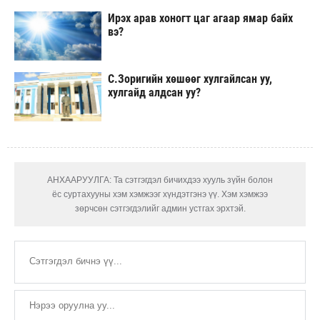
Ирэх арав хоногт цаг агаар ямар байх
вэ?
С.Зоригийн хөшөөг хулгайлсан уу,
хулгайд алдсан уу?
АНХААРУУЛГА: Та сэтгэгдэл бичихдээ хууль зүйн болон
ёс суртахууны хэм хэмжээг хүндэтгэнэ үү. Хэм хэмжээ
зөрчсөн сэтгэгдэлийг админ устгах эрхтэй.