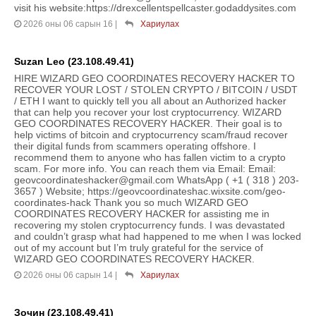
visit his website:https://drexcellentspellcaster.godaddysites.com
2026 оны 06 сарын 16
|
Хариулах
Suzan Leo (23.108.49.41)
HIRE WIZARD GEO COORDINATES RECOVERY HACKER TO
RECOVER YOUR LOST / STOLEN CRYPTO / BITCOIN / USDT
/ ETH I want to quickly tell you all about an Authorized hacker
that can help you recover your lost cryptocurrency. WIZARD
GEO COORDINATES RECOVERY HACKER. Their goal is to
help victims of bitcoin and cryptocurrency scam/fraud recover
their digital funds from scammers operating offshore. I
recommend them to anyone who has fallen victim to a crypto
scam. For more info. You can reach them via Email: Email:
geovcoordinateshacker@gmail.com WhatsApp ( +1 ( 318 ) 203-
3657 ) Website; https://geovcoordinateshac.wixsite.com/geo-
coordinates-hack Thank you so much WIZARD GEO
COORDINATES RECOVERY HACKER for assisting me in
recovering my stolen cryptocurrency funds. I was devastated
and couldn’t grasp what had happened to me when I was locked
out of my account but I’m truly grateful for the service of
WIZARD GEO COORDINATES RECOVERY HACKER.
2026 оны 06 сарын 14
|
Хариулах
Зочин (23.108.49.41)