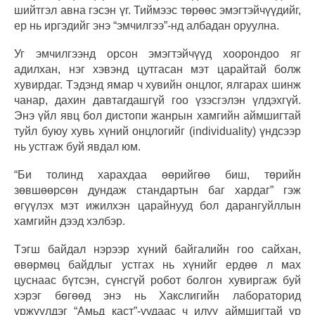
шийтгэл авна гэсэн үг. Тиймээс төрөөс эмэгтэйчүүдийг,
ер нь иргэдийг энэ “эмчилгээ”-нд албадан оруулна.
Уг эмчилгээнд орсон эмэгтэйчүүд хоорондоо яг
адилхан, нэг хэвэнд цутгасан мэт царайтай болж
хувирдаг. Тэдэнд ямар ч хувийн онцлог, ялгарах шинж
чанар, дахин давтагдашгүй гоо үзэсгэлэн үлдэхгүй.
Энэ үйл явц бол дистопи жанрын хамгийн аймшигтай
туйл буюу хувь хүний онцлогийг (individuality) үндсээр
нь устгаж буй явдал юм.
“Би толинд харахдаа өөрийгөө биш, төрийн
зөвшөөрсөн дундаж стандартын баг хардаг” гэж
өгүүлэх мэт ижилхэн царайнууд бол дарангуйллын
хамгийн дээд хэлбэр.
Тэгш байдал нэрээр хүний байгалийн гоо сайхан,
өвөрмөц байдлыг устгах нь хүнийг ердөө л мах
цуснаас бүтсэн, сүнсгүй робот болгон хувиргаж буй
хэрэг бөгөөд энэ нь Хакслигийн лабораторид
үржүүлдэг “Амьд каст”-уудаас ч илүү аймшигтай үр