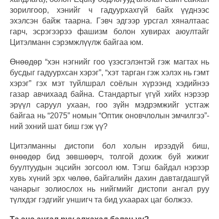
зорилгоор, хэнийг ч гадуурхахгүй байх үүднээс
эхэлсэн байж таарна. Гэвч эдгээр урсгал хяналтаас
гарч, эсрэгээрээ фашизм болон хувирах аюултайг
Цитэлманн сэрэмжлүүлж байгаа юм.
Өнөөдөр “хэн нэгнийг гоо үзэсгэлэнтэй гэж магтах нь
бусдыг гадуурхсан хэрэг”, “хэт тарган гэж хэлэх нь гэмт
хэрэг” гэх мэт туйлшрал соёлын хүрээнд хэдийнээ
газар авчихаад байна. Стандартыг үгүй хийх нэрээр
эрүүл саруул ухаан, гоо зүйн мэдрэмжийг устгаж
байгаа нь “2075” номын “Оптик оновчлолын эмчилгээ”-
ний эхний шат биш гэж үү?
Цитэлманны дистопи бол холын ирээдүй биш,
өнөөдөр бид зөвшөөрч, толгой дохиж буй жижиг
буултуудын эцсийн зогсоол юм. Тэгш байдал нэрээр
хувь хүний эрх чөлөө, байгалийн дахин давтагдашгүй
чанарыг золиослох нь нийгмийг дистопи ангал руу
түлхдэг гэдгийг уншигч та бид ухаарах цаг болжээ.