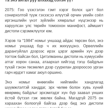
Та энэ ангал руу алхахад бэлэн үү?
2075: Гоо үзэсгэлэн гэмт хэрэг болох цагт бол
сонирхолтой тууж гэхээсээ илүүтэй орчин үеийн соёл
иргэншлийн үнэт зүйлийн хямралыг нүцгэнээр нь
харуулсан улс төрийн томоохон манифэст, аймшигт
дистопи сэрэмжлүүлэг юм.
Хэрэв та “1984” номыг уншаад айдас төрсөн бол, энэ
номыг уншаад бүр ч их жихүүцэнэ. Орвеллийн
дарангуйлал дээрээс ирэх цэрэг армийн хүч дээр
тогтож байсан бол, Цитэлманны дистопи нь хүмүүсийн
атгаг хорон санаа, атаархал хийгээд тэгш байдлын
тухай гэнэн төсөөлөл дээр суурилан доороосоо урган
гарч ирдэгт хамаг аюул оршино.
Энэ номыг өнөөгийн нийгмийн хандлагад
шүүмжлэлтэй ханддаг, эрх чөлөө болон хувь хүний
өвөрмөц байдлыг эрхэмлэдэг хүн бүр заавал унших
ёстой бүтээл гэж зөвлөх байна. Магадгүй 2075 он
хараахан болоогүй байгаа дээр бид энэ дистопи