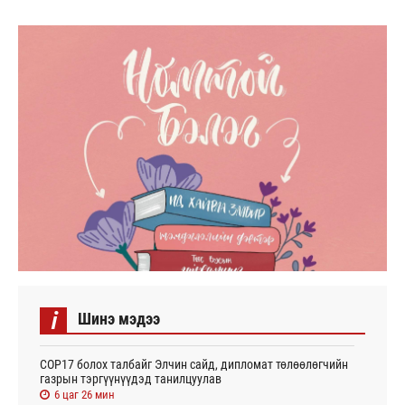
i
Шинэ мэдээ
СОР17 болох талбайг Элчин сайд, дипломат төлөөлөгчийн
газрын тэргүүнүүдэд танилцуулав
6 цаг 26 мин