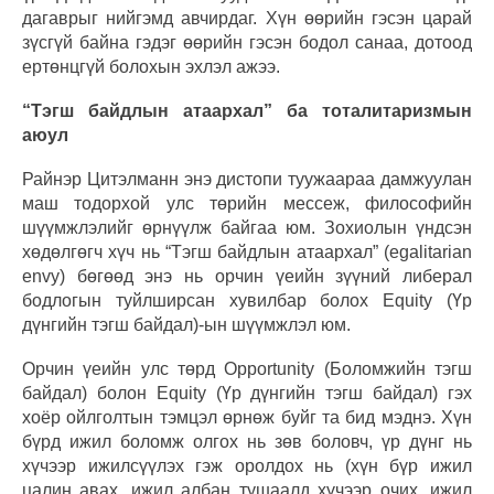
дагаврыг нийгэмд авчирдаг. Хүн өөрийн гэсэн царай
зүсгүй байна гэдэг өөрийн гэсэн бодол санаа, дотоод
ертөнцгүй болохын эхлэл ажээ.
“Тэгш байдлын атаархал” ба тоталитаризмын
аюул
Райнэр Цитэлманн энэ дистопи туужаараа дамжуулан
маш тодорхой улс төрийн мессеж, философийн
шүүмжлэлийг өрнүүлж байгаа юм. Зохиолын үндсэн
хөдөлгөгч хүч нь “Тэгш байдлын атаархал” (egalitarian
envy) бөгөөд энэ нь орчин үеийн зүүний либерал
бодлогын туйлширсан хувилбар болох Equity (Үр
дүнгийн тэгш байдал)-ын шүүмжлэл юм.
Орчин үеийн улс төрд Opportunity (Боломжийн тэгш
байдал) болон Equity (Үр дүнгийн тэгш байдал) гэх
хоёр ойлголтын тэмцэл өрнөж буйг та бид мэднэ. Хүн
бүрд ижил боломж олгох нь зөв боловч, үр дүнг нь
хүчээр ижилсүүлэх гэж оролдох нь (хүн бүр ижил
цалин авах, ижил албан тушаалд хүчээр очих, ижил