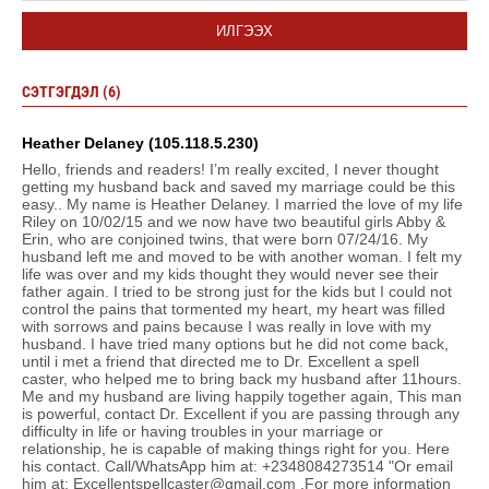
ИЛГЭЭХ
СЭТГЭГДЭЛ (6)
Heather Delaney (105.118.5.230)
Hello, friends and readers! I’m really excited, I never thought
getting my husband back and saved my marriage could be this
easy.. My name is Heather Delaney. I married the love of my life
Riley on 10/02/15 and we now have two beautiful girls Abby &
Erin, who are conjoined twins, that were born 07/24/16. My
husband left me and moved to be with another woman. I felt my
life was over and my kids thought they would never see their
father again. I tried to be strong just for the kids but I could not
control the pains that tormented my heart, my heart was filled
with sorrows and pains because I was really in love with my
husband. I have tried many options but he did not come back,
until i met a friend that directed me to Dr. Excellent a spell
caster, who helped me to bring back my husband after 11hours.
Me and my husband are living happily together again, This man
is powerful, contact Dr. Excellent if you are passing through any
difficulty in life or having troubles in your marriage or
relationship, he is capable of making things right for you. Here
his contact. Call/WhatsApp him at: +2348084273514 "Or email
him at: Excellentspellcaster@gmail.com ,For more information