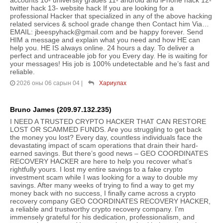
accounts 10- university grades 11- android and iPhone hack 12-
twitter hack 13- website hack If you are looking for a
professional Hacker that specialized in any of the above hacking
related services & school grade change then Contact him Via…
EMAIL: jbeespyhack@gmail.com and be happy forever. Send
HIM a message and explain what you need and how HE can
help you. HE IS always online. 24 hours a day. To deliver a
perfect and untraceable job for you Every day. He is waiting for
your messages! His job is 100% undetectable and he’s fast and
reliable.
2026 оны 06 сарын 04
|
Хариулах
Bruno James (209.97.132.235)
I NEED A TRUSTED CRYPTO HACKER THAT CAN RESTORE
LOST OR SCAMMED FUNDS. Are you struggling to get back
the money you lost? Every day, countless individuals face the
devastating impact of scam operations that drain their hard-
earned savings. But there’s good news – GEO COORDINATES
RECOVERY HACKER are here to help you recover what’s
rightfully yours. I lost my entire savings to a fake crypto
investment scam while I was looking for a way to double my
savings. After many weeks of trying to find a way to get my
money back with no success, I finally came across a crypto
recovery company GEO COORDINATES RECOVERY HACKER,
a reliable and trustworthy crypto recovery company. I'm
immensely grateful for his dedication, professionalism, and