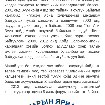
хэрдээ тохирсон тоглолт хийх шаардлагатай болсон.
2001 онд Зүүн хойд Азид энх тайван, аюулгүй байдлыг
хангахад чиглэсэн яриа хэлэлцээний механизм
байгуулах тухай санаачилга дэвшүүлж, 2003 онд
асуудлыг дахин хөндөж байсан. 2008 онд “Төв Ази,
Зүүн хойд Азийн аюулгүй байдлын ирээдүй: Шинэ
Хельсинк” сэдэвт олон улсын бага хурал зохион
байгуулсан. 2009, 2012 онд Хойд Солонгос-Японы
харилцааг хэвийн болгох асуудлаар хоёр талын
ажлын хэсгийн хуралдааныг Улаанбаатарт зохион
байгуулсан гээд нэрлэбэл багагүй ажлууд бий.
Манай улс бол Азидаа энх тайван, аюулгүй байдлын
төлөө тэмцэгч улс, тэр хэрээрээ “Хельсинкийн яриа
хэлцээ”-тэй ижил төстэй “Зүүн хойд Азийн аюулгүй
байдлын асуудлаархи Улаанбаатарын яриа хэлэлцээ”-
г 2013 онд санаачлан эхлүүлээд, амжилттай
хэрэгжүүлсээр эдүгээ 8 дахь форумаа хийх гэж байна.