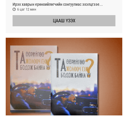
Ирэх хаврын ерөнхийлөгчийн сонгуулиас эхэлцгээе...
6 цаг 12 мин
ЦААШ ҮЗЭХ