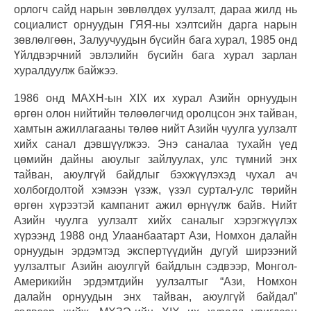
орлогч сайд нарын зөвлөлдөх уулзалт, дараа жилд нь
социалист орнуудын ГЯЯ-ны хэлтсийн дарга нарын
зөвлөлгөөн, Залуучуудын бүсийн бага хурал, 1985 онд
Үйлдвэрчний эвлэлийн бүсийн бага хурал зарлан
хуралдуулж байжээ.
1986 онд МАХН-ын XIX их хурал Азийн орнуудын
өргөн олон нийтийн төлөөлөгчид оролцсон энх тайван,
хамтын ажиллагааны төлөө нийт Азийн чуулга уулзалт
хийх санал дэвшүүлжээ. Энэ саналаа тухайн үед
цөмийн дайны аюулыг зайлуулах, улс түмний энх
тайван, аюулгүй байдлыг бэхжүүлэхэд чухал ач
холбогдолтой хэмээн үзэж, үзэл суртал-улс төрийн
өргөн хүрээтэй кампанит ажил өрнүүлж байв. Нийт
Азийн чуулга уулзалт хийх саналыг хэрэгжүүлэх
хүрээнд 1988 онд Улаанбаатарт Ази, Номхон далайн
орнуудын эрдэмтэд экспертүүдийн дугуй ширээний
уулзалтыг Азийн аюулгүй байдлын сэдвээр, Монгол-
Америкийн эрдэмтдийн уулзалтыг “Ази, Номхон
далайн орнуудын энх тайван, аюулгүй байдал”