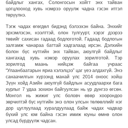
байдлыг хангах, Солонгосын хойгт энх тайван
цогцлооход хувь нэмрээ оруулж чадна гэсэн итгэл
төрүүлнэ.
Тэгж чадах өгөгдөл бидэнд бэлээхэн байна. Энхийг
эрхэмлэсэн, нээлттэй, олон тулгуурт, хэрэг дээрээ
төвийг сахисан гадаад бодлоготой. Гадаад бодлогын
залгамж чанараа баттай хадгалаад ирсэн. Дэлхийн
болон бүс нутгийн энх тайван, аюулгүй байдлыг
хангахад хувь нэмэр оруулах зорилготой. Тэр
зорилгод маань нийцэж байгаа учраас
“Улаанбаатарын яриа хэлэлцээ” цаг үеэ алдахгүй. Энэ
санаачилгын хүрээнд манай улс 2014 оноос хойш
Зүүн хойд Азийн аюулгүй байдлын асуудлаархи бага
хурлыг 7 удаа зохион байгуулсан нь үр дүнгээ өгсөн.
Монгол нь жижиг улс боловч өвөр хоорондоо
зөрчилтэй бүс нутгийн энэ олон улсын төлөөллийг нэг
дор цуглуулаад хуралдуулаад байж чадах чадвар
бүхий улс юм байна гэсэн имиж юуны өмнө олон
улсад бүрдүүлж чадсан.