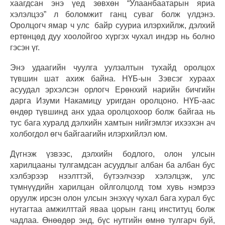
хаагдсан энэ үед зөвхөн “Улаанбаатарын яриа
хэлэлцээ” л боломжит ганц суваг болж үлдэнэ.
Оролцогч ямар ч улс байр сууриа илэрхийлж, дэлхий
ертөнцөд дуу хоолойгоо хүргэх чухал индэр нь болно
гэсэн үг.
Энэ удаагийн чуулга уулзалтын тухайд оролцох
түвшин шат ахиж байна. НҮБ-ын Зэвсэг хураах
асуудал эрхэлсэн орлогч Ерөнхий нарийн бичгийн
дарга Изуми Накамицу уригдан оролцоно. НҮБ-аас
өндөр түвшинд анх удаа оролцохоор болж байгаа нь
тус бага хуралд дэлхийн хамтын нийгэмлэг ихээхэн ач
холбогдол өгч байгаагийн илэрхийлэл юм.
Дүгнэж үзвээс, дэлхийн бодлого, олон улсын
харилцааны тулгамдсан асуудлыг албан ба албан бус
хэлбэрээр нээлттэй, бүтээлчээр хэлэлцэж, улс
түмнүүдийн харилцан ойлголцолд том хувь нэмрээ
оруулж ирсэн олон улсын энэхүү чухал бага хурал бүс
нутагтаа амжилттай яваа цорын ганц институц болж
чадлаа. Өнөөдөр энд, бүс нутгийн өмнө тулгарч буй,