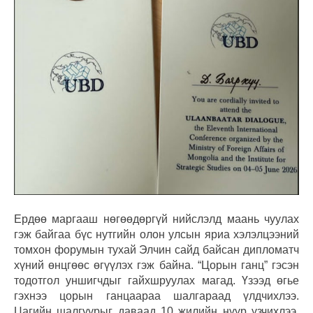
Ердөө
маргааш нөгөөдөргүй нийслэлд маань чуулах
гэж байгаа бүс нутгийн олон улсын яриа хэлэлцээний
томхон форумын тухай Элчин сайд байсан дипломатч
хүний өнцгөөс өгүүлэх гэж байна. “Цорын ганц” гэсэн
тодотгол уншигчдыг гайхшруулах магад. Үзээд өгье
гэхнээ цорын ганцаараа шалгараад үлдчихлээ.
Цагийн шалгуурыг даваад 10 жилийн нүүр үзчихлээ.