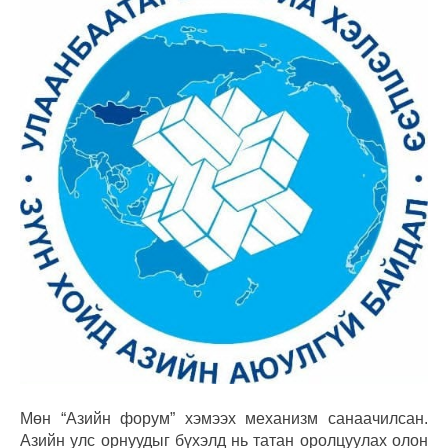
Мөн “Азийн форум” хэмээх механизм санаачилсан.
Азийн улс орнуудыг бүхэлд нь татан оролцуулах олон