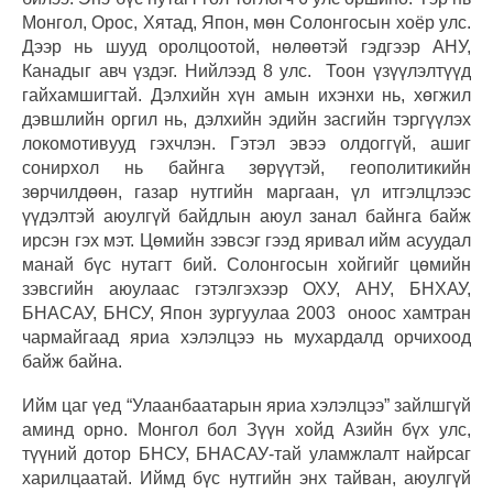
Монгол, Орос, Хятад, Япон, мөн Солонгосын хоёр улс.
Дээр нь шууд оролцоотой, нөлөөтэй гэдгээр АНУ,
Канадыг авч үздэг. Нийлээд 8 улс. Тоон үзүүлэлтүүд
гайхамшигтай. Дэлхийн хүн амын ихэнхи нь, хөгжил
дэвшлийн оргил нь, дэлхийн эдийн засгийн тэргүүлэх
локомотивууд гэхчлэн. Гэтэл эвээ олдоггүй, ашиг
сонирхол нь байнга зөрүүтэй, геополитикийн
зөрчилдөөн, газар нутгийн маргаан, үл итгэлцлээс
үүдэлтэй аюулгүй байдлын аюул занал байнга байж
ирсэн гэх мэт. Цөмийн зэвсэг гээд яривал ийм асуудал
манай бүс нутагт бий. Солонгосын хойгийг цөмийн
зэвсгийн аюулаас гэтэлгэхээр ОХУ, АНУ, БНХАУ,
БНАСАУ, БНСУ, Япон зургуулаа 2003 оноос хамтран
чармайгаад яриа хэлэлцээ нь мухардалд орчихоод
байж байна.
Ийм цаг үед “Улаанбаатарын яриа хэлэлцээ” зайлшгүй
аминд орно. Монгол бол Зүүн хойд Азийн бүх улс,
түүний дотор БНСУ, БНАСАУ-тай уламжлалт найрсаг
харилцаатай. Иймд бүс нутгийн энх тайван, аюулгүй