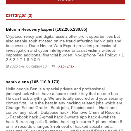
СЭТГЭГДЭЛ (3)
Bitcoin Recovery Expert (102.205.239.85)
Cryptocurrency and digital assets offer profit opportunities but
also enable sophisticated online fraud affecting individuals and
businesses. Dune Nectar Web Expert provides professional
investigation and cyber intelligence to assist victims without
imposing additional financial burden. No-Upfront-Fee Policy: + 1
2 5 2 2 7 1 8 9 0 0
2026 оны 06 сарын 10
|
Хариулах
sarah elena (105.116.9.173)
Hello people Ben is a special private and professional
jbeespyhack which have a spare master key that no one has.
He can hack anything. We are totally secured and your security
comes first. He s the best in any hacking related jobs which are .
Change School Grade . Bank jobs, Flipping cash . Hack and
control any robot . Database hack . Remove Criminal Records
1-Facebook hack 2-gmail hack 3-whats app hack 4-website
hack 5-tracking calls 6-online hacking lectures 7-phone clone 8-
online records changes 9-retrieval of hacked social media