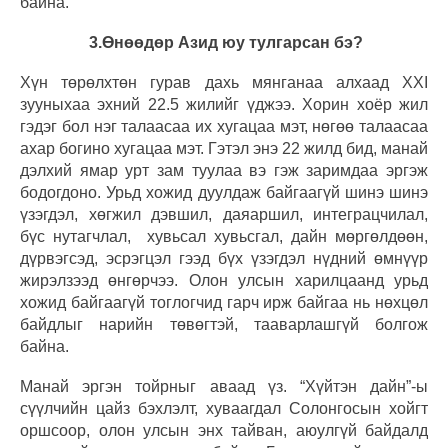
байна.
3.Өнөөдөр Азид юу тулгарсан бэ?
Хүн төрөлхтөн гурав дахь мянганаа алхаад XXI
зууныхаа эхний 22.5 жилийг үджээ. Хорин хоёр жил
гэдэг бол нэг талаасаа их хугацаа мэт, нөгөө талаасаа
ахар богино хугацаа мэт. Гэтэл энэ 22 жилд бид, манай
дэлхий ямар урт зам туулаа вэ гэж заримдаа эргэж
бодогдоно. Урьд хожид дуулдаж байгаагүй шинэ шинэ
үзэгдэл, хөгжил дэвшил, даяаршил, интеграцчилал,
бүс нутагчлал, хувьсал хувьсгал, дайн мөргөлдөөн,
дүрвэгсэд, эсрэгцэл гээд бүх үзэгдэл нүдний өмнүүр
жирэлзээд өнгөрчээ. Олон улсын харилцаанд урьд
хожид байгаагүй тоглогчид гарч ирж байгаа нь нөхцөл
байдлыг нарийн төвөгтэй, тааварлашгүй болгож
байна.
Манай эргэн тойрныг аваад үз. “Хүйтэн дайн”-ы
сүүлчийн цайз бэхлэлт, хуваагдал Солонгосын хойгт
оршсоор, олон улсын энх тайван, аюулгүй байдалд