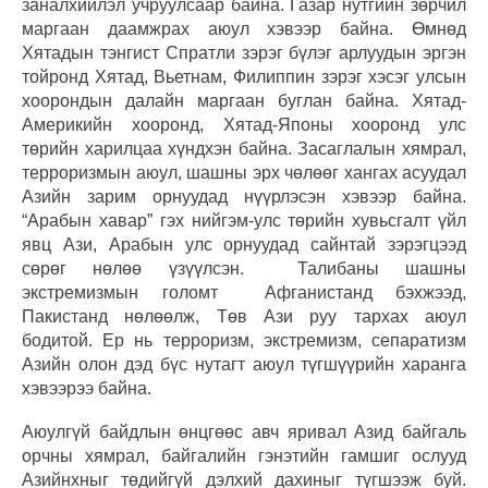
заналхийлэл учруулсаар байна. Газар нутгийн зөрчил
маргаан даамжрах аюул хэвээр байна. Өмнөд
Хятадын тэнгист Спратли зэрэг бүлэг арлуудын эргэн
тойронд Хятад, Вьетнам, Филиппин зэрэг хэсэг улсын
хоорондын далайн маргаан буглан байна. Хятад-
Америкийн хооронд, Хятад-Японы хооронд улс
төрийн харилцаа хүндхэн байна. Засаглалын хямрал,
терроризмын аюул, шашны эрх чөлөөг хангах асуудал
Азийн зарим орнуудад нүүрлэсэн хэвээр байна.
“Арабын хавар” гэх нийгэм-улс төрийн хувьсгалт үйл
явц Ази, Арабын улс орнуудад сайнтай зэрэгцээд
сөрөг нөлөө үзүүлсэн. Талибаны шашны
экстремизмын голомт Афганистанд бэхжээд,
Пакистанд нөлөөлж, Төв Ази руу тархах аюул
бодитой. Ер нь терроризм, экстремизм, сепаратизм
Азийн олон дэд бүс нутагт аюул түгшүүрийн харанга
хэвээрээ байна.
Аюулгүй байдлын өнцгөөс авч яривал Азид байгаль
орчны хямрал, байгалийн гэнэтийн гамшиг ослууд
Азийнхныг төдийгүй дэлхий дахиныг түгшээж буй.