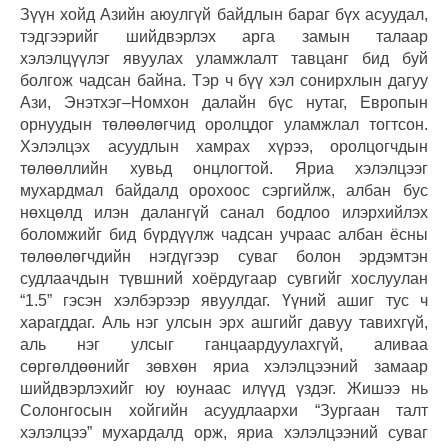
Зүүн хойд Азийн аюулгүй байдлын бараг бүх асуудал,
тэдгээрийг шийдвэрлэх арга замын талаар
хэлэлцүүлэг явуулах уламжлалт тавцанг бид буй
болгож чадсан байна. Тэр ч бүү хэл сонирхлын дагуу
Ази, Энэтхэг–Номхон далайн бүс нутаг, Европын
орнуудын төлөөлөгчид оролцдог уламжлал тогтсон.
Хэлэлцэх асуудлын хамрах хүрээ, оролцогчдын
төлөөллийн хувьд онцлогтой. Яриа хэлэлцээг
мухардмал байдалд орохоос сэргийлж, албан бус
нөхцөлд илэн далангүй санал бодлоо илэрхийлэх
боломжийг бид бүрдүүлж чадсан учраас албан ёсны
төлөөлөгчдийн нэгдүгээр суваг болон эрдэмтэн
судлаачдын түвшний хоёрдугаар сувгийг хослуулан
“1.5” гэсэн хэлбэрээр явуулдаг. Үүний ашиг тус ч
харагддаг. Аль нэг улсын эрх ашгийг давуу тавихгүй,
аль нэг улсыг ганцаардуулахгүй, аливаа
сөргөлдөөнийг зөвхөн яриа хэлэлцээний замаар
шийдвэрлэхийг юу юунаас илүүд үздэг. Жишээ нь
Солонгосын хойгийн асуудлаархи “Зургаан талт
хэлэлцээ” мухардалд орж, яриа хэлэлцээний суваг