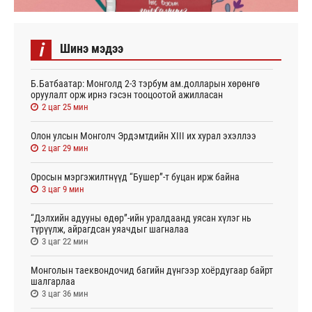
i
Шинэ мэдээ
Б.Батбаатар: Монголд 2-3 тэрбум ам.долларын хөрөнгө
оруулалт орж ирнэ гэсэн тооцоотой ажилласан
2 цаг 25 мин
Олон улсын Монголч Эрдэмтдийн XIII их хурал эхэллээ
2 цаг 29 мин
Оросын мэргэжилтнүүд “Бушер”-т буцан ирж байна
3 цаг 9 мин
“Дэлхийн адууны өдөр”-ийн уралдаанд уясан хүлэг нь
түрүүлж, айрагдсан уяачдыг шагналаа
3 цаг 22 мин
Монголын таеквондочид багийн дүнгээр хоёрдугаар байрт
шалгарлаа
3 цаг 36 мин