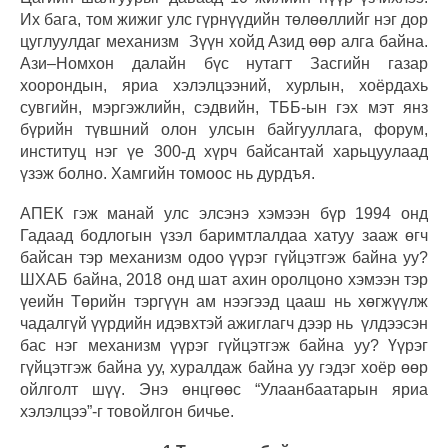
Их бага, том жижиг улс гүрнүүдийн төлөөллийг нэг дор
цуглуулдаг механизм Зүүн хойд Азид өөр алга байна.
Ази–Номхон далайн бүс нутагт Засгийн газар
хоорондын, яриа хэлэлцээний, хурлын, хоёрдахь
сувгийн, мэргэжлийн, сэдвийн, ТББ-ын гэх мэт янз
бүрийн түвшний олон улсын байгууллага, форум,
институц нэг үе 300-д хүрч байсантай харьцуулаад
үзэж болно. Хамгийн томоос нь дурдъя.
АПЕК гэж манай улс элсэнэ хэмээн бүр 1994 онд
Гадаад бодлогын үзэл баримтлалдаа хатуу зааж өгч
байсан тэр механизм одоо үүрэг гүйцэтгэж байна уу?
ШХАБ байна, 2018 онд шат ахин оролцоно хэмээн тэр
үеийн Төрийн тэргүүн ам нээгээд цааш нь хөгжүүлж
чадалгүй үүрдийн идэвхтэй ажиглагч дээр нь үлдээсэн
бас нэг механизм үүрэг гүйцэтгэж байна уу? Үүрэг
гүйцэтгэж байна уу, хуралдаж байна уу гэдэг хоёр өөр
ойлголт шүү. Энэ өнцгөөс “Улаанбаатарын яриа
хэлэлцээ”-г товойлгон бичье.