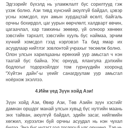
Эдгээрийг бүхэлд нь уламжлалт бус сорилтууд гэж
үзэж болно. Ази тивд хүнсний аюулгүй байдал, цэвэр
усны хомсдол, хүн амын хурдацтай өсөлт, байгаль
орчны бохирдол, цаг уурын өөрчлөлт, халдварт өвчин,
цагаачлал, хар тамхины зөөвөр, үй олноор хөнөөх
зэвсгийн тархалт, зэвсгийн хууль бус наймаа, эрчим
хүчний хомсдол гээд нэрлэвэл Та бид ямар их
асуудлаар нийтлэг зовлонтой учрахыг төсөөлж болно.
Олон улсын харилцааны ерөнхий уур амьсгал ч нэн
таатай бус байна. Улс орнууд, ялангуяа дэлхийн
бодлогыг тодорхойлдог тoм гүрнүүдийн хооронд
“Хүйтэн дайн”-ы үеийг санагдуулам уур амьсгал
ноёрхож эхэллээ.
4.Ийм үед Зүүн хойд Ази!
Зүүн хойд Ази, Өвөр Ази, Төв Азийн зүүн хэсгийг
дамнан оршдог манай улсын хувьд бүс нутгийн маань
энх тайван, аюулгүй байдал, эдийн засаг, нийгмийн
хөгжил, хүрээлэн буй орчны асуудал нь нэн чухал
билээ. Энэ бүс нутагт гол тоглогч 6 улс оршино. Тэр нь