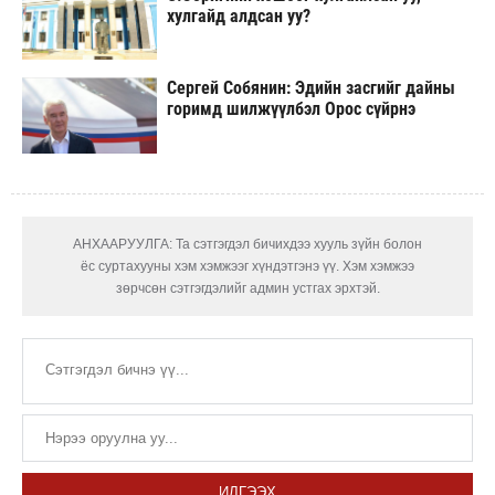
хулгайд алдсан уу?
Сергей Собянин: Эдийн засгийг дайны
горимд шилжүүлбэл Орос сүйрнэ
АНХААРУУЛГА: Та сэтгэгдэл бичихдээ хууль зүйн болон
ёс суртахууны хэм хэмжээг хүндэтгэнэ үү. Хэм хэмжээ
зөрчсөн сэтгэгдэлийг админ устгах эрхтэй.
ИЛГЭЭХ