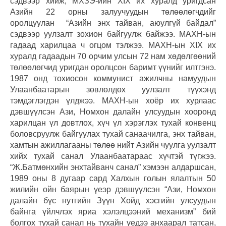
сэдвээр хийж, МХЗЭ-ийн XIX их хуралд уригдсан
Азийн 22 орны залуучуудын төлөөлөгчдийг
оролцуулан “Азийн энх тайван, аюулгүй байдал”
сэдвээр уулзалт зохион байгуулж байжээ. МАХН-ын
гадаад харилцаа ч огцом тэлжээ. МАХН-ын XIX их
хуралд гадаадын 70 орчим улсын 72 нам хөдөлгөөний
төлөөлөгчид уригдан оролцсон баримт үүнийг илтгэнэ.
1987 онд тохиосон коммунист ажилчны намуудын
Улаанбаатарын зөвлөлдөх уулзалт түүхэнд
тэмдэглэгдэн үлджээ.
МАХН-ын хоёр их хурлаас
дэвшүүлсэн Ази, Номхон далайн улсуудын хооронд
харилцан үл довтлох, хүч үл хэрэглэх тухай конвенц
боловсруулж байгуулах тухай санаачилга, энх тайван,
хамтын ажиллагааны төлөө нийт Азийн чуулга уулзалт
хийх тухай санал Улаанбаатараас хүчтэй түгжээ.
“Ж.Батмөнхийн энхтайванч санал” хэмээн алдаршсан,
1989 оны 8 дугаар сард Халхын голын ялалтын 50
жилийн ойн баярын үеэр дэвшүүлсэн “Ази, Номхон
далайн бүс нутгийн Зүүн Хойд хэсгийн улсуудын
байнга үйлчлэх яриа хэлэлцээний механизм” бий
болгох тухай санал нь тухайн үедээ анхаарал татсан,