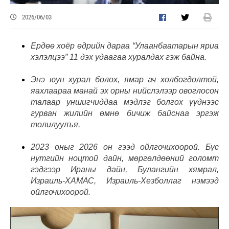
2026/06/03
Ердөө хоёр өдрийн дараа “Улаанбаатарын яриа
хэлэлцээ” 11 дэх удаагаа хуралдах гэж байна.
Энэ юун хурал болох, ямар ач холбогдолтой,
яахлаараа манай эх орны нийслэлээр овоглосон
талаар уншигчиддаа мэдлэг болгох үүднээс
гурван жилийн өмнө бичиж байснаа эргэж
толилуулъя.
2023 оныг 2026 он гээд ойлгочихоорой. Бүс
нутгийн ноцтой дайн, мөргөлдөөний голомт
гэдгээр Ираны дайн, Булангийн хямрал,
Израиль-ХАМАС, Израиль-Хезболлаг нэмээд
ойлгочихоорой.