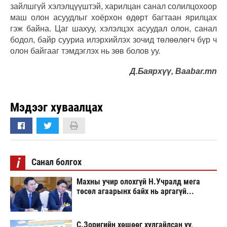
зайлшгүй хэлэлцүүштэй, харилцан санал солилцохоор
маш олон асуудлыг хоёрхон өдөрт багтаан ярилцах
гэж байна. Цаг шахуу, хэлэлцэх асуудал олон, санал
бодол, байр сууриа илэрхийлэх зочид төлөөлөгч бүр ч
олон байгааг тэмдэглэх нь зөв болов уу.
Д.Баярхүү, Baabar.mn
Мэдээг хуваалцах
i
Санал болгох
Махны учир олохгүй Н.Учралд мега
төсөл агаарынх байх нь аргагүй...
С.Зоригийн хөшөөг хулгайлсан уу,