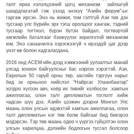
талт яриа хэлэлцээний цогц механизм зайлшгүй
шаардлагатай гэж үзээд энэхүү “Азийн форум”-ыг
гаргаж ирсэн. Энэ нь жижиг, том гэлтгүй Ази тив дэх
тусгаар улс бүрийн эрх тэгш оролцоог хангаж, тэдний
тусгаар тогтнол, бүрэн бүтэн байдал, тогтвортой
хөгжлийн баталгааг бэхжүүлэх зорилготой механизм
юм. Энэ санаачилга хэрэгжээгүй ч ирээдүй цаг дээр
үнэт өв болон хадгалагдана.
2016 онд АСЕМ-ийн дээд хэмжээний уулзалтыг манай
улсад зохион байгуулсныг бас нэрлэх хэрэгтэй. Ази,
Европын 50 гаруй орны төр, засгийн тэргүүн нарыг
бид эх орныхоо нийслэл “Найрсаг Улаанбаатар”
хотдоо хүлээн авч, хоёр их тивийг холбосон хамтын
ажиллагаа, олон талт дипломатын тоглолт хийж
чадсан шүү дээ. Азийн цээжин дээрхи Монгол Улс
маань олон улсын идэвхтэй хамтын ажиллагаа, олон
талт дипломатын нэг төв болж байгааг бид биеэрээ
мэдэрсэн. Тэр төв маань одоо ч үүргээ гүйцэтгэн олон
улсын харилцаа, дэлхийн бодлогын тусгал болсоор