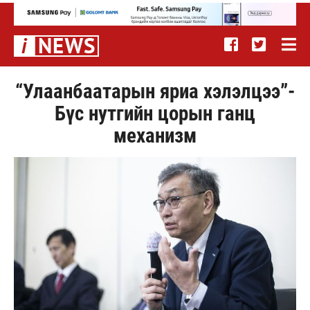
“Улаанбаатарын яриа хэлэлцээ”-
Бүс нутгийн цорын ганц
механизм