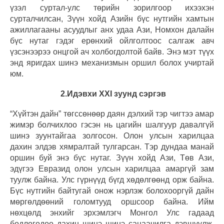
үзэл суртал-улс төрийн зорилгоор ихээхэн
сурталчилсан, Зүүн хойд Азийн бүс нутгийн хамтын
ажиллагааны асуудлыг анх удаа Ази, Номхон далайн
бүс нутаг гэдэг ерөнхий ойлголтоос салгаж авч
үзсэнээрээ онцгой ач холбогдолтой байв. Энэ мэт түүх
энд яригдах шинэ механизмын оршил болох учиртай
юм.
2.Идэвхи XXI зуунд сэргэв
“Хүйтэн дайн” төгссөнөөр даян дэлхий тэр чигтээ амар
жимэр болчихлоо гэсэн нь цагийн шалгуур давалгүй
шинэ зуунтайгаа золгосон. Олон улсын харилцаа
дахин элдэв хямралтай тулгарсан. Тэр дундаа манай
оршин буй энэ бүс нутаг. Зүүн хойд Ази, Төв Ази,
эдүгээ Евразид олон улсын харилцаа амаргүй зам
туулж байна. Улс гүрнүүд бүгд хөдөлгөөнд орж байна.
Бүс нутгийн байтугай онож нэрлэж болохооргүй дайн
мөргөлдөөний голомтууд оршсоор байна. Ийм
нөхцөлд энхийг эрхэмлэгч Монгол Улс гадаад
бодлогодоо дахин шинэ шинэ санаачилга дэвшүүлж,