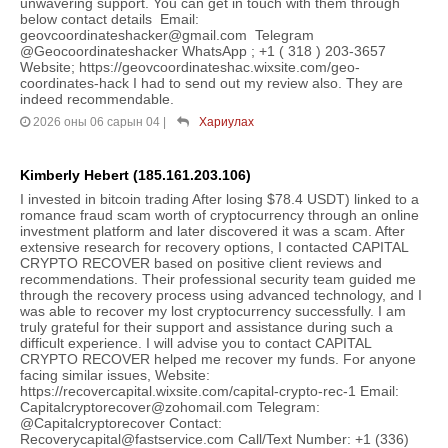
unwavering support. You can get in touch with them through
below contact details Email:
geovcoordinateshacker@gmail.com Telegram
@Geocoordinateshacker WhatsApp ; +1 ( 318 ) 203-3657
Website; https://geovcoordinateshac.wixsite.com/geo-
coordinates-hack I had to send out my review also. They are
indeed recommendable.
2026 оны 06 сарын 04
|
Хариулах
Kimberly Hebert (185.161.203.106)
I invested in bitcoin trading After losing $78.4 USDT) linked to a
romance fraud scam worth of cryptocurrency through an online
investment platform and later discovered it was a scam. After
extensive research for recovery options, I contacted CAPITAL
CRYPTO RECOVER based on positive client reviews and
recommendations. Their professional security team guided me
through the recovery process using advanced technology, and I
was able to recover my lost cryptocurrency successfully. I am
truly grateful for their support and assistance during such a
difficult experience. I will advise you to contact CAPITAL
CRYPTO RECOVER helped me recover my funds. For anyone
facing similar issues, Website:
https://recovercapital.wixsite.com/capital-crypto-rec-1 Email:
Capitalcryptorecover@zohomail.com Telegram:
@Capitalcryptorecover Contact:
Recoverycapital@fastservice.com Call/Text Number: +1 (336)