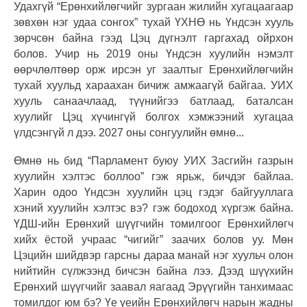
Удахгүй “Ерөнхийлөгчийг зургаан жилийн хугацаагаар
зөвхөн нэг удаа сонгох” тухай ҮХНӨ нь Үндсэн хууль
зөрчсөн байна гээд Цэц дүгнэлт гаргахад ойрхон
болов. Учир нь 2019 оны Үндсэн хуулийн нэмэлт
өөрчлөлтөөр орж ирсэн уг заалтыг Ерөнхийлөгчийн
тухай хуульд хараахан бичиж амжаагүй байгаа. УИХ
хууль санаачлаад, түүнийгээ батлаад, баталсан
хуулийг Цэц хүчингүй болгох хэмжээний хугацаа
үлдсэнгүй л дээ. 2027 оны сонгуулийн өмнө...
Өмнө нь бид “Парламент буюу УИХ Засгийн газрын
хуулийн хэлтэс боллоо” гэж ярьж, бичдэг байлаа.
Харин одоо Үндсэн хуулийн цэц гэдэг байгууллага
хэний хуулийн хэлтэс вэ? гэж бодоход хүргэж байна.
ҮДШ-ийн Ерөнхий шүүгчийн томилгоог Ерөнхийлөгч
хийх ёстой учраас “чигийг” заачих болов уу. Мөн
Цэцийн шийдвэр гарсны дараа манай нэг хуульч олон
нийтийн сүлжээнд бичсэн байна лээ. Дээд шүүхийн
Ерөнхий шүүгчийг заавал яагаад Эрүүгийн танхимаас
томилдог юм бэ? Үе үеийн Ерөнхийлөгч нарын жадны