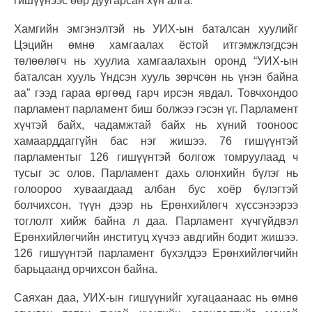
гишүүнээс өөр дуугарсан хүн алга.
Хамгийн эмгэнэлтэй нь УИХ-ын баталсан хуулийг
Цэцийн өмнө хамгаалах ёстой итгэмжлэгдсэн
төлөөлөгч нь хуулиа хамгаалахын оронд “УИХ-ын
баталсан хууль Үндсэн хууль зөрчсөн нь үнэн байна
аа” гээд гараа өргөөд гарч ирсэн явдал. Товчхондоо
парламент парламент биш болжээ гэсэн үг. Парламент
хүчтэй байх, чадамжтай байх нь хүний тооноос
хамаарддаггүйн бас нэг жишээ. 76 гишүүнтэй
парламентыг 126 гишүүнтэй болгож томруулаад ч
тусыг эс олов. Парламент дахь олонхийн бүлэг нь
голоороо хуваагдаад албан бус хоёр бүлэгтэй
болчихсон, түүн дээр нь Ерөнхийлөгч хүссэнээрээ
тоглолт хийж байна л даа. Парламент хүчгүйдвэл
Ерөнхийлөгчийн институц хүчээ авдгийн бодит жишээ.
126 гишүүнтэй парламент бүхэлдээ Ерөнхийлөгчийн
барьцаанд орчихсон байна.
Саяхан даа, УИХ-ын гишүүнийг хугацаанаас нь өмнө