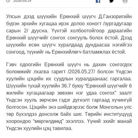
2026/05/29
Улсын дээд шүүхийн Ерөнхий шүүгч Д.Ганзоригийн
бүрэн эрхийн хугацаа ирэх долоо хоногт
/зургадугаар
сарын 2/
дуусна. Үүнтэй холбоотойгоор дараагийн
Ерөнхий шүүгчийг сонгох сонгууль болох ёстой. Дээд
шүүхийн есөн шүүгч хуралдаад дундаасаа нэгийгээ
сонгоод, түүнийг нь Ерөнхийлөгч батламжлах ёстой.
Гэвч одоогийн Ерөнхий шүүгч нь дахин сонгогдох
боломжийг лхагва гаригт
/
2026.05.27
/
болсон Үндсэн
хуулийн цэцийн их суудлын хуралдаанаас гаргалаа.
Шүүхийн тухай хуулийн 36.7 буюу “Ерөнхий шүүгчийг 6
жилийн хугацаагаар зөвхөн нэг удаа сонгох” заалт
Үндсэн хууль зөрчсөн гэдэг дүгнэлт гаргаад хүчингүй
болгосон. Цэцийн энэ шийдвэрээс болж Монголын улс
төр бүхэлдээ донсолж байх шиг. Төрийн институцүүд
хоорондоо “мөргөлдөөд” эхэллээ. Үүний эхийг манай
Үндсэн хуулийн цэц тавилаа.