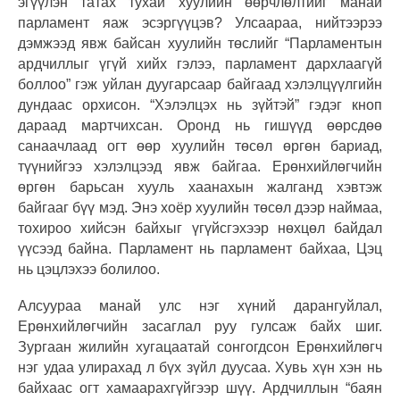
эгүүлэн татах тухай хуулийн өөрчлөлтийг манай
парламент яаж эсэргүүцэв? Улсаараа, нийтээрээ
дэмжээд явж байсан хуулийн төслийг “Парламентын
ардчиллыг үгүй хийх гэлээ, парламент дархлаагүй
боллоо” гэж уйлан дуугарсаар байгаад хэлэлцүүлгийн
дундаас орхисон. “Хэлэлцэх нь зүйтэй” гэдэг кноп
дараад мартчихсан. Оронд нь гишүүд өөрсдөө
санаачлаад огт өөр хуулийн төсөл өргөн бариад,
түүнийгээ хэлэлцээд явж байгаа. Ерөнхийлөгчийн
өргөн барьсан хууль хаанахын жалганд хэвтэж
байгааг бүү мэд. Энэ хоёр хуулийн төсөл дээр наймаа,
тохироо хийсэн байхыг үгүйсгэхээр нөхцөл байдал
үүсээд байна. Парламент нь парламент байхаа, Цэц
нь цэцлэхээ болилоо.
Алсуураа манай улс нэг хүний дарангуйлал,
Ерөнхийлөгчийн засаглал руу гулсаж байх шиг.
Зургаан жилийн хугацаатай сонгогдсон Ерөнхийлөгч
нэг удаа улирахад л бүх зүйл дуусаа. Хувь хүн хэн нь
байхаас огт хамаарахгүйгээр шүү. Ардчиллын “баян