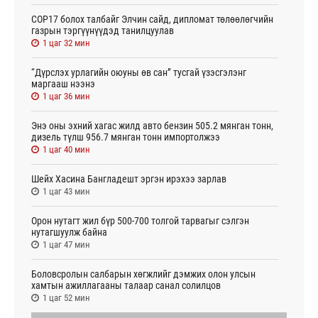
СОР17 болох талбайг Элчин сайд, дипломат төлөөлөгчийн
газрын тэргүүнүүдэд танилцуулав
1 цаг 32 мин
“Дүрслэх урлагийн оюуны өв сан” тусгай үзэсгэлэнг
маргааш нээнэ
1 цаг 36 мин
Энэ оны эхний хагас жилд авто бензин 505.2 мянган тонн,
дизель түлш 956.7 мянган тонн импортолжээ
1 цаг 40 мин
Шейх Хасина Бангладешт эргэн ирэхээ зарлав
1 цаг 43 мин
Орон нутагт жил бүр 500-700 толгой тарвагыг сэлгэн
нутагшуулж байна
1 цаг 47 мин
Боловсролын салбарын хөгжлийг дэмжих олон улсын
хамтын ажиллагааны талаар санал солилцов
1 цаг 52 мин