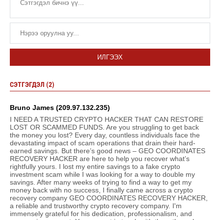
ИЛГЭЭХ
СЭТГЭГДЭЛ (2)
Bruno James (209.97.132.235)
I NEED A TRUSTED CRYPTO HACKER THAT CAN RESTORE
LOST OR SCAMMED FUNDS. Are you struggling to get back
the money you lost? Every day, countless individuals face the
devastating impact of scam operations that drain their hard-
earned savings. But there’s good news – GEO COORDINATES
RECOVERY HACKER are here to help you recover what’s
rightfully yours. I lost my entire savings to a fake crypto
investment scam while I was looking for a way to double my
savings. After many weeks of trying to find a way to get my
money back with no success, I finally came across a crypto
recovery company GEO COORDINATES RECOVERY HACKER,
a reliable and trustworthy crypto recovery company. I'm
immensely grateful for his dedication, professionalism, and