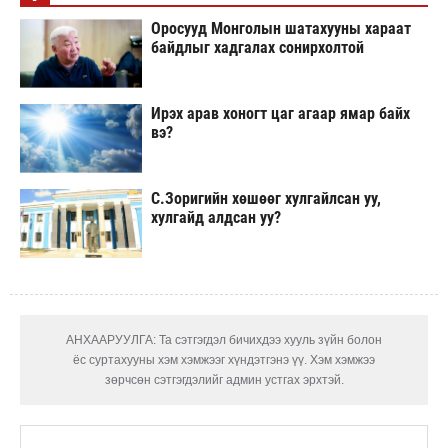
Оросууд Монголын шатахууны хараат
байдлыг хадгалах сонирхолтой
Ирэх арав хоногт цаг агаар ямар байх
вэ?
С.Зоригийн хөшөөг хулгайлсан уу,
хулгайд алдсан уу?
АНХААРУУЛГА: Та сэтгэгдэл бичихдээ хууль зүйн болон
ёс суртахууны хэм хэмжээг хүндэтгэнэ үү. Хэм хэмжээ
зөрчсөн сэтгэгдэлийг админ устгах эрхтэй.