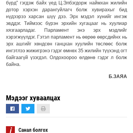
бүрд” гэгдэж байх үед Ц.Элбэгдорж наймхан жилийн
дотор хэрхэн дарангуйлагч болж хувирахыг бид
нүдээрээ харсан шүү дээ. Эрх мэдэл хүнийг ингэж
эвддэг. Тиймээс бүрэн эрхийн хугацааг нь хуулиар
хязгаарладаг. Парламент энэ эрх мэдлийг
хэрэгжүүлдэг. Гэтэл парламент нь өөрөө өөрсдийнх нь
эрх ашгийг хөндсөн ганцхан хуулийн төслөөс болж
ингэтлээ жижигрэнэ гэдэг өмнөх 35 жилийн түүхэнд огт
байгаагүй үзэгдэл. Олдохоороо өлдөнө гэдэг л болж
байна.
Б.ЗАЯА
Мэдээг хуваалцах
i
Санал болгох