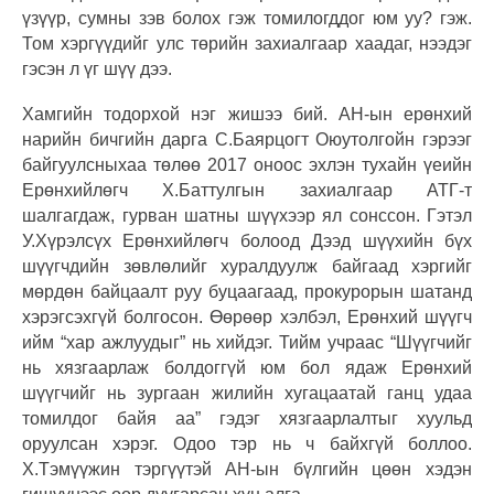
үзүүр, сумны зэв болох гэж томилогддог юм уу? гэж.
Том хэргүүдийг улс төрийн захиалгаар хаадаг, нээдэг
гэсэн л үг шүү дээ.
Хамгийн тодорхой нэг жишээ бий. АН-ын ерөнхий
нарийн бичгийн дарга С.Баярцогт Оюутолгойн гэрээг
байгуулсныхаа төлөө 2017 оноос эхлэн тухайн үеийн
Ерөнхийлөгч Х.Баттулгын захиалгаар АТГ-т
шалгагдаж, гурван шатны шүүхээр ял сонссон. Гэтэл
У.Хүрэлсүх Ерөнхийлөгч болоод Дээд шүүхийн бүх
шүүгчдийн зөвлөлийг хуралдуулж байгаад хэргийг
мөрдөн байцаалт руу буцаагаад, прокурорын шатанд
хэрэгсэхгүй болгосон. Өөрөөр хэлбэл, Ерөнхий шүүгч
ийм “хар ажлуудыг” нь хийдэг. Тийм учраас “Шүүгчийг
нь хязгаарлаж болдоггүй юм бол ядаж Ерөнхий
шүүгчийг нь зургаан жилийн хугацаатай ганц удаа
томилдог байя аа” гэдэг хязгаарлалтыг хуульд
оруулсан хэрэг. Одоо тэр нь ч байхгүй боллоо.
Х.Тэмүүжин тэргүүтэй АН-ын бүлгийн цөөн хэдэн