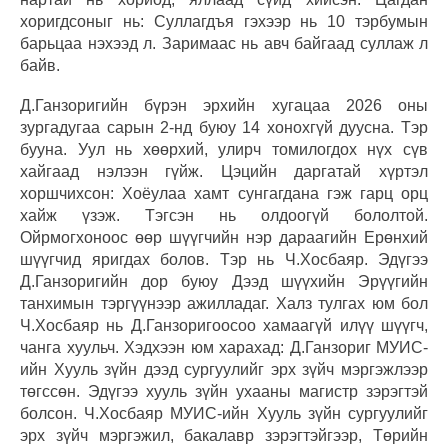
хоригдсоныг нь: Суллагдъя гэхээр нь 10 тэрбумын
барьцаа нэхээд л. Заримаас нь авч байгаад суллаж л
байв.
Д.Ганзоригийн бүрэн эрхийн хугацаа 2026 оны
зургадугаа сарын 2-нд буюу 14 хонохгүй дуусна. Тэр
бууна. Уул нь хөөрхий, улирч томилогдох нүх сүв
хайгаад нэлээн гүйж. Цэцийн даргатай хүртэл
хоршчихсон: Хоёулаа хамт сунгагдана гэж гарц орц
хайж үзэж. Тэгсэн нь олдоогүй бололтой.
Ойрмогхоноос өөр шүүгчийн нэр дараагийн Ерөнхий
шүүгчид яригдах болов. Тэр нь Ч.Хосбаяр. Эдүгээ
Д.Ганзоригийн дор буюу Дээд шүүхийн Эрүүгийн
танхимын тэргүүнээр ажилладаг. Халз тулгах юм бол
Ч.Хосбаяр нь Д.Ганзоригоосоо хамаагүй илүү шүүгч,
чанга хуульч. Хэдхээн юм харахад: Д.Ганзориг МУИС-
ийн Хууль зүйн дээд сургуулийг эрх зүйч мэргэжлээр
төгссөн. Эдүгээ хууль зүйн ухааны магистр зэрэгтэй
болсон. Ч.Хосбаяр МУИС-ийн Хууль зүйн сургуулийг
эрх зүйч мэргэжил, бакалавр зэрэгтэйгээр, Төрийн