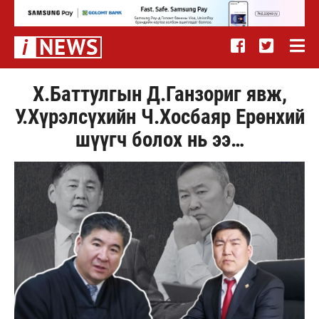
Х.Баттулгын Д.Ганзориг явж,
У.Хүрэлсүхийн Ч.Хосбаяр Ерөнхий
шүүгч болох нь ээ…