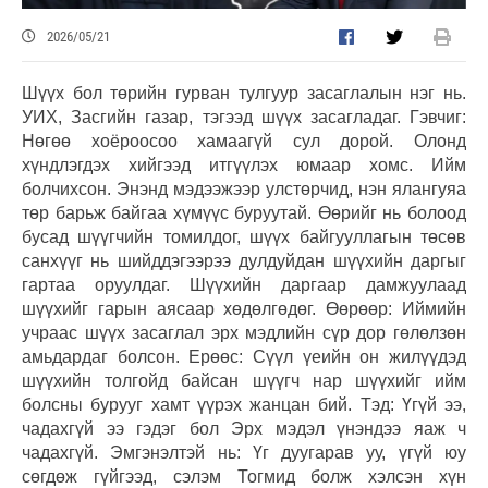
2026/05/21
Шүүх бол төрийн гурван тулгуур засаглалын нэг нь.
УИХ, Засгийн газар, тэгээд шүүх засагладаг. Гэвчиг:
Нөгөө хоёроосоо хамаагүй сул дорой. Олонд
хүндлэгдэх хийгээд итгүүлэх юмаар хомс. Ийм
болчихсон. Энэнд мэдээжээр улстөрчид, нэн ялангуяа
төр барьж байгаа хүмүүс буруутай. Өөрийг нь болоод
бусад шүүгчийн томилдог, шүүх байгууллагын төсөв
санхүүг нь шийддэгээрээ дулдуйдан шүүхийн даргыг
гартаа оруулдаг. Шүүхийн даргаар дамжуулаад
шүүхийг гарын аясаар хөдөлгөдөг. Өөрөөр: Иймийн
учраас шүүх засаглал эрх мэдлийн сүр дор гөлөлзөн
амьдардаг болсон. Ерөөс: Сүүл үеийн он жилүүдэд
шүүхийн толгойд байсан шүүгч нар шүүхийг ийм
болсны бурууг хамт үүрэх жанцан бий. Тэд: Үгүй ээ,
чадахгүй ээ гэдэг бол Эрх мэдэл үнэндээ яаж ч
чадахгүй. Эмгэнэлтэй нь: Үг дуугарав уу, үгүй юу
сөгдөж гүйгээд, сэлэм Тогмид болж хэлсэн хүн