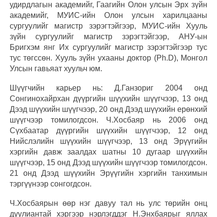
удирдлагын академийг, Гаагийн Олон улсын Эрх зүйн
академийг, МУИС-ийн Олон улсын харилцааны
сургуулийг магистр зэрэгтэйгээр, МУИС-ийн Хууль
зүйн сургуулийг магистр зэрэгтэйгээр, АНУ-ын
Бригхэм янг Их сургуулийг магистр зэрэгтэйгээр тус
тус төгссөн. Хууль зүйн ухааны доктор (Ph.D), Монгол
Улсын гавьяат хуульч юм.
Шүүгчийн карьер нь: Д.Ганзориг 2004 онд
Сонгинохайрхан дүүргийн шүүхийн шүүгчээр, 13 онд
Дээд шүүхийн шүүгчээр, 20 онд Дээд шүүхийн ерөнхий
шүүгчээр томилогдсон. Ч.Хосбаяр нь 2006 онд
Сүхбаатар дүүргийн шүүхийн шүүгчээр, 12 онд
Нийслэлийн шүүхийн шүүгчээр, 13 онд Эрүүгийн
хэргийн давж заалдах шатны 10 дугаар шүүхийн
шүүгчээр, 15 онд Дээд шүүхийн шүүгчээр томилогдсон.
21 онд Дээд шүүхийн Эрүүгийн хэргийн танхимын
тэргүүнээр сонгогдсон.
Ч.Хосбаярын өөр нэг давуу тал нь улс төрийн онц
дуулиантай хэргээр нэрлэгддэг Н.Энхбаярыг яллах