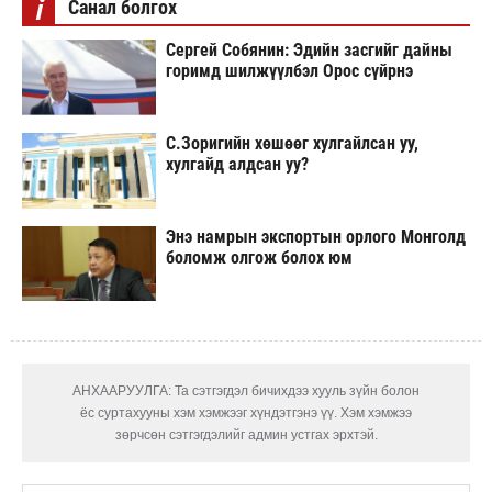
i
Санал болгох
Сергей Собянин: Эдийн засгийг дайны
горимд шилжүүлбэл Орос сүйрнэ
С.Зоригийн хөшөөг хулгайлсан уу,
хулгайд алдсан уу?
Энэ намрын экспортын орлого Монголд
боломж олгож болох юм
АНХААРУУЛГА: Та сэтгэгдэл бичихдээ хууль зүйн болон
ёс суртахууны хэм хэмжээг хүндэтгэнэ үү. Хэм хэмжээ
зөрчсөн сэтгэгдэлийг админ устгах эрхтэй.