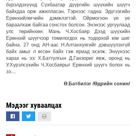
бүрэлдэхүүнд Сүхбаатар дүүргийн шүүхийн шүүгч
байхдаа орж ажилласан. Тэрнээс гадна: Эдүгээгийн
Ерөнхийлөгчийн дэмжлэгтэй. Ойрмогхон үе үе
бараалхаж байгаа сонстох болсон. Энэнээс ургуулаад
улс төрийнхөн: Мань Ч.Хосбаяр Дээд шүүхийн
Ерөнхий шүүгчээр томилогдох нь тодорхой юм шиг
байна. 27 онд АН-аас Н.Алтанхуягийг дэвшүүлэхгүй
байх амыг л өгсөн байх гэж яриад эхэлж. Энүүнээс
харах нь ээ: Х.Баттулгын Д.Ганзориг явж, оронд нь
У.Хүрэлсүхийн Ч.Хосбаярыг Ерөнхий шүүгч болох нь
ээ…
Ө.Батбилэг /Өдрийн сонин/
Мэдээг хуваалцах