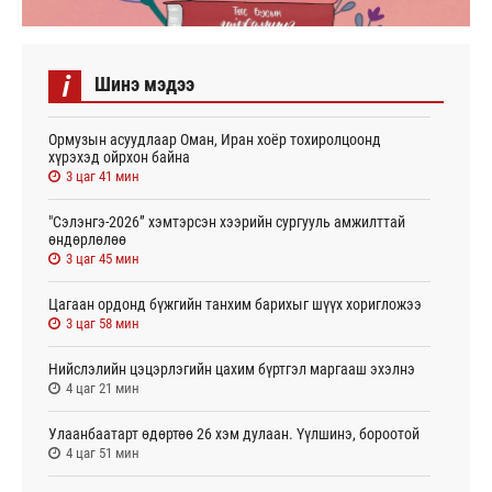
i
Шинэ мэдээ
Ормузын асуудлаар Оман, Иран хоёр тохиролцоонд
хүрэхэд ойрхон байна
3 цаг 41 мин
"Сэлэнгэ-2026” хэмтэрсэн хээрийн сургууль амжилттай
өндөрлөлөө
3 цаг 45 мин
Цагаан ордонд бүжгийн танхим барихыг шүүх хоригложээ
3 цаг 58 мин
Нийслэлийн цэцэрлэгийн цахим бүртгэл маргааш эхэлнэ
4 цаг 21 мин
Улаанбаатарт өдөртөө 26 хэм дулаан. Үүлшинэ, бороотой
4 цаг 51 мин