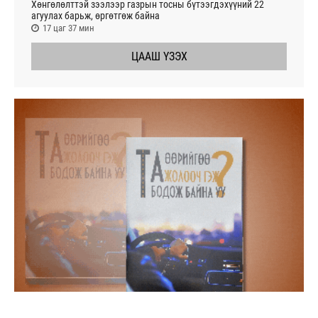
Хөнгөлөлттэй зээлээр газрын тосны бүтээгдэхүүний 22
агуулах барьж, өргөтгөж байна
17 цаг 37 мин
ЦААШ ҮЗЭХ