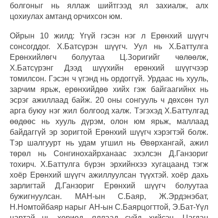
болгоныг нь яллаж шийтгээд ял захиалж, алх
цохиулах амтанд орчихсон юм.
Ойрын 10 жилд: Үгүй гэсэн нэг л Ерөнхий шүүгч
сонсогддог. Х.Батсүрэн шүүгч. Уул нь Х.Баттулга
Ерөнхийлөгч болуутаа Ц.Зоригийг чөлөөлж,
Х.Батсүрэнг Дээд шүүхийн ерөнхий шүүгчээр
томилсон. Гэсэн ч үгэнд нь ордоггүй. Урдаас нь хууль,
зарчим ярьж, ерөнхийдөө хийх гэж байгаагийнх нь
эсрэг ажиллаад байж. 20 оны сонгууль ч дөхсөн тул
арга буюу нэг жил болгоод халж. Тэгэхэд Х.Баттулгад
өөдөөс нь хууль дүрэм, олон юм ярьж, маллаад
байдаггүй эр зоригтой Ерөнхий шүүгч хэрэгтэй болж.
Тэр шалгуурт нь удам угшил нь Өвөрхангай, ажил
төрөл нь Сонгинохайрханаас эхэлсэн Д.Ганзориг
тохирч. Х.Баттулга бүрэн эрхийнхээ хугацаанд тэгж
хоёр Ерөнхий шүүгч ажиллуулсан түүхтэй. хоёр дахь
зарлигтай Д.Ганзориг Ерөнхий шүүгч болуутаа
бужигнуулсан. МАН-ын С.Баяр, Ж.Эрдэнэбат,
Н.Номтойбаяр нарыг АН-ын С.Баярцогттой, Э.Бат-Үүл
нартай нь хориод, яллаад сүйд хийсэн. Цагдан