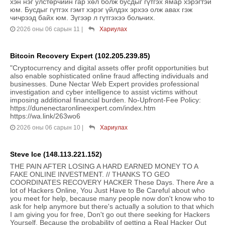
хэн нэг улстөрчийн гар хөл болж бусдыг гүтгэх ямар хэрэгтэй
юм. Бусдыг гүтгэх гэмт хэрэг үйлдэх эрхээ олж авах гэж
чичрээд байх юм. Зүгээр л гүтгэхээ больчих.
2026 оны 06 сарын 11
|
Хариулах
Bitcoin Recovery Expert (102.205.239.85)
"Cryptocurrency and digital assets offer profit opportunities but
also enable sophisticated online fraud affecting individuals and
businesses. Dune Nectar Web Expert provides professional
investigation and cyber intelligence to assist victims without
imposing additional financial burden. No-Upfront-Fee Policy:
https://dunenectaronlineexpert.com/index.htm
https://wa.link/263wo6
2026 оны 06 сарын 10
|
Хариулах
Steve Ice (148.113.221.152)
THE PAIN AFTER LOSING A HARD EARNED MONEY TO A
FAKE ONLINE INVESTMENT. // THANKS TO GEO
COORDINATES RECOVERY HACKER These Days. There Are a
lot of Hackers Online, You Just Have to Be Careful about who
you meet for help, because many people now don't know who to
ask for help anymore but there's actually a solution to that which
I am giving you for free, Don't go out there seeking for Hackers
Yourself, Because the probability of getting a Real Hacker Out