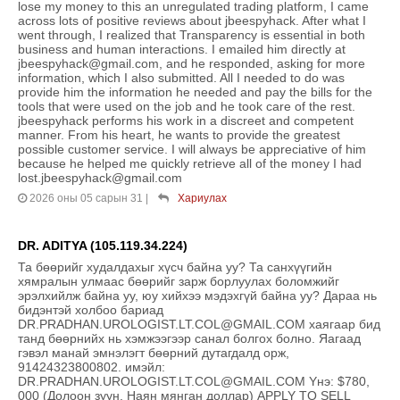
lose my money to this an unregulated trading platform, I came
across lots of positive reviews about jbeespyhack. After what I
went through, I realized that Transparency is essential in both
business and human interactions. I emailed him directly at
jbeespyhack@gmail.com, and he responded, asking for more
information, which I also submitted. All I needed to do was
provide him the information he needed and pay the bills for the
tools that were used on the job and he took care of the rest.
jbeespyhack performs his work in a discreet and competent
manner. From his heart, he wants to provide the greatest
possible customer service. I will always be appreciative of him
because he helped me quickly retrieve all of the money I had
lost.jbeespyhack@gmail.com
2026 оны 05 сарын 31
|
Хариулах
DR. ADITYA (105.119.34.224)
Та бөөрийг худалдахыг хүсч байна уу? Та санхүүгийн
хямралын улмаас бөөрийг зарж борлуулах боломжийг
эрэлхийлж байна уу, юу хийхээ мэдэхгүй байна уу? Дараа нь
бидэнтэй холбоо бариад
DR.PRADHAN.UROLOGIST.LT.COL@GMAIL.COM хаягаар бид
танд бөөрнийх нь хэмжээгээр санал болгох болно. Яагаад
гэвэл манай эмнэлэгт бөөрний дутагдалд орж,
91424323800802. имэйл:
DR.PRADHAN.UROLOGIST.LT.COL@GMAIL.COM Yнэ: $780,
000 (Долоон зуун, Наян мянган доллар) APPLY TO SELL