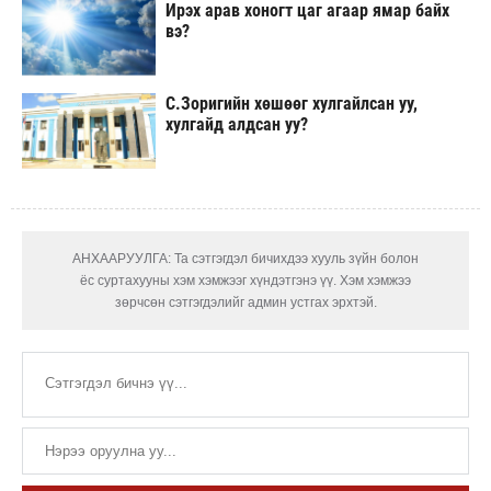
Ирэх арав хоногт цаг агаар ямар байх
вэ?
С.Зоригийн хөшөөг хулгайлсан уу,
хулгайд алдсан уу?
АНХААРУУЛГА: Та сэтгэгдэл бичихдээ хууль зүйн болон
ёс суртахууны хэм хэмжээг хүндэтгэнэ үү. Хэм хэмжээ
зөрчсөн сэтгэгдэлийг админ устгах эрхтэй.