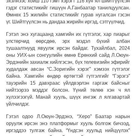
эхэлнээс хойш 110 гэмт хэрэгт 116 хүн ял шийтгүүлсэн
гэдэг статистикийг гишүүн А.Ганбаатар танилцуулсан.
Өмнөх 15 жилийн статистикийг гурав нугалсан гэсэн
үг. Шийтгүүлсэн нь дандаа жирийн иргэд, сэтгүүлчид.
Гэтэл энэ хугацаанд хамгийн их гүтгэлэг, хар пиарыг
улстөрчид өөрсдөө, эрх мэдэл бүхий албан
тушаалтнууд явуулж ирсэн байдаг. Тухайлбал, 2024
оны УИХ-ын сонгуулийн өмнө Ерөнхий сайд Л.Оюун-
Эрдэнийн захиалж хийлгэсэн, бүх телевизийн эфирийг
худалдаж авсан “С.Зоригийн хэрэг” хэмээх гүтгэлэг
байна. Хамгийн өндөр өртөгтэй гүтгэлгийг “Гэрэгэ”
тауэрийн 15 давхраас үйлдвэрлэн гаргаж байсныг
нийтээрээ мэддэг болсон. Үүний төлөө хэн ч ял
хүлээгээгүй. Манай хууль, шүүх ингэж л ялгавартай
үйлчилдэг.
Гэтэл одоо Л.Оюун-Эрдэнэ, “Херо” Баатар нарын
оруулж ирсэн энэ платформыг хууль болгож бичээд,
иргэддээ тулгаж байна. “Үндсэн хуульд нийцүүлэх”