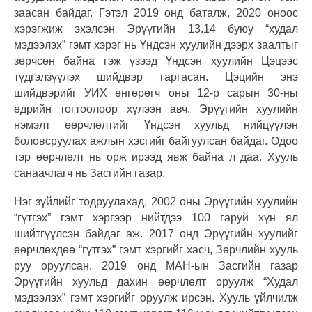
заасан байдаг. Гэтэл 2019 онд баталж, 2020 оноос
хэрэгжиж эхэлсэн Эрүүгийн 13.14 буюу “худал
мэдээлэх” гэмт хэрэг нь Үндсэн хуулийн дээрх заалтыг
зөрчсөн байна гэж үзээд Үндсэн хуулийн Цэцээс
түдгэлзүүлэх шийдвэр гаргасан. Цэцийн энэ
шийдвэрийг УИХ өнгөрөгч оны 12-р сарын 30-ны
өдрийн тогтоолоор хүлээн авч, Эрүүгийн хуулийн
нэмэлт өөрчлөлтийг Үндсэн хуульд нийцүүлэн
боловсруулах ажлын хэсгийг байгуулсан байдаг. Одоо
тэр өөрчлөлт нь орж ирээд явж байна л даа. Хууль
санаачлагч нь Засгийн газар.
Нэг зүйлийг тодруулахад, 2002 оны Эрүүгийн хуулийн
“гүтгэх” гэмт хэргээр нийтдээ 100 гаруй хүн ял
шийтгүүлсэн байдаг аж. 2017 онд Эрүүгийн хуулийг
өөрчлөхдөө “гүтгэх” гэмт хэргийг хасч, Зөрчлийн хууль
руу оруулсан. 2019 онд МАН-ын Засгийн газар
Эрүүгийн хуульд дахин өөрчлөлт оруулж “Худал
мэдээлэх” гэмт хэргийг оруулж ирсэн. Хууль үйлчилж