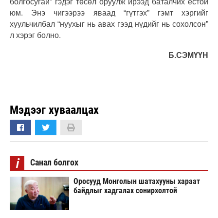
болгосугай” гэдэг төсөл оруулж ирээд баталчих ёстой
юм. Энэ чигээрээ яваад “гүтгэх” гэмт хэргийг
хуульчилбал “нуухыг нь авах гээд нүдийг нь сохолсон”
л хэрэг болно.
Б.СЭМҮҮН
Мэдээг хуваалцах
i
Санал болгох
Оросууд Монголын шатахууны хараат
байдлыг хадгалах сонирхолтой