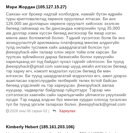
Мэри Жордан (105.127.15.27)
Саяхан нэг брокер надтай холбогдож, намайг бүтэн өдрийн
турш криптовалютад хөрөнгө оруулахыг ятгасан. Би анх
126,000 ам.долларын хөрөнгө оруулалт хийснээс эхэлсэн
бөгөөд гайхмаар нь би дансандаа нэвтрэхийн тулд 35,000
ам.доллар нэмж хүссэн бөгөөд ингэснээр би ямар нэгэн
мөнгө авах боломжтой болно. Тэдний хүсэлтээс болж би энэ
зохицуулалтгүй арилжааны платформд мөнгөө алдахгүйн
тулд онлайн тусламж хайх шаардлагатай болсон тул
jbeespyhack-ийн талаар олон эерэг тойм олж харсан. Би
туулсан зүйлийнхээ дараа бизнесийн болон хүмүүсийн
харилцаанд ил тод байдал чухал гэдгийг ойлгосон. Би түүнд
jbeespyhack@gmail.com хаягаар шууд имэйл илгээсэн бөгөөд
тэр хариу өгч, нэмэлт мэдээлэл хүссэн бөгөөд би мөн
илгээсэн. Би түүнд шаардлагатай мэдээллээ өгч, ажил дээрээ
ашигласан хэрэгслүүдийн төлбөрийг төлөх ёстой байсан
бөгөөд үлдсэнийг нь тэр хариуцсан. jbeespyhack ажлаа
нууцаар, чадварлаг байдлаар гүйцэтгэдэг. Тэрээр чин
сэтгэлээсээ хамгийн сайн харилцагчийн үйлчилгээ үзүүлэхийг
хүсдэг. Тэр надад алдсан бүх мөнгөө хурдан олоход тусалсан
тул би түүнд үргэлж талархах болно. jbeespyhack@gmail.com
2026 оны 06 сарын 02
|
Хариулах
Kimberly Hebert (185.161.203.106)