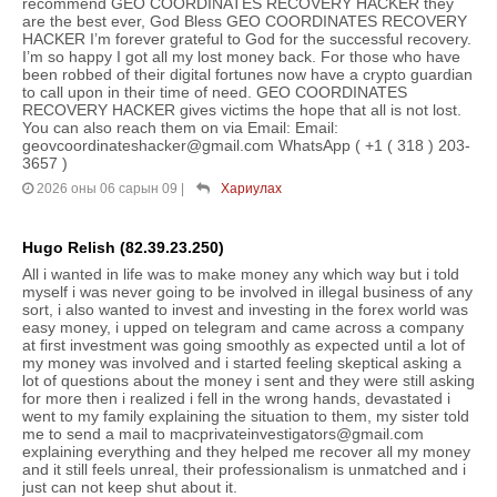
recommend GEO COORDINATES RECOVERY HACKER they
are the best ever, God Bless GEO COORDINATES RECOVERY
HACKER I’m forever grateful to God for the successful recovery.
I’m so happy I got all my lost money back. For those who have
been robbed of their digital fortunes now have a crypto guardian
to call upon in their time of need. GEO COORDINATES
RECOVERY HACKER gives victims the hope that all is not lost.
You can also reach them on via Email: Email:
geovcoordinateshacker@gmail.com WhatsApp ( +1 ( 318 ) 203-
3657 )
2026 оны 06 сарын 09
|
Хариулах
Hugo Relish (82.39.23.250)
All i wanted in life was to make money any which way but i told
myself i was never going to be involved in illegal business of any
sort, i also wanted to invest and investing in the forex world was
easy money, i upped on telegram and came across a company
at first investment was going smoothly as expected until a lot of
my money was involved and i started feeling skeptical asking a
lot of questions about the money i sent and they were still asking
for more then i realized i fell in the wrong hands, devastated i
went to my family explaining the situation to them, my sister told
me to send a mail to macprivateinvestigators@gmail.com
explaining everything and they helped me recover all my money
and it still feels unreal, their professionalism is unmatched and i
just can not keep shut about it.