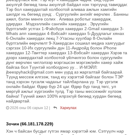
аюулгүй бөгөөд таны аюулгүй байдал нэн тэргүүнд тавигддаг.
Тэр бол хакердахтай холбоотой аливаа ажлын хамгийн
шилдэг нь бөгөөд үүнд: . Сургуулийн ангийг өөрчлөх . Банкны
ажил, бэлэн мөнгө солих . Аливаа роботыг хакердаж,
удирдах . Мэдээллийн сангийн хакердах . Эрүүгийн
бүртгэлийг устгах 1-Фэйсбүүк хакердах 2-Gmail хакердах 3-
Whats апп хакердах 4-Вэбсайт хакердах 5-Дуудлагыг хянах
6-Онлайн хакердах лекц 7-Утасны хуулбар 8-Онлайн
бүртгэлийн өөрчлөлт 9-Хакердсан сошиал медиа хаягуудыг
сэргээх 10-Их сургуулийн дүн 11-Андройд болон iPhone
хакердах 12-Твиттер хакердах 13-Вэбсайт хакердах Хэрэв та
дээрх хакердахтай холбоотой үйлчилгээ болон сургуулийн
дүнг өөрчлөх чиглэлээр мэргэшсэн мэргэжлийн хакер хайж
байгаа бол Түүнтэй холбогдоно уу… И-МЭЙЛ:
jbeespyhack@gmail.com мөн үүрд аз жаргалтай байгаарай.
Түүнд мессеж илгээж, танд юу хэрэгтэй байгааг болон ТЭР
танд хэрхэн тусалж чадахыг тайлбарлана уу. Тэр үргэлж
онлайн байдаг. Өдөр бүр 24 цаг. Өдөр бүр танд төгс, ул
мөргүй ажлыг хүргэхийн тулд. Тэр таны мессежийг хүлээж
байна! Түүний ажил 100% илрэхгүй бөгөөд хурдан бөгөөд
найдвартай.
2026 оны 06 сарын 12
|
Хариулах
Зочин (66.181.178.229)
Хэн ч байсан бусдыг гүтгэх ямар хэрэгтэй юм. Сэтгүүлч нар