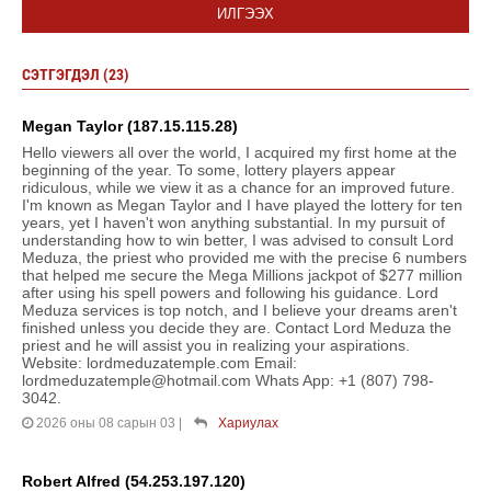
ИЛГЭЭХ
СЭТГЭГДЭЛ (23)
Megan Taylor (187.15.115.28)
Hello viewers all over the world, I acquired my first home at the
beginning of the year. To some, lottery players appear
ridiculous, while we view it as a chance for an improved future.
I'm known as Megan Taylor and I have played the lottery for ten
years, yet I haven't won anything substantial. In my pursuit of
understanding how to win better, I was advised to consult Lord
Meduza, the priest who provided me with the precise 6 numbers
that helped me secure the Mega Millions jackpot of $277 million
after using his spell powers and following his guidance. Lord
Meduza services is top notch, and I believe your dreams aren't
finished unless you decide they are. Contact Lord Meduza the
priest and he will assist you in realizing your aspirations.
Website: lordmeduzatemple.com Email:
lordmeduzatemple@hotmail.com Whats App: +1 (807) 798-
3042.
2026 оны 08 сарын 03
|
Хариулах
Robert Alfred (54.253.197.120)