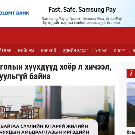
ЙТЛЭЛ
НИЙГЭМ
ДЭЛХИЙ
ЭДИЙН ЗАСАГ
УРЛАГ
СПОРТ
Э
голын хүүхдүүд хоёр л хичээл,
i
уульгүй байна
Хөв