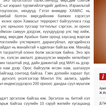
. Энэ бүлэглэлээ палестинчүүд өөрсдөө сонгож
19
С-ыг израил түрэмгийлэгчдийг дийлнэ, Израильтай
гоцгоосон, нөхдүүд. Гэтэл өнөөдөр ХАМАС нь
Хөвс
амбай болгон өөрсдийнхөө баяжих хэрэгсэл
тахи
20
н ихэнх орон Хамасыг террорист байгууллага гээд
улс орныхоо тусгаар тогтнолыг сэргээх, эх орноо
Нейм
ймээн самуун дэгдээж, хүүхдүүдээр улс төр хийж,
сард
өөд, өөрсдөө Арабын баян оронд хаусанд жаргаж
20
эглэлийн улстөржилт, дарангуйлал, иргэдийнхээ
байдал нь манайхтай ч адилхан байгаа юм. Манайд
Олим
хүнд
л тасралтгүй олонх болж засаглаж байна. Энэ эрх
20
гэн, хэлсэн амлалт, дэвшүүлсэн мөрийн хөтөлбөрт
чин тахалтай үед, дайн дажинтай үед МАН нь дээр.
Б.На
э нам дээр. Орос байгуулж өгсөн нам, шатахуун
мага
байгаад сонгоод байгаа. Гэвч дэлхийн хараат бус
иргэ
i
20
 дүгнэлт, үнэлгээгээр Монгол Улс авлига, эдийн
ухал индексүүдээрээ 200 орноос дандаа сүүл мушгиж
Финл
Арил
хамт
Ж.И
21
дэгт эргэлзэж байгаа юм. Эргэлзэх нь битгий хэл
Д.Га
арьж байгаа сүүлийн 10 гаруй жилийн хугацаанд
ХӨСҮ