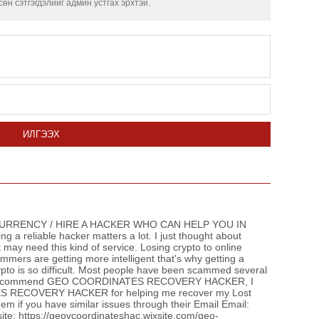
өн сэтгэгдэлийг админ устгах эрхтэй.
ИЛГЭЭХ
RENCY / HIRE A HACKER WHO CAN HELP YOU IN
liable hacker matters a lot. I just thought about
t may need this kind of service. Losing crypto to online
mers are getting more intelligent that's why getting a
rypto is so difficult. Most people have been scammed several
s. I recommend GEO COORDINATES RECOVERY HACKER, I
 RECOVERY HACKER for helping me recover my Lost
em if you have similar issues through their Email Email:
e; https://geovcoordinateshac.wixsite.com/geo-