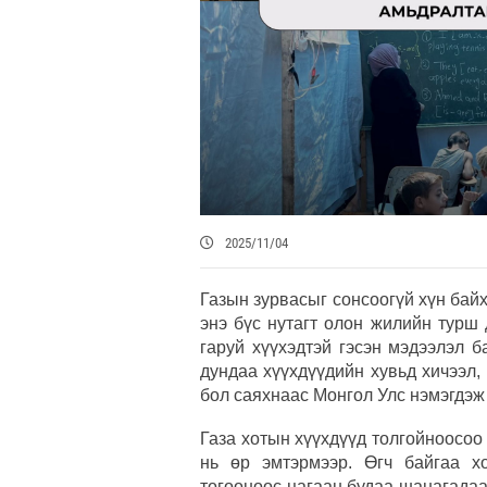
2025/11/04
Газын зурвасыг сонсоогүй хүн ба
энэ бүс нутагт олон жилийн турш 
гаруй хүүхэдтэй гэсэн мэдээлэл б
дундаа хүүхдүүдийн хувьд хичээл,
бол саяхнаас Монгол Улс нэмэгдэж 
Газа хотын хүүхдүүд толгойноосоо
нь өр эмтэрмээр. Өгч байгаа х
тогооноос цагаан будаа шанагадаа