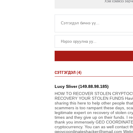
Хэм хэмжээ зөрчс
СЭТГЭГДЭЛ (4)
Lucy Sliver (149.88.98.185)
HOW TO RECOVER STOLEN CRYPTOCUR
RECOVERY YOUR STOLEN FUNDS Having a re
sharing this here to help other people tha
scammers is too rampant these days, scam
legitimate expert on recovery of stolen c
times and they give up on their fund
thank you immensely GEO COORDINATES
cryptocurrency. You can as well contact th
geovcoordinateshacker@gmail.com Websit