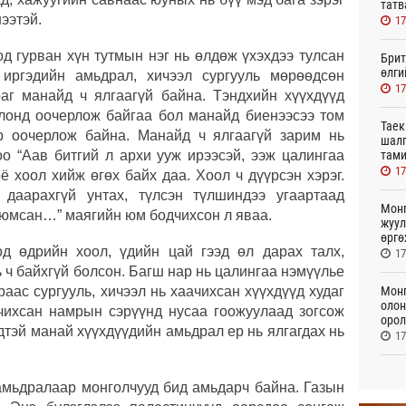
татв
ээтэй.
17
од гурван хүн тутмын нэг нь өлдөж үхэхдээ тулсан
Брит
өлги
 иргэдийн амьдрал, хичээл сургууль мөрөөдсөн
17
аг манайд ч ялгаагүй байна. Тэндхийн хүүхдүүд
лонд оочерлож байгаа бол манайд биенээсээ том
Таек
эр оочерлож байна. Манайд ч ялгаагүй зарим нь
шалг
тами
оо “Аав битгий л архи ууж ирээсэй, ээж цалингаа
17
ё хоол хийж өгөх байх даа. Хоол ч дүүрсэн хэрэг.
 даарахгүй унтах, түлсэн түлшиндээ угаартаад
Монг
х юмсан…” маягийн юм бодчихсон л яваа.
жуул
өргө
од өдрийн хоол, үдийн цай гээд өл дарах талх,
17
ь ч байхгүй болсон. Багш нар нь цалингаа нэмүүлье
Монг
аас сургууль, хичээл нь хаачихсан хүүхдүүд худаг
олон
чихсан намрын сэрүүнд нусаа гоожуулаад зогсож
орол
дтэй манай хүүхдүүдийн амьдрал ер нь ялгагдах нь
17
“Аял
 амьдралаар монголчууд бид амьдарч байна. Газын
хуви
төлб