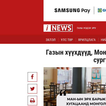
ЭХЛЭЛ
УЛС ТӨР
ЯРИЛЦЛАГА
НИ
Газын хүүхдүүд, Мон
сург