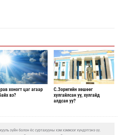
Б.Пү
зуух
МАА-
чадв
СОР1
угср
рав хоногт цаг агаар
С.Зоригийн хөшөөг
байх вэ?
хулгайлсан уу, хулгайд
алдсан уу?
ууль зүйн болон ёс суртахууны хэм хэмжээг хүндэтгэнэ үү.