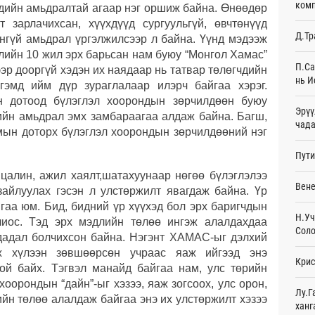
комп
дийн амьдралтай агаар нэг оршиж байна. Өнөөдөр
хэвт
21
 зарлачихсан, хүүхдүүд сургуульгүй, өвчтөнүүд
Д.Тр
унгүй амьдрал үргэлжилсээр л байна. Үүнд мэдээж
БНХА
үлийн 10 жил эрх барьсан нам буюу “Монгол Хамас”
НИТХ
П.Са
ээр дооргүй хэдэн их наядаар нь татвар төлөгчдийн
21
нь И
гэмд ийм дүр зураглалаар илэрч байгаа хэрэг.
н дотоод бүлэглэл хоорондын зөрчилдөөн буюу
Spac
Эрүү
ажи
ийн амьдрал эмх замбараагаа алдаж байна. Багш,
чада
21
мын доторх бүлэглэл хоорондын зөрчилдөөний нэг
Пути
Н.Уч
ойн 
 цалин, ажил хаялт,шатахуунаар нөгөө бүлэглэлээ
22
Вене
айлуулах гэсэн л улстөржилт явагдаж байна. Үр
йгаа юм. Бид, бидний үр хүүхэд бол эрх баригчдын
Өнгө
Н.Уч
худа
лиос. Тэд эрх мэдлийн төлөө ингэж алалдахдаа
Соло
22
дадал болчихсон байна. Нэгэнт ХАМАС-ыг дэлхий
эж хүлээн зөвшөөрсөн учраас яаж ийгээд энэ
Крис
“Шин
ой байх. Тэгвэл манайд байгаа нам, улс төрийн
хөдө
оорондын “дайн”-ыг хэзээ, яаж зогсоох, улс орон,
нэм
Лу.Г
22
ийн төлөө алалдаж байгаа энэ их улстөржилт хэзээ
ханг