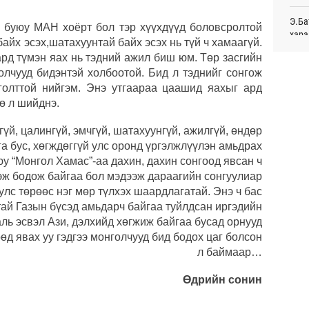
Улаа
Э.Ба
цахи
 буюу МАН хоёрт бол тэр хүүхдүүд боловсролтой
хара
23
байх эсэх,шатахуунтай байх эсэх нь түй ч хамаагүй.
ард түмэн яах нь тэдний ажил биш юм. Төр засгийн
Н.Ад
Хуви
олчууд бидэнтэй холбоотой. Бид л тэднийг сонгож
нэмэ
төхө
Ур
голттой нийгэм. Энэ утгаараа цаашид яахыг ард
ө л шийднэ.
Дуул
Даян
бүсг
Д.Ан
гүй, цалингүй, эмчгүй, шатахуунгүй, ажилгүй, өндөр
нүүд
а бус, хөгждөггүй улс оронд үргэлжлүүлэн амьдрах
Ур
Сауд
у “Монгол Хамас”-аа дахин, дахин сонгоод явсан ч
орчи
гэж бодож байгаа бол мэдээж дараагийн сонгуулиар
улс төрөөс нэг мөр түлхэх шаардлагатай. Энэ ч бас
С.Зо
тай Газын бүсэд амьдарч байгаа туйлдсан иргэдийн
алдс
аль эсвэл Ази, дэлхийд хөгжиж байгаа бусад орнууд
өд явах уу гэдгээ монголчууд бид бодох цаг болсон
БНХА
авто
л баймаар…
Өдрийн сонин
С.Ру
Мата