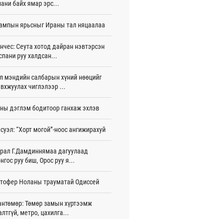
ани байх ямар эрс...
эн эмчлүүлж байна
 цаг 3 мин
ампын ярьсныг Ираны тал няцаалаа
У-ын Ляонин мужийн төлөөлөгчид
-ын үйл ажиллагаатай танилцлаа
нчес: Сеута хотод дайран нэвтэрсэн
 цаг 16 мин
спани руу халдсан...
eX 541 сая ам.долларын алдагдалтай
л мэндийн салбарын хүний нөөцийг
ллажээ
вхжуулах чиглэлээр ...
 цаг 26 мин
ны дэглэм бодитоор ганхаж эхлэв
рал: Бүсийн чуулган, форум, салбарын
арга хэмжээг цуцална
 цаг 8 мин
суэл: “Хорт могой”-ноос ангижирахуй
рсөн сард 1,439.2 кг үнэт металл
рал Г.Дамдиннямаа дагуулаад
лдан авчээ
нгос руу биш, Орос руу я...
 цаг 13 мин
тофер Ноланы трауматай Одиссей
э тойрог зам”-ыг байгуулснаар
лгөөний дундаж хурд 23.3 хувиар
эгдэнэ
антөмөр: Төмөр замын хүртээмж
 цаг 22 мин
алтгүй, метро, цахилга...