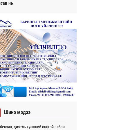
исан нь
Шинэ мэдээ
бензин, дизель түлшний онцгой албан