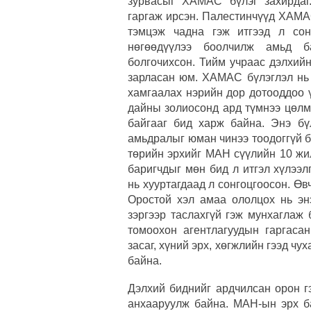
зурвасыг ХАМАС бүлэг захирдаг
гаргаж ирсэн. Палестинчүүд ХАМА
тэмцэж чадна гэж итгээд л сон
нөгөөдүүлээ боолчилж амьд б
болгочихсон. Тийм учраас дэлхий
зарласан юм. ХАМАС бүлэглэл нь 
хамгаалах нэрийн дор дотооддоо ү
дайны золиосонд ард түмнээ цөлм
байгааг бид харж байна. Энэ бүл
амьдралыг юман чинээ тоодоггүй 
төрийн эрхийг МАН сүүлийн 10 жи
баригчдыг мөн бид л итгэл хүлээл
нь хууртагдаад л сонгоцгоосон. Өв
Оростой хэл амаа ололцох нь эн
зэргээр таслахгүй гэж мунхаглаж 
томоохон агентлагуудын гаргасан
засаг, хүний эрх, хөгжлийн гээд ч
байна.
Дэлхий биднийг ардчилсан орон гэ
анхааруулж байна. МАН-ын эрх б