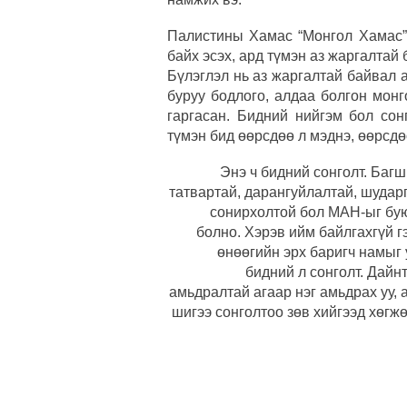
Палистины Хамас “Монгол Хамас”
байх эсэх, ард түмэн аз жаргалтай 
Бүлэглэл нь аз жаргалтай байвал 
буруу бодлого, алдаа болгон монг
гаргасан. Бидний нийгэм бол сон
түмэн бид өөрсдөө л мэднэ, өөрсдө
Энэ ч бидний сонголт. Багш
татвартай, дарангуйлалтай, шударг
сонирхолтой бол МАН-ыг бую
болно. Хэрэв ийм байлгахгүй 
өнөөгийн эрх баригч намыг 
бидний л сонголт. Дайн
амьдралтай агаар нэг амьдрах уу, 
шигээ сонголтоо зөв хийгээд хөгжө