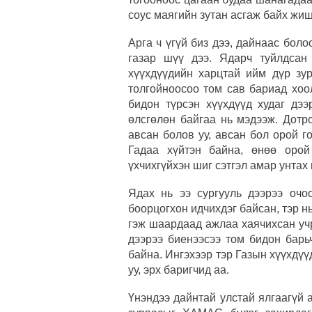
соус маягийн зутан асгаж байх жиш
Арга ч үгүй биз дээ, дайнаас боло
газар шүү дээ. Ядарч туйлдсан
хүүхдүүдийн харцтай ийм дүр зур
толгойноосоо том сав бариад хоо
бидон түрсэн хүүхдүүд худаг дэ
өлсгөлөн байгаа нь мэдээж. Дотр
авсан болов уу, авсан бол орой го
Гадаа хүйтэн байна, өнөө орой
үхчихгүйхэн шиг сэтгэл амар унта
Ядах нь ээ сургууль дээрээ очо
боорцогхон идчихдэг байсан, тэр н
гэж шаардаад ажлаа хаячихсан учр
дээрээ биенээсээ том бидон барь
байна. Ингэхээр тэр Газын хүүхдүү
уу, эрх баригчид аа.
Үнэндээ дайнтай улстай ялгаагүй