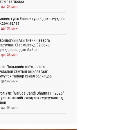
арыг тэглэлээ
 цаг 24 мин
анийн гүнж Евгени гурав дахь хүүхдээ
йдөж авлаа
 цаг 31 мин
вондогийн Ази тивийн аварга
аруулах XI тэмцээнд 32 орны
рчид өрсөлдөж байна
 цаг 36 мин
ол, Польшийн соёл, аялал
члалын хамтын ажиллагааг
жүүлэх талаар санал солилцов
 цаг 42 мин
ол Улс “Garuda Candi Dharma III 2026”
 улсын энхийг сахиулах сургуулилтад
цов
 цаг 54 мин
лын газрын зураг”-ийн хэвлэмэл
лбарыг Голомт банкны салбараас үнэ
өргүй аваарай