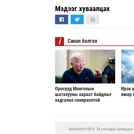
Мэдээг хуваалцах
i
Санал болгох
Оросууд Монголын
Ирэх а
шатахууны хараат байдлыг
ямар 
хадгалах сонирхолтой
АНХААРУУЛГА: Та сэтгэгдэл бичихдээ х