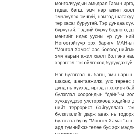
монголчуудын амьдрал Газын иргэ
гадаа багш, эмч нар ажил хаялт
эмчлүүлэх эмчгүй, нэмээд шатаху
төр засаг буруутай. Тэр дундаа сү
буруутай. Тэдний буруу бодлого, д
мөнгийг идэж уусны үр дүн ний
Нөгөөтэйгүүр эрх баригч МАН-ы
“Монгол Хамас”-аас болоод нийгм
эмч нарын ажил хаялт бол энэ на
хэрэгсэл гэж ойлгоход буруудахгүй.
Нэг бүлэглэл нь багш, эмч нарын
шахаж, шантаажилж, улс төрөөс з
дүнд нь хүүхэд, иргэд л хохирч ба
бүлэглэл хоорондын “дайн”-ы зо
хүүхдүүдээр улстөржөөд хэдийнэ 
нийт террорист байгууллага г
бүлэглэлийг дарж авах нь тодорх
бүлэглэл буюу “Монгол Хамас”-ын х
ард түмнийхээ төлөө бус эрх мэдл
намжих вэ.