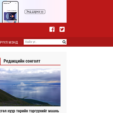
РҮҮЛ МЭНД
Редакцийн сонголт
сгөл нуур төрийн тэргүүнийг маань