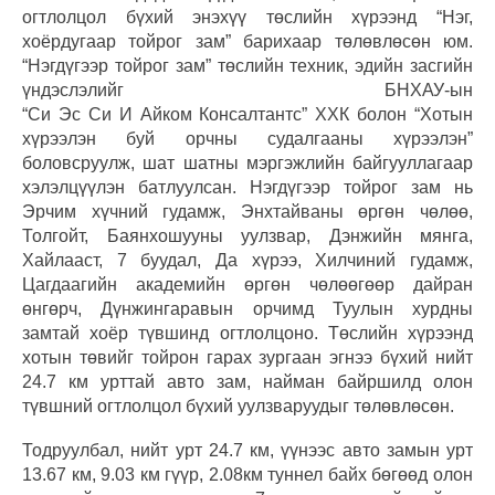
огтлолцол бүхий энэхүү төслийн хүрээнд “Нэг,
хоёрдугаар тойрог зам” барихаар төлөвлөсөн юм.
“Нэгдүгээр тойрог зам” төслийн техник, эдийн засгийн
үндэслэлийг БНХАУ-ын
“Си Эс Си И Айком Консалтантс” ХХК болон “Хотын
хүрээлэн буй орчны судалгааны хүрээлэн”
боловсруулж, шат шатны мэргэжлийн байгууллагаар
хэлэлцүүлэн батлуулсан. Нэгдүгээр тойрог зам нь
Эрчим хүчний гудамж, Энхтайваны өргөн чөлөө,
Толгойт, Баянхошууны уулзвар, Дэнжийн мянга,
Хайлааст, 7 буудал, Да хүрээ, Хилчиний гудамж,
Цагдаагийн академийн өргөн чөлөөгөөр дайран
өнгөрч, Дүнжингаравын орчимд Туулын хурдны
замтай хоёр түвшинд огтлолцоно. Төслийн хүрээнд
хотын төвийг тойрон гарах зургаан эгнээ бүхий нийт
24.7 км урттай авто зам, найман байршилд олон
түвшний огтлолцол бүхий уулзваруудыг төлөвлөсөн.
Тодруулбал, нийт урт 24.7 км, үүнээс авто замын урт
13.67 км, 9.03 км гүүр, 2.08км туннел байх бөгөөд олон