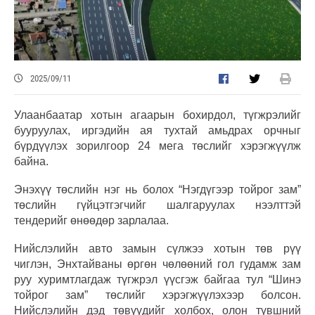
2025/09/11
Улаанбаатар хотын агаарын бохирдол, түгжрэлийг
бууруулах, иргэдийн ая тухтай амьдрах орчныг
бүрдүүлэх зорилгоор 24 мега төслийг хэрэгжүүлж
байна.
Энэхүү төслийн нэг нь болох “Нэгдүгээр тойрог зам”
төслийн гүйцэтгэгчийг шалгаруулах нээлттэй
тендерийг өнөөдөр зарлалаа.
Нийслэлийн авто замын сүлжээ хотын төв рүү
чиглэн, Энхтайваны өргөн чөлөөний гол гудамж зам
руу хуримтлагдаж түгжрэл үүсгэж байгаа тул “Шинэ
тойрог зам” төслийг хэрэгжүүлэхээр болсон.
Нийслэлийн дэд төвүүдийг холбох, олон түвшний