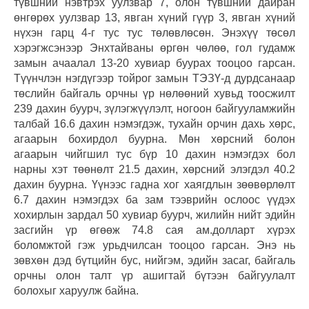
түвшний нэвтрэх уулзвар 7, олон түвшний дайран
өнгөрөх уулзвар 13, явган хүний гүүр 3, явган хүний
нүхэн гарц 4-г тус тус төлөвлөсөн. Энэхүү төсөл
хэрэгжсэнээр Энхтайваны өргөн чөлөө, гол гудамж
замын ачаалал 13-20 хувиар буурах тооцоо гарсан.
Түүнчлэн нэгдүгээр тойрог замын ТЭЗҮ-д дурдсанаар
төслийн байгаль орчны үр нөлөөний хувьд тоосжилт
239 дахин буурч, зүлэгжүүлэлт, ногоон байгууламжийн
талбай 16.6 дахин нэмэгдэж, тухайн орчин дахь хөрс,
агаарын бохирдол буурна. Мөн хөрсний болон
агаарын чийгшил тус бүр 10 дахин нэмэгдэх бол
нарны хэт төөнөлт 21.5 дахин, хөрсний элэгдэл 40.2
дахин буурна. Үүнээс гадна хог хаягдлын зөөвөрлөлт
6.7 дахин нэмэгдэх ба зам тээврийн ослоос үүдэх
хохирлын зардал 50 хувиар буурч, жилийн нийт эдийн
засгийн үр өгөөж 74.8 сая ам.долларт хүрэх
боломжтой гэж урьдчилсан тооцоо гарсан. Энэ нь
зөвхөн дэд бүтцийн бус, нийгэм, эдийн засаг, байгаль
орчны олон талт үр ашигтай бүтээн байгуулалт
болохыг харуулж байна.