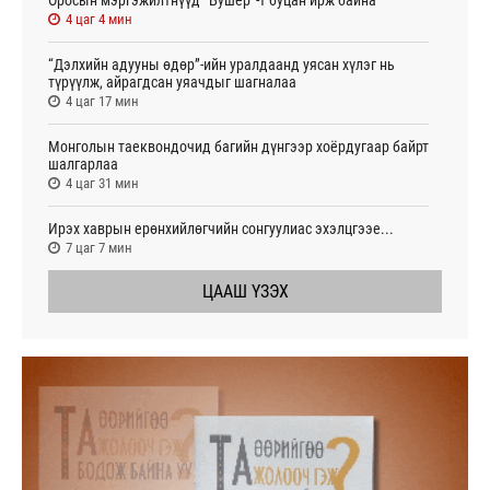
4 цаг 4 мин
“Дэлхийн адууны өдөр”-ийн уралдаанд уясан хүлэг нь
түрүүлж, айрагдсан уяачдыг шагналаа
4 цаг 17 мин
Монголын таеквондочид багийн дүнгээр хоёрдугаар байрт
шалгарлаа
4 цаг 31 мин
Ирэх хаврын ерөнхийлөгчийн сонгуулиас эхэлцгээе...
7 цаг 7 мин
ЦААШ ҮЗЭХ