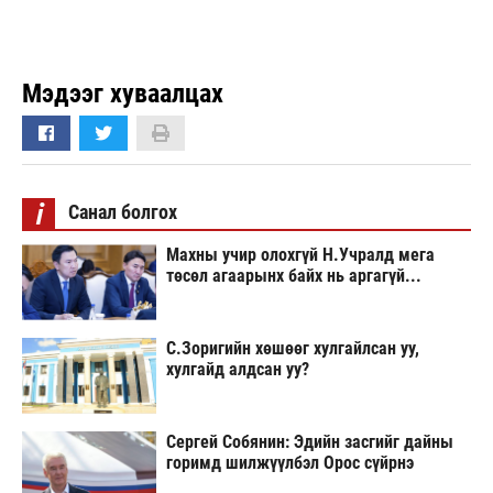
Мэдээг хуваалцах
i
Санал болгох
Махны учир олохгүй Н.Учралд мега
төсөл агаарынх байх нь аргагүй...
С.Зоригийн хөшөөг хулгайлсан уу,
хулгайд алдсан уу?
Сергей Собянин: Эдийн засгийг дайны
горимд шилжүүлбэл Орос сүйрнэ