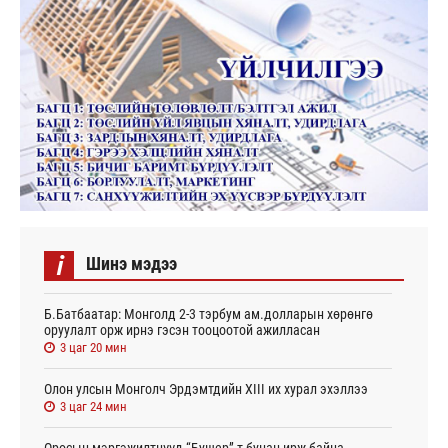
i
Шинэ мэдээ
Б.Батбаатар: Монголд 2-3 тэрбум ам.долларын хөрөнгө
оруулалт орж ирнэ гэсэн тооцоотой ажилласан
3 цаг 20 мин
Олон улсын Монголч Эрдэмтдийн XIII их хурал эхэллээ
3 цаг 24 мин
Оросын мэргэжилтнүүд “Бушер”-т буцан ирж байна