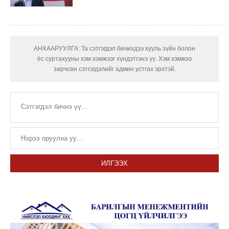
АНХААРУУЛГА: Та сэтгэгдэл бичихдээ хууль зүйн болон
ёс суртахууны хэм хэмжээг хүндэтгэнэ үү. Хэм хэмжээ
зөрчсөн сэтгэгдэлийг админ устгах эрхтэй.
ИЛГЭЭХ