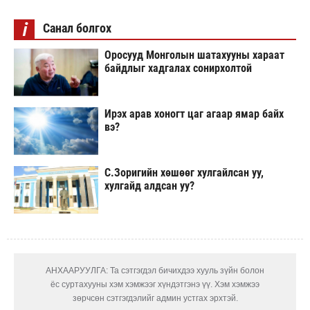
i
Санал болгох
Оросууд Монголын шатахууны хараат
байдлыг хадгалах сонирхолтой
Ирэх арав хоногт цаг агаар ямар байх
вэ?
С.Зоригийн хөшөөг хулгайлсан уу,
хулгайд алдсан уу?
АНХААРУУЛГА: Та сэтгэгдэл бичихдээ хууль зүйн болон
ёс суртахууны хэм хэмжээг хүндэтгэнэ үү. Хэм хэмжээ
зөрчсөн сэтгэгдэлийг админ устгах эрхтэй.