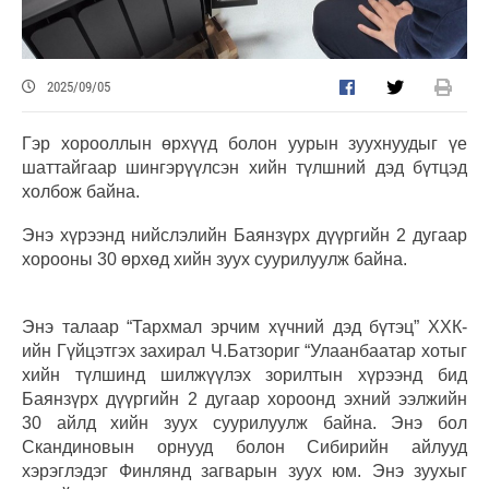
2025/09/05
Гэр хорооллын өрхүүд болон уурын зуухнуудыг үе
шаттайгаар шингэрүүлсэн хийн түлшний дэд бүтцэд
холбож байна.
Энэ хүрээнд нийслэлийн Баянзүрх дүүргийн 2 дугаар
хорооны 30 өрхөд хийн зуух суурилуулж байна.
Энэ талаар “Тархмал эрчим хүчний дэд бүтэц” ХХК-
ийн Гүйцэтгэх захирал Ч.Батзориг “Улаанбаатар хотыг
хийн түлшинд шилжүүлэх зорилтын хүрээнд бид
Баянзүрх дүүргийн 2 дугаар хороонд эхний ээлжийн
30 айлд хийн зуух суурилуулж байна. Энэ бол
Скандиновын орнууд болон Сибирийн айлууд
хэрэглэдэг Финлянд загварын зуух юм. Энэ зуухыг