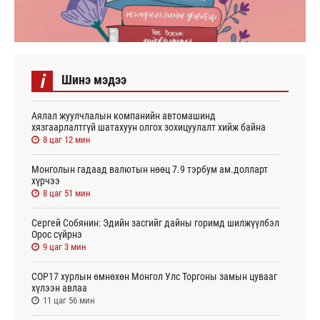
i
Шинэ мэдээ
Аялал жуулчлалын компанийн автомашинд
хязгаарлалтгүй шатахуун олгох зохицуулалт хийж байна
8 цаг 12 мин
Монголын гадаад валютын нөөц 7.9 тэрбум ам.долларт
хүрчээ
8 цаг 51 мин
Сергей Собянин: Эдийн засгийг дайны горимд шилжүүлбэл
Орос сүйрнэ
9 цаг 3 мин
COP17 хурлын өмнөхөн Монгол Улс Торгоны замын цувааг
хүлээн авлаа
11 цаг 56 мин