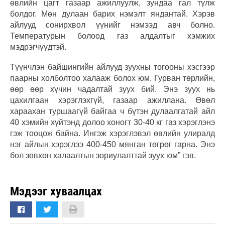
өвлийн цагт газаар ажиллуулж, зундаа гал түлж
болдог. Мөн дулаан барих нэмэлт яндантай. Хэрэв
айлууд сонирхвол үүнийг нэмээд авч болно.
Температурын болоод газ алдалтыг хэмжих
мэдрэгчүүдтэй.
Түүнчлэн байшингийн айлууд зуухны тогооны хэсгээр
паарны холболтоо халааж болох юм. Гурван төрлийн,
өөр өөр хүчин чадалтай зуух бий. Энэ зуух нь
цахилгаан хэрэглэхгүй, газаар ажиллана. Өвөл
хараахан туршаагүй байгаа ч бүтэн дулаалгатай айл
40 хэмийн хүйтэнд долоо хоногт 30-40 кг газ хэрэглэнэ
гэж тооцож байна. Ингэж хэрэглэвэл өвлийн улиралд
нэг айлын хэрэглээ 400-450 мянган төгрөг гарна. Энэ
бол зөвхөн халаалтын зориулалттай зуух юм” гэв.
Мэдээг хуваалцах