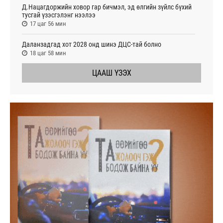
Д.Нацагдоржийн ховор гар бичмэл, эд өлгийн зүйлс бүхий
тусгай үзэсгэлэнг нээлээ
17 цаг 56 мин
Даланзадгад хот 2028 онд шинэ ДЦС-тай болно
18 цаг 58 мин
ЦААШ ҮЗЭХ