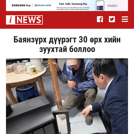
Баянзүрх дүүрэгт 30 өрх хийн
зуухтай боллоо