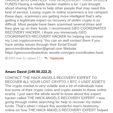
FUNDS Having a reliable hacker matters a lot. I just thought
about sharing this here to help other people that may need this
kind of service. Losing crypto to online scammers is too rampant
these days, scammers are getting more intelligent that's why
getting a legitimate expert on recovery of stolen crypto is so
difficult. Most people have been scammed several times and
they give up on their funds. I recommend GEO COORDINATES
RECOVERY HACKER, I thank you immensely GEO
COORDINATES RECOVERY HACKER for helping me recover
my Lost cryptocurrency. You can as well contact them if you
have similar issues through their Email Email:
geovcoordinateshacker@gmail.com Website;
https://geovcoordinateshac.wixsite.com/geo-coordinates-hack
2025 оны 11 сарын 27
|
Хариулах
Amani David (149.50.222.2)
CONTACT THE HACK ANGELS RECOVERY EXPERT TO
RECOVER ALL YOUR LOST CRYPTO // BTC // USDT ASSETS
The crypto market is very volatile and a lot of individuals have
lost some of their crypto coins and crypto assets to these online
scams. I just want the whole world to know about this expert
hacker called THE HACK ANGELS RECOVERY EXPERT. I was
going through online searching for help to recover my stolen
funds. That's when I meant this wonderful man’s testimony
online on how THE HACK ANGELS RECOVERY EXPERT helped