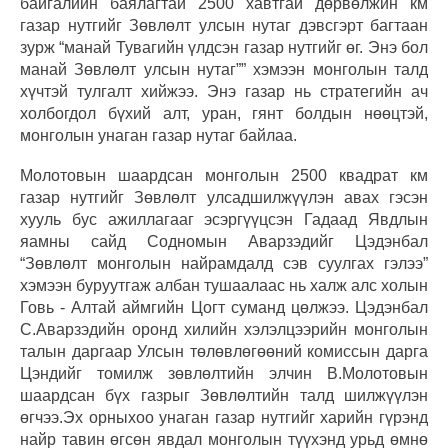
байгалийн баялагтай 2500 хавтгай дөрвөлжин км
газар нутгийг Зөвлөлт улсын нутаг дэвсгэрт багтаан
зурж “манай Тувагийн үлдсэн газар нутгийг өг. Энэ бол
манай Зөвлөлт улсын нутаг”” хэмээн монголын талд
хүчтэй тулгалт хийжээ. Энэ газар нь стратегийн ач
холбогдол бүхий алт, уран, гянт болдын нөөцтэй,
монголын унаган газар нутаг байлаа.
Молотовын шаардсан монголын 2500 квадрат км
газар нутгийг Зөвлөлт улсадшилжүүлэн авах гэсэн
хууль бус ажиллагааг эсэргүүцсэн Гадаад Явдлын
яамны сайд Содномын Аварзэдийг Цэдэнбал
“Зөвлөлт монголын найрамдалд сэв суулгах гэлээ”
хэмээн буруутгаж албан тушаалаас нь халж алс холын
Говь - Алтай аймгийн Цогт суманд цөлжээ. Цэдэнбал
С.Аварзэдийн оронд хилийн хэлэлцээрийн монголын
талын даргаар Улсын төлөвлөгөөний комиссын дарга
Цэндийг томилж зөвлөлтийн элчин В.Молотовын
шаардсан бүх газрыг Зөвлөлтийн талд шилжүүлэн
өгчээ.Эх орныхоо унаган газар нутгийг харийн гүрэнд
найр тавин өгсөн явдал монголын түүхэнд урьд өмнө