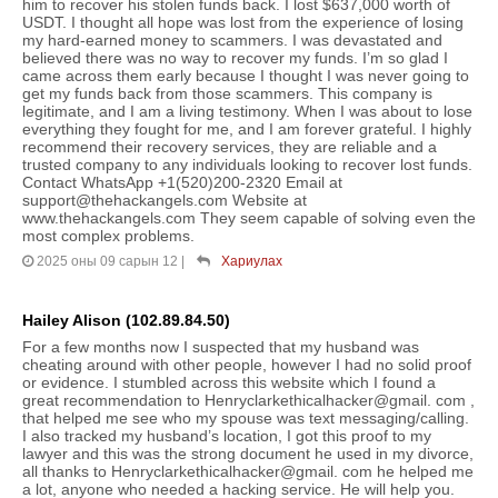
him to recover his stolen funds back. I lost $637,000 worth of
USDT. I thought all hope was lost from the experience of losing
my hard-earned money to scammers. I was devastated and
believed there was no way to recover my funds. I’m so glad I
came across them early because I thought I was never going to
get my funds back from those scammers. This company is
legitimate, and I am a living testimony. When I was about to lose
everything they fought for me, and I am forever grateful. I highly
recommend their recovery services, they are reliable and a
trusted company to any individuals looking to recover lost funds.
Contact WhatsApp +1(520)200-2320 Email at
support@thehackangels.com Website at
www.thehackangels.com They seem capable of solving even the
most complex problems.
2025 оны 09 сарын 12
|
Хариулах
Hailey Alison (102.89.84.50)
For a few months now I suspected that my husband was
cheating around with other people, however I had no solid proof
or evidence. I stumbled across this website which I found a
great recommendation to Henryclarkethicalhacker@gmail. com ,
that helped me see who my spouse was text messaging/calling.
I also tracked my husband’s location, I got this proof to my
lawyer and this was the strong document he used in my divorce,
all thanks to Henryclarkethicalhacker@gmail. com he helped me
a lot, anyone who needed a hacking service. He will help you.