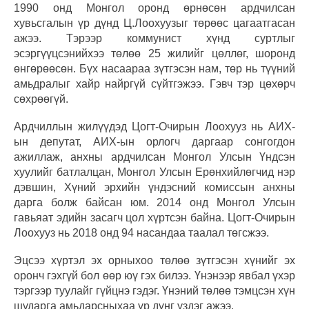
1990 онд Монгол оронд өрнөсөн ардчилсан
хувьсгалын үр дүнд Ц.Лоохуузыг төрөөс цагаатгасан
ажээ. Тэрээр коммунист хүнд суртлыг
эсэргүүцсэнийхээ төлөө 25 жилийг цөллөг, шоронд
өнгөрөөсөн. Бүх насаараа зүтгэсэн нам, төр нь түүний
амьдралыг хайр найргүй сүйтгэжээ. Гэвч тэр цөхөрч
сөхрөөгүй.
Ардчиллын жилүүдэд Цогт-Очирын Лоохууз нь АИХ-
ын депутат, АИХ-ын орлогч даргаар сонгогдон
ажиллаж, анхны ардчилсан Монгол Улсын Үндсэн
хуулийг батлалцан, Монгол Улсын Ерөнхийлөгчид нэр
дэвшин, Хүний эрхийн үндэсний комиссын анхны
дарга болж байсан юм. 2014 онд Монгол Улсын
гавьяат эдийн засагч цол хүртсэн байна. Цогт-Очирын
Лоохууз нь 2018 онд 94 насандаа таалал төгсжээ.
Эцсээ хүртэл эх орныхоо төлөө зүтгэсэн хүнийг эх
оронч гэхгүй бол өөр юү гэх билээ. Үнэнээр явбал үхэр
тэргээр туулайг гүйцнэ гэдэг. Үнэний төлөө тэмцсэн хүн
шударга амьдарсныхаа үр дүнг үздэг ажээ.