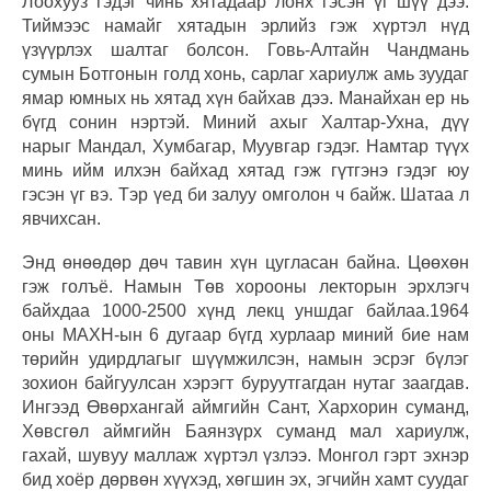
Лоохууз гэдэг чинь хятадаар лонх гэсэн үг шүү дээ.
Тиймээс намайг хятадын эрлийз гэж хүртэл нүд
үзүүрлэх шалтаг болсон. Говь-Алтайн Чандмань
сумын Ботгонын голд хонь, сарлаг хариулж амь зуудаг
ямар юмных нь хятад хүн байхав дээ. Манайхан ер нь
бүгд сонин нэртэй. Миний ахыг Халтар-Ухна, дүү
нарыг Мандал, Хумбагар, Муувгар гэдэг. Намтар түүх
минь ийм илхэн байхад хятад гэж гүтгэнэ гэдэг юу
гэсэн үг вэ. Тэр үед би залуу омголон ч байж. Шатаа л
явчихсан.
Энд өнөөдөр дөч тавин хүн цугласан байна. Цөөхөн
гэж голъё. Намын Төв хорооны лекторын эрхлэгч
байхдаа 1000-2500 хүнд лекц уншдаг байлаа.1964
оны МАХН-ын 6 дугаар бүгд хурлаар миний бие нам
төрийн удирдлагыг шүүмжилсэн, намын эсрэг бүлэг
зохион байгуулсан хэрэгт буруутгагдан нутаг заагдав.
Ингээд Өвөрхангай аймгийн Сант, Хархорин суманд,
Хөвсгөл аймгийн Баянзүрх суманд мал хариулж,
гахай, шувуу маллаж хүртэл үзлээ. Монгол гэрт эхнэр
бид хоёр дөрвөн хүүхэд, хөгшин эх, эгчийн хамт суудаг