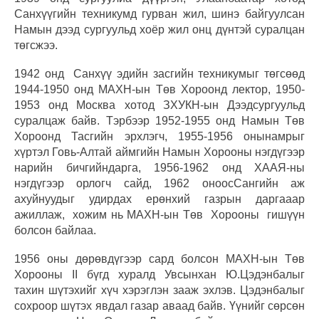
Санхүүгийн техникумд гурван жил, шинэ байгуулсан
Намын дээд сургуульд хоёр жил онц дүнтэй суралцан
төгсжээ.
1942 онд Санхүү эдийн засгийн техникумыг төгсөөд
1944-1950 онд МАХН-ын Төв Хороонд лектор, 1950-
1953 онд Москва хотод ЗХУКН-ын Дээдсургуульд
суралцаж байв. Тэрбээр 1952-1955 онд Намын Төв
Хороонд Тасгийн эрхлэгч, 1955-1956 онынамрыг
хүртэл Говь-Алтай аймгийн Намын Хорооны нэгдүгээр
нарийн бичгийндарга, 1956-1962 онд ХААЯ-ны
нэгдүгээр орлогч сайд, 1962 оноосСангийн аж
ахуйнуудыг удирдах ерөнхий газрын даргааар
ажиллаж, хожим нь МАХН-ын Төв Хорооны гишүүн
болсон байлаа.
1956 оны дөрөвдүгээр сард болсон МАХН-ын Төв
Хорооны II бүгд хуралд Увсынхан Ю.Цэдэнбалыг
тахин шүтэхийг хүч хэрэглэн зааж эхлэв. Цэдэнбалыг
сохроор шүтэх явдал газар аваад байв. Үүнийг сөрсөн