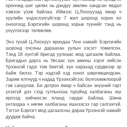
орончид шиг цөлөх нь дэндүү зөөлөн хандсан явдал
хэмээн үзэж байлаа. Иймээс Ц.Лоохуузад ямар ч
хуулийн үндэслэлгүйгээр 7 жил шоронд хорих ял
оноогоод Бэрлэгийн шоронд хорьж түүнийг тэнд нь
үхүүлэхээр төлөвлөв.
Энэ тухай Ц.Лоохууз ярихдаа “Анх намайг Бэрлэгийн
шоронд очсоны дараахан уулын хэсэгт томилсон.
Тэнд 18 хүнтэй бригад уулнаас мод цагаалж байлаа.
Бригадын дарга нь Увсаас хүн амины хэрэг хийсэн
Үрээнхэй гэдэг том биетэй, хүн харахад сүрдмээр эр
байж билээ. Тэр надтай хэд хоног шөргөөцөлдсөн.
Зарим ялтнууд ч надад Үрээнхэйгээс болгоомжлоорой
гэж сануулав. Би дотроо ямар ч байсан энүүний гарт
үхэхгүй дээ гээд гутлынхаа түрүйнд халбаганы иш
ирлээд хийчихсэн яланд гардаг байлаа. Шөнө
унтахдаа ч нөгөө халбаганы ишнээсээ гар салгахгүй.
Тэгтэл Бэрлэгт мод цагаалсны дараа Үрээнхэй намайг
дуудаж байна.