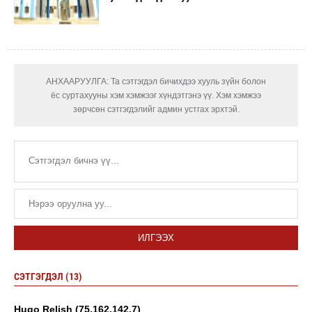
АНХААРУУЛГА: Та сэтгэгдэл бичихдээ хууль зүйн болон
ёс суртахууны хэм хэмжээг хүндэтгэнэ үү. Хэм хэмжээ
зөрчсөн сэтгэгдэлийг админ устгах эрхтэй.
ИЛГЭЭХ
СЭТГЭГДЭЛ (13)
Hugo Relish (75.162.142.7)