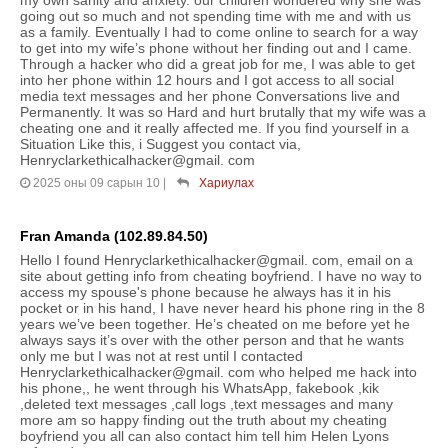
going out so much and not spending time with me and with us
as a family. Eventually I had to come online to search for a way
to get into my wife’s phone without her finding out and I came.
Through a hacker who did a great job for me, I was able to get
into her phone within 12 hours and I got access to all social
media text messages and her phone Conversations live and
Permanently. It was so Hard and hurt brutally that my wife was a
cheating one and it really affected me. If you find yourself in a
Situation Like this, i Suggest you contact via,
Henryclarkethicalhacker@gmail. com
2025 оны 09 сарын 10
|
Хариулах
Fran Amanda (102.89.84.50)
Hello I found Henryclarkethicalhacker@gmail. com, email on a
site about getting info from cheating boyfriend. I have no way to
access my spouse's phone because he always has it in his
pocket or in his hand, I have never heard his phone ring in the 8
years we’ve been together. He’s cheated on me before yet he
always says it’s over with the other person and that he wants
only me but I was not at rest until I contacted
Henryclarkethicalhacker@gmail. com who helped me hack into
his phone,, he went through his WhatsApp, fakebook ,kik
,deleted text messages ,call logs ,text messages and many
more am so happy finding out the truth about my cheating
boyfriend you all can also contact him tell him Helen Lyons