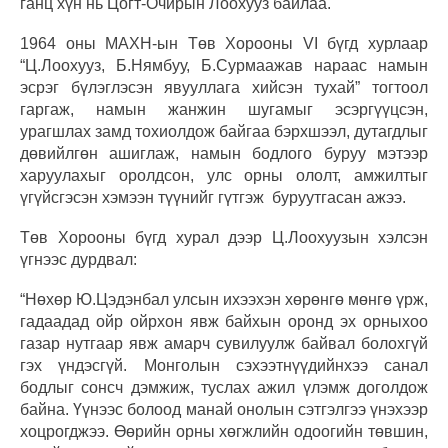
ганц хүн нь Цогт-Очирын Лоохууз байлаа.
1964 оны МАХН-ын Төв Хорооны VI бүгд хурлаар
“Ц.Лоохууз, Б.Нямбуу, Б.Сурмаажав нараас намын
эсрэг бүлэглэсэн явууллага хийсэн тухай” тогтоол
гаргаж, намын жанжин шугамыг эсэргүүцсэн,
урагшлах замд тохиолдож байгаа бэрхшээл, дутагдлыг
дөвийлгөн ашиглаж, намын бодлого буруу мэтээр
харуулахыг оролдсон, улс орны ололт, амжилтыг
үгүйсгэсэн хэмээн түүнийг гүтгэж буруутгасан ажээ.
Төв Хорооны бүгд хурал дээр Ц.Лоохуузын хэлсэн
үгнээс дурдвал:
“Нөхөр Ю.Цэдэнбал улсын ихээхэн хөрөнгө мөнгө үрж,
гадаадад ойр ойрхон явж байхын оронд эх орныхоо
газар нутгаар явж амарч сувилуулж байвал болохгүй
гэх үндэсгүй. Монголын сэхээтнүүдийнхээ санал
бодлыг сонсч дэмжиж, туслах ажил үлэмж доголдож
байна. Үүнээс болоод манай онолын сэтгэлгээ үнэхээр
хоцрогджээ. Өөрийн орны хөгжлийн одоогийн төвшин,