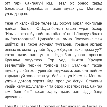
огт гарч байгаагүй юм. Гэтэл эх орноо харьд
бэлэглэсэн Цэдэнбалыг тахин шүтэх үзэл Монголд
улам дэврэв.
Үнэн үг хэлснийхээ төлөө Ц.Лоохууз бараг монголын
дайсан болов. Ю.Цэдэнбалын өгсөн үүрэг ёсоор
“Намын эсрэг бүлгийн толгойлогч” нь Ц.Лоохууз болох
нь “тогтоогджээ”. Цэдэнбалын өмнө Лоохуузыг яаж
шийтгэх вэ гэсэн асуудал тулгарав. Урьдын аргаар
олных нь өмнө түүнийг буудаж бусдыг нь хашраах уу?”
гэсэн цахилгаан утсыг Цэдэнбал улаан оросын
Кремльд явуулжээ. Тэр үед Никита Хрущев
зөвлөлтийн төрийн толгойд гарч Сталиныг тахин
шүтэх үзлийн хор уршгийг шүүмжилж зөвлөлт нийгэм
харьцангуй зөөлөрсөн үе байсан тул Кремль “Монгол
улсын дотоод хэрэгт бид оролцох ёсгүй. Сталины
үеийн хэлмэгдүүлэлтийг та одоо хэрэглэх гээд байгаа
юм биш биз” гэсэн хариу цахилгаан Цэдэнбалд
ирүүлжээ.
Гэвч Ю.Цэдэнбал Ц.Лоохуузыг бүх насаар нь бусад эх