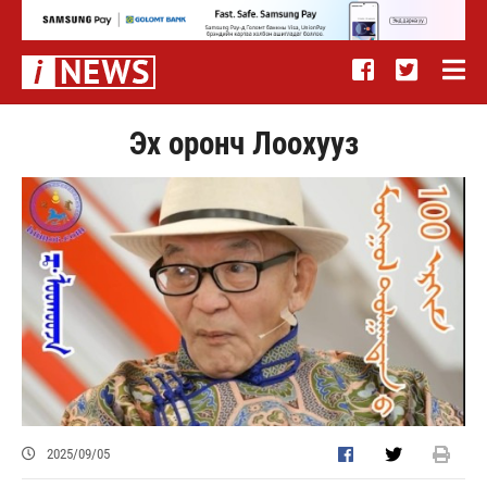
Эх оронч Лоохууз
2025/09/05