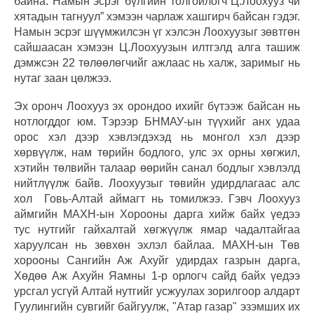
байна. Намын эсрэг бүлгийн толгойлогч Ц.Лоохууз чи
хятадын тагнуул” хэмээн чарлаж хашгирч байсан гэдэг.
Намын эсрэг шүүмжилсэн үг хэлсэн Лоохуузыг зөвтгөн
сайшаасан хэмээн Ц.Лоохуузын илтгэлд алга ташиж
дэмжсэн 22 төлөөлөгчийг ажлаас нь халж, заримыг нь
нутаг заан цөлжээ.
Эх оронч Лоохууз эх орондоо ихийг бүтээж байсан нь
нотлогддог юм. Тэрээр БНМАУ-ын түүхийг анх удаа
орос хэл дээр хэвлэгдэхэд нь монгол хэл дээр
хөрвүүлж, нам төрийн бодлого, улс эх орны хөгжил,
хэтийн төлвийн талаар өөрийн санал бодлыг хэвлэлд
нийтлүүлж байв. Лоохуузыг төвийн удирдлагаас алс
хол Говь-Алтай аймагт нь томилжээ. Гэвч Лоохууз
аймгийн МАХН-ын Хорооны дарга хийж байх үедээ
тус нутгийг гайхалтай хөгжүүлж ямар чадалтайгаа
харуулсан нь зөвхөн эхлэл байлаа. МАХН-ын Төв
хорооны Сангийн Аж Ахуйг удирдах газрын дарга,
Хөдөө Аж Ахуйн Яамны 1-р орлогч сайд байх үедээ
урсгал усгүй Алтай нутгийг усжуулах зорилгоор алдарт
Гуулингийн сувгийг байгуулж, "Атар газар" эзэмших их