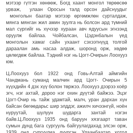
мэтээр гүтгэн хөнөөж, Богд хаант монгол төрөөсөө
урваж, улаан Оросын талд орсон дайснуудыг
монголын баатар мэтээр өргөмжлөн сурталдаж,
мянга мянган жил амин зуулга нь болсон ард түмний
мал сүргийг нь хүчээр хураан авч ядуусын эгнээнд
оруулж байлаа. Чойбалсан, Цэдэнбалын үед
монголын хамаг сайн ухаант сэхээтнүүд толгой
дараалан амь насаа алдаж, шоронд орж, хөдөө
цөлөгдөж байлаа. Тэдний нэг нь Цогт-Очирын Лоохууз
юм.
Ц.Лоохууз бол 1922 онд Говь-Алтай аймгийн
Чандмань суманд малчин ард Цогт- Очирын 5
хүүхдийн 4 дэх хүү болон төржээ. Лоохууз дээрээ хоёр
эгч, нэг ахтай, дороо нэг охин дүүтэй байжээ. Эцэг
Цогт-Очир нь тайж удамтай, малч, уран дархан хүн
байсан бөгөөдарьс шир элддэг, ажилч хичээнгүй, ноён
нуруутай, шулуун шударга зантай нэгэн
байв.Ц.Лоохууз 1935 онд баруун хязгаарт таван
сумын дунд бага сургууль байгуулагдахад элсэн орж,
1939 онд сургуулиа дүүргэн, Улаанбаатар хотод