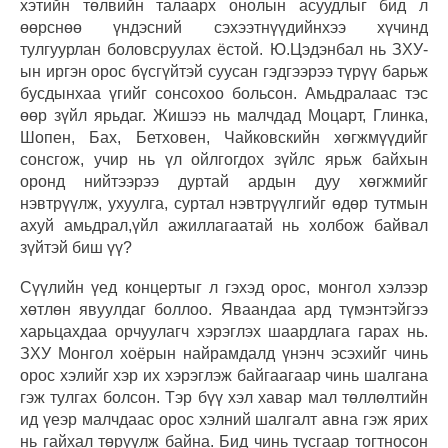
хэтийн төлвийн талаарх онолын асуудлыг бид л
өөрснөө үндэсний сэхээтнүүдийнхээ хүчинд
тулгуурлан боловсруулах ёстой. Ю.Цэдэнбал нь ЗХУ-
ын иргэн орос бүсгүйтэй суусан гэдгээрээ түрүү барьж
бусдынхаа үгийг сонсохоо больсон. Амьдралаас тэс
өөр зүйл ярьдаг. Жишээ нь малчдад Моцарт, Глинка,
Шопен, Бах, Бетховен, Чайковскийн хөгжмүүдийг
сонсгож, учир нь үл ойлгогдох зүйлс ярьж байхын
оронд нийтээрээ дуртай ардын дуу хөгжмийг
нэвтрүүлж, ухуулга, суртал нэвтрүүлгийг өдөр тутмын
ахуй амьдрал,үйл ажиллагаатай нь холбож байвал
зүйтэй биш үү?
Сүүлийн үед концертыг л гэхэд орос, монгол хэлээр
хөтлөн явуулдаг боллоо. Яваандаа ард түмэнтэйгээ
харьцахдаа орчуулагч хэрэглэх шаардлага гарах нь.
ЗХУ Монгол хоёрын найрамдалд үнэнч эсэхийг чинь
орос хэлийг хэр их хэрэглэж байгаагаар чинь шалгана
гэж тулгах болсон. Тэр бүү хэл хавар мал төллөлтийн
ид үеэр малчдаас орос хэлний шалгалт авна гэж ярих
нь гайхал төрүүлж байна. Бид чинь тусгаар тогтносон