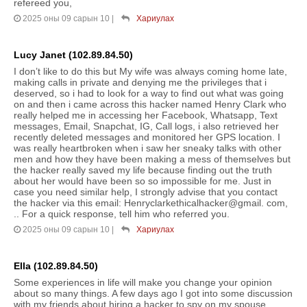
refereed you,
2025 оны 09 сарын 10
|
Хариулах
Lucy Janet (102.89.84.50)
I don’t like to do this but My wife was always coming home late,
making calls in private and denying me the privileges that i
deserved, so i had to look for a way to find out what was going
on and then i came across this hacker named Henry Clark who
really helped me in accessing her Facebook, Whatsapp, Text
messages, Email, Snapchat, IG, Call logs, i also retrieved her
recently deleted messages and monitored her GPS location. I
was really heartbroken when i saw her sneaky talks with other
men and how they have been making a mess of themselves but
the hacker really saved my life because finding out the truth
about her would have been so so impossible for me. Just in
case you need similar help, I strongly advise that you contact
the hacker via this email: Henryclarkethicalhacker@gmail. com,
.. For a quick response, tell him who referred you.
2025 оны 09 сарын 10
|
Хариулах
Ella (102.89.84.50)
Some experiences in life will make you change your opinion
about so many things. A few days ago I got into some discussion
with my friends about hiring a hacker to spy on my spouse ….