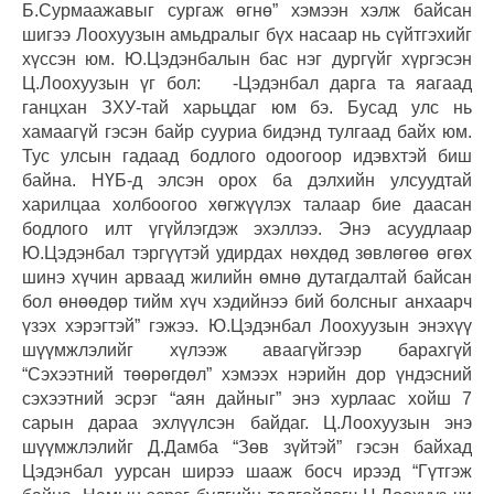
Б.Сурмаажавыг сургаж өгнө” хэмээн хэлж байсан
шигээ Лоохуузын амьдралыг бүх насаар нь сүйтгэхийг
хүссэн юм. Ю.Цэдэнбалын бас нэг дургүйг хүргэсэн
Ц.Лоохуузын үг бол: -Цэдэнбал дарга та яагаад
ганцхан ЗХУ-тай харьцдаг юм бэ. Бусад улс нь
хамаагүй гэсэн байр сууриа бидэнд тулгаад байх юм.
Тус улсын гадаад бодлого одоогоор идэвхтэй биш
байна. НҮБ-д элсэн орох ба дэлхийн улсуудтай
харилцаа холбоогоо хөгжүүлэх талаар бие даасан
бодлого илт үгүйлэгдэж эхэллээ. Энэ асуудлаар
Ю.Цэдэнбал тэргүүтэй удирдах нөхдөд зөвлөгөө өгөх
шинэ хүчин арваад жилийн өмнө дутагдалтай байсан
бол өнөөдөр тийм хүч хэдийнээ бий болсныг анхаарч
үзэх хэрэгтэй” гэжээ. Ю.Цэдэнбал Лоохуузын энэхүү
шүүмжлэлийг хүлээж аваагүйгээр барахгүй
“Сэхээтний төөрөгдөл” хэмээх нэрийн дор үндэсний
сэхээтний эсрэг “аян дайныг” энэ хурлаас хойш 7
сарын дараа эхлүүлсэн байдаг. Ц.Лоохуузын энэ
шүүмжлэлийг Д.Дамба “Зөв зүйтэй” гэсэн байхад
Цэдэнбал уурсан ширээ шааж босч ирээд “Гүтгэж