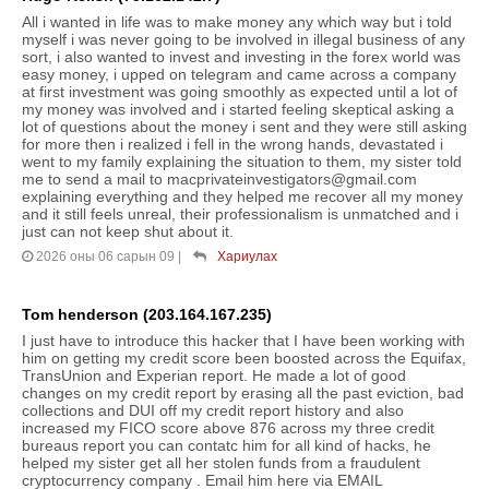
All i wanted in life was to make money any which way but i told
myself i was never going to be involved in illegal business of any
sort, i also wanted to invest and investing in the forex world was
easy money, i upped on telegram and came across a company
at first investment was going smoothly as expected until a lot of
my money was involved and i started feeling skeptical asking a
lot of questions about the money i sent and they were still asking
for more then i realized i fell in the wrong hands, devastated i
went to my family explaining the situation to them, my sister told
me to send a mail to macprivateinvestigators@gmail.com
explaining everything and they helped me recover all my money
and it still feels unreal, their professionalism is unmatched and i
just can not keep shut about it.
2026 оны 06 сарын 09
|
Хариулах
Tom henderson (203.164.167.235)
I just have to introduce this hacker that I have been working with
him on getting my credit score been boosted across the Equifax,
TransUnion and Experian report. He made a lot of good
changes on my credit report by erasing all the past eviction, bad
collections and DUI off my credit report history and also
increased my FICO score above 876 across my three credit
bureaus report you can contatc him for all kind of hacks, he
helped my sister get all her stolen funds from a fraudulent
cryptocurrency company . Email him here via EMAIL