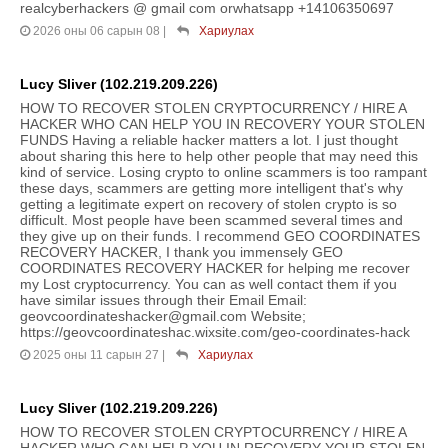
realcyberhackers @ gmail com orwhatsapp +14106350697
2026 оны 06 сарын 08
|
Хариулах
Lucy Sliver (102.219.209.226)
HOW TO RECOVER STOLEN CRYPTOCURRENCY / HIRE A
HACKER WHO CAN HELP YOU IN RECOVERY YOUR STOLEN
FUNDS Having a reliable hacker matters a lot. I just thought
about sharing this here to help other people that may need this
kind of service. Losing crypto to online scammers is too rampant
these days, scammers are getting more intelligent that's why
getting a legitimate expert on recovery of stolen crypto is so
difficult. Most people have been scammed several times and
they give up on their funds. I recommend GEO COORDINATES
RECOVERY HACKER, I thank you immensely GEO
COORDINATES RECOVERY HACKER for helping me recover
my Lost cryptocurrency. You can as well contact them if you
have similar issues through their Email Email:
geovcoordinateshacker@gmail.com Website;
https://geovcoordinateshac.wixsite.com/geo-coordinates-hack
2025 оны 11 сарын 27
|
Хариулах
Lucy Sliver (102.219.209.226)
HOW TO RECOVER STOLEN CRYPTOCURRENCY / HIRE A
HACKER WHO CAN HELP YOU IN RECOVERY YOUR STOLEN