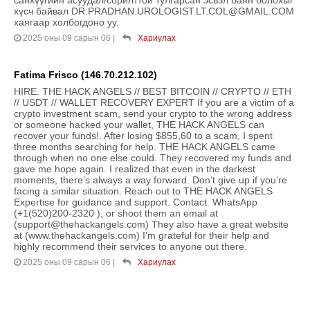
хүсч байвал DR.PRADHAN.UROLOGIST.LT.COL@GMAIL.COM
хаягаар холбогдоно уу.
2025 оны 09 сарын 06
|
Хариулах
Fatima Frisco (146.70.212.102)
HIRE. THE HACK ANGELS // BEST BITCOIN // CRYPTO // ETH
// USDT // WALLET RECOVERY EXPERT If you are a victim of a
crypto investment scam, send your crypto to the wrong address
or someone hacked your wallet, THE HACK ANGELS can
recover your funds!. After losing $855,60 to a scam, I spent
three months searching for help. THE HACK ANGELS came
through when no one else could. They recovered my funds and
gave me hope again. I realized that even in the darkest
moments, there’s always a way forward. Don’t give up if you’re
facing a similar situation. Reach out to THE HACK ANGELS
Expertise for guidance and support. Contact. WhatsApp
(+1(520)200-2320 ), or shoot them an email at
(support@thehackangels.com) They also have a great website
at (www.thehackangels.com) I’m grateful for their help and
highly recommend their services to anyone out there.
2025 оны 09 сарын 06
|
Хариулах