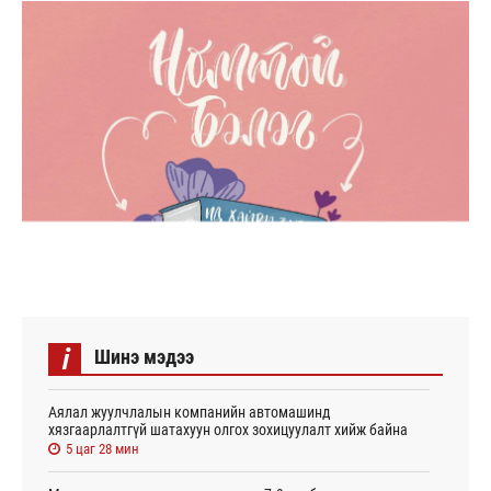
i
Шинэ мэдээ
Аялал жуулчлалын компанийн автомашинд
хязгаарлалтгүй шатахуун олгох зохицуулалт хийж байна
5 цаг 28 мин