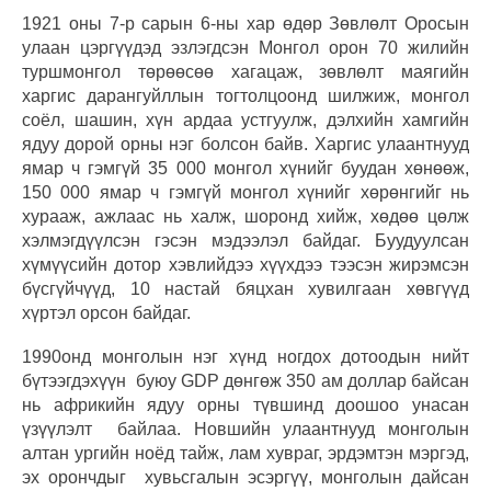
1921 оны 7-р сарын 6-ны хар өдөр Зөвлөлт Оросын
улаан цэргүүдэд эзлэгдсэн Монгол орон 70 жилийн
туршмонгол төрөөсөө хагацаж, зөвлөлт маягийн
харгис дарангуйллын тогтолцоонд шилжиж, монгол
соёл, шашин, хүн ардаа устгуулж, дэлхийн хамгийн
ядуу дорой орны нэг болсон байв. Харгис улаантнууд
ямар ч гэмгүй 35 000 монгол хүнийг буудан хөнөөж,
150 000 ямар ч гэмгүй монгол хүнийг хөрөнгийг нь
хурааж, ажлаас нь халж, шоронд хийж, хөдөө цөлж
хэлмэгдүүлсэн гэсэн мэдээлэл байдаг. Буудуулсан
хүмүүсийн дотор хэвлийдээ хүүхдээ тээсэн жирэмсэн
бүсгүйчүүд, 10 настай бяцхан хувилгаан хөвгүүд
хүртэл орсон байдаг.
1990онд монголын нэг хүнд ногдох дотоодын нийт
бүтээгдэхүүн буюу GDP дөнгөж 350 ам доллар байсан
нь африкийн ядуу орны түвшинд доошоо унасан
үзүүлэлт байлаа. Новшийн улаантнууд монголын
алтан ургийн ноёд тайж, лам хувраг, эрдэмтэн мэргэд,
эх орончдыг хувьсгалын эсэргүү, монголын дайсан