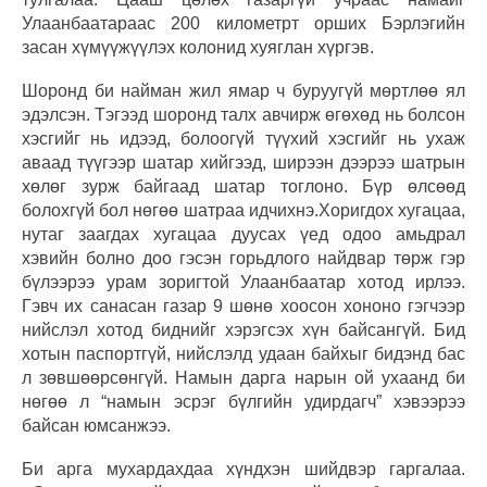
Улаанбаатараас 200 километрт орших Бэрлэгийн
засан хүмүүжүүлэх колонид хуяглан хүргэв.
Шоронд би найман жил ямар ч буруугүй мөртлөө ял
эдэлсэн. Тэгээд шоронд талх авчирж өгөхөд нь болсон
хэсгийг нь идээд, болоогүй түүхий хэсгийг нь ухаж
аваад түүгээр шатар хийгээд, ширээн дээрээ шатрын
хөлөг зурж байгаад шатар тоглоно. Бүр өлсөөд
болохгүй бол нөгөө шатраа идчихнэ.Хоригдох хугацаа,
нутаг заагдах хугацаа дуусах үед одоо амьдрал
хэвийн болно доо гэсэн горьдлого найдвар төрж гэр
бүлээрээ урам зоригтой Улаанбаатар хотод ирлээ.
Гэвч их санасан газар 9 шөнө хоосон хононо гэгчээр
нийслэл хотод биднийг хэрэгсэх хүн байсангүй. Бид
хотын паспортгүй, нийслэлд удаан байхыг бидэнд бас
л зөвшөөрсөнгүй. Намын дарга нарын ой ухаанд би
нөгөө л “намын эсрэг бүлгийн удирдагч” хэвээрээ
байсан юмсанжээ.
Би арга мухардахдаа хүндхэн шийдвэр гаргалаа.