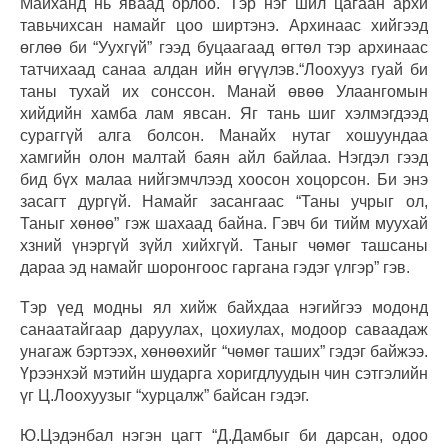
Майханд нь яваад орлоо. Тэр нэг шил цагаан архи
тавьчихсан намайг цоо ширтэнэ. Архинаас хийгээд
өглөө би “Уухгүй” гээд буцаагаад өгтөл тэр архинаас
татчихаад санаа алдан ийн өгүүлэв.“Лоохууз гуай би
таны тухай их сонссон. Манай өвөө Улаангомын
хийдийн хамба лам явсан. Яг тань шиг хэлмэгдээд
сураггүй алга болсон. Манайх нутаг хошуундаа
хамгийн олон малтай баян айл байлаа. Нэгдэл гээд
бид бүх малаа нийгэмчлээд хоосон хоцорсон. Би энэ
засагт дургүй. Намайг засангаас “Таны учрыг ол,
Таныг хөнөө” гэж шахаад байна. Гэвч би тийм муухай
хзний үнэргүй зүйл хийхгүй. Таныг чөмөг ташсаны
дараа эд намайг шоронгоос гаргана гэдэг үлгэр” гэв.
Тэр үед модны ял хийж байхдаа нэгийгээ модонд
санаатайгаар даруулах, цохиулах, модоор саваадаж
унагаж бэртээх, хөнөөхийг “чөмөг таших” гэдэг байжээ.
Үрээнхэй мэтийн шударга хоригдлуудын чин сэтгэлийн
үг Ц.Лоохуузыг “хурцалж” байсан гэдэг.
Ю.Цэдэнбал нэгэн цагт “Д.Дамбыг би дарсан, одоо