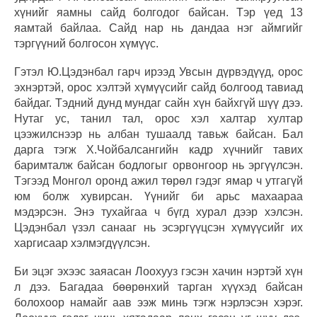
хүнийг яамны сайд болгодог байсан. Тэр үед 13
яамтай байлаа. Сайд нар нь дандаа нэг аймгийг
тэргүүний болгосон хүмүүс.
Гэтэл Ю.Цэдэнбал гарч ирээд Увсын дүрвэдүүд, орос
эхнэртэй, орос хэлтэй хүмүүсийг сайд болгоод тавиад
байдаг. Тэдний дунд мундаг сайн хүн байхгүй шүү дээ.
Нутаг ус, танил тал, орос хэл халтар хултар
цээжилснээр нь албан тушаалд тавьж байсан. Бал
дарга тэгж Х.Чойбалсангийн кадр хүчнийг тавих
баримталж байсан бодлогыг орвонгоор нь эргүүлсэн.
Тэгээд Монгол оронд ажил төрөл гэдэг ямар ч утгагүй
юм болж хувирсан. Үүнийг би арьс махаараа
мэдэрсэн. Энэ тухайгаа ч бүгд хурал дээр хэлсэн.
Цэдэнбал үзэл санааг нь эсэргүүцсэн хүмүүсийг их
харгисаар хэлмэгдүүлсэн.
Би эцэг эхээс заяасан Лоохууз гэсэн хачин нэртэй хүн
л дээ. Багадаа бөөрөнхий тарган хүүхэд байсан
болохоор намайг аав ээж минь тэгж нэрлэсэн хэрэг.