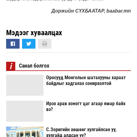
Доржийн СҮХБААТАР, baabar.mn
Мэдээг хуваалцах
i
Санал болгох
Оросууд Монголын шатахууны хараат
байдлыг хадгалах сонирхолтой
Ирэх арав хоногт цаг агаар ямар байх
вэ?
С.Зоригийн хөшөөг хулгайлсан уу,
хулгайд алдсан уу?