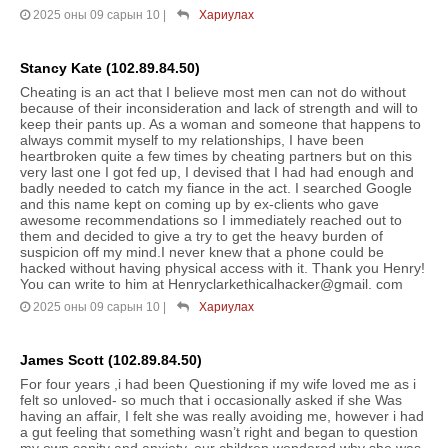
2025 оны 09 сарын 10
|
Хариулах
Stancy Kate (102.89.84.50)
Cheating is an act that I believe most men can not do without
because of their inconsideration and lack of strength and will to
keep their pants up. As a woman and someone that happens to
always commit myself to my relationships, I have been
heartbroken quite a few times by cheating partners but on this
very last one I got fed up, I devised that I had had enough and
badly needed to catch my fiance in the act. I searched Google
and this name kept on coming up by ex-clients who gave
awesome recommendations so I immediately reached out to
them and decided to give a try to get the heavy burden of
suspicion off my mind.I never knew that a phone could be
hacked without having physical access with it. Thank you Henry!
You can write to him at Henryclarkethicalhacker@gmail. com
2025 оны 09 сарын 10
|
Хариулах
James Scott (102.89.84.50)
For four years ,i had been Questioning if my wife loved me as i
felt so unloved- so much that i occasionally asked if she Was
having an affair, I felt she was really avoiding me, however i had
a gut feeling that something wasn’t right and began to question
my own sanity and anxiety. our children wondered why she was