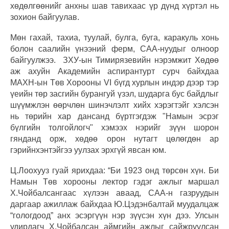
хөдөлгөөнийг анхны шав тавихаас үр дүнд хүртэл нь
зохион байгуулав.
Мөн гахай, тахиа, туулай, булга, буга, каракуль хонь
болон саалийн үнээний ферм, САА-нуудыг олноор
байгуулжээ. ЗХУ-ын Тимирязевийн нэрэмжит Хөдөө
аж ахуйн Академийн аспирантурт сурч байхдаа
МАХН-ын Төв Хорооны VI бүгд хурлын индэр дээр тэр
үеийн төр засгийн бурангуй үзэл, шударга бус байдлыг
шүүмжлэн өөрчлөн шинэчлэлт хийх хэрэгтэйг хэлсэн
нь төрийн хар дансанд бүртгэгдэж "Намын эсрэг
бүлгийн толгойлогч" хэмээх нэрийг зүүн шорон
гянданд орж, хөдөө орон нутагт цөлөгдөн ар
гэрийнхэнтэйгээ уулзах эрхгүй явсан юм.
Ц.Лоохууз гуай ярихдаа: “Би 1923 онд төрсөн хүн. Би
Намын Төв хорооны лектор гэдэг ажлыг маршал
Х.Чойбалсангаас хүлээн аваад, САА-н газруудын
даргаар ажиллаж байхдаа Ю.Цэдэнбалтай муудалцаж
“гологдоод” анх эсэргүүн нэр зүүсэн хүн дээ. Улсын
удирдагч Х.Чойбалсан аймгийн ажлыг сайжруулсан