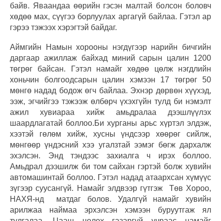
байв. Яваандаа өөрийн гэсэн малтай болсон боловч
хөдөө мах, сүүгээ борлуулах аргагүй байлаа. Гэтэл ар
гэрээ тэжээх хэрэгтэй байдаг.
Аймгийн Намын хорооны нэгдүгээр нарийн бичгийн
даргаар ажиллаж байхад миний сарын цалин 1200
төгрөг байсан. Гэтэл намайг хөдөө цөлж нэгдлийн
хоньчин болгоодсарын цалин хэмээн 17 төгрөг 50
мөнгө надад бодож өгч байлаа. Эхнэр дөрвөн хүүхэд,
ээж, эгчийгээ тэжээж өлбөрч үхэхгүйн тулд би нэмэлт
ажил хувиараа хийж амьдралаа дээшлүүлэх
шаардлагатай боллоо.Би хурганы арьс хүртэл элдэж,
хээтэй гөлөм хийж, хусны үндсээр хөөрөг сийлж,
мөнгөөр үндэсний хээ угалзтай ээмэг бөгж дархалж
эхэлсэн. Энд тэндээс захиалга ч ирэх боллоо.
Амьдрал дээшилж би том сайхан гэртэй болж хувийн
автомашинтай боллоо. Гэтэл надад атаархсан хүмүүс
зүгээр суусангүй. Намайг элдвээр гүтгэж Төв Хороо,
НАХЯ-нд матдаг болов. Удалгүй намайг хувийн
арилжаа наймаа эрхэлсэн хэмээн буруутгаж ял
тулгалаа. Цааш цөлөх газаргүй учраас намайг