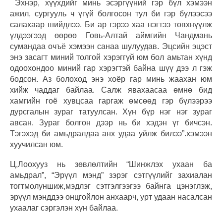
Эхнэр, хүүхдийг минь эсэргүүний гэр бүл хэмээн
ажил, сургууль ч үгүй болгосон тул би гэр бүлээсээ
салахаар шийдлээ. Би ар гэрээ хаа нэгтээ төвхнүүлж
үлдээгээд өөрөө Говь-Алтай аймгийн Чандмань
сумандаа очъё хэмээн санаа шулуудав. Эцсийн эцэст
энэ засагт миний толгой хэрэггүй юм бол амьтан хүнд
одоохондоо миний гар хэрэгтэй байна шүү дээ л гэж
бодсон. Аз болоход энэ хоёр гар минь жаахан юм
хийж чаддаг байлаа. Салж явахаасаа өмнө бид
хамгийн гоё хувцсаа гаргаж өмсөөд гэр бүлээрээ
дурсгалын зураг татуулсан. Хүн бүр нэг нэг зураг
авсан. Зураг болгон дээр нь би хэдэн үг бичсэн.
Тэгэхэд би амьдралдаа анх удаа уйлж билээ”.хэмээн
хуучилсан юм.
Ц,Лоохууз нь зөвлөлтийн “Шинжлэх ухаан ба
амьдрал”, “Эрүүл мэнд” зэрэг сэтгүүлийг захиалан
тогтмолуншиж,мэдлэг сэтгэлгээгээ байнга цэнэглэж,
эрүүл мэнддээ онцгойлон анхаарч, урт удаан насалсан
ухаалаг сэргэлэн хүн байлаа.