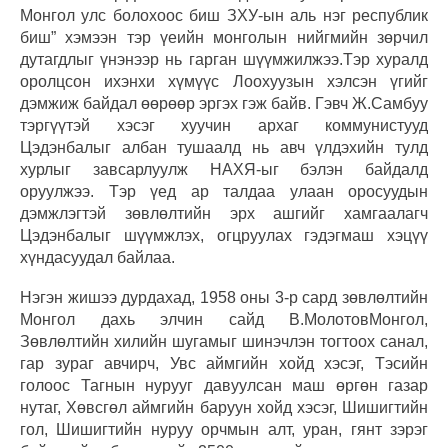
Монгол улс болохоос биш ЗХУ-ын аль нэг республик
биш” хэмээн тэр үеийн монголын нийгмийн зөрчил
дутагдлыг үнэнээр нь гарган шүүмжилжээ.Тэр хуралд
оролцсон ихэнхи хүмүүс Лоохуузын хэлсэн үгийг
дэмжиж байдал өөрөөр эргэх гэж байв. Гэвч Ж.Самбуу
тэргүүтэй хэсэг хуучин архаг коммунистууд
Цэдэнбалыг албан тушаалд нь авч үлдэхийн тулд
хурлыг завсарлуулж НАХЯ-ыг бэлэн байдалд
оруулжээ. Тэр үед ар талдаа улаан оросуудын
дэмжлэгтэй зөвлөлтийн эрх ашгийг хамгаалагч
Цэдэнбалыг шүүмжлэх, огцруулах гэдэгмаш хэцүү
хүндасуудал байлаа.
Нэгэн жишээ дурдахад, 1958 оны 3-р сард зөвлөлтийн
Монгол дахь элчин сайд В.МолотовМонгол,
Зөвлөлтийн хилийн шугамыг шинэчлэн тогтоох санал,
гар зураг авчирч, Увс аймгийн хойд хэсэг, Тэсийн
голоос Тагнын нурууг давуулсан маш өргөн газар
нутаг, Хөвсгөл аймгийн баруун хойд хэсэг, Шишигтийн
гол, Шишигтийн нуруу орчмын алт, уран, гянт зэрэг