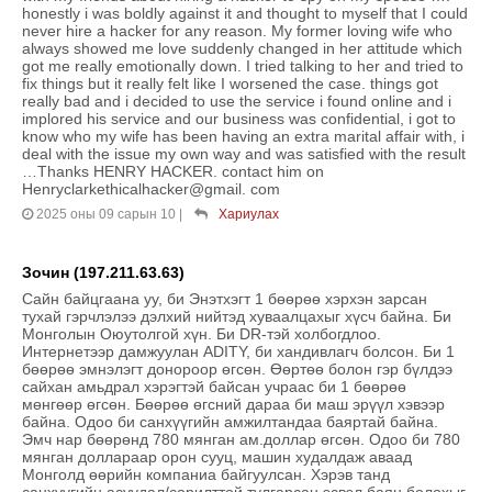
honestly i was boldly against it and thought to myself that I could
never hire a hacker for any reason. My former loving wife who
always showed me love suddenly changed in her attitude which
got me really emotionally down. I tried talking to her and tried to
fix things but it really felt like I worsened the case. things got
really bad and i decided to use the service i found online and i
implored his service and our business was confidential, i got to
know who my wife has been having an extra marital affair with, i
deal with the issue my own way and was satisfied with the result
…Thanks HENRY HACKER. contact him on
Henryclarkethicalhacker@gmail. com
2025 оны 09 сарын 10
|
Хариулах
Зочин (197.211.63.63)
Сайн байцгаана уу, би Энэтхэгт 1 бөөрөө хэрхэн зарсан
тухай гэрчлэлээ дэлхий нийтэд хуваалцахыг хүсч байна. Би
Монголын Оюутолгой хүн. Би DR-тэй холбогдлоо.
Интернетээр дамжуулан ADITY, би хандивлагч болсон. Би 1
бөөрөө эмнэлэгт донороор өгсөн. Өөртөө болон гэр бүлдээ
сайхан амьдрал хэрэгтэй байсан учраас би 1 бөөрөө
мөнгөөр өгсөн. Бөөрөө өгсний дараа би маш эрүүл хэвээр
байна. Одоо би санхүүгийн амжилтандаа баяртай байна.
Эмч нар бөөрөнд 780 мянган ам.доллар өгсөн. Одоо би 780
мянган доллараар орон сууц, машин худалдаж аваад
Монголд өөрийн компаниа байгуулсан. Хэрэв танд
санхүүгийн асуудал/сорилттой тулгарсан эсвэл баян болохыг