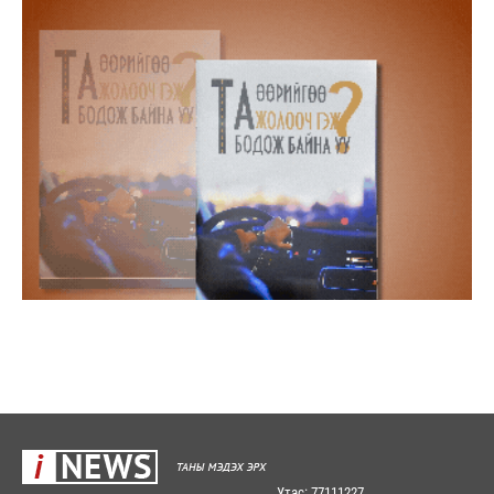
Утас: 77111227