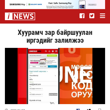
Хуурамч зар байршуулан
иргэдийг залилжээ