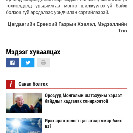
тохиолдолд урьдчилгаа мөнгө шилжүүлэхгүй байж
болзошгүй эрсдэлээс урьдчилан сэргийлээрэй.
Цагдаагийн Ерөнхий Газрын Хэвлэл, Мэдээллийн
Төв
Мэдээг хуваалцах
i
Санал болгох
Оросууд Монголын шатахууны хараат
байдлыг хадгалах сонирхолтой
Ирэх арав хоногт цаг агаар ямар байх
вэ?