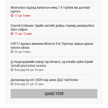
Монголын гадаад валютын нөөц 7.9 тэрбум ам.долларт
хүрчээ
17 цаг 0 мин
Сергей Собянин: Эдийн засгийг дайны горимд шилжүүлбэл
Орос сүйрнэ
17 цаг 12 мин
COP17 хурлын өмнөхөн Монгол Улс Торгоны замын цувааг
хүлээн авлаа
20 цаг 5 мин
Д.Нацагдоржийн ховор гар бичмэл, эд өлгийн зүйлс бүхий
тусгай үзэсгэлэнг нээлээ
Өчигдөр 08 цаг 54 мин
Даланзадгад хот 2028 онд шинэ ДЦС-тай болно
Өчигдөр 07 цаг 51 мин
ЦААШ ҮЗЭХ