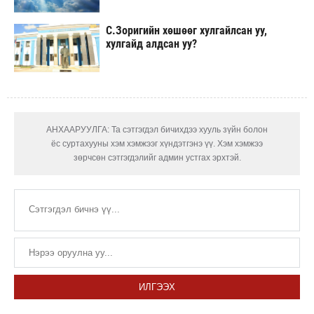
С.Зоригийн хөшөөг хулгайлсан уу,
хулгайд алдсан уу?
АНХААРУУЛГА: Та сэтгэгдэл бичихдээ хууль зүйн болон
ёс суртахууны хэм хэмжээг хүндэтгэнэ үү. Хэм хэмжээ
зөрчсөн сэтгэгдэлийг админ устгах эрхтэй.
ИЛГЭЭХ