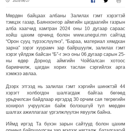
2025/06/27
Мөрдөн байцаах албаны Залилах гэмт хэрэгтэй
тэмцэх газар, Баянхонгор аймгийн цагдаагийн газрын
алба хаагчид хамтран 2024 оны 10 дугаар сараас
хойш цахим орчинд болон www.unegui.mn сайтад
“Орон сууц түрээслүүлнэ”, “Бараа, материал хямдхан
зарна” зэрэг хуурамч зар байршуулж, залилах гэмт
хэрэг үйлдэж байсан “Б”-г энэ оны 06 дугаар сарын 25-
ны өдөр Дорнод аймгийн Чойбалсан хотоос
баривчилж, цагдан хорих таслан сэргийлэх арга
хэмжээ авлаа.
Дээрх этгээд нь залилах гэмт хэргийн шинжтэй 44
хэрэгт холбогдон шалгагдаж байгаа бөгөөд
урьдчилсан байдлаар иргэдэд 30 орчим сая төгрөгийн
хохирол учруулсан байж болзошгүй тул мөрдөн
шалгах ажиллагааг үргэлжлүүлэн явуулж байна.
Иймд иргэд Та бүхэн зарын сайтууд болон цахим
орчинд байршуулсан зар мэдээг нягталж, баталгаагүй