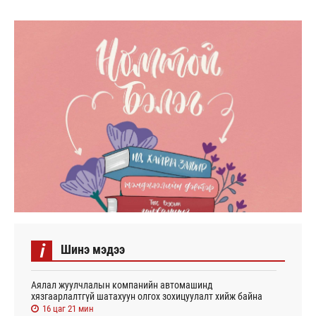
i
Шинэ мэдээ
Аялал жуулчлалын компанийн автомашинд
хязгаарлалтгүй шатахуун олгох зохицуулалт хийж байна
16 цаг 21 мин