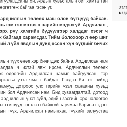
йгуулагдсаны ой, Ардын хувьсгалын ойг хамтатган
монг
өргөтгөж байгаа гэсэн үг.
Хэлэ
хамг
мэд
Ур
 ардчиллын төлөөх маш олон бүтцүүд байсан.
нь юм гэх мэтээ ч нарийн мэдэхгүй. Ардчилал ,
Маро
Месс
дэмж
эрх рүү хамгийн бүдүүлгээр халддаг хэсэг ч
Ур
х байгаад харамсдаг. Тийм болохоор л өөр шиг
Татв
С.Зо
хий л үйл явдлын дунд өссөн хүн бүгдийг бичих
үүди
алдс
Ур
Хуви
ллын түүх өнөө хэр бичигдэж байна. Ардчилсан нам
төхө
 алдаа ч ихтэй явж ирсэн. Ардчиллын төлөөх
ж одоогийн Ардчилсан намыг байгуулсан, тэр
Дэлх
ргальч үзэл ямагт байдаг. Гэхдээ би нэг зүйлд
Пурж
 намууд дотроос улс төрийн үзэл санааны хувьд
чин бол Ардчилсан нам. Бид хуваагдалтай, дотоод
ОПЕК
 ардчиллын үнэт зүйл, эдийн засгийн эрх чөлөөгөө
нэмэ
ын гишүүд эргэлзээ байхгүй зарчмаа барина гэдэгт
лын түүх, Ардчилсан намынхаа түүхийг залуустаа
МАА-
чадв