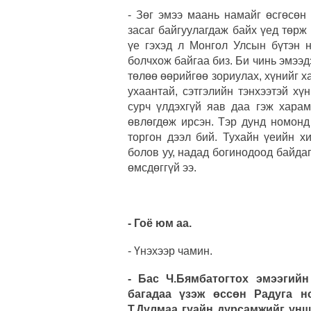
- Зөг эмээ маань намайг өсгөсөн
засаг байгуулагдаж байх үед төрж 
үе гэхэд л Монгол Улсын бүтэн н
болчхож байгаа биз. Би чинь эмээд
төлөө өөрийгөө зориулах, хүнийг 
ухаантай, сэтгэлийн тэнхээтэй хү
сурч үлдэхгүй яав даа гэж харам
өвлөгдөж ирсэн. Тэр дунд номонд
торгон дээл бий. Тухайн үеийн х
болов уу, надад богинодоод байдаг
өмсдөггүй ээ.
- Гоё юм аа.
- Үнэхээр чамин.
- Бас Ч.Бямбатогтох эмээгий
багадаа үзэж өссөн Радуга н
Т.Дулмаа гуайн дурсамжийг унш