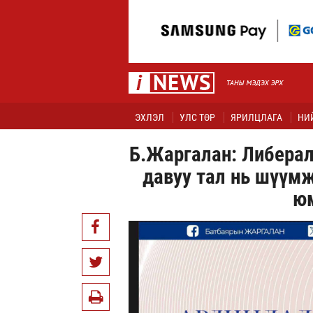
ЭХЛЭЛ
УЛС ТӨР
ЯРИЛЦЛАГА
НИ
Б.Жаргалан: Либерал
давуу тал нь шүүмж
юм