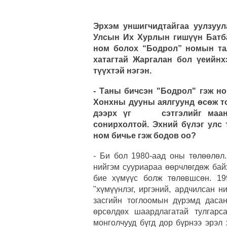
Эрхэм уншигчидтайгаа уулзуу
Улсын Их Хурлын гишүүн Батб
ном болох “Бодрол” номын та
хатагтай Жаргалан бол үеийнх
түүхтэй нэгэн.
- Таны бичсэн "Бодрол" гэж н
Хонхны дууны аялгуунд өсөж т
дээрх үг сэтгэлийг маань 
сонирхолтой. Эхний бүлэг улс 
ном бичье гэж бодов оо?
- Би бол 1980-аад оны төлөөлөл
нийгэм сууриараа өөрчлөгдөж бай
бие хүмүүс болж төлөвшсөн. 19
"хүмүүнлэг, иргэний, ардчилсан н
засгийн тоглоомын дүрэмд дасан
өрсөлдөх шаардлагатай тулгарс
монголчууд бүгд дор бүрнээ эрэл