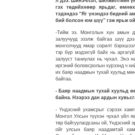
л дээ. Шинэчлэл, шилжилтийн ү
гэх төдийхнөөр ярьдаг, өмнө
тэдэндээ “Яг үнэндээ бидний а
бий болсон юм шүү” гэж ярьж ой
-Тийм ээ. Монголын хүн амын д
залуучууд эзэлж байгаа шүү дээ
монголчууд ямар сорилт бэрхшээл
тэр бүр мэдэхгүй байх нь аргагү
залууст таниулах нь чухал. Энэ н
иргэний боловсролын хүрээнд ч хий
их баяр наадмын тухай хуульд мө
байгаа.
- Баяр наадмын тухай хуульд ө
байна. Нээрээ дан ардын хувьсга
- Үндэсний ухамсрыг сэрээх хам
Монгол Улсын түүхэн чухал үйл яв
төр байгуулагдсаны ой, Үндэсний 
ойг улсын баяр наадамтай хамт