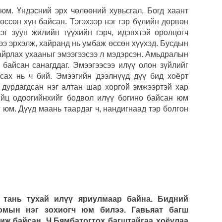
 юм. Үндэсний эрх чөлөөний хувьсгал, Богд хаант
өссөн хүн байсан. Тэгэхээр нэг гэр бүлийн дөрвөн
эг зуун жилийн түүхийн гэрч, идэвхтэй оролцогч
ээ эрхэлж, хайранд нь умбаж өссөн хүүхэд. Бусдын
хайрлах ухааныг эмээгээсээ л мэдэрсэн. Амьдралын
н байсан санагддаг. Эмээгээсээ илүү олон зүйлийг
сах нь ч бий. Эмээгийн дээлнүүд дүү бид хоёрт
 дурдагдсан нэг алтан шар хоргой эмжээртэй хар
ийц одоогийнхийг бодвол илүү богино байсан юм
 юм. Дүүд маань таардаг ч, нандигнаад тэр болгон
н тань тухай илүү яриулмаар байна. Бидний
омын нэг зохиогч юм билээ. Гавьяат багш
иж байсан. Ч.Бямбатогтох багштайгаа хоёулаа