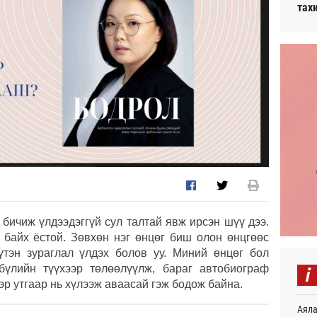
тах
 бичиж үлдээдэггүй сул талтай явж ирсэн шүү дээ.
 байх ёстой. Зөвхөн нэг өнцөг биш олон өнцгөөс
үтэн зураглал үлдэх болов уу. Миний өнцөг бол
i
бүлийн түүхээр төлөөлүүлж, бараг автобиограф
эр утгаар нь хүлээж аваасай гэж бодож байна.
Аяла