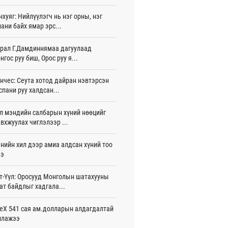
жигдар 16 цаг 01 мин
нхуяг: Нийлүүлэгч нь нэг орны, нэг
ани байх ямар эрс...
 Хасина Бангладешт эргэн ирэхээ
ав
жигдар 15 цаг 58 мин
рал Г.Дамдиннямаа дагуулаад
нгос руу биш, Орос руу я...
 нутагт жил бүр 500-700 толгой
агыг сэлгэн нутагшуулж байна
нчес: Сеута хотод дайран нэвтэрсэн
жигдар 15 цаг 54 мин
спани руу халдсан...
всролын салбарын хөгжлийг дэмжих
л мэндийн салбарын хүний нөөцийг
 улсын хамтын ажиллагааны талаар
л солилцов
вхжуулах чиглэлээр ...
жигдар 15 цаг 50 мин
нийн хил дээр амиа алдсан хүний тоо
дугаар сард Сүхбаатар боомтоор
ээ
17 тонн Аи-92 автобензин импортолжээ
жигдар 15 цаг 40 мин
т-Үүл: Оросууд Монголын шатахууны
ат байдлыг хадгала...
лдагч Н.Амарзаяа: 32 хуудастай
н дэвтэр долоо хоногт л дүүрдэг
жигдар 15 цаг 31 мин
eX 541 сая ам.долларын алдагдалтай
ллажээ
д Фулбрайтын хөтөлбөрөөр 150 гаруй