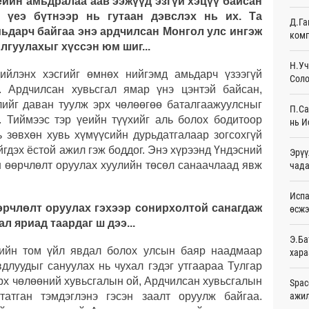
еийн амьдралаа аав ээжүүд эзгүй хэцүү байсан
Ур
х үеэ бүтнээр нь гутаан дэвслэх нь их. Та
Д.Га
мьдарч байгаа энэ ардчилсан Монгол улс ингэж
комп
Шейх
лгуулахыг хүссэн юм шиг...
зарл
Ур
Н.Уч
ийлэнх хэсгийг өмнөх нийгэмд амьдарч үзээгүй
Соло
. Ардчилсан хувьсгал ямар үнэ цэнтэй байсан,
Орон
тарв
ийг даван туулж эрх чөлөөгөө баталгаажуулсныг
П.Са
Ур
й. Тиймээс тэр үеийн түүхийг аль болох бодитоор
нь И
ь зөвхөн хувь хүмүүсийн дурьдатгалаар зогсохгүй
Боло
гдэх ёстой ажил гэж боддог. Энэ хүрээнд Үндэсний
Эрүү
олон
н өөрчлөлт оруулах хуулийн төсөл санаачлаад явж
сана
чада
Ур
Испа
Найм
өрчлөлт оруулах гэхээр сонирхолтой санагдаж
өсж
10,0
л яриад таардаг ш дээ...
Ур
Э.Ба
гийн том үйл явдал болох улсын баяр наадмаар
хара
Худа
длуудыг сануулах нь чухал гэдэг утгаараа Тулгар
өрий
эрх чөлөөний хувьсгалын ой, Ардчилсан хувьсгалын
Ур
Spac
атган тэмдэглэнэ гэсэн заалт оруулж байгаа.
ажи
АНУ-