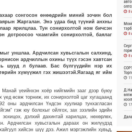
авто
олго
8 
лахаар сонгосон өнөөдрийн миний зочин бол
аярын Жаргалан. Энэ удаа бид түүний анхны
Монг
лаар ярилцлаа. Тун сонирхолтой ном бичсэн
тэрб
8 
эн дотроосоо чхамгийн сонирхолтой, баялаг
Серг
гори
омыг уншлаа. Ардчилсан хувьсгалын салхинд,
8 
орнисон ардчиллын охины түүх гэсэн хавтсан
шууд л булаав. Бас бүлгүүдийн нэр их
COP1
төрийн хүмүүжил гэх жишээтэй.Яагаад яг ийм
Торг
11
Д.На
. Манай үеийнхэн хоёр нийгмийн зааг дээр буюу
өлги
х үед өсөж торниж, их сонирхолтой цаг хугацаанд
нээл
92 оны ардчилсан Үндсэн хуулиар тунхагласан
17
ийгэм" гэж юу болохыг ойлгох, зах зээлийн эдийн
 зохицох, дэлхий дахинтай харилцах, нөхөрлөх,
Дала
болн
ан. Ардчилсан хувьсгалын дараах он жилүүдэд
18
 хайгуул хийсэн шүү дээ. Ажил мэргэжлийн хувьд,