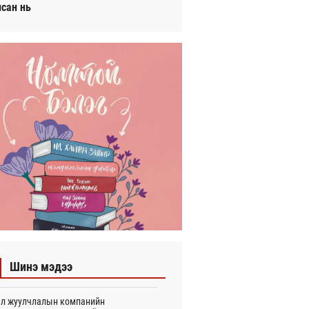
исан нь
Шинэ мэдээ
л жуулчлалын компанийн