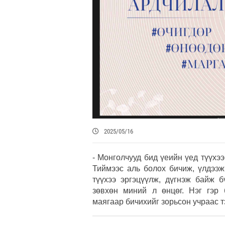
2025/05/16
- Монголчууд бид үеийн үед түүхээ
Тиймээс аль болох бичиж, үлдээж
түүхээ эргэцүүлж, дүгнэж байж б
зөвхөн миний л өнцөг. Нэг гэр 
маягаар бичихийг зорьсон учраас т