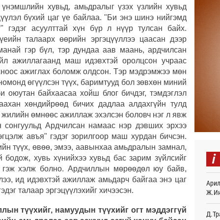
 үнэмшлийн хувьд, амьдралыг үзэх үзлийн хувьд
Авто
цүүлэл бүхий цаг үе байлаа. "Би энэ шинэ нийгэмд
тоог
авна
" гэдэг асуулттай хүн бүр л нүүр тулсан байх.
18
 үеийн талаарх өөрийн эргэцүүллээ цаасан дээр
 манай гэр бүл, тэр дундаа аав маань, ардчилсан
Р.Да
үйл ажиллагаанд маш идэвхтэй оролцсон учраас
орло
хноос ажиглах боломж олдсон. Тэр мэдрэмжээ мөн
19
номонд өгүүлсэн түүх, баримтууд бол зөвхөн миний
би оюутан байхаасаа хойш блог бичдэг, тэмдэглэл
Улаа
19
аахан хөндийрөөд бичих дадлаа алдахгүйн тулд
 жилийн өмнөөс ажиллаж эхэлсэн боловч нэг л явж
СОР1
н сонгуульд Ардчилсан намаас нэр дэвших эрхээ
дипл
эгцэлж авъя" гэдэг зорилгоор маш хурдан бичсэн.
тэрг
Ур
ийн түүх, өвөө, эмээ, аавынхаа амьдралын замнал,
i
й бодож, хувь хүнийхээ хувьд бас зарим зүйлсийг
“Дүр
 гэж хэлж болно. Ардчиллын мөрөөдөл юу байв,
үзэс
ээ, ид идэвхтэй ажиллаж амьдарч байгаа энэ цаг
Арил
Ур
гэдэг талаар эргэцүүлэхийг хичээсэн.
Ж.И
Энэ 
ллын түүхийг, намуудын түүхийг огт мэддэггүй
505.
Д.Тр
мянг