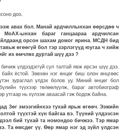
?
СОР1
угср
нсоно доо.
Хөвс
үлээж авах бол. Манай ардчиллынхан өөрсдөө ч
тахи
. МоАХ-ынхан бараг ганцаараа ардчилсан
айлдаанд орсон шахам домог ярина. МСДН бид
Аун 
 тавьж өгөөгүй бол тэр зэрлэгүүд юугаа ч хийж
нийг
хийг их өмчлөх дуртай шүү дээ ?
Шата
 бичиж үлдээдэггүй сул талтай явж ирсэн шүү дээ.
хува
 байх ёстой. Зөвхөн нэг өнцөг биш олон өнцгөөс
үтэн зураглал үлдэх болов уу. Миний өнцөг бол
бүлийн түүхээр төлөөлүүлж, бараг автобиограф
эр утгаар нь хүлээж аваасай гэж бодож байна.
дад Зөг эмээгийнхээ тухай ярьж өгөөч. Ээжийн
олтой түүхтэй хүн байгаа вэ. Түүний үлдээсэн
 дээл бий тухай та номондоо бичжээ. Тэр ямар
э. Та өмсдөг үү. Өөр ямар нэг эд зүйл үлдсэн