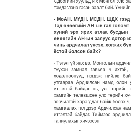
Одоогийн хуульд Их Монгол Улс ба
тэмдэглэнэ гэсэн заалт бий. Үүнийг 
- МоАН, МҮДН, МСДН, ШДХ гээд
Тэд өнөөгийн АН-ын гал голомт 
хүний эрх ярих атлаа бусдын 
өнөөгийн АН-ын залуус дотор и
чинь ардчилал үүсэх, хөгжих бү
ёстой болсон байх?
- Тэгэлгүй яах вэ. Монголын ардчи
түүхэн замнал гавьяа ч ихтэй,
хөдөлгөөнүүд нэгдэж нийлж бай
утгаараа Ардчилсан намд олон у
итгэлтэй байдаг нь, улс төрийн
хамгийн төлөвшсөн улс төрийн хү
зөрчилтэй харагддаг байж болох ч,
хамгаалах тал дээр Ардчилсан нам
итгэлтэй байдаг. Тиймээс ардчил
таниулахыг хичээсэн.