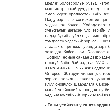
мэдлэг боловсролын хувьд, итгэл
маш их эрэл хайгуул, дотоод эргэ
ямар үүрэг оролцоотой байх вэ?
Нэгдүгээрт, энэ сонирхолтой цаг
үлдээе гэж бодсон. Хоёрдугаарт,
хувьсгалыг дагасан улс төрийн 
надад бүхий л үйл явцыг маш ойр
тэмдэглэж үлдээхийг зорьсон. Энэ 
л харах өнцөг юм. Гуравдугаарт, 
хөтөлдөг байсан юм. Блогноос ж
"Бодрол" номын санаан дээр хэдэн
өгөхгүй байж байгаад сая УИХ-ы
авахын өмнө "Ер нь нэг бодлоо ц
Өнгөрсөн 30 гаруй жилийн улс төр
зорьсон зорилгын талаар нухацта
илүү оновчлох шаардлага байсан
манай үеийнхний мөрөөдөл юу бил
үед бид юу хийхийг зорих ёстой вэ 
- Таны үеийнхэн үнэндээ ардчи