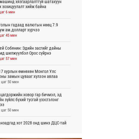
машинд хязгаарлалтгүй шатахуун
х зохицуулалт хийж байна
цаг 6 мин
олын гадаад валютын нөөц 7.9
ум ам.долларт хүрчээ
цаг 45 мин
ей Собянин: Эдийн засгийг дайны
мд шилжүүлбэл Орос сүйрнэ
цаг 57 мин
7 хурлын өмнөхөн Монгол Улс
оны замын цувааг хүлээн авлаа
 цаг 50 мин
цагдоржийн ховор гар бичмэл, эд
йн зүйлс бүхий тусгай үзэсгэлэнг
ээ
 цаг 50 мин
нзадгад хот 2028 онд шинэ ДЦС-тай
о
 цаг 52 мин