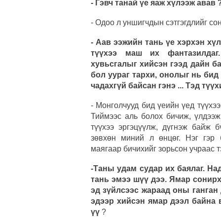
- Гэвч танай үе яаж хүлээж авав 
- Одоо л уншигчдын сэтгэгдлийг со
- Аав ээжийн тань үе хэрхэн х
түүхээ маш их фантазилдаг
хувьсгалыг хийсэн гээд дайн б
бол уураг тархи, онолыг нь бид
чадахгүй байсан гэнэ ... Тэд түү
- Монголчууд бид үеийн үед түүхээ
Тиймээс аль болох бичиж, үлдээж
түүхээ эргэцүүлж, дүгнэж байж б
зөвхөн миний л өнцөг. Нэг гэр 
маягаар бичихийг зорьсон учраас т
-Таны удам судар их баялаг. На
тань эмээ шүү дээ. Ямар сонирх
эд зүйлсээс жараад оны ганган
эдээр хийсэн ямар дээл байна в
үү
?