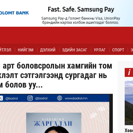
ЙТЛЭЛ
НИЙГЭМ
ДЭЛХИЙ
ЭДИЙН ЗАСАГ
УРЛАГ
СПОРТ
Э
 арт боловсролын хамгийн том
i
лэлт сэтгэлгээнд сургадаг нь
 болов уу...
Хөв