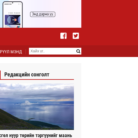
РҮҮЛ МЭНД
Редакцийн сонголт
сгөл нуур төрийн тэргүүнийг маань