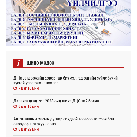
i
Шинэ мэдээ
Д.Нацагдоржийн ховор гар бичмэл, эд өлгийн зүйлс бүхий
тусгай үзэсгэлэнг нээлээ
7 цаг 16 мин
Даланзадгад хот 2028 онд шинэ ДЦС-тай болно
8 цаг 18 мин
Автомашины улсын дугаар сондгой тоогоор төгссөн бол
өнөөдөр шатахуун авна
8 цаг 22 мин