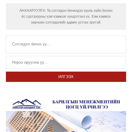
АНХААРУУЛГА: Та сэтгэгдэл бичихдээ хууль зүйн болон
ёс суртахууны хэм хэмжээг хүндэтгэнэ үү. Хэм хэмжээ
зөрчсөн сэтгэгдэлийг админ устгах эрхтэй.
ИЛГЭЭХ