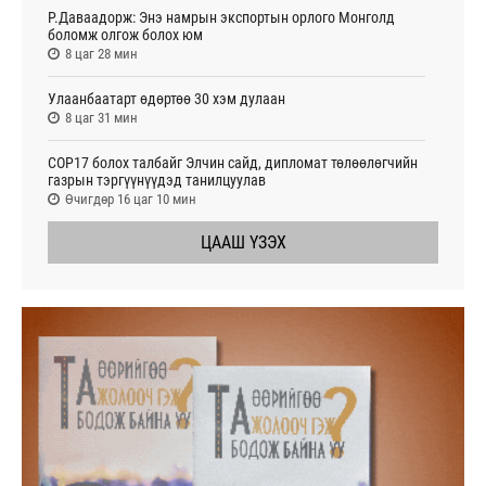
Р.Даваадорж: Энэ намрын экспортын орлого Монголд
боломж олгож болох юм
8 цаг 28 мин
Улаанбаатарт өдөртөө 30 хэм дулаан
8 цаг 31 мин
СОР17 болох талбайг Элчин сайд, дипломат төлөөлөгчийн
газрын тэргүүнүүдэд танилцуулав
Өчигдөр 16 цаг 10 мин
ЦААШ ҮЗЭХ