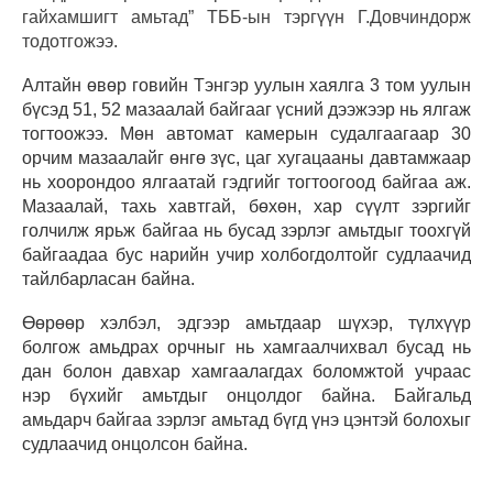
гайхамшигт амьтад” ТББ-ын тэргүүн Г.Довчиндорж
тодотгожээ.
Алтайн өвөр говийн Тэнгэр уулын хаялга 3 том уулын
бүсэд 51, 52 мазаалай байгааг үсний дээжээр нь ялгаж
тогтоожээ. Мөн автомат камерын судалгаагаар 30
орчим мазаалайг өнгө зүс, цаг хугацааны давтамжаар
нь хоорондоо ялгаатай гэдгийг тогтоогоод байгаа аж.
Мазаалай, тахь хавтгай, бөхөн, хар сүүлт зэргийг
голчилж ярьж байгаа нь бусад зэрлэг амьтдыг тоохгүй
байгаадаа бус нарийн учир холбогдолтойг судлаачид
тайлбарласан байна.
Өөрөөр хэлбэл, эдгээр амьтдаар шүхэр, түлхүүр
болгож амьдрах орчныг нь хамгаалчихвал бусад нь
дан болон давхар хамгаалагдах боломжтой учраас
нэр бүхийг амьтдыг онцолдог байна. Байгальд
амьдарч байгаа зэрлэг амьтад бүгд үнэ цэнтэй болохыг
судлаачид онцолсон байна.