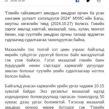
2024/10/28
“Говийн гайхамшигт амьтдын амьдрах орчин ба усан
хангамж уулзалт хэлэлцүүлэг-2024” МУИС-ийн Багш,
оюутны хөгжлийн төвд (2024.10.27) болжээ.
Говийн
зэрлэг амьтад хавтгай, мазаалай, тахь, хулан, монгол
бөхөн, хар сүүлтийн амьдрах орчны талаар эрдэмтэн
судлаачид судалгаагаа танилцуулсан байна.
Мазаалайн тоо толгой хэт цөөн учраас байгальд
өөрийн гүйцэтгэх үүрэггүй болсон байх магадлалтай
гэж үзэж байжээ. Гэтэл мазаалай говийн баян
бүрдүүдийг нөхөн сэргээдэг хармагийг ургуулдаг
амьтан болохыг сүүлийн үеийн судалгаагаар нотлох
болсон байна.
Байгальд унасан хармагийн үрийн ургах чадамж 10-15
хувьтай байдаг. Энэ ургамлыг мазаалай идээд
ходоодоороо боловсруулаад гаргасан тохиолдолд 50
хувиас дээш ургах боломжтой. Тэгэхээр мазаалай
амьдрах орчноо өөрөө бүтээдэг гэж “Говийн