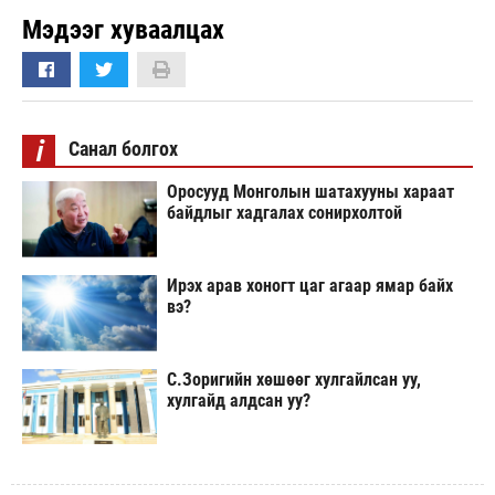
Мэдээг хуваалцах
i
Санал болгох
Оросууд Монголын шатахууны хараат
байдлыг хадгалах сонирхолтой
Ирэх арав хоногт цаг агаар ямар байх
вэ?
С.Зоригийн хөшөөг хулгайлсан уу,
хулгайд алдсан уу?