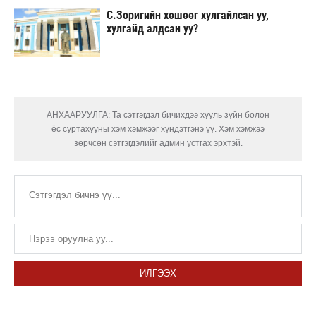
С.Зоригийн хөшөөг хулгайлсан уу,
хулгайд алдсан уу?
АНХААРУУЛГА: Та сэтгэгдэл бичихдээ хууль зүйн болон
ёс суртахууны хэм хэмжээг хүндэтгэнэ үү. Хэм хэмжээ
зөрчсөн сэтгэгдэлийг админ устгах эрхтэй.
ИЛГЭЭХ