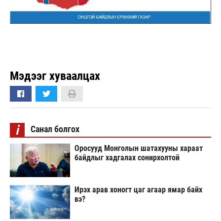
Мэдээг хуваалцах
i
Санал болгох
Оросууд Монголын шатахууны хараат
байдлыг хадгалах сонирхолтой
Ирэх арав хоногт цаг агаар ямар байх
вэ?