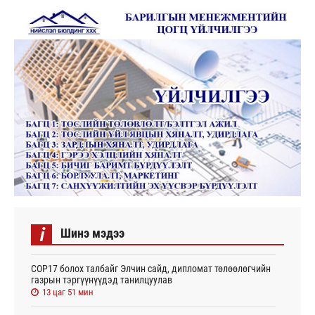
i
Шинэ мэдээ
СОР17 болох талбайг Элчин сайд, дипломат төлөөлөгчийн
газрын тэргүүнүүдэд танилцуулав
13 цаг 51 мин