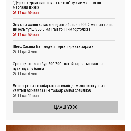
“Дүрслэх урлагийн оюуны өв сан” тусгай үзэсгэлэнг
маргааш нээнэ
13 цаг 56 мин
Энэ оны эхний хагас жилд авто бензин 505.2 мянган тонн,
дизель түлш 956.7 мянган тонн импортолжээ
13 цаг 59 мин
Шейх Хасина Бангладешт эргэн ирэхээ зарлав
14 цаг 3 мин
Орон нутагт жил бүр 500-700 толгой тарвагыг сэлгэн
нутагшуулж байна
14 цаг 6 мин
Боловсролын салбарын хөгжлийг дэмжих олон улсын
хамтын ажиллагааны талаар санал солилцов
14 цаг 11 мин
ЦААШ ҮЗЭХ