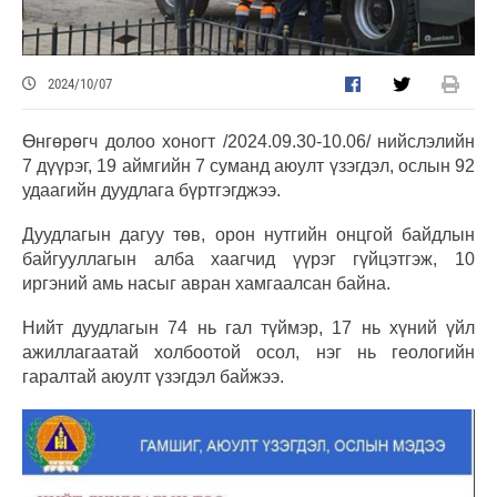
2024/10/07
Өнгөрөгч долоо хоногт /2024.09.30-10.06/ нийслэлийн
7 дүүрэг, 19 аймгийн 7 суманд аюулт үзэгдэл, ослын 92
удаагийн дуудлага бүртгэгджээ.
Дуудлагын дагуу төв, орон нутгийн онцгой байдлын
байгууллагын алба хаагчид үүрэг гүйцэтгэж, 10
иргэний амь насыг авран хамгаалсан байна.
Нийт дуудлагын 74 нь гал түймэр, 17 нь хүний үйл
ажиллагаатай холбоотой осол, нэг нь геологийн
гаралтай аюулт үзэгдэл байжээ.