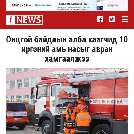
Онцгой байдлын алба хаагчид 10
иргэний амь насыг авран
хамгаалжээ