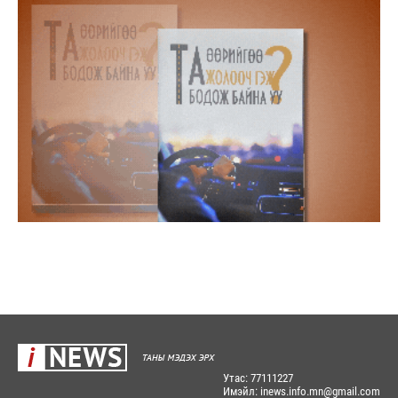
Утас: 77111227
Имэйл: inews.info.mn@gmail.com