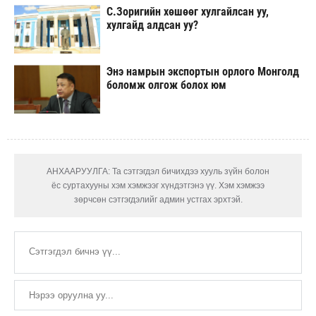
С.Зоригийн хөшөөг хулгайлсан уу,
хулгайд алдсан уу?
Энэ намрын экспортын орлого Монголд
боломж олгож болох юм
АНХААРУУЛГА: Та сэтгэгдэл бичихдээ хууль зүйн болон
ёс суртахууны хэм хэмжээг хүндэтгэнэ үү. Хэм хэмжээ
зөрчсөн сэтгэгдэлийг админ устгах эрхтэй.