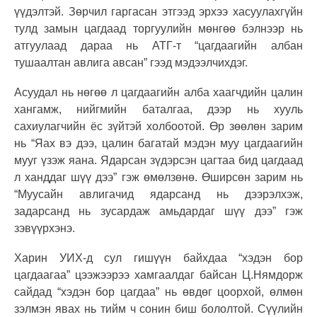
үүдэлтэй. Зөрчил гаргасан этгээд эрхээ хасуулахгүйн
тулд замын цагдаад торгуулийн мөнгөө бэлнээр нь
атгуулаад дараа нь АТГ-т “цагдаагийн албан
тушаалтан авлига авсан” гээд мэдээлчихдэг.
Асуудал нь нөгөө л цагдаагийн алба хаагчдийн цалин
хангамж, нийгмийн баталгаа, дээр нь хууль
сахиулагчийн ёс зүйтэй холбоотой. Өр зөөлөн зарим
нь “Яах вэ дээ, цалин багатай мэдэн муу цагдаагийн
мууг үзэж яана. Ядарсан зүдэрсэн цагтаа бид цагдаад
л ханддаг шүү дээ” гэж өмөлзөнө. Өширсөн зарим нь
“Муусайн авлигачид ядарсанд нь дээрэлхэж,
задарсанд нь зусардаж амьдардаг шүү дээ” гэж
зэвүүрхэнэ.
Харин УИХ-д сул гишүүн байхдаа “хэдэн бор
цагдаагаа” цээжээрээ хамгаалдаг байсан Ц.Нямдорж
сайдад “хэдэн бор цагдаа” нь өвдөг цоорхой, өлмөн
зэлмэн явах нь тийм ч сонин биш бололтой. Сүүлийн