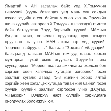
Ямартай ч АН засаглаж байх үед Х.Тэмүүжин
гишүүний
(
хууль батлагдах үед мань хүн сайдын
ажлаа хэдийн өгсөн байсан ч өнөө хэр нь Эрүүгийн
шинэ хуулийн автораар Х.Тэмүүжинг нэрлэдэг
)
тэмцэж
байж батлуулсан Эрүү, Зөрчлийн хуулийг МАН-ын
буцааж татах, өөрчлөлт оруулахад хувь нэмрээ
оруулсан нь үнэн. МАН-ынхны тэр үед хуулийг
“өөрчлөн найруулсны” балгаар “Эрдэнэт” үйлдвэрийг
барьцаанд тавьсан МАН-ын томчууд ялаас хэрхэн
мултарсан тухай өмнө өгүүлсэн. Эрүүгийн шинэ
хуульд орсон “Мөрдөн шалгах ажиллагаа эхэлсэн бол
хэргийн хөөн хэлэлцэх хугацааг зогсооно” гэсэн
заалтыг сугалж аваад “5-8 жилийн хорих ялтай
хэргийн хөөн хэлэлцэх хугацаа таван жил байна” гэсэн
хуучин хуулийн заалтыг сэргээсэн учир Д.Сугар,
Ч.Ганзориг, Т.Очирхүү нарт хуулийн хариуцлага
оногдуулах боломжгүй юм.