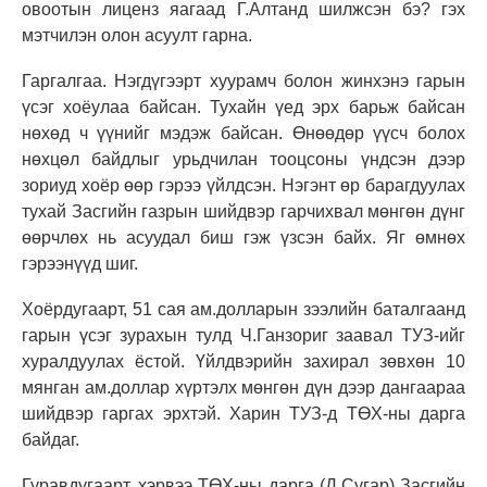
овоотын лиценз яагаад Г.Алтанд шилжсэн бэ? гэх
мэтчилэн олон асуулт гарна.
Гаргалгаа. Нэгдүгээрт хуурамч болон жинхэнэ гарын
үсэг хоёулаа байсан. Тухайн үед эрх барьж байсан
нөхөд ч үүнийг мэдэж байсан. Өнөөдөр үүсч болох
нөхцөл байдлыг урьдчилан тооцсоны үндсэн дээр
зориуд хоёр өөр гэрээ үйлдсэн. Нэгэнт өр барагдуулах
тухай Засгийн газрын шийдвэр гарчихвал мөнгөн дүнг
өөрчлөх нь асуудал биш гэж үзсэн байх. Яг өмнөх
гэрээнүүд шиг.
Хоёрдугаарт, 51 сая ам.долларын зээлийн баталгаанд
гарын үсэг зурахын тулд Ч.Ганзориг заавал ТУЗ-ийг
хуралдуулах ёстой. Үйлдвэрийн захирал зөвхөн 10
мянган ам.доллар хүртэлх мөнгөн дүн дээр дангаараа
шийдвэр гаргах эрхтэй. Харин ТУЗ-д ТӨХ-ны дарга
байдаг.
Гуравдугаарт, хэрвээ ТӨХ-ны дарга
(
Д.Сугар
)
Засгийн