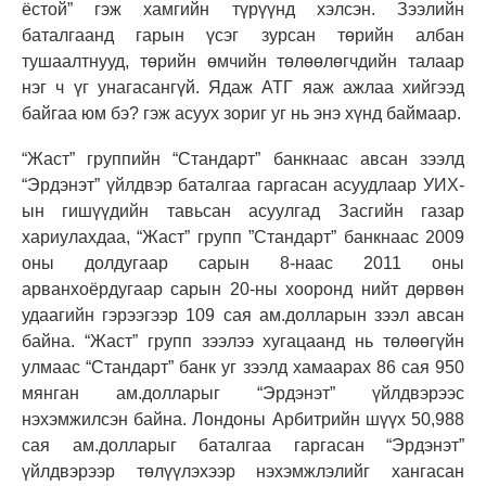
ёстой” гэж хамгийн түрүүнд хэлсэн. Зээлийн
баталгаанд гарын үсэг зурсан төрийн албан
тушаалтнууд, төрийн өмчийн төлөөлөгчдийн талаар
нэг ч үг унагасангүй. Ядаж АТГ яаж ажлаа хийгээд
байгаа юм бэ? гэж асуух зориг уг нь энэ хүнд баймаар.
“Жаст” группийн “Стандарт” банкнаас авсан зээлд
“Эрдэнэт” үйлдвэр баталгаа гаргасан асуудлаар УИХ-
ын гишүүдийн тавьсан асуулгад Засгийн газар
хариулахдаа, “Жаст” групп ”Стандарт” банкнаас 2009
оны долдугаар сарын 8-наас 2011 оны
арванхоёрдугаар сарын 20-ны хооронд нийт дөрвөн
удаагийн гэрээгээр 109 сая ам.долларын зээл авсан
байна. “Жаст” групп зээлээ хугацаанд нь төлөөгүйн
улмаас “Стандарт” банк уг зээлд хамаарах 86 сая 950
мянган ам.долларыг “Эрдэнэт” үйлдвэрээс
нэхэмжилсэн байна. Лондоны Арбитрийн шүүх 50,988
сая ам.долларыг баталгаа гаргасан “Эрдэнэт”
үйлдвэрээр төлүүлэхээр нэхэмжлэлийг хангасан