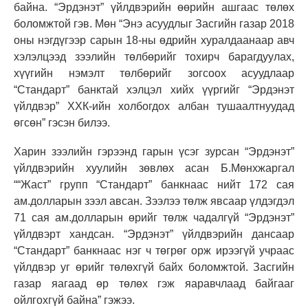
байна. “Эрдэнэт” үйлдвэрийн өөрийн ашгаас төлөх
боломжтой гэв. Мөн “Энэ асуудлыг Засгийн газар 2018
оны нэгдүгээр сарын 18-ны өдрийн хуралдаанаар авч
хэлэлцээд зээлийн төлбөрийг тохирч барагдуулах,
хүүгийн нэмэлт төлбөрийг зогсоох асуудлаар
“Стандарт” банктай хэлцэл хийх үүргийг “Эрдэнэт
үйлдвэр” ХХК-ийн холбогдох албан тушаалтнуудад
өгсөн” гэсэн билээ.
Харин зээлийн гэрээнд гарын үсэг зурсан “Эрдэнэт”
үйлдвэрийн хуулийн зөвлөх асан Б.Мөнхжаргал
““Жаст” групп “Стандарт” банкнаас нийт 172 сая
ам.долларын зээл авсан. Зээлээ төлж явсаар үлдэгдэл
71 сая ам.долларын өрийг төлж чадалгүй “Эрдэнэт”
үйлдвэрт хандсан. “Эрдэнэт” үйлдвэрийн дансаар
“Стандарт” банкнаас нэг ч төгрөг орж ирээгүй учраас
үйлдвэр уг өрийг төлөхгүй байх боломжтой. Засгийн
газар яагаад өр төлөх гэж яаравчлаад байгааг
ойлгохгүй байна” гэжээ.