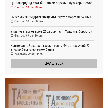
Цагаан ордонд бүжгийн танхим барихыг шүүх хоригложээ
Өчигдөр 10 цаг 23 мин
Нийслэлийн цэцэрлэгийн цахим бүртгэл маргааш эхэлнэ
Өчигдөр 10 цаг 00 мин
Улаанбаатарт өдөртөө 26 хэм дулаан. Үүлшинэ, бороотой
Өчигдөр 09 цаг 30 мин
Хөнгөлөлттэй зээлээр газрын тосны бүтээгдэхүүний 22
агуулах барьж, өргөтгөж байна
Уржигдар 20 цаг 44 мин
ЦААШ ҮЗЭХ