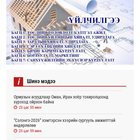
i
Шинэ мэдээ
Ормузын асуудлаар Оман, Иран хоёр тохиролцоонд
хүрэхэд ойрхон байна
23 цаг 55 мин
"Сэлэнгэ-2026” хэмтэрсэн хээрийн сургууль амжилттай
өндөрлөлөө
23 цаг 59 мин