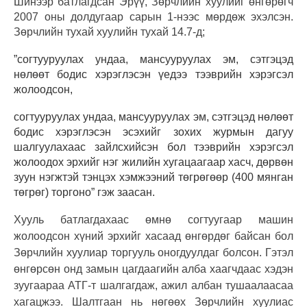
Шинээр батлагдсан Эрүү, Зөрчлийн хуулийг өнгөрөгч
2007 оны долдугаар сарын 1-нээс мөрдөж эхэлсэн.
Зөрчлийн тухай хуулийн тухай 14.7-д
;
”
согтууруулах ундаа, мансууруулах эм, сэтгэцэд
нөлөөт бодис хэрэглэсэн үедээ тээврийн хэрэгсэл
жолоодсон
,
согтууруулах ундаа, мансууруулах эм, сэтгэцэд нөлөөт
бодис хэрэглэсэн эсэхийг зохих журмын дагуу
шалгуулахаас зайлсхийсэн бол тээврийн хэрэгсэл
жолоодох эрхийг нэг жилийн хугацаагаар хас
ч,
дөрвөн
зуун нэгжтэй тэнцэх хэмжээний төгрөгөөр
(400
мянган
төгрөг
) торгоно
” гэж заасан.
Хууль батлагдахаас өмнө согтуугаар машин
жолоодсон хүний эрхийг хасаад өнгөрдөг байсан бол
Зөрчлийн хуулиар торгууль оногдуулдаг болсон. Гэтэл
өнгөрсөн онд замын цагдаагийн алба хаагчдаас хэдэн
зуугаараа АТГ-т шалгагдаж, ажил албан тушаалаасаа
хагацжээ. Шалтгаан нь нөгөөх Зөрчлийн хуулиас