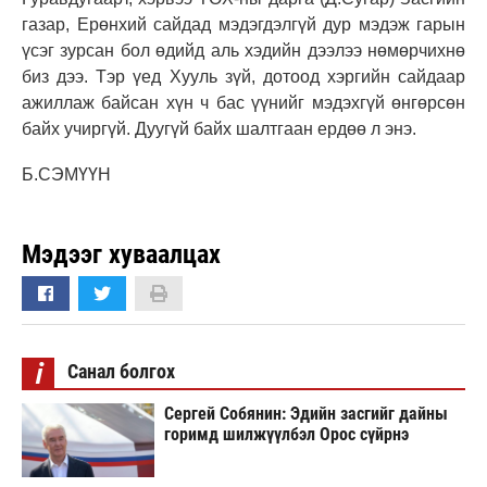
газар, Ерөнхий сайдад мэдэгдэлгүй дур мэдэж гарын
үсэг зурсан бол өдийд аль хэдийн дээлээ нөмөрчихнө
биз дээ. Тэр үед Хууль зүй, дотоод хэргийн сайдаар
ажиллаж байсан хүн ч бас үүнийг мэдэхгүй өнгөрсөн
байх учиргүй. Дуугүй байх шалтгаан ердөө л энэ.
Б.СЭМҮҮН
Мэдээг хуваалцах
i
Санал болгох
Сергей Собянин: Эдийн засгийг дайны
горимд шилжүүлбэл Орос сүйрнэ