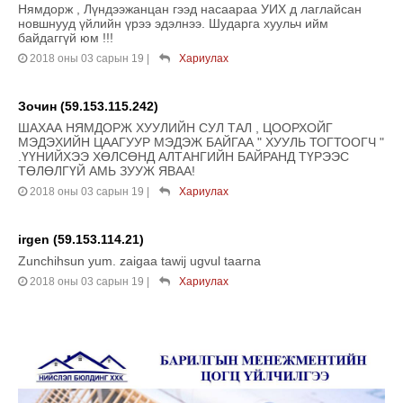
Нямдорж , Лүндээжанцан гээд насаараа УИХ д лаглайсан
новшнууд үйлийн үрээ эдэлнээ. Шударга хуульч ийм
байдаггүй юм !!!
2018 оны 03 сарын 19
|
Хариулах
Зочин (59.153.115.242)
ШАХАА НЯМДОРЖ ХУУЛИЙН СУЛ ТАЛ , ЦООРХОЙГ
МЭДЭХИЙН ЦААГУУР МЭДЭЖ БАЙГАА " ХУУЛЬ ТОГТООГЧ "
.ҮҮНИЙХЭЭ ХӨЛСӨНД АЛТАНГИЙН БАЙРАНД ТҮРЭЭС
ТӨЛӨЛГҮЙ АМЬ ЗУУЖ ЯВАА!
2018 оны 03 сарын 19
|
Хариулах
irgen (59.153.114.21)
Zunchihsun yum. zaigaa tawij ugvul taarna
2018 оны 03 сарын 19
|
Хариулах