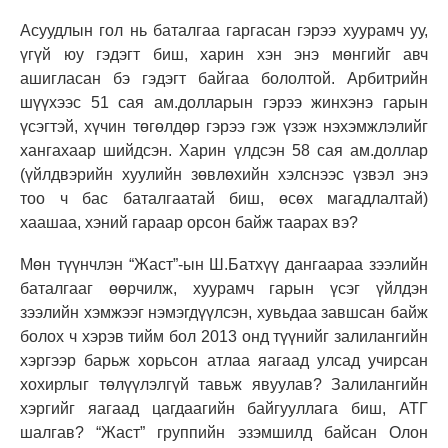
Асуудлын гол нь баталгаа гаргасан гэрээ хуурамч уу,
үгүй юу гэдэгт биш, харин хэн энэ мөнгийг авч
ашигласан бэ гэдэгт байгаа бололтой. Арбитрийн
шүүхээс 51 сая ам.долларын гэрээ жинхэнэ гарын
үсэгтэй, хүчин төгөлдөр гэрээ гэж үзэж нэхэмжлэлийг
хангахаар шийдсэн. Харин үлдсэн 58 сая ам.доллар
(
үйлдвэрийн хуулийн зөвлөхийн хэлснээс үзвэл энэ
тоо ч бас баталгаатай биш, өсөх магадлалтай
)
хаашаа, хэний гараар орсон байж таарах вэ?
Мөн түүнчлэн “Жаст”-ын Ш.Батхүү дангаараа зээлийн
баталгааг өөрчилж, хуурамч гарын үсэг үйлдэн
зээлийн хэмжээг нэмэгдүүлсэн, хувьдаа завшсан байж
болох ч хэрэв тийм бол 2013 онд түүнийг залилангийн
хэргээр барьж хорьсон атлаа яагаад улсад учирсан
хохирлыг төлүүлэлгүй тавьж явуулав? Залилангийн
хэргийг яагаад цагдаагийн байгууллага биш, АТГ
шалгав? “Жаст” группийн эзэмшилд байсан Олон