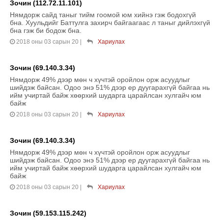
Зочин (112.72.11.101)
Нямдорж сайд таныг тийм гоомой юм хийнэ гэж бодохгүй
бна. Хуульдийг Баттулга захирч байгаагаас л таныг дийлэхгүй
бна гэж би бодож бна.
2018 оны 03 сарын 20
|
Хариулах
Зочин (69.140.3.34)
Нямдорж 49% дээр мөн ч хүчтэй оройлон орж асуудлыг
шийдэж байсан. Одоо энэ 51% дээр ер дуугарахгүй байгаа нь
ийм учиртай байж хөөрхий шударга царайлсан хулгайч юм
байж
2018 оны 03 сарын 20
|
Хариулах
Зочин (69.140.3.34)
Нямдорж 49% дээр мөн ч хүчтэй оройлон орж асуудлыг
шийдэж байсан. Одоо энэ 51% дээр ер дуугарахгүй байгаа нь
ийм учиртай байж хөөрхий шударга царайлсан хулгайч юм
байж
2018 оны 03 сарын 20
|
Хариулах
Зочин (59.153.115.242)