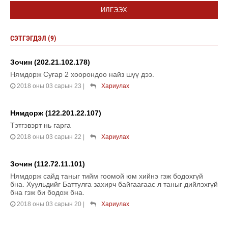
ИЛГЭЭХ
СЭТГЭГДЭЛ (9)
Зочин (202.21.102.178)
Нямдорж Сугар 2 хоорондоо найз шүү дээ.
2018 оны 03 сарын 23
|
Хариулах
Нямдорж (122.201.22.107)
Тэтгэвэрт нь гарга
2018 оны 03 сарын 22
|
Хариулах
Зочин (112.72.11.101)
Нямдорж сайд таныг тийм гоомой юм хийнэ гэж бодохгүй
бна. Хуульдийг Баттулга захирч байгаагаас л таныг дийлэхгүй
бна гэж би бодож бна.
2018 оны 03 сарын 20
|
Хариулах