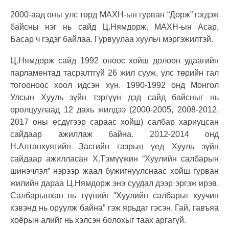
2000-аад оны улс төрд МАХН-ын гурван “Дорж” гэгдэж
байсны нэг нь сайд Ц.Нямдорж. МАХН-ын Асар,
Басар ч гэдэг байлаа. Гурвуулаа хуульч мэргэжилтэй.
Ц.Нямдорж сайд 1992 оноос хойш долоон удаагийн
парламентад тасралтгүй 26 жил сууж, улс төрийн гал
тогооноос хоол идсэн хүн. 1990-1992 онд Монгол
Улсын Хууль зүйн тэргүүн дэд сайд байсныг нь
оролцуулаад 12 дахь жилдээ
(2000
-
200
5, 2008-2012,
2017 оны есдүгээр сараас хойш
)
салбар хариуцсан
сайдаар ажиллаж байна. 2012-2014 онд
Н.Алтанхуягийн Засгийн газрын үед Хууль зүйн
сайдаар ажилласан Х.Тэмүүжин “Хуулийн салбарын
шинэчлэл” нэрээр жаал бужигнуулснаас хойш гурван
жилийн дараа Ц.Нямдорж энэ суудал дээр эргэж ирэв.
Салбарынхан нь түүнийг “Хуулийн салбарыг хуучин
хэвэнд нь оруулж байна” гэж ярьдаг гэсэн. Гай, гавъяа
хоёрын алийг нь хэлсэн болохыг таах аргагүй.