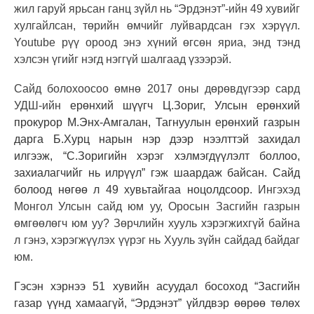
жил гаруй ярьсан ганц зүйл нь “Эрдэнэт”-ийн 49 хувийг
хулгайлсан, төрийн өмчийг луйвардсан гэх хэрүүл.
Youtube
рүү ороод энэ хүний өгсөн яриа, энд тэнд
хэлсэн үгийг нэгд нэггүй шалгаад үзээрэй.
Сайд болохоосоо өмнө
2017 оны дөрөвдүгээр сард
УДШ-ийн
ерөнхий шүүгч Ц.Зориг, Улсын ерөнхий
прокурор М.Энх-Амгалан, Тагнуулын ерөнхий газрын
дарга Б.Хурц нарын нэр дээр нээлттэй захидал
илгээж
, “
С.Зоригийн хэрэг хэлмэгдүүлэлт боллоо,
захиалагчийг нь илрүүл
”
гэ
ж шаардаж
байсан.
Сайд
болоод нөгөө л 49 хувьтайгаа ноцолдсоор.
Ингэхэд
Монгол Улсын сайд юм уу, Оросын Засгийн газрын
өмгөөлөгч юм уу? Зөрчлийн хууль хэрэгжихгүй байна
л гэнэ, хэрэгжүүлэх үүрэг нь Хууль зүйн сайдад байдаг
юм.
Гэсэн хэрнээ 51 хувийн асуудал босоход “Засгийн
газар үүнд хамаагүй, “Эрдэнэт” үйлдвэр өөрөө төлөх