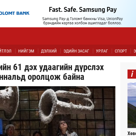
ЙТЛЭЛ
НИЙГЭМ
ДЭЛХИЙ
ЭДИЙН ЗАСАГ
УРЛАГ
СПОРТ
Э
йн 61 дэх удаагийн дүрслэх
i
еннальд оролцож байна
Хөв