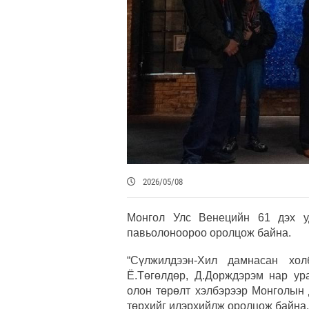
2026/05/08
Монгол Улс Венецийн 61 дэх уд
павьолоноороо оролцож байна.
“Сүлжилдээн-Хил дамнасан холб
Ё.Төгөлдөр, Д.Дорждэрэм нар ура
олон төрөлт хэлбэрээр Монголын 
төрхийг илэрхийлж оролцож байна.