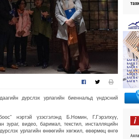
тах
аагийн дүрслэх урлагийн биеннальд үндэсний
i
оос" нэртэй үзэсгэлэнд Б.Номин, Г.Гэрэлхүү,
н зураг, видео, баримал, текстил, инсталляцийн
дүрслэх урлагийн өнөөгийн хөгжил, өвөрмөц өнгө
Аяла