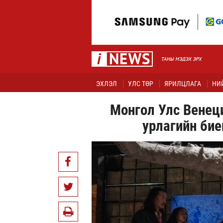
ЭХЛЭЛ
УЛС ТӨР
ЯРИЛЦЛАГА
НИ
Монгол Улс Венеци
урлагийн би