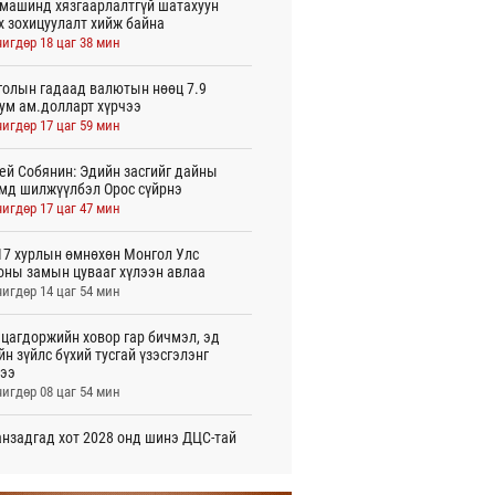
машинд хязгаарлалтгүй шатахуун
х зохицуулалт хийж байна
игдөр 18 цаг 38 мин
олын гадаад валютын нөөц 7.9
ум ам.долларт хүрчээ
игдөр 17 цаг 59 мин
ей Собянин: Эдийн засгийг дайны
мд шилжүүлбэл Орос сүйрнэ
игдөр 17 цаг 47 мин
7 хурлын өмнөхөн Монгол Улс
оны замын цувааг хүлээн авлаа
игдөр 14 цаг 54 мин
цагдоржийн ховор гар бичмэл, эд
йн зүйлс бүхий тусгай үзэсгэлэнг
ээ
игдөр 08 цаг 54 мин
нзадгад хот 2028 онд шинэ ДЦС-тай
о
игдөр 07 цаг 51 мин