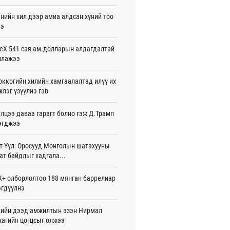
жигдар 16 цаг 01 мин
нийн хил дээр амиа алдсан хүний тоо
ээ
 Хасина Бангладешт эргэн ирэхээ
ав
жигдар 15 цаг 58 мин
eX 541 сая ам.долларын алдагдалтай
ллажээ
 нутагт жил бүр 500-700 толгой
агыг сэлгэн нутагшуулж байна
ккогийн хилийн хамгаалалтад илүү их
жигдар 15 цаг 54 мин
лэг үзүүлнэ гэв
всролын салбарын хөгжлийг дэмжих
лцээ даваа гарагт болно гэж Д.Трамп
 улсын хамтын ажиллагааны талаар
л солилцов
эгджээ
жигдар 15 цаг 50 мин
т-Үүл: Оросууд Монголын шатахууны
дугаар сард Сүхбаатар боомтоор
ат байдлыг хадгала...
17 тонн Аи-92 автобензин импортолжээ
жигдар 15 цаг 40 мин
+ олборлолтоо 188 мянган баррелиар
гдүүлнэ
лдагч Н.Амарзаяа: 32 хуудастай
н дэвтэр долоо хоногт л дүүрдэг
жигдар 15 цаг 31 мин
ийн дээд амжилтын эзэн Нирмал
агийн цогцсыг олжээ
д Фулбрайтын хөтөлбөрөөр 150 гаруй