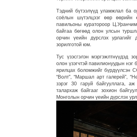
Тэдний бүтээлүүд уламжлал ба о
соёлын шүтэлцээг өөр өөрийн 
павильоны куратороор Ц.Уранчим
байгаа бөгөөд олон улсын туршл
орчин үеийн дүрслэх урлагийг 
зорилготой юм.
Тус үзэсгэлэн мэргэжлтнүүдэд з
олон үзэгчтэй павилионуудын нэг 
ярилцах боломжийг бүрдүүлсэн С
“Волт”, “Маршал арт галерей”, “Не
зэрэг 30 гаруй байгууллага, а
талархаж байгааг зохион байгуу
Монголын орчин үеийн дүрслэх урл