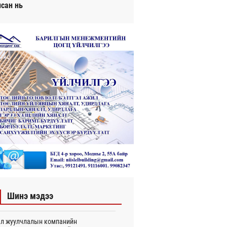
исан нь
Шинэ мэдээ
л жуулчлалын компанийн