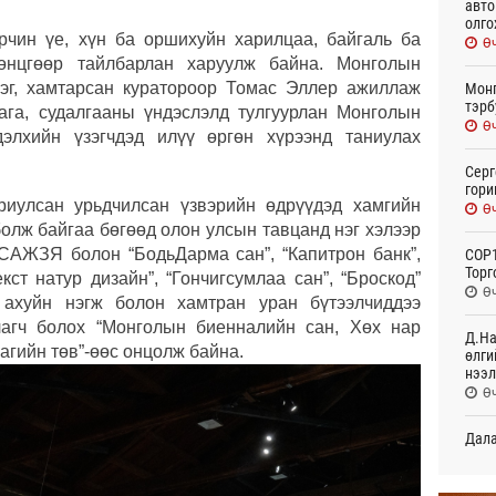
авто
олго
рчин үе, хүн ба оршихуйн харилцаа, байгаль ба
Өч
өнцгөөр тайлбарлан харуулж байна. Монголын
эг, хамтарсан куратороор Томас Эллер ажиллаж
Монг
тэрб
ага, судалгааны үндэслэлд тулгуурлан Монголын
Өч
дэлхийн үзэгчдэд илүү өргөн хүрээнд таниулах
Серг
гори
ориулсан урьдчилсан үзвэрийн өдрүүдэд хамгийн
Өч
болж байгаа бөгөөд олон улсын тавцанд нэг хэлээр
САЖЗЯ болон “БодьДарма сан”, “Капитрон банк”,
COP1
Торг
кст натур дизайн”, “Гончигсумлаа сан”, “Броскод”
Өч
ж ахуйн нэгж болон хамтран уран бүтээлчиддээ
лагч болох “Монголын биенналийн сан, Хөх нар
Д.На
агийн төв”-өөс онцолж байна.
өлги
нээл
Өч
Дала
болн
Өч