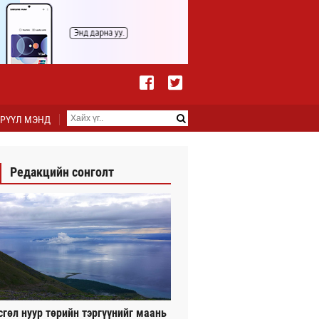
РҮҮЛ МЭНД
Редакцийн сонголт
сгөл нуур төрийн тэргүүнийг маань