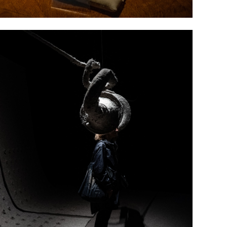
COP1
сург
Хөшс
Авто
татв