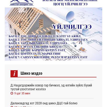
i
Шинэ мэдээ
Д.Нацагдоржийн ховор гар бичмэл, эд өлгийн зүйлс бүхий
тусгай үзэсгэлэнг нээлээ
9 цаг 35 мин
Даланзадгад хот 2028 онд шинэ ДЦС-тай болно