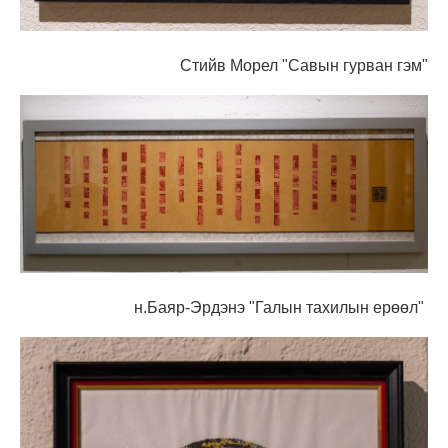
Стийв Морел "Савын гурван гэм"
н.Баяр-Эрдэнэ "Галын тахилын ерөөл"