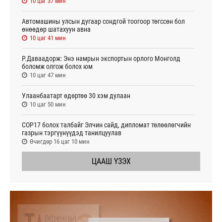
10 цаг 37 мин
Автомашины улсын дугаар сондгой тоогоор төгссөн бол
өнөөдөр шатахуун авна
10 цаг 41 мин
Р.Даваадорж: Энэ намрын экспортын орлого Монголд
боломж олгож болох юм
10 цаг 47 мин
Улаанбаатарт өдөртөө 30 хэм дулаан
10 цаг 50 мин
СОР17 болох талбайг Элчин сайд, дипломат төлөөлөгчийн
газрын тэргүүнүүдэд танилцуулав
Өчигдөр 16 цаг 10 мин
ЦААШ ҮЗЭХ