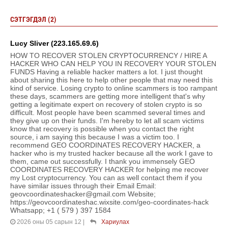
СЭТГЭГДЭЛ (2)
Lucy Sliver (223.165.69.6)
HOW TO RECOVER STOLEN CRYPTOCURRENCY / HIRE A
HACKER WHO CAN HELP YOU IN RECOVERY YOUR STOLEN
FUNDS Having a reliable hacker matters a lot. I just thought
about sharing this here to help other people that may need this
kind of service. Losing crypto to online scammers is too rampant
these days, scammers are getting more intelligent that's why
getting a legitimate expert on recovery of stolen crypto is so
difficult. Most people have been scammed several times and
they give up on their funds. I'm hereby to let all scam victims
know that recovery is possible when you contact the right
source, i am saying this because I was a victim too. I
recommend GEO COORDINATES RECOVERY HACKER, a
hacker who is my trusted hacker because all the work I gave to
them, came out successfully. I thank you immensely GEO
COORDINATES RECOVERY HACKER for helping me recover
my Lost cryptocurrency. You can as well contact them if you
have similar issues through their Email Email:
geovcoordinateshacker@gmail.com Website;
https://geovcoordinateshac.wixsite.com/geo-coordinates-hack
Whatsapp; +1 ( 579 ) 397 1584
2026 оны 05 сарын 12
|
Хариулах