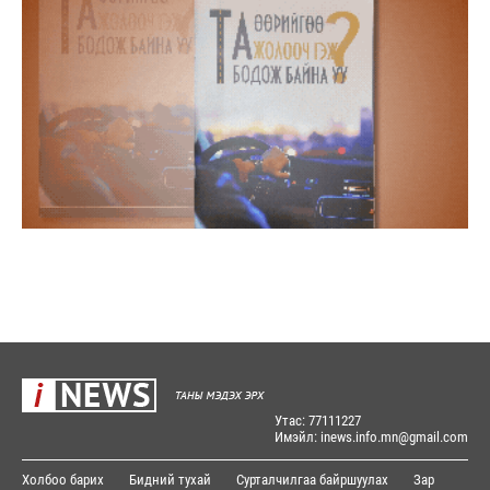
Утас: 77111227
Имэйл: inews.info.mn@gmail.com
Холбоо барих
Бидний тухай
Сурталчилгаа байршуулах
Зар