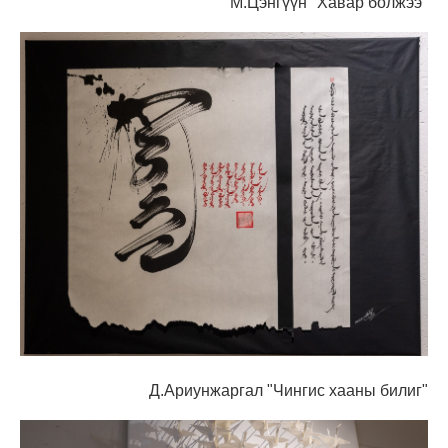
М.Цэнгүүн "Хавар болжээ"
Д.Ариунжаргал "Чингис хааны билиг"