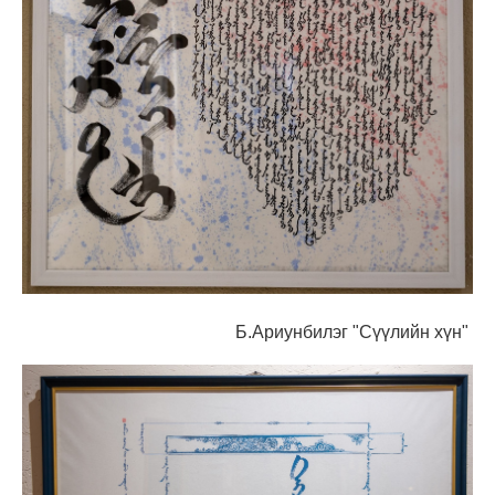
Б.Ариунбилэг "Сүүлийн хүн"