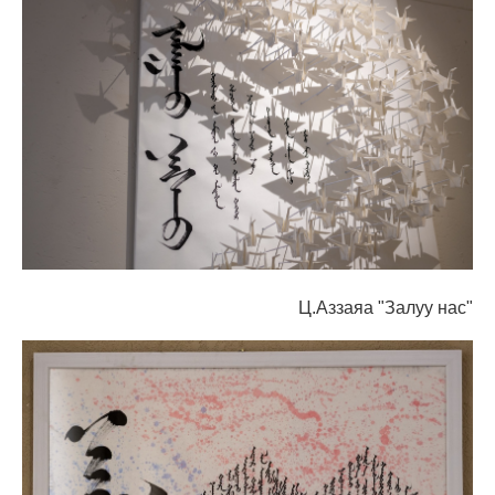
Ц.Аззаяа "Залуу нас"