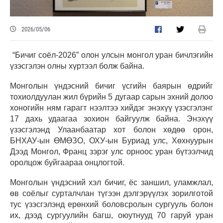
2026/05/06
“Бичиг соёл-2026” олон улсын монгол уран бичлэгийн
үзэсгэлэн олны хүртээл болж байна.
Монголын үндэсний бичиг үсгийн баярын өдрийг
тохиолдуулан жил бүрийн 5 дугаар сарын эхний долоо
хоногийн ням гарагт нээлтээ хийдэг энэхүү үзэсгэлэнг
17 дахь удаагаа зохион байгуулж байна. Энэхүү
үзэсгэлэнд Улаанбаатар хот болон хөдөө орон,
БНХАУ-ын ӨМӨЗО, ОХУ-ын Буриад улс, Хөхнуурын
Дээд Монгол, Франц зэрэг улс орноос уран бүтээлчид
оролцож буйгаараа онцлогтой.
Монголын үндэсний хэл бичиг, ёс заншил, уламжлал,
өв соёлыг сурталчлан түгээн дэлгэрүүлэх зорилготой
тус үзэсгэлэнд ерөнхий боловсролын сургууль болон
их, дээд сургуулийн багш, оюутнууд 70 гаруй уран