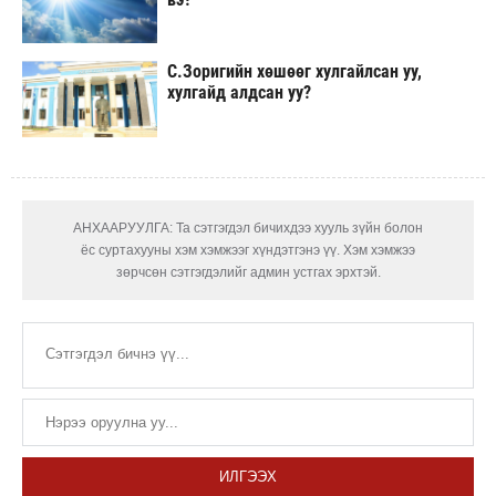
С.Зоригийн хөшөөг хулгайлсан уу,
хулгайд алдсан уу?
АНХААРУУЛГА: Та сэтгэгдэл бичихдээ хууль зүйн болон
ёс суртахууны хэм хэмжээг хүндэтгэнэ үү. Хэм хэмжээ
зөрчсөн сэтгэгдэлийг админ устгах эрхтэй.
ИЛГЭЭХ