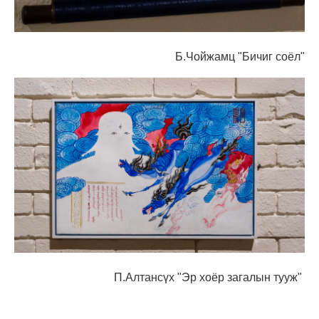
Б.Чойжамц "Бичиг соёл"
П.Алтансүх "Эр хоёр загалын тууж"