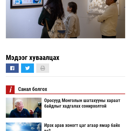
Мэдээг хуваалцах
i
Санал болгох
Оросууд Монголын шатахууны хараат
байдлыг хадгалах сонирхолтой
Ирэх арав хоногт цаг агаар ямар байх
вэ?