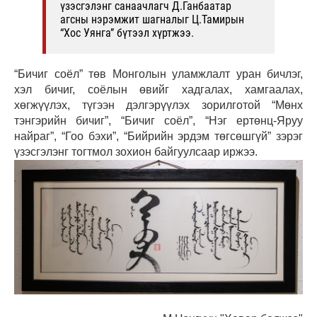
үзэсгэлэнг санаачлагч Д.Ганбаатар
агсны нэрэмжит шагналыг Ц.Тамирын
“Хос Уянга” бүтээл хүртжээ.
“Бичиг соёл” төв Монголын уламжлалт уран бичлэг,
хэл бичиг, соёлын өвийг хадгалах, хамгаалах,
хөгжүүлэх, түгээн дэлгэрүүлэх зорилготой “Мөнх
тэнгэрийн бичиг”, “Бичиг соёл”, “Нэг ертөнц-Яруу
найраг”, “Гоо бэхи”, “Бийрийн эрдэм төгсөшгүй” зэрэг
үзэсгэлэнг тогтмол зохион байгуулсаар иржээ.