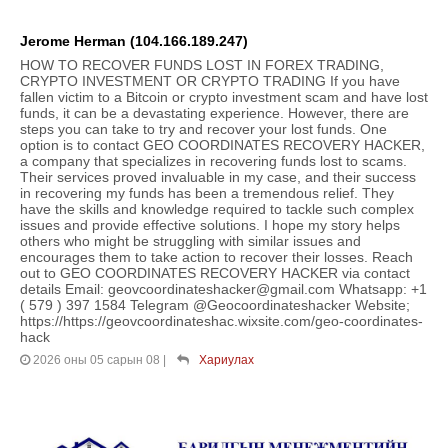
Jerome Herman (104.166.189.247)
HOW TO RECOVER FUNDS LOST IN FOREX TRADING,
CRYPTO INVESTMENT OR CRYPTO TRADING If you have
fallen victim to a Bitcoin or crypto investment scam and have lost
funds, it can be a devastating experience. However, there are
steps you can take to try and recover your lost funds. One
option is to contact GEO COORDINATES RECOVERY HACKER,
a company that specializes in recovering funds lost to scams.
Their services proved invaluable in my case, and their success
in recovering my funds has been a tremendous relief. They
have the skills and knowledge required to tackle such complex
issues and provide effective solutions. I hope my story helps
others who might be struggling with similar issues and
encourages them to take action to recover their losses. Reach
out to GEO COORDINATES RECOVERY HACKER via contact
details Email: geovcoordinateshacker@gmail.com Whatsapp: +1
( 579 ) 397 1584 Telegram @Geocoordinateshacker Website;
https://https://geovcoordinateshac.wixsite.com/geo-coordinates-
hack
2026 оны 05 сарын 08
|
Хариулах