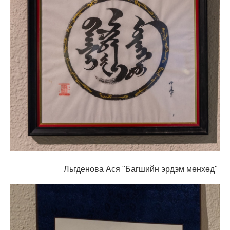
Льгденова Ася "Багшийн эрдэм мөнхөд"