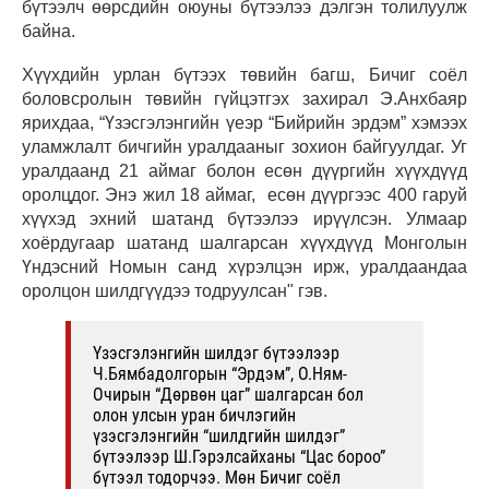
бүтээлч өөрсдийн оюуны бүтээлээ дэлгэн толилуулж
байна.
Хүүхдийн урлан бүтээх төвийн багш, Бичиг соёл
боловсролын төвийн гүйцэтгэх захирал Э.Анхбаяр
ярихдаа, “Үзэсгэлэнгийн үеэр “Бийрийн эрдэм” хэмээх
уламжлалт бичгийн уралдааныг зохион байгуулдаг. Уг
уралдаанд 21 аймаг болон есөн дүүргийн хүүхдүүд
оролцдог. Энэ жил 18 аймаг, есөн дүүргээс 400 гаруй
хүүхэд эхний шатанд бүтээлээ ирүүлсэн. Улмаар
хоёрдугаар шатанд шалгарсан хүүхдүүд Монголын
Үндэсний Номын санд хүрэлцэн ирж, уралдаандаа
оролцон шилдгүүдээ тодруулсан" гэв.
Үзэсгэлэнгийн шилдэг бүтээлээр
Ч.Бямбадолгорын “Эрдэм”, О.Ням-
Очирын “Дөрвөн цаг” шалгарсан бол
олон улсын уран бичлэгийн
үзэсгэлэнгийн “шилдгийн шилдэг”
бүтээлээр Ш.Гэрэлсайханы “Цас бороо”
бүтээл тодорчээ. Мөн Бичиг соёл