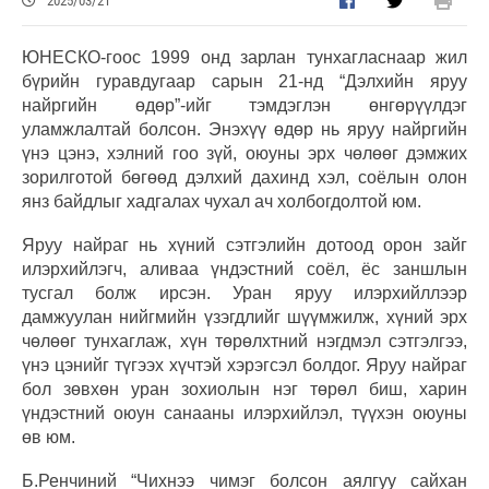
2025/03/21
ЮНЕСКО-гоос 1999 онд зарлан тунхагласнаар жил
бүрийн гуравдугаар сарын 21-нд “Дэлхийн яруу
найргийн өдөр”-ийг тэмдэглэн өнгөрүүлдэг
уламжлалтай болсон. Энэхүү өдөр нь яруу найргийн
үнэ цэнэ, хэлний гоо зүй, оюуны эрх чөлөөг дэмжих
зорилготой бөгөөд дэлхий дахинд хэл, соёлын олон
янз байдлыг хадгалах чухал ач холбогдолтой юм.
Яруу найраг нь хүний сэтгэлийн дотоод орон зайг
илэрхийлэгч, аливаа үндэстний соёл, ёс заншлын
тусгал болж ирсэн. Уран яруу илэрхийллээр
дамжуулан нийгмийн үзэгдлийг шүүмжилж, хүний эрх
чөлөөг тунхаглаж, хүн төрөлхтний нэгдмэл сэтгэлгээ,
үнэ цэнийг түгээх хүчтэй хэрэгсэл болдог. Яруу найраг
бол зөвхөн уран зохиолын нэг төрөл биш, харин
үндэстний оюун санааны илэрхийлэл, түүхэн оюуны
өв юм.
Б.Ренчиний “Чихнээ чимэг болсон аялгуу сайхан