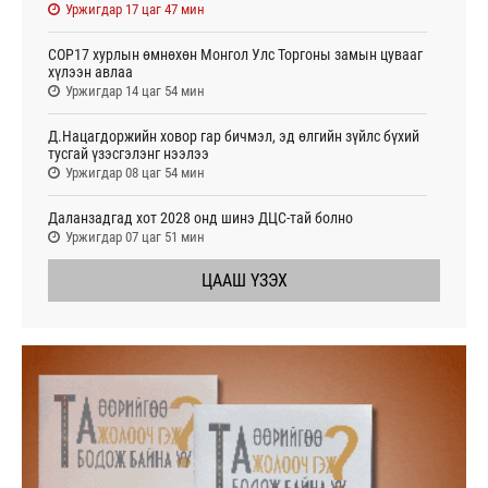
Уржигдар 17 цаг 47 мин
COP17 хурлын өмнөхөн Монгол Улс Торгоны замын цувааг
хүлээн авлаа
Уржигдар 14 цаг 54 мин
Д.Нацагдоржийн ховор гар бичмэл, эд өлгийн зүйлс бүхий
тусгай үзэсгэлэнг нээлээ
Уржигдар 08 цаг 54 мин
Даланзадгад хот 2028 онд шинэ ДЦС-тай болно
Уржигдар 07 цаг 51 мин
ЦААШ ҮЗЭХ