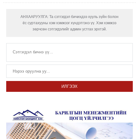
АНХААРУУЛГА: Та сэтгэгдэл бичихдээ хууль зүйн болон
ёс суртахууны хэм хэмжээг хүндэтгэнэ үү. Хэм хэмжээ
зөрчсөн сэтгэгдэлийг админ устгах эрхтэй.
ИЛГЭЭХ