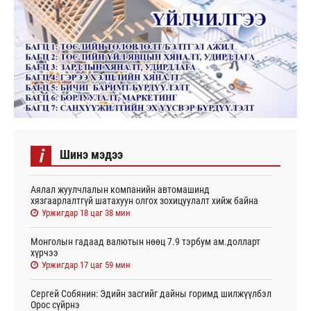
i
Шинэ мэдээ
Аялал жуулчлалын компанийн автомашинд
хязгаарлалтгүй шатахуун олгох зохицуулалт хийж байна
Уржигдар 18 цаг 38 мин
Монголын гадаад валютын нөөц 7.9 тэрбум ам.долларт
хүрчээ
Уржигдар 17 цаг 59 мин
Сергей Собянин: Эдийн засгийг дайны горимд шилжүүлбэл
Орос сүйрнэ