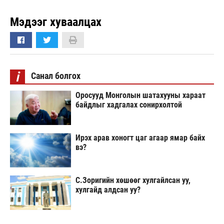
Мэдээг хуваалцах
i
Санал болгох
Оросууд Монголын шатахууны хараат
байдлыг хадгалах сонирхолтой
Ирэх арав хоногт цаг агаар ямар байх
вэ?
С.Зоригийн хөшөөг хулгайлсан уу,
хулгайд алдсан уу?