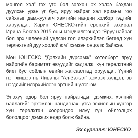
монгол хэл” гэх үгс бол зөвхөн эх хэлээ бахдан
дуулсан уран үг бус, яруу найраг хэл ярианы гоо
сайхныг дамжуулагч хамгийн нандин хэлбэр гэдгийг
харуулдаг. Харин ЮНЕСКО-гийн ерөнхий захирал
Ирина Бокова 2015 оны мэндчилгээндээ “Яруу найраг
бол эрх чөлөөний үндсэн гол илэрхийлэл бөгөөд хүн
төрлөхтний дуу хоолой юм” хэмээн онцолж байжээ.
Мөн ЮНЕСКО “Дэлхийн дурсамж” хөтөлбөрт яруу
найргийн баримтат өвүүдийг хадгалж, хүн төрөлхтний
биет бус соёлын өвийн жагсаалтад оруулдаг. Үүний
нэг жишээ нь Ливаны “Ал-Зажал” хэмээх хүлцэл, эв
нэгдлийг илэрхийлсэн эртний шүлэг юм.
Энэхүү өдөр бол яруу найрагчдыг дэмжих, хэлний
баялагийг эрхэмлэн нандигнах, утга зохиолын хүчээр
хүн төрөлхтөн хоорондоо илүү гүн ойлголцох
бололцоог дэмжих өдөр болж байна.
Эх сурвалж: ЮНЕСКО.