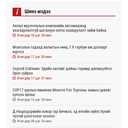
i
Шинэ мэдээ
Аялал жуулчлалын компанийн автомашинд
хязгаарлалтгүй шатахуун олгох зохицуулалт хийж байна
Өчигдөр 18 цаг 38 мин
Монголын гадаад валютын нөөц 7.9 тэрбум ам.долларт
хүрчээ
Өчигдөр 17 цаг 59 мин
Сергей Собянин: Эдийн засгийг дайны горимд шилжүүлбэл
Орос сүйрнэ
Өчигдөр 17 цаг 47 мин
COP17 хурлын өмнөхөн Монгол Улс Торгоны замын цувааг
хүлээн авлаа
Өчигдөр 14 цаг 54 мин
Д.Нацагдоржийн ховор гар бичмэл, эд өлгийн зүйлс бүхий
тусгай үзэсгэлэнг нээлээ
Өчигдөр 08 цаг 54 мин