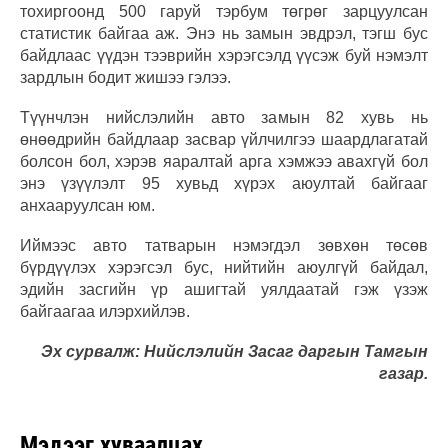
тохиргоонд 500 гаруй тэрбум төгрөг зарцуулсан
статистик байгаа аж. Энэ нь замын эвдрэл, тэгш бус
байдлаас үүдэн тээврийн хэрэгсэлд үүсэж буй нэмэлт
зардлын бодит жишээ гэлээ.
Түүнчлэн нийслэлийн авто замын 82 хувь нь
өнөөдрийн байдлаар засвар үйлчилгээ шаардлагатай
болсон бол, хэрэв яаралтай арга хэмжээ авахгүй бол
энэ үзүүлэлт 95 хувьд хүрэх аюултай байгааг
анхааруулсан юм.
Иймээс авто татварын нэмэгдэл зөвхөн төсөв
бүрдүүлэх хэрэгсэл бус, нийтийн аюулгүй байдал,
эдийн засгийн үр ашигтай уялдаатай гэж үзэж
байгаагаа илэрхийлэв.
Эх сурвалж: Нийслэлийн Засаг даргын Тамгын
газар.
Мэдээг хуваалцах