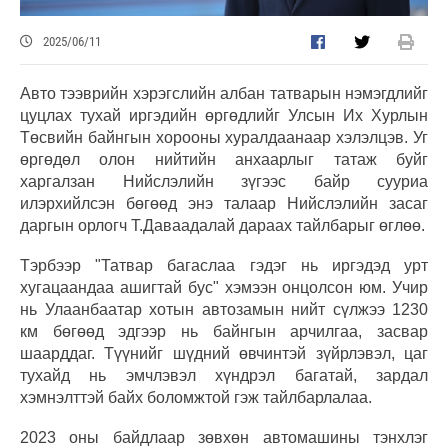
2025/06/11
Авто тээврийн хэрэгслийн албан татварын нэмэгдлийг
цуцлах тухай иргэдийн өргөдлийг Улсын Их Хурлын
Төсвийн байнгын хорооны хуралдаанаар хэлэлцэв. Уг
өргөдөл олон нийтийн анхаарлыг татаж буйг
харгалзан Нийслэлийн зүгээс байр сууриа
илэрхийлсэн бөгөөд энэ талаар Нийслэлийн засаг
даргын орлогч Т.Даваадалай дараах тайлбарыг өглөө.
Тэрбээр "Татвар багаслаа гэдэг нь иргэдэд урт
хугацаандаа ашигтай бус" хэмээн онцолсон юм. Учир
нь Улаанбаатар хотын автозамын нийт сүлжээ 1230
км бөгөөд эдгээр нь байнгын арчилгаа, засвар
шаарддаг. Түүнийг шүдний өвчинтэй зүйрлэвэл, цаг
тухайд нь эмчлэвэл хүндрэл багатай, зардал
хэмнэлттэй байх боломжтой гэж тайлбарлалаа.
2023 оны байдлаар зөвхөн автомашины тэнхлэг