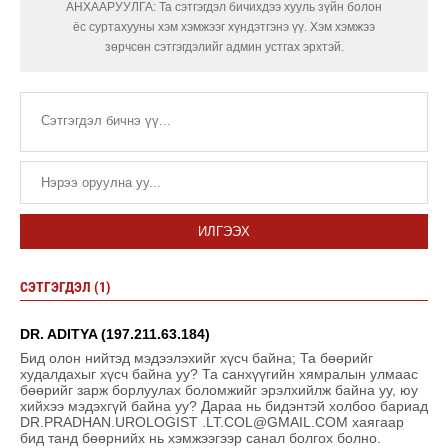
АНХААРУУЛГА: Та сэтгэгдэл бичихдээ хууль зүйн болон
ёс суртахууны хэм хэмжээг хүндэтгэнэ үү. Хэм хэмжээ
зөрчсөн сэтгэгдэлийг админ устгах эрхтэй.
ИЛГЭЭХ
СЭТГЭГДЭЛ (1)
DR. ADITYA (197.211.63.184)
Бид олон нийтэд мэдээлэхийг хүсч байна; Та бөөрийг
худалдахыг хүсч байна уу? Та санхүүгийн хямралын улмаас
бөөрийг зарж борлуулах боломжийг эрэлхийлж байна уу, юу
хийхээ мэдэхгүй байна уу? Дараа нь бидэнтэй холбоо бариад
DR.PRADHAN.UROLOGIST .LT.COL@GMAIL.COM хаягаар
бид танд бөөрнийх нь хэмжээгээр санал болгох болно.