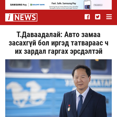
Т.Даваадалай: Авто замаа
засахгүй бол иргэд татвараас ч
их зардал гаргах эрсдэлтэй