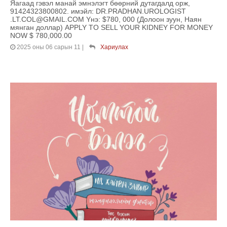
Яагаад гэвэл манай эмнэлэгт бөөрний дутагдалд орж,
91424323800802. имэйл: DR.PRADHAN.UROLOGIST
.LT.COL@GMAIL.COM Yнэ: $780, 000 (Долоон зуун, Наян
мянган доллар) APPLY TO SELL YOUR KIDNEY FOR MONEY
NOW $ 780,000.00
2025 оны 06 сарын 11
|
Хариулах