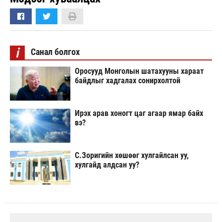
i
Санал болгох
Оросууд Монголын шатахууны хараат
байдлыг хадгалах сонирхолтой
Ирэх арав хоногт цаг агаар ямар байх
вэ?
С.Зоригийн хөшөөг хулгайлсан уу,
хулгайд алдсан уу?