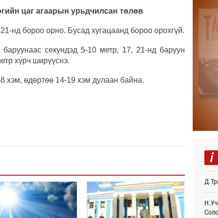
огийн цаг агаарын урьдчилсан төлөв
Авто
тоог
авна
21-нд бороо орно. Бусад хугацаанд бороо орохгүй.
Өч
баруунаас секундэд 5-10 метр, 17, 21-нд баруун
Р.Да
етр хүрч ширүүснэ.
орло
Өч
 хэм, өдөртөө 14-19 хэм дулаан байна.
Улаа
Өч
СОР1
дипл
тэрг
Ур
i
“Дүр
үзэс
Д.Тр
Ур
Энэ 
Н.Уч
505.
Соло
мянг