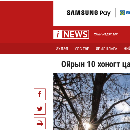
ЭХЛЭЛ
УЛС ТӨР
ЯРИЛЦЛАГА
НИ
Ойрын 10 хоногт ц