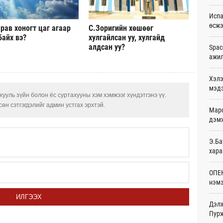
Ур
Испа
өсж
рав хоногт цаг агаар
С.Зоригийн хөшөөг
Шейх
зарл
байх вэ?
хулгайлсан уу, хулгайд
Ур
алдсан уу?
Spac
ажи
Орон
тарв
Хэлэ
Ур
мэд
ууль зүйн болон ёс суртахууны хэм хэмжээг хүндэтгэнэ үү.
Боло
өн сэтгэгдэлийг админ устгах эрхтэй.
Маро
олон
сана
дэмж
Ур
Э.Ба
Найм
хара
10,0
Ур
ОПЕК
нэмэ
Худа
өрий
ИЛГЭЭХ
Ур
Дэлх
Пурж
АНУ-