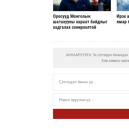
Оросууд Монголын
Ирэх а
шатахууны хараат байдлыг
ямар 
хадгалах сонирхолтой
АНХААРУУЛГА: Та сэтгэгдэл бичихдээ х
Хэм хэмжээ зөрчс