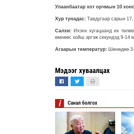
Улаанбаатар хот орчмын 10 хон
Хур тунадас:
Тавдугаар сарын 17, 
Салхи:
Ихэнх хугацаанд их төлөв 
өмнөөс хойш эргэж секундэд 9-14 м
Агаарын температур:
Шөнөдөө 3-8
Мэдээг хуваалцах
i
Санал болгох