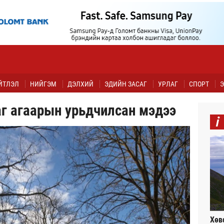
ЙТЛЭЛ
НИЙГЭМ
ДЭЛХИЙ
ЭДИЙН ЗАСАГ
УРЛАГ
СПОРТ
Э
аг агаарын урьдчилсан мэдээ
i
Хөв