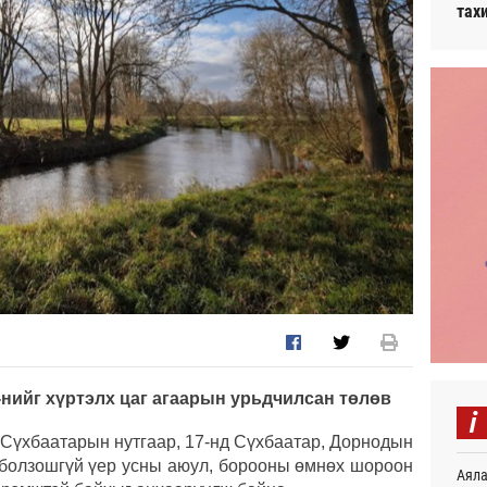
тах
-нийг хүртэлх цаг агаарын урьдчилсан төлөв
i
 Сүхбаатарын нутгаар, 17-нд Сүхбаатар, Дорнодын
л болзошгүй үер усны аюул, борооны өмнөх шороон
Аяла