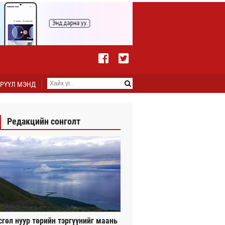
РҮҮЛ МЭНД
Редакцийн сонголт
сгөл нуур төрийн тэргүүнийг маань