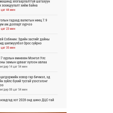
машинд хязгаарлалтгүй шатахуун
х зохицуулалт хийж байна
 цаг 44 мин
олын гадаад валютын нөөц 7.9
ум ам.долларт хүрчээ
 цаг 23 мин
ей Собянин: Эдийн засгийг дайны
мд шилжүүлбэл Орос сүйрнэ
 цаг 35 мин
7 хурлын өмнөхөн Монгол Улс
оны замын цувааг хүлээн авлаа
игдөр 14 цаг 54 мин
цагдоржийн ховор гар бичмэл, эд
йн зүйлс бүхий тусгай үзэсгэлэнг
ээ
игдөр 08 цаг 54 мин
нзадгад хот 2028 онд шинэ ДЦС-тай
о
игдөр 07 цаг 51 мин