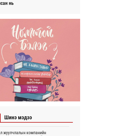
исан нь
Шинэ мэдээ
л жуулчлалын компанийн