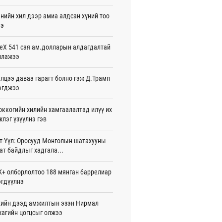
жигдар 16 цаг 01 мин
нийн хил дээр амиа алдсан хүний тоо
ээ
 Хасина Бангладешт эргэн ирэхээ
ав
жигдар 15 цаг 58 мин
eX 541 сая ам.долларын алдагдалтай
ллажээ
 нутагт жил бүр 500-700 толгой
агыг сэлгэн нутагшуулж байна
лцээ даваа гарагт болно гэж Д.Трамп
жигдар 15 цаг 54 мин
эгджээ
всролын салбарын хөгжлийг дэмжих
ккогийн хилийн хамгаалалтад илүү их
 улсын хамтын ажиллагааны талаар
л солилцов
лэг үзүүлнэ гэв
жигдар 15 цаг 50 мин
т-Үүл: Оросууд Монголын шатахууны
дугаар сард Сүхбаатар боомтоор
ат байдлыг хадгала...
17 тонн Аи-92 автобензин импортолжээ
жигдар 15 цаг 40 мин
+ олборлолтоо 188 мянган баррелиар
гдүүлнэ
лдагч Н.Амарзаяа: 32 хуудастай
н дэвтэр долоо хоногт л дүүрдэг
жигдар 15 цаг 31 мин
ийн дээд амжилтын эзэн Нирмал
агийн цогцсыг олжээ
д Фулбрайтын хөтөлбөрөөр 150 гаруй