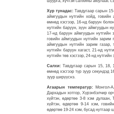
шуурга, хүчтэй салхины аюулаас с
Хур тунадас:
Тавдугаар сарын 15-
аймгуудын нутгийн хойд, говийн 
өмнөд хэсгээр, 16-нд баруун боло
нутгийн баруун, зүүн аймгуудын н
17-нд баруун аймгуудын нутгийн з
говийн аймгуудын нутгийн зарим г
аймгуудын нутгийн зарим газар, 
нутгийн баруун хагаст, 21-нд нутги
нутгийн төв хэсгээр, 24-нд нутгийн
Салхи:
Тавдугаар сарын 15, 18, 1
өмнөд хэсгээр түр зуур секундэд 
зуур ширүүснэ.
Агаарын температур:
Монгол-Ал
Дархадын хотгор, Хүрэнбэлчир ор
хүйтэн, өдөртөө 3-8 хэм дулаан,
хүйтэн, өдөртөө 9-14 хэм, говий
өдөртөө 19-24 хэм, бусад нутгаар 