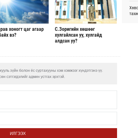
монг
Хөвс
хамг
тахи
Ур
Аун 
Месс
рав хоногт цаг агаар
С.Зоригийн хөшөөг
нийг
Ур
байх вэ?
хулгайлсан уу, хулгайд
алдсан уу?
Татв
УИХ,
үүди
Ур
Шата
хува
ууль зүйн болон ёс суртахууны хэм хэмжээг хүндэтгэнэ үү.
өн сэтгэгдэлийг админ устгах эрхтэй.
“Эрх
Даян
Д.Ан
Хөрө
зээл
Олон
ИЛГЭЭХ
олим