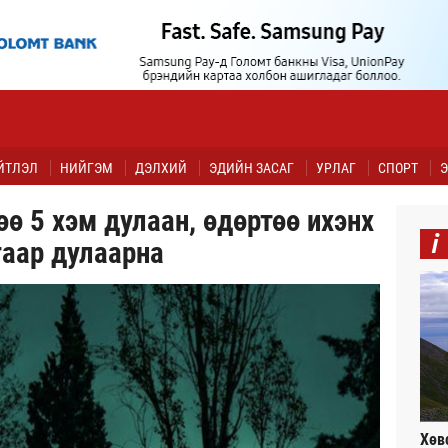
ЙТЛЭЛ
НИЙГЭМ
ДЭЛХИЙ
ЭДИЙН ЗАСАГ
УРЛАГ
СПОРТ
Э
ө 5 хэм дулаан, өдөртөө ихэнх
i
гаар дулаарна
Хөв