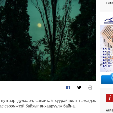
тах
i
нутгаар дулаарч, салхитай хуурайшилт нэмэгдэх
ас сэрэмжтэй байхыг анхааруулж байна.
Аяла