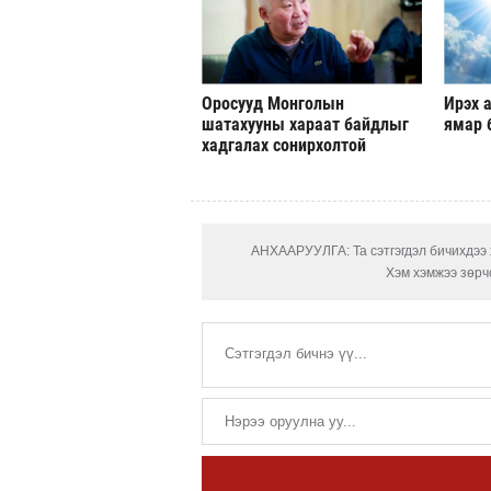
Оросууд Монголын
Ирэх а
шатахууны хараат байдлыг
ямар 
хадгалах сонирхолтой
АНХААРУУЛГА: Та сэтгэгдэл бичихдээ х
Хэм хэмжээ зөрчс