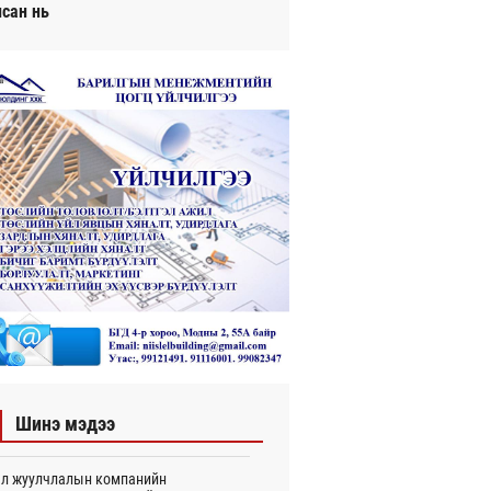
исан нь
Шинэ мэдээ
л жуулчлалын компанийн