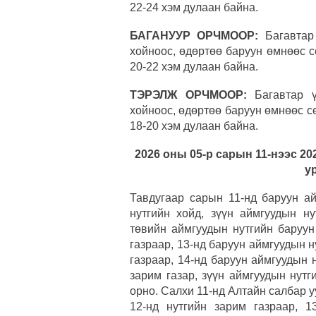
22-24 хэм дулаан байна.
БАГАНУУР ОРЧМООР:
Багавтар
хойноос, өдөртөө баруун өмнөөс с
20-22 хэм дулаан байна.
ТЭРЭЛЖ ОРЧМООР:
Багавтар ү
хойноос, өдөртөө баруун өмнөөс се
18-20 хэм дулаан байна.
2026 оны 05-р сарын 11-нээс 20
у
Тавдугаар сарын 11-нд баруун ай
нутгийн хойд, зүүн аймгуудын ну
төвийн аймгуудын нутгийн баруун
газраар, 13-нд баруун аймгуудын н
газраар, 14-нд баруун аймгуудын 
зарим газар, зүүн аймгуудын нутг
орно. Салхи 11-нд Алтайн салбар уу
12-нд нутгийн зарим газраар, 13