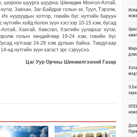
эж, шороон шуурга шуурна. Шөнөдөө Монгол-Алтай,
Ур
нутаг, Завхан, Заг-Байдраг голын эх, Туул, Тэрэлж,
Испа
өсж
 Их нууруудын хотгор, говийн бүс нутгийн баруун
Шейх
зарл
с нутгийн хойд болон зүүн хэсгээр 10-15 хэм, бусад
Ур
Spac
-Алтай, Хангай, Хөвсгөл, Хэнтийн уулархаг нутаг,
ажи
Тэрэлж голын хөндийгөөр 19-24 хэм, говийн бүс
Орон
 бусад нутгаар 24-29 хэм дулаан байна. Тавдугаар
тарв
Маро
14-нд нутгийн зүүн хагаст эрс сэрүүснэ.
Ур
дэмж
Цаг Уур Орчны Шинжилгээний Газар
Боло
Хэлэ
олон
сана
мэд
Ур
Э.Ба
Найм
хара
10,0
Ур
ОПЕК
нэмэ
Худа
өрий
Ур
Дэлх
Пурж
АНУ-