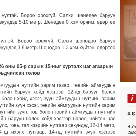
Авто
тоог
 үүлтэй. Бороо орохгүй. Салхи шөнөдөө баруун
авна
екундэд 5-10 метр. Шөнөдөө 0 хэм орчим, өдөртөө
Өч
Р.Да
орло
үлтэй. Бороо орохгүй. Салхи шөнөдөө баруун
Өч
кундэд 3-8 метр. Шөнөдөө 1-3 хэм хүйтэн, өдөртөө
Улаа
Өч
26 оны 05-р сарын 15-ныг хүртэлх цаг агаарын
рьдчилсан төлөв
СОР1
дипл
тэрг
мгуудын нутгийн зарим газар, төвийн аймгуудын
Ур
тгийн баруун хойд хэсгээр, 12-нд баруун болон
i
 болон хойд хэсэг, зүүн аймгуудын нутгийн зарим
“Дүр
утгийн зүүн хэсэг, төвийн аймгуудын нутгийн зарим
үзэс
нутгийн зүүн, төв болон говийн аймгуудын нутгийн
Д.Тр
Ур
ийн баруун болон хойд хэсгээр бороо, нойтон цас
лс, говь, тал хээрийн нутгаар секундэд 12-14 метр,
Энэ 
Н.Уч
505.
-нд ихэнх нутгаар, 14-нд нутгийн зүүн хэсгээр
Соло
мянг