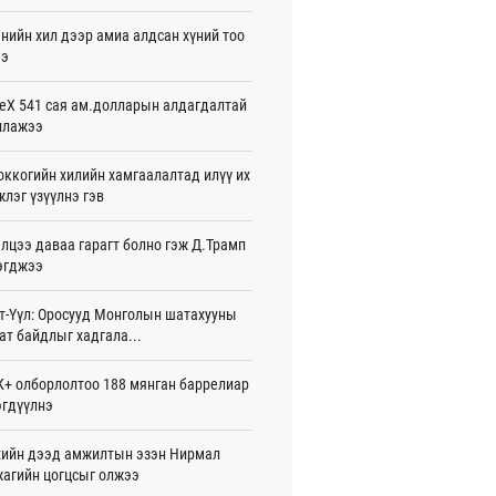
жигдар 16 цаг 01 мин
нийн хил дээр амиа алдсан хүний тоо
ээ
 Хасина Бангладешт эргэн ирэхээ
ав
жигдар 15 цаг 58 мин
eX 541 сая ам.долларын алдагдалтай
ллажээ
 нутагт жил бүр 500-700 толгой
агыг сэлгэн нутагшуулж байна
ккогийн хилийн хамгаалалтад илүү их
жигдар 15 цаг 54 мин
лэг үзүүлнэ гэв
всролын салбарын хөгжлийг дэмжих
лцээ даваа гарагт болно гэж Д.Трамп
 улсын хамтын ажиллагааны талаар
л солилцов
эгджээ
жигдар 15 цаг 50 мин
т-Үүл: Оросууд Монголын шатахууны
дугаар сард Сүхбаатар боомтоор
ат байдлыг хадгала...
17 тонн Аи-92 автобензин импортолжээ
жигдар 15 цаг 40 мин
+ олборлолтоо 188 мянган баррелиар
гдүүлнэ
лдагч Н.Амарзаяа: 32 хуудастай
н дэвтэр долоо хоногт л дүүрдэг
жигдар 15 цаг 31 мин
ийн дээд амжилтын эзэн Нирмал
агийн цогцсыг олжээ
д Фулбрайтын хөтөлбөрөөр 150 гаруй