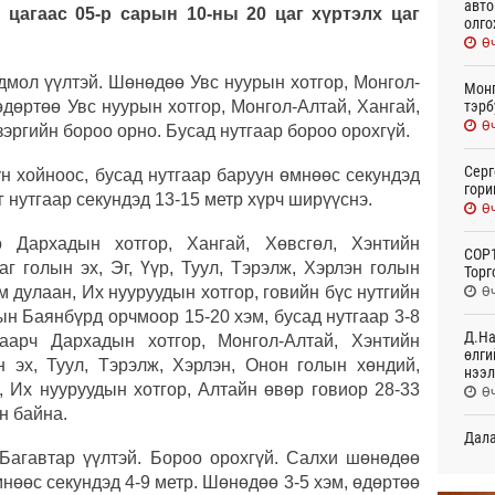
авто
 цагаас 05-р сарын 10-ны 20 цаг хүртэлх цаг
олго
Өч
дмол үүлтэй. Шөнөдөө Увс нуурын хотгор, Монгол-
Монг
тэрб
өдөртөө Увс нуурын хотгор, Монгол-Алтай, Хангай,
Өч
зэргийн бороо орно. Бусад нутгаар бороо орохгүй.
Серг
ун хойноос, бусад нутгаар баруун өмнөөс секундэд
гори
г нутгаар секундэд 13-15 метр хүрч ширүүснэ.
Өч
Дархадын хотгор, Хангай, Хөвсгөл, Хэнтийн
COP1
аг голын эх, Эг, Үүр, Туул, Тэрэлж, Хэрлэн голын
Торг
Өч
м дулаан, Их нууруудын хотгор, говийн бүс нутгийн
ын Баянбүрд орчмоор 15-20 хэм, бусад нутгаар 3-8
Д.На
лаарч Дархадын хотгор, Монгол-Алтай, Хэнтийн
өлги
ын эх, Туул, Тэрэлж, Хэрлэн, Онон голын хөндий,
нээл
, Их нууруудын хотгор, Алтайн өвөр говиор 28-33
Өч
н байна.
Дала
болн
Багавтар үүлтэй. Бороо орохгүй. Салхи шөнөдөө
Өч
нөөс секундэд 4-9 метр. Шөнөдөө 3-5 хэм, өдөртөө