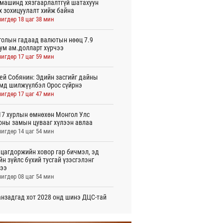
машинд хязгаарлалтгүй шатахуун
х зохицуулалт хийж байна
игдөр 18 цаг 38 мин
олын гадаад валютын нөөц 7.9
ум ам.долларт хүрчээ
игдөр 17 цаг 59 мин
ей Собянин: Эдийн засгийг дайны
мд шилжүүлбэл Орос сүйрнэ
игдөр 17 цаг 47 мин
7 хурлын өмнөхөн Монгол Улс
оны замын цувааг хүлээн авлаа
игдөр 14 цаг 54 мин
цагдоржийн ховор гар бичмэл, эд
йн зүйлс бүхий тусгай үзэсгэлэнг
ээ
игдөр 08 цаг 54 мин
нзадгад хот 2028 онд шинэ ДЦС-тай
о
игдөр 07 цаг 51 мин