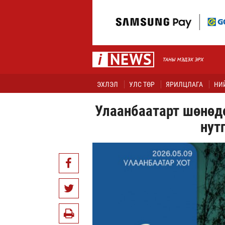
ЭХЛЭЛ
УЛС ТӨР
ЯРИЛЦЛАГА
НИ
Улаанбаатарт шөнөдө
нут