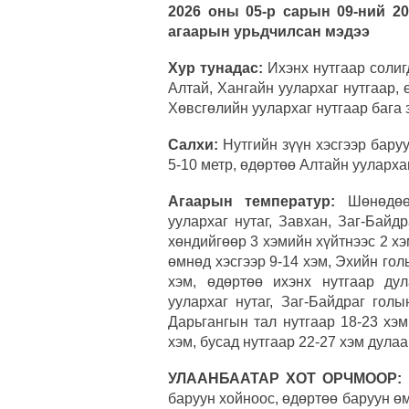
2026 оны 05-р сарын 09-ний 20
агаарын урьдчилсан мэдээ
Хур тунадас:
Ихэнх нутгаар солиг
Алтай, Хангайн уулархаг нутгаар, 
Хөвсгөлийн уулархаг нутгаар бага 
Салхи:
Нутгийн зүүн хэсгээр бару
5-10 метр, өдөртөө Алтайн ууларха
Агаарын температур:
Шөнөдөө 
уулархаг нутаг, Завхан, Заг-Байдр
хөндийгөөр 3 хэмийн хүйтнээс 2 хэ
өмнөд хэсгээр 9-14 хэм, Эхийн гол
хэм, өдөртөө ихэнх нутгаар ду
уулархаг нутаг, Заг-Байдраг гол
Дарьгангын тал нутгаар 18-23 хэм
хэм, бусад нутгаар 22-27 хэм дулаа
УЛААНБААТАР ХОТ ОРЧМООР:
баруун хойноос, өдөртөө баруун өм