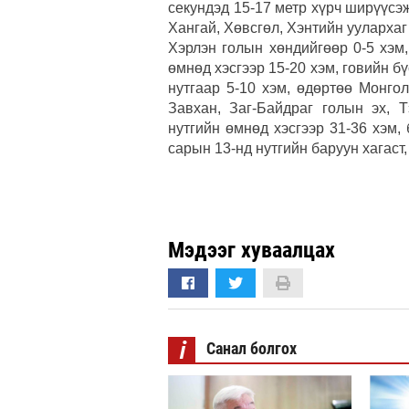
секундэд 15-17 метр хүрч ширүүс
Хангай, Хөвсгөл, Хэнтийн уулархаг 
Хэрлэн голын хөндийгөөр 0-5 хэм,
өмнөд хэсгээр 15-20 хэм, говийн бү
нутгаар 5-10 хэм, өдөртөө Монгол
Завхан, Заг-Байдраг голын эх, 
нутгийн өмнөд хэсгээр 31-36 хэм,
сарын 13-нд нутгийн баруун хагаст, 
Мэдээг хуваалцах
i
Санал болгох