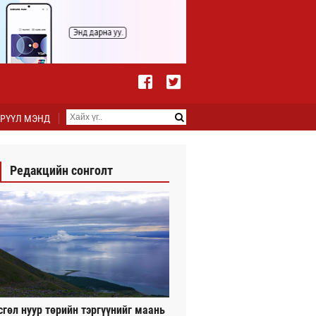
РҮҮЛ МЭНД
Редакцийн сонголт
сгөл нуур төрийн тэргүүнийг маань