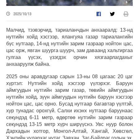
2025/10/13
Малчид, тээвэрчид, тариаланчдын анхааралд: 13-нд
нутгийн хойд хэсгээр, ялангуяа газар тариалангийн
бүс нутгаар, 14-нд нутгийн зарим газраар нойтон цас,
цас орж, явган шуурга шуурч, зам даваанд хальтиргаа
гулгаа үүсэх, үзэгдэх орчин хязгаарлагдахыг
анхааруулж байна.
2025 оны аравдугаар сарын 13-ны 08 цагаас 20 цаг
хүртэл: Нутгийн хойд хэсгээр үүлэрхэг. Баруун
аймгуудын нутгийн зарим газар, төвийн аймгуудын
нутгийн хойд, зүүн аймгуудын нутгийн баруун хэсгээр
нойтон цас, цас орно. Бусад нутгаар багавтар үүлтэй,
хур тунадас орохгүй. Салхи ихэнх нутгаар баруунаас
секундэд 6-11 метр, өдөртөө нутгийн зарим газраар
секундэд 13-15 метр хүрч ширүүснэ. Увс нуур болон
Дархадын хотгор, Монгол-Алтай, Хангай, Хөвсгөл,
Хэнтийн уулархаг нутаг, Завхан, Заг-Байдраг голын эх,