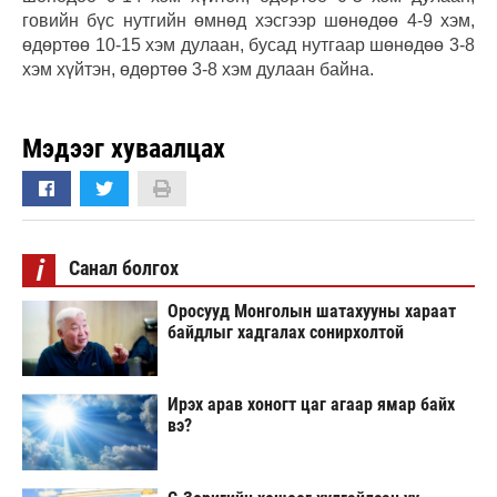
говийн бүс нутгийн өмнөд хэсгээр шөнөдөө 4-9 хэм,
өдөртөө 10-15 хэм дулаан, бусад нутгаар шөнөдөө 3-8
хэм хүйтэн, өдөртөө 3-8 хэм дулаан байна.
Мэдээг хуваалцах
i
Санал болгох
Оросууд Монголын шатахууны хараат
байдлыг хадгалах сонирхолтой
Ирэх арав хоногт цаг агаар ямар байх
вэ?