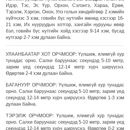
Идэр, Тэс, Эг, Үүр, Орхон, Сэлэнгэ, Хараа, Ерөө,
Тэрэлж, Хэрлэн, Онон, Улз голын хөндийгөөр 2 хэмийн
хүйтнээс 3 хэм, говийн бүс нутгийн өмнөд хэсгээр 16-
21 хэм, Их нууруудын хотгор, хангайн нурууны өвөр
бэл, говийн бүс нутгийн хойд хэсгээр 9-14 хэм, бусад
нутгаар 2-7 хэм дулаан байна.
УЛААНБААТАР ХОТ ОРЧМООР: Үүлшиж, ялимгүй хур
тунадас орно. Салхи баруунаас секундэд 5-10 метр,
зарим үед секундэд 12-14 метр хүрч ширүүснэ.
Өдөртөө 2-4 хэм дулаан байна.
БАГАНУУР ОРЧМООР: Үүлшиж, ялимгүй хур тунадас
орно. Салхи баруунаас секундэд 5-10 метр, зарим үед
секундэд 12-14 метр хүрч ширүүснэ. Өдөртөө 1-3 хэм
дулаан байна.
ТЭРЭЛЖ ОРЧМООР: Үүлшиж, ялимгүй хур тунадас
орно. Салхи баруунаас секундэд 5-10 метр, зарим үед
секундэд 12-14 метр хүрч ширүүснэ. Өдөртөө 0-2 хэм