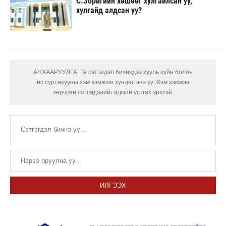
С.Зоригийн хөшөөг хулгайлсан уу,
хулгайд алдсан уу?
АНХААРУУЛГА: Та сэтгэгдэл бичихдээ хууль зүйн болон
ёс суртахууны хэм хэмжээг хүндэтгэнэ үү. Хэм хэмжээ
зөрчсөн сэтгэгдэлийг админ устгах эрхтэй.
ИЛГЭЭХ