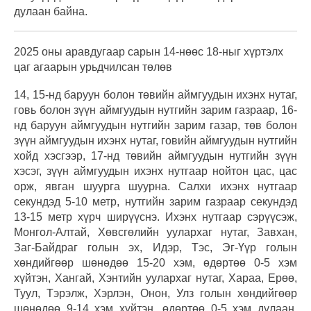
дулаан байна.
2025 оны аравдугаар сарын 14-нөөс 18-ныг хүртэлх
цаг агаарын урьдчилсан төлөв
14, 15-нд баруун болон төвийн аймгуудын ихэнх нутаг,
говь болон зүүн аймгуудын нутгийн зарим газраар, 16-
нд баруун аймгуудын нутгийн зарим газар, төв болон
зүүн аймгуудын ихэнх нутаг, говийн аймгуудын нутгийн
хойд хэсгээр, 17-нд төвийн аймгуудын нутгийн зүүн
хэсэг, зүүн аймгуудын ихэнх нутгаар нойтон цас, цас
орж, явган шуурга шуурна. Салхи ихэнх нутгаар
секундэд 5-10 метр, нутгийн зарим газраар секундэд
13-15 метр хүрч ширүүснэ. Ихэнх нутгаар сэрүүсэж,
Монгол-Алтай, Хөвсгөлийн уулархаг нутаг, Завхан,
Заг-Байдраг голын эх, Идэр, Тэс, Эг-Үүр голын
хөндийгөөр шөнөдөө 15-20 хэм, өдөртөө 0-5 хэм
хүйтэн, Хангай, Хэнтийн уулархаг нутаг, Хараа, Ерөө,
Туул, Тэрэлж, Хэрлэн, Онон, Улз голын хөндийгөөр
шөнөдөө 9-14 хэм хүйтэн, өдөртөө 0-5 хэм дулаан,