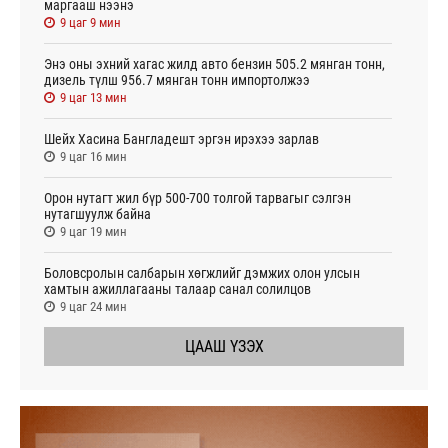
маргааш нээнэ
9 цаг 9 мин
Энэ оны эхний хагас жилд авто бензин 505.2 мянган тонн,
дизель түлш 956.7 мянган тонн импортолжээ
9 цаг 13 мин
Шейх Хасина Бангладешт эргэн ирэхээ зарлав
9 цаг 16 мин
Орон нутагт жил бүр 500-700 толгой тарвагыг сэлгэн
нутагшуулж байна
9 цаг 19 мин
Боловсролын салбарын хөгжлийг дэмжих олон улсын
хамтын ажиллагааны талаар санал солилцов
9 цаг 24 мин
ЦААШ ҮЗЭХ