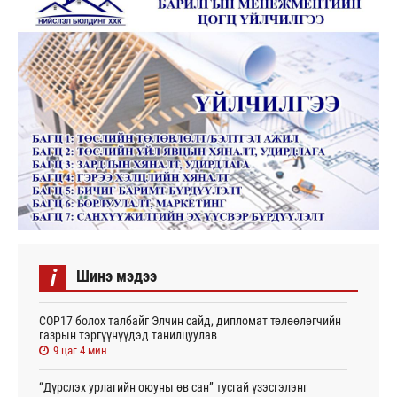
i
Шинэ мэдээ
СОР17 болох талбайг Элчин сайд, дипломат төлөөлөгчийн
газрын тэргүүнүүдэд танилцуулав
9 цаг 4 мин
“Дүрслэх урлагийн оюуны өв сан” тусгай үзэсгэлэнг