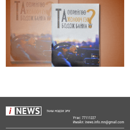
Утас: 77111227
Имэйл: inews.info.mn@gmail.com