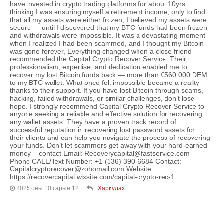
have invested in crypto trading platforms for about 10yrs
thinking I was ensuring myself a retirement income, only to find
that all my assets were either frozen, I believed my assets were
secure — until I discovered that my BTC funds had been frozen
and withdrawals were impossible. It was a devastating moment
when I realized I had been scammed, and I thought my Bitcoin
was gone forever, Everything changed when a close friend
recommended the Capital Crypto Recover Service. Their
professionalism, expertise, and dedication enabled me to
recover my lost Bitcoin funds back — more than €560.000 DEM
to my BTC wallet. What once felt impossible became a reality
thanks to their support. If you have lost Bitcoin through scams,
hacking, failed withdrawals, or similar challenges, don’t lose
hope. I strongly recommend Capital Crypto Recover Service to
anyone seeking a reliable and effective solution for recovering
any wallet assets. They have a proven track record of
successful reputation in recovering lost password assets for
their clients and can help you navigate the process of recovering
your funds. Don’t let scammers get away with your hard-earned
money – contact Email: Recoverycapital@fastservice.com
Phone CALL/Text Number: +1 (336) 390-6684 Contact:
Capitalcryptorecover@zohomail.com Website:
https://recovercapital.wixsite.com/capital-crypto-rec-1
2025 оны 10 сарын 12
|
Хариулах