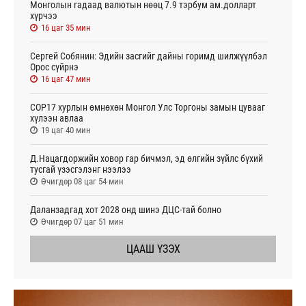
Монголын гадаад валютын нөөц 7.9 тэрбум ам.долларт
хүрчээ
16 цаг 35 мин
Сергей Собянин: Эдийн засгийг дайны горимд шилжүүлбэл
Орос сүйрнэ
16 цаг 47 мин
COP17 хурлын өмнөхөн Монгол Улс Торгоны замын цувааг
хүлээн авлаа
19 цаг 40 мин
Д.Нацагдоржийн ховор гар бичмэл, эд өлгийн зүйлс бүхий
тусгай үзэсгэлэнг нээлээ
Өчигдөр 08 цаг 54 мин
Даланзадгад хот 2028 онд шинэ ДЦС-тай болно
Өчигдөр 07 цаг 51 мин
ЦААШ ҮЗЭХ