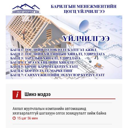
i
Шинэ мэдээ
Аялал жуулчлалын компанийн автомашинд
хязгаарлалтгүй шатахуун олгох зохицуулалт хийж байна
15 цаг 56 мин