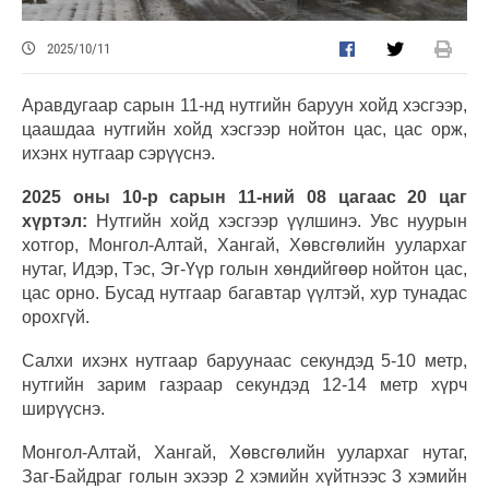
2025/10/11
Аравдугаар сарын 11-нд нутгийн баруун хойд хэсгээр,
цаашдаа нутгийн хойд хэсгээр нойтон цас, цас орж,
ихэнх нутгаар сэрүүснэ.
2025 оны 10-р сарын 11-ний 08 цагаас 20 цаг
хүртэл:
Нутгийн хойд хэсгээр үүлшинэ. Увс нуурын
хотгор, Монгол-Алтай, Хангай, Хөвсгөлийн уулархаг
нутаг, Идэр, Тэс, Эг-Үүр голын хөндийгөөр нойтон цас,
цас орно. Бусад нутгаар багавтар үүлтэй, хур тунадас
орохгүй.
Салхи ихэнх нутгаар баруунаас секундэд 5-10 метр,
нутгийн зарим газраар секундэд 12-14 метр хүрч
ширүүснэ.
Монгол-Алтай, Хангай, Хөвсгөлийн уулархаг нутаг,
Заг-Байдраг голын эхээр 2 хэмийн хүйтнээс 3 хэмийн