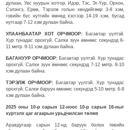
дулаан, Увс нуурын хотгор, Идэр, Тэс, Эг-Үүр, Орхон,
Сэлэнгэ, Ерөө, Тэрэлж голын хөндийгөөр 3-8 хэм,
говийн бүс нутгийн өмнөд хэсгээр 14-19 хэм, бусад
нутгаар 7-12 хэм дулаан байна.
УЛААНБААТАР ХОТ ОРЧМООР:
Багавтар үүлтэй.
Хур тунадас орохгүй. Салхи зүүн өмнөөс секундэд 6-
11 метр. 9-11 хэм дулаан байна.
БАГАНУУР ОРЧМООР:
Багавтар үүлтэй. Хур тунадас
орохгүй. Салхи зүүн өмнөөс секундэд 7-12 метр. 8-10
хэм дулаан байна.
ТЭРЭЛЖ ОРЧМООР:
Багавтар үүлтэй. Хур тунадас
орохгүй. Салхи баруун өмнөөс секундэд 5-10 метр. 6-8
хэм дулаан байна.
2025 оны 10-р сарын 12-ноос 10-р сарын 16-ныг
хүртэлх цаг агаарын урьдчилсан төлөв
Аравдугаар сарын 12-нд баруун болон төвийн