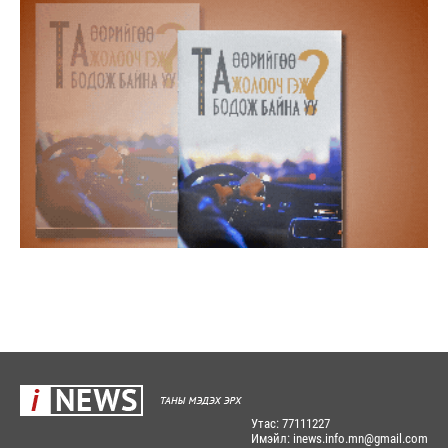
Утас: 77111227
Имэйл: inews.info.mn@gmail.com