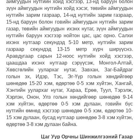
аймгуудын нутгийн хойд хэсгээр, 13-нд баруун болон
зүүн аймгуудын нутгийн хойд хэсэг, төвийн аймгуудын
нутгийн зарим газраар, 14-нд нутгийн зарим газраар,
15-нд баруун болон говийн аймгуудын нутгийн зарим
газар, төвийн аймгуудын ихэнх нутаг, зүүн аймгуудын
нутгийн баруун хэсгээр нойтон цас, цас орно. Салхи
ихэнх нутгаар секундэд 5-10 метр, нутгийн зарим
газраар секундэд 13-15 метр хүрч ширүүснэ.
Аравдугаар сарын 12-ноос нутгийн хойд хэсгээр,
цаашдаа ихэнх нутгаар сэрүүсэж, Монгол-Алтай,
Хөвсгөлийн уулархаг нутаг, Завхан, Заг-Байдраг
голын эх, Идэр, Тэс, Эг-Үүр голын хөндийгөөр
шөнөдөө 15-20 хэм, өдөртөө 0-5 хэм хүйтэн, Хангай,
Хэнтийн уулархаг нутаг, Хараа, Ерөө, Туул, Тэрэлж,
Хэрлэн, Онон, Улз голын хөндийгөөр шөнөдөө 9-14
хэм хүйтэн, өдөртөө 0-5 хэм дулаан, говийн бүс
нутгийн өмнөд хэсгээр шөнөдөө 0-5 хэм, өдөртөө 10-
15 хэм дулаан, бусад нутгаар шөнөдөө 3-8 хэм хүйтэн,
өдөртөө 3-8 хэм дулаан байна.
Цаг Уур Орчны Шинжилгээний Газар