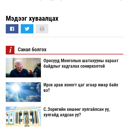
Мэдээг хуваалцах
i
Санал болгох
Оросууд Монголын шатахууны хараат
байдлыг хадгалах сонирхолтой
Ирэх арав хоногт цаг агаар ямар байх
вэ?
С.Зоригийн хөшөөг хулгайлсан уу,
хулгайд алдсан уу?