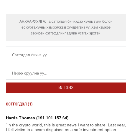
АНХААРУУЛГА: Та сэтгэгдэл бичихдээ хууль зүйн болон
ёс суртахууны хэм хэмжээг хүндэтгэнэ үү. Хэм хэмжээ
зөрчсөн сэтгэгдэлийг админ устгах эрхтэй.
ИЛГЭЭХ
СЭТГЭГДЭЛ (1)
Harris Thomas (191.101.157.64)
"In the crypto world, this is great news I want to share. Last year,
I fell victim to a scam disguised as a safe investment option. I