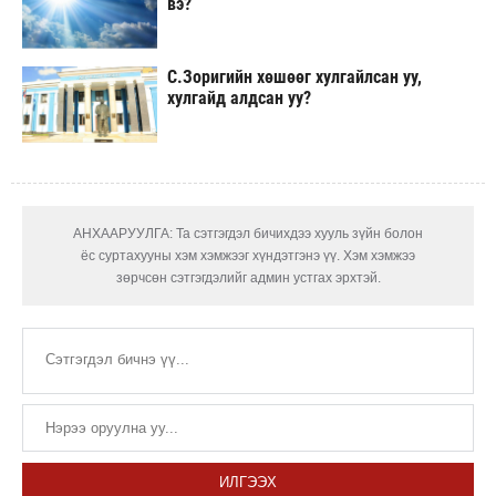
вэ?
С.Зоригийн хөшөөг хулгайлсан уу,
хулгайд алдсан уу?
АНХААРУУЛГА: Та сэтгэгдэл бичихдээ хууль зүйн болон
ёс суртахууны хэм хэмжээг хүндэтгэнэ үү. Хэм хэмжээ
зөрчсөн сэтгэгдэлийг админ устгах эрхтэй.
ИЛГЭЭХ