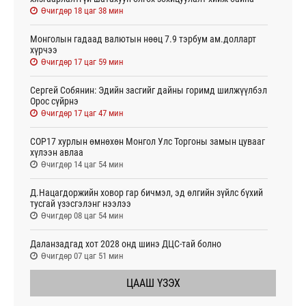
Өчигдөр 18 цаг 38 мин
Монголын гадаад валютын нөөц 7.9 тэрбум ам.долларт
хүрчээ
Өчигдөр 17 цаг 59 мин
Сергей Собянин: Эдийн засгийг дайны горимд шилжүүлбэл
Орос сүйрнэ
Өчигдөр 17 цаг 47 мин
COP17 хурлын өмнөхөн Монгол Улс Торгоны замын цувааг
хүлээн авлаа
Өчигдөр 14 цаг 54 мин
Д.Нацагдоржийн ховор гар бичмэл, эд өлгийн зүйлс бүхий
тусгай үзэсгэлэнг нээлээ
Өчигдөр 08 цаг 54 мин
Даланзадгад хот 2028 онд шинэ ДЦС-тай болно
Өчигдөр 07 цаг 51 мин
ЦААШ ҮЗЭХ