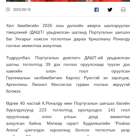
2025/09/10
Хөл бөмбөгийн 2026 оны дэлхийн аварга шалгаруулах
тэмцээний /ДАШТ/ урьдчилсан шатанд Португалын шигшээ
баг Унгарыг хожсон тоглолтын дараа Криштиану Роналду
гоолын амжилтаа ахиуллаа.
Тодруулбал, Португалын довтлогч ДАШТ-ий урьдчилсан
шатны тоглолтод 39 дэх гоолоо оруулснаар түүхэн дэх
хамгийн олон гоол оруулсан
Гватемалын хөлбөмбөгчин Карлос Руистэй эн зэрэгцэж,
Аргентины Лионел Мессигээс гурван гоолын зөрүүтэй
болжээ.
Өдгөө 40 настай К.Роналду мөн Португалын шигшээ багийн
бүрэлдэхүүнд 223 тоглолтод оролцохдоо 141 гоол
оруулснаар олон улсын дээд амжилтаа
ахиулсан байна. Мягмар гарагт Будапештийн “Puskas
Arena” цэнгэлдэх хүрээлэнд болсон тоглолтын үеэр