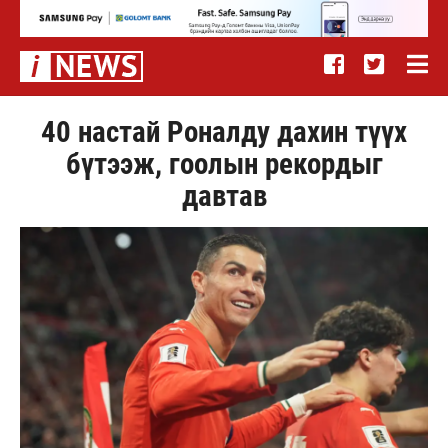
40 настай Роналду дахин түүх
бүтээж, гоолын рекордыг
давтав