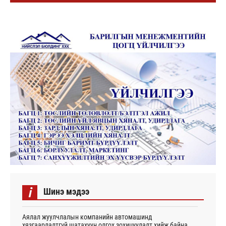
i
Шинэ мэдээ
Аялал жуулчлалын компанийн автомашинд
хязгаарлалтгүй шатахуун олгох зохицуулалт хийж байна