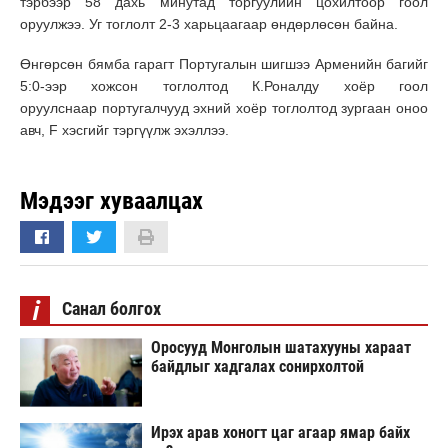
тэрбээр 58 дахь минутад торгуулийн цохилтоор гоол
оруулжээ. Уг тоглолт 2-3 харьцаагаар өндөрлөсөн байна.
Өнгөрсөн бямба гарагт Португалын шигшээ Арменийн багийг
5:0-ээр хожсон тоглолтод К.Роналду хоёр гоол
оруулснаар португалчууд эхний хоёр тоглолтод зургаан оноо
авч, F хэсгийг тэргүүлж эхэллээ.
Мэдээг хуваалцах
i
Санал болгох
Оросууд Монголын шатахууны хараат
байдлыг хадгалах сонирхолтой
Ирэх арав хоногт цаг агаар ямар байх