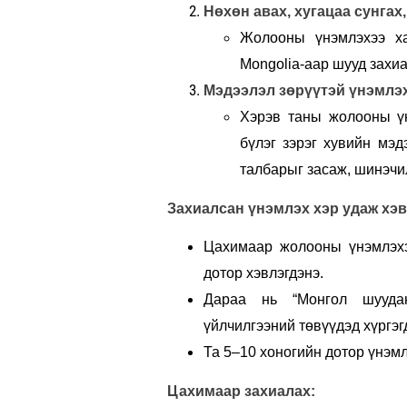
Нөхөн авах, хугацаа сунгах
Жолооны үнэмлэхээ ха
Mongolia-аар шууд захи
Мэдээлэл зөрүүтэй үнэмлэх
Хэрэв таны жолооны үн
бүлэг зэрэг хувийн мэд
талбарыг засаж, шинэчи
Захиалсан үнэмлэх хэр удаж хэв
Цахимаар жолооны үнэмлэхэ
дотор хэвлэгдэнэ.
Дараа нь “Монгол шууда
үйлчилгээний төвүүдэд хүргэг
Та 5–10 хоногийн дотор үнэм
Цахимаар захиалах: