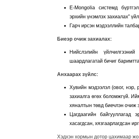
E-Mongolia системд бүртгэ
эрхийн үнэмлэх захиалах” үйл
Гарч ирсэн мэдээллийн талба
Биеэр очиж захиалах:
Нийслэлийн үйлчилгээни
шаардлагатай бичиг баримтта
Анхаарах зүйлс:
Хувийн мэдээлэл (овог, нэр, 
захиалга өгөх боломжгүй. Ий
хяналтын төвд биечлэн очиж 
Цагдаагийн байгууллагад 
хасагдсан, хязгаарлагдсан ир
Хэдхэн хормын дотор цахимаар жо