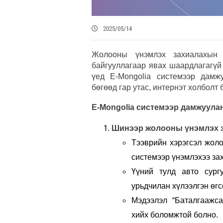
2025/05/14
Жолооны үнэмлэх захиалахын 
байгууллагаар явах шаардлагагүй
үед E-Mongolia системээр дамж
бөгөөд гар утас, интернэт холболт 
E-Mongolia системээр дамжуула
Шинээр жолооны үнэмлэх з
Тээврийн хэрэгсэл жоло
системээр үнэмлэхээ за
Үүний тулд авто сургу
урьдчилан хүлээлгэн өг
Мэдээлэл “Баталгаажс
хийх боломжтой болно.