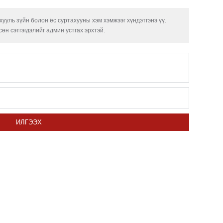
угср
ууль зүйн болон ёс суртахууны хэм хэмжээг хүндэтгэнэ үү.
Дэлх
өн сэтгэгдэлийг админ устгах эрхтэй.
Пурж
ОПЕК
нэмэ
Маро
дэмж
ИЛГЭЭХ