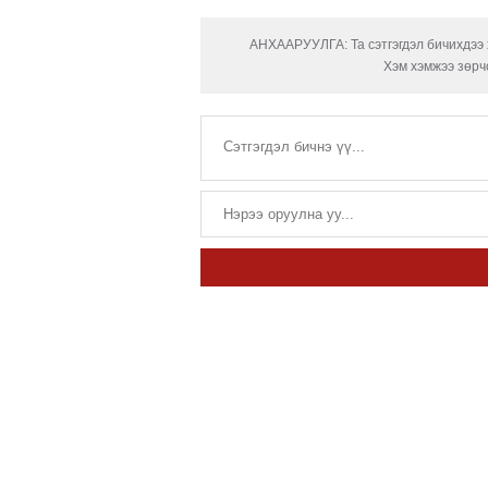
АНХААРУУЛГА: Та сэтгэгдэл бичихдээ х
Хэм хэмжээ зөрчс