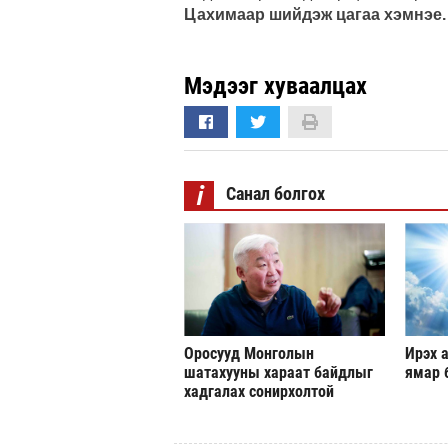
Цахимаар шийдэж цагаа хэмнэе.
Мэдээг хуваалцах
i
Санал болгох
Оросууд Монголын
Ирэх а
шатахууны хараат байдлыг
ямар 
хадгалах сонирхолтой