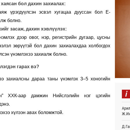
, хаясан бол дахин захиалах:
Найм
яж үрэгдүүлсэн эсвэл хугацаа дууссан бол E-
10,0
алж болно.
7 
ийг засаж, дахин хэвлүүлэх:
Худа
эмлэх дээр овог, нэр, регистрийн дугаар, цусны
өрий
8 
ээлэл зөрүүтэй бол дахин захиалахдаа холбогдох
лсэн үнэмлэхээ захиалж болно.
АНУ-
монг
хамг
лэгдэн гарах вэ?
11
э захиалсны дараа таны үнэмлэх 3–5 хоногийн
Месс
12
i
н” ХХК-аар дамжин Нийслэлийн нэг цэгийн
Татв
үүди
дэнэ.
Арил
12
лэхээ хүлээн авах боломжтой.
Ж.И
Евро
байн
Д.Га
12