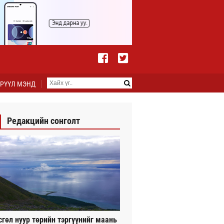
РҮҮЛ МЭНД
Редакцийн сонголт
сгөл нуур төрийн тэргүүнийг маань