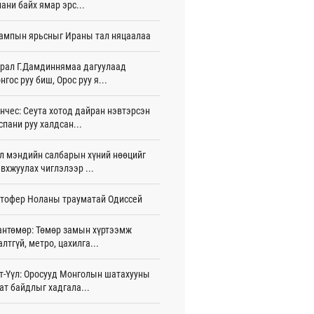
ани байх ямар эрс...
тэй шигшээ баг Азийн наадам-д
ампын ярьсныг Ираны тал няцаалаа
цохоор бэлтгэлээ хангаж байна
 цаг 19 мин
рал Г.Дамдиннямаа дагуулаад
нгос руу биш, Орос руу я...
 өөрчлөгдсөөр байна
 цаг 34 мин
нчес: Сеута хотод дайран нэвтэрсэн
сарын 15-наас улсын дугаарын тэгш,
спани руу халдсан...
гойгоор хөдөлгөөнд оролцоно
 цаг 40 мин
л мэндийн салбарын хүний нөөцийг
вхжуулах чиглэлээр ...
үгээр хорооллын арын замыг өнөөдөр
 23:00 цагаас хаана
тофер Ноланы трауматай Одиссей
 цаг 28 мин
бензин, дизель түлшний онцгой албан
антөмөр: Төмөр замын хүртээмж
арыг тэглэлээ
алтгүй, метро, цахилга...
игдөр 15 цаг 58 мин
т-Үүл: Оросууд Монголын шатахууны
анийн гүнж Евгени гурав дахь хүүхдээ
ат байдлыг хадгала...
йдөж авлаа
игдөр 15 цаг 50 мин