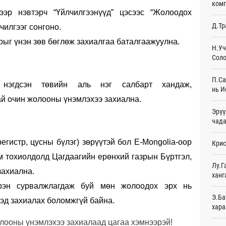
комп
лээр нэвтэрч “Үйлчилгээнүүд” цэсээс “Жолоодох
Эмэг
Д.Тр
чилгээг сонгоно.
орол
12
рыг үнэн зөв бөглөж захиалгаа баталгаажуулна.
Н.Уч
Соло
Дайн
12
П.Са
й нэгдсэн төвийн аль нэг салбарт хандаж,
Энэ 
нь И
сонд
й очин жолооны үнэмлэхээ захиална.
12
Эрүү
чада
Нэгд
орой
регистр, цусны бүлэг) зөрүүтэй бол E-Mongolia-оор
Крис
13
м тохиолдолд Цагдаагийн ерөнхий газрын Бүртгэл,
Авто
Лу.Г
захиална.
татв
ханг
Өч
эрэн сурвалжлагдаж буй мөн жолоодох эрх нь
Э.Ба
гэд захиалах боломжгүй байна.
Брит
хара
өлги
Өч
лооны үнэмлэхээ захиалаад цагаа хэмнээрэй!