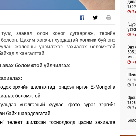
дипл
тэрг
7 
“Дүр
үзэс
тулд заавал олон хоног дугаарлаж, төрийн
7 
 болсон. Цахим хөгжил хурдацтай хөгжиж буй энэ
уулан жолооны үнэмлэхээ захиалах боломжтой
Энэ 
505.
байхад л хангалттай.
мянг
7 
н авах боломжтой үйлчилгээ:
Шейх
ахиалах:
зарл
7 
одох эрхийн шалгалтад тэнцсэн иргэн E-Mongolia
хиалах боломжтой.
Орон
тарв
ульдаа үнэлгээний хуудас, фото зураг зэргийг
7 
сөн байх шаардлагатай.
Боло
ан” төлөвт шилжсэн тохиолдолд цахим захиалга
олон
сана
7 