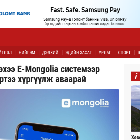
ЙТЛЭЛ
НИЙГЭМ
ДЭЛХИЙ
ЭДИЙН ЗАСАГ
УРЛАГ
СПОРТ
Э
хээ E-Mongolia системээр
i
ртээ хүргүүлж аваарай
Хөв