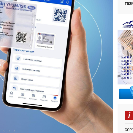
тах
i
СОР1