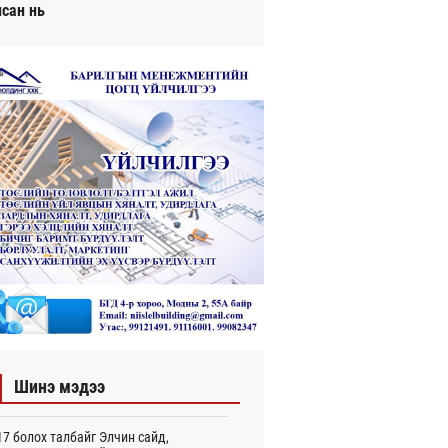
исан нь
Шинэ мэдээ
7 болох талбайг Элчин сайд,