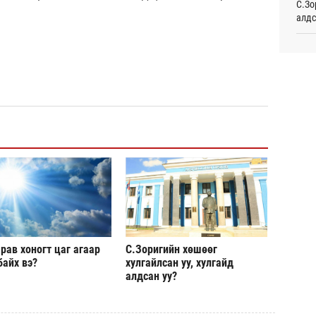
С.Зо
алдс
Таек
шалг
тами
Хуви
Өч
төхө
Монг
Сауд
жуул
өргө
орчи
Өч
Испа
өсж
Б.Пү
зуух
Хэлэ
мэд
рав хоногт цаг агаар
С.Зоригийн хөшөөг
байх вэ?
хулгайлсан уу, хулгайд
МАА-
алдсан уу?
чадв
СОР1