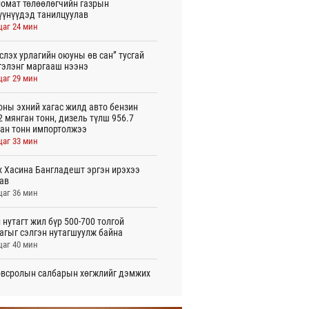
омат төлөөлөгчийн газрын
үүнүүдэд танилцуулав
цаг 24 мин
слэх урлагийн оюуны өв сан” тусгай
гэлэнг маргааш нээнэ
цаг 29 мин
оны эхний хагас жилд авто бензин
2 мянган тонн, дизель түлш 956.7
ан тонн импортолжээ
цаг 33 мин
 Хасина Бангладешт эргэн ирэхээ
ав
цаг 36 мин
 нутагт жил бүр 500-700 толгой
агыг сэлгэн нутагшуулж байна
цаг 40 мин
всролын салбарын хөгжлийг дэмжих
 улсын хамтын ажиллагааны талаар
л солилцов
цаг 44 мин