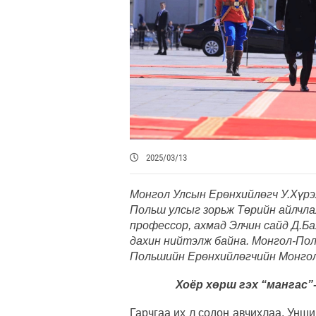
2025/03/13
Монгол Улсын Ерөнхийлөгч У.Хүрэ
Польш улсыг зорьж Төрийн айлчла
профессор, ахмад Элчин сайд Д.Б
дахин нийтэлж байна. Монгол-Пол
Польшийн Ерөнхийлөгчийн Монголд
Хоёр хөрш гэх “мангас”
Гарчгаа их л содон авчихлаа. Уншиг