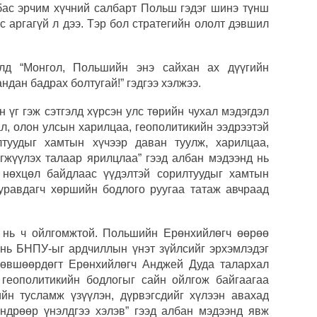
, бас эрчим хүчний салбарт Польш гэдэг шинэ түнш
ОПЕК
с аргагүй л дээ. Тэр бол стратегийн ололт дэвшил
нэмэ
МАА-
өлд “Монгол, Польшийн энэ сайхан ах дүүгийн
чадв
дан бадрах болтугай!” гэдгээ хэлжээ.
СОР1
 үг гэж сэтгэлд хүрсэн улс төрийн чухал мэдэгдэл
угср
ал, олон улсын харилцаа, геополитикийн ээдрээтэй
лтуудыг хамтын хүчээр даван туулж, харилцаа,
Хөвс
гжүүлэх талаар ярилцлаа” гээд албан мэдээнд нь
тахи
й нөхцөл байдлаас үүдэлтэй сорилтуудыг хамтын
 гуравдагч хөршийн бодлого руугаа татаж авчраад
г нь ч ойлгомжтой. Польшийн Ерөнхийлөгч өөрөө
с нь БНПУ-ыг ардчиллын үнэт зүйлсийг эрхэмлэдэг
 зөвшөөрдөгт Ерөнхийлөгч Анджей Дуда талархал
геополитикийн бодлогыг сайн ойлгож байгаагаа
йн тусламж үзүүлэн, дүрвэгсдийг хүлээн авахад
ндрөөр үнэлдгээ хэлэв” гээд албан мэдээнд явж