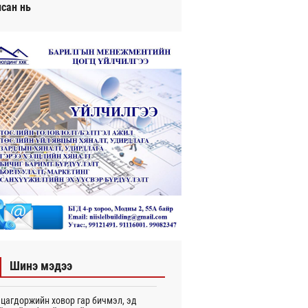
исан нь
Шинэ мэдээ
цагдоржийн ховор гар бичмэл, эд