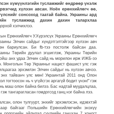
лсэн хүмүүнлэгийн тусламжийг өндрөөр үнэлж
рвэгчид хүлээн авсан. Ноён ерөнхийлөгч өө,
үүлснийг сонсоход таатай байна. Украины ард
гийн тусламжид дахин дахин талархлаа
дорхой хэлчихлээ.
сын Ерөнхийлөгч У.Хүрэлсүх Украины Ерөнхийлөгч
краины Элчин сайдыг хүндэтгэлтэйгээр хүлээн авч
өн бариулсан. Би fb-тээ постолж байсан даа.
раины Төрийн дуулал эгшиглэж, Украины Төрийн
хойш анх удаа Элчин сайд нь морилон ирж ИЖБ-ээ
э. Монголын Төр Украиныг нацист фашист улс гэж
илцаагаа эрхэмлэн Элчин сайдыг нь хүлээн авчээ.
 энх тайванч улс мөн! Украинтай 2011 онд Олон
 тогтоосон нь ч үгүйсгэх аргагүй бодит үнэн!” гэж
 нь маш олон байна билээ. Бас надтай муудалцлаа,
 гэж тангарагласан гомдогсод ганц нэг байна лээ.
лсан, олон тулгуурт, энхийг эрхэмлэсэн, идэвхтэй
саар байгааг Польшийн Ерөнхийлөгчийн энэхүү
 орлогчийн айлчлал сүүлчийн ганцхан 7 хоногт