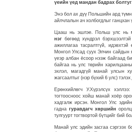
үеийн үед мандан бадрах болтуг
Энэ бол ах дүү Польшийн ард түмн
айлчлалын ач холбогдлыг ганцхан 
Цааш нь эшлэе. Польш улс нь
нэг
бөгөөд хүндрэл бэрхшээлтэй
ажиллагаа тасралтгүй, идэвхтэй
Монгол Улсад суух Элчин сайдын 
үеэр албан ёсоор нээж байгаад б
байгаа нь улс төрийн харилцааны
эхлэл, магадгүй манай улсын х
жагсаалтыг (нэр бүхий 6 улс) тэлэ
Ерөнхийлөгч У.Хүрэлсүх хэллэ
тогтоосноос хойш манай хоёр оро
хадгалж ирсэн. Монгол Улс эдийн
гадна
гуравдагч хөршийн
оролцо
тулгуурт тогтвортой бүтцийг бий б
Манай улс эдийн засгаа сэргээх 