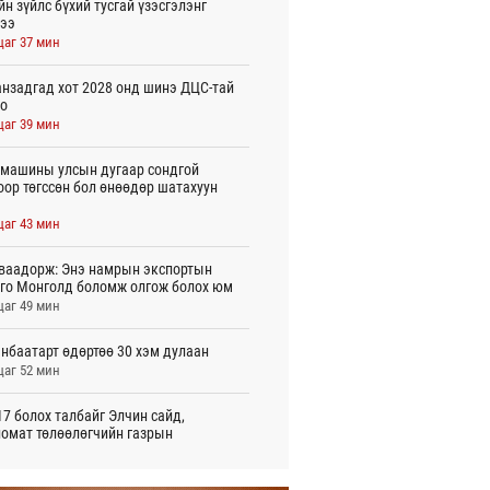
йн зүйлс бүхий тусгай үзэсгэлэнг
ээ
цаг 37 мин
нзадгад хот 2028 онд шинэ ДЦС-тай
о
цаг 39 мин
машины улсын дугаар сондгой
оор төгссөн бол өнөөдөр шатахуун
цаг 43 мин
ваадорж: Энэ намрын экспортын
го Монголд боломж олгож болох юм
цаг 49 мин
нбаатарт өдөртөө 30 хэм дулаан
цаг 52 мин
7 болох талбайг Элчин сайд,
омат төлөөлөгчийн газрын
үүнүүдэд танилцуулав
 цаг 21 мин