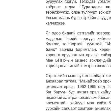
буруулах гээгүй. Тэгэхдээ үргэл
хоёроос гадна
“Гуравдагч хө
төрөлжүүлэх, олон тулгуурт, зохист
Улсын маань бүрэн эрхийн асуудал
хэлчихжээ.
Яг одоо бидний сэтгэлийг зовоож
мэдэгдэл Төрийн тэргүүн хийжэ
болгож, тогтвортой, тууштай,
“И
байх”
зарчим баримтлан, хөрөнг
хөрөнгө оруулалтын орчныг сайжр
Мөн БНПУ-ын бизнес эрхлэгчдийг
харилцан ашигтай хамтран ажилла
Стратегийн маш чухал салбарт ха
анхаарал татлаа. “Манай хоёр оро
ажиллаж ирсэн. 1962-1965 онд По
баг баруун бүс нутагт эрэл хайг
идэвхтэй хамтран ажиллаж байсан
элементийн хайгуул мөн хийж б
уурхайн салбарт хамтран ажиллах 