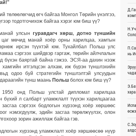
ай!”
23
Д.Га
ий төлөөлөгчид өгч байгаа Монгол Төрийн үнэлгээ,
комп
Худа
үгээр тодотгочихож байгаа хэрэг юм биш үү?
өрий
Өч
Н.Уч
 манай улсын
гуравдагч хөрш, дотно түншийн
Соло
 цаг мөчид манай хоёр орны харилцаа, хамтын
АНУ-
монг
 өрнөж ирсэн түүхтэй юм. Тухайлбал Польш улс
П.Са
хамг
яамаа сэргээх шийдвэр гаргаж, төрийн айлчлалын
нь И
Өч
ид бүхэн баяртай байна гэжээ. ЭСЯ-аа дахин нээж
 хамгийн итгэлцсэн алхам, иж бүрэн түншлэхийн
Эрүү
Месс
чада
Өч
увьд одоо буй стратегийн түншлэлтэй улсуудын
х дараагийн түнш маань
Польш
болох юм биш үү?
Татв
Э.Ба
үүди
хара
э: 1950 онд Польш улстай дипломат харилцаа
Өч
н бүхий л салбарт уламжлалт түүхэн харилцаагаа
Испа
 засгаа сэргээх бодлогын хүрээнд хоёр хөршөөс
Евро
өсж
ог нэмэгдүүлж, эдийн засгаа төрөлжүүлэх, олон
байн
Өч
олгохоор зорин ажиллаж байгаа гэв.
С.Зо
алдс
бодлогын хүрээнд уламжлалт хоёр хөршөөсөө нүүр
Эмэг
орол