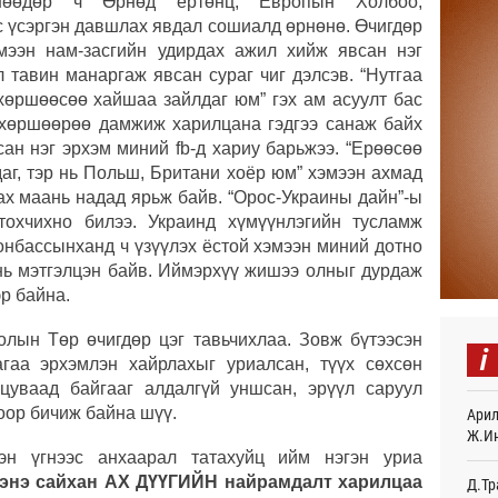
өнөөдөр ч Өрнөд ертөнц, Европын Холбоо,
“Дүр
 үсэргэн давшлах явдал сошиалд өрнөнө. Өчигдөр
үзэс
мээн нам-засгийн удирдах ажил хийж явсан нэг
23
 тавин манаргаж явсан сураг чиг дэлсэв. “Нутгаа
 хөршөөсөө хайшаа зайлдаг юм” гэх ам асуулт бас
Энэ 
р хөршөөрөө дамжиж харилцана гэдгээ санаж байх
505.
мянг
сан нэг эрхэм миний fb-д хариу барьжээ. “Ерөөсөө
23
даг, тэр нь Польш, Британи хоёр юм” хэмээн ахмад
 ах маань надад ярьж байв. “Орос-Украины дайн”-ы
Шейх
тохчихно билээ. Украинд хүмүүнлэгийн тусламж
зарл
Донбассынханд ч үзүүлэх ёстой хэмээн миний дотно
23
нь мэтгэлцэн байв. Иймэрхүү жишээ олныг дурдаж
Орон
эр байна.
тарв
23
лын Төр өчигдөр цэг тавьчихлаа. Зовж бүтээсэн
i
агаа эрхэмлэн хайрлахыг уриалсан, түүх сөхсөн
Боло
цуваад байгааг алдалгүй уншсан, эрүүл саруул
олон
сана
хоор бичиж байна шүү.
Арил
23
Ж.И
сэн үгнээс анхаарал татахуйц ийм нэгэн уриа
Найм
энэ сайхан АХ ДҮҮГИЙН найрамдалт харилцаа
Д.Тр
10,0