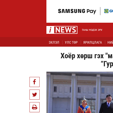
ЭХЛЭЛ
УЛС ТӨР
ЯРИЛЦЛАГА
НИ
Хоёр хөрш гэх "м
“Гу