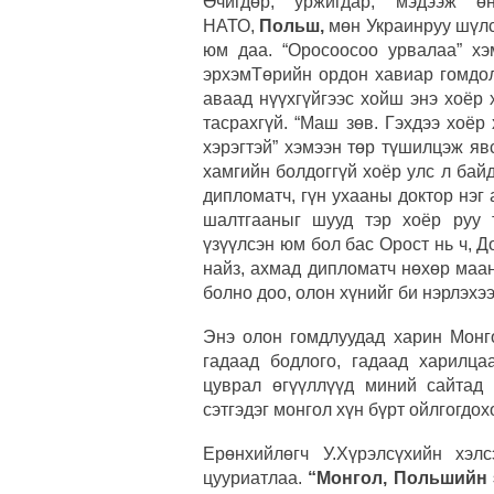
Өчигдөр, уржигдар, мэдээж 
НАТО,
Польш,
мөн Украинруу шүлс
юм даа. “Оросоосоо урвалаа” хэ
эрхэмТөрийн ордон хавиар гомдол
аваад нүүхгүйгээс хойш энэ хоёр
тасрахгүй. “Маш зөв. Гэхдээ хоё
хэрэгтэй” хэмээн төр түшилцэж яв
хамгийн болдоггүй хоёр улс л бай
дипломатч, гүн ухааны доктор нэг
шалтгааныг шууд тэр хоёр руу 
үзүүлсэн юм бол бас Орост нь ч, 
найз, ахмад дипломатч нөхөр маа
болно доо, олон хүнийг би нэрлэхэ
Энэ олон гомдлуудад харин Монго
гадаад бодлого, гадаад харилца
цуврал өгүүллүүд миний сайтад 
сэтгэдэг монгол хүн бүрт ойлгогдо
Ерөнхийлөгч У.Хүрэлсүхийн хэл
цууриатлаа.
“Монгол, Польшийн 