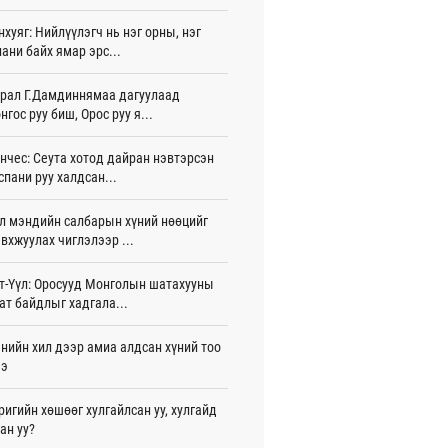
 цаг 51 мин
нхуяг: Нийлүүлэгч нь нэг орны, нэг
ани байх ямар эрс...
лдагч Н.Амарзаяа: 32 хуудастай
н дэвтэр долоо хоногт л дүүрдэг
игдөр 15 цаг 31 мин
рал Г.Дамдиннямаа дагуулаад
нгос руу биш, Орос руу я...
д Фулбрайтын хөтөлбөрөөр 150 гаруй
ол залуус магистрын зэрэг
нчес: Сеута хотод дайран нэвтэрсэн
аалаад байна
спани руу халдсан...
игдөр 12 цаг 01 мин
л мэндийн салбарын хүний нөөцийг
и 80 мянган евро хандивлажээ
вхжуулах чиглэлээр ...
игдөр 11 цаг 30 мин
арын өртэй шатахуун импортлогч ААН-
т-Үүл: Оросууд Монголын шатахууны
йн дансыг битүүмжлэхгүй
ат байдлыг хадгала...
игдөр 11 цаг 20 мин
нийн хил дээр амиа алдсан хүний тоо
пт аагим халуун өдрүүд үргэлжилсээр
ээ
а
игдөр 11 цаг 20 мин
ригийн хөшөөг хулгайлсан уу, хулгайд
ан уу?
тэй шигшээ баг Азийн наадам-д
цохоор бэлтгэлээ хангаж байна