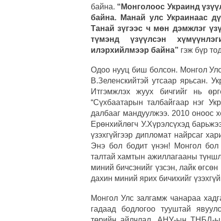
байна.
“Монголоос Украинд үзүү
байна. Манай улс Украинаас дү
Танай зүгээс ч мөн дэмжлэг үз
түмэнд үзүүлсэн хүмүүнлэ
илэрхийлмээр байна”
гэж бүр то
Одоо нууц биш болсон. Монгол Ул
В.Зеленскийтэй утсаар ярьсан. У
Итгэмжлэх жуух бичгийг нь өрг
“Сүхбаатарын талбайгаар нэг Ук
далбааг мандуулжээ. 2010 оноос 
Ерөнхийлөгч У.Хүрэлсүхэд барьжэ
үзэхгүйгээр дипломат найрсаг хар
Энэ бол бодит үнэн! Монгол бол
талтай хамтын ажиллагааны түншлэл
миний бичсэнийг үзсэн, лайк өгсөн
дахин миний ярих бичихийг үзэхгүй
Монгол Улс залгамж чанараа хадга
гадаад бодлогоо тууштай явуул
төрийн айлчлал, АНУ-ын ТНБД-ын