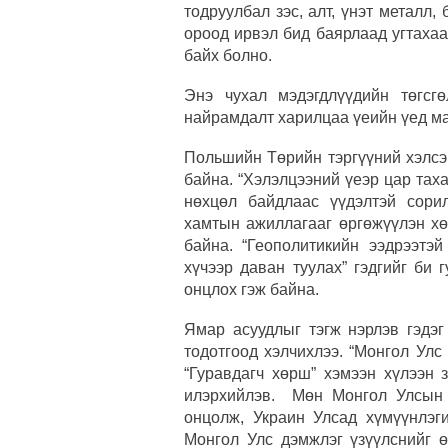
тодруулбал зэс, алт, үнэт металл
ороод ирвэл бид баярлаад угтахаа
байх болно.
Энэ чухал мэдэгдлүүдийн төгсг
найрамдалт харилцаа үеийн үед ман
Польшийн Төрийн тэргүүний хэлсэн
байна. “Хэлэлцээний үеэр цар тах
нөхцөл байдлаас үүдэлтэй сори
хамтын ажиллагааг өргөжүүлэн хө
байна. “Геополитикийн ээдрээтэ
хүчээр даван туулах” гэдгийг би
онцлох гэж байна.
Ямар асуудлыг тэгж нэрлэв гэдэ
тодотгоод хэлчихлээ. “Монгол Ул
“Гуравдагч хөрш” хэмээн хүлээн
илэрхийлэв. Мөн Монгол Улсын 
онцолж, Украин Улсад хүмүүнлэги
Монгол Улс дэмжлэг үзүүлснийг ө