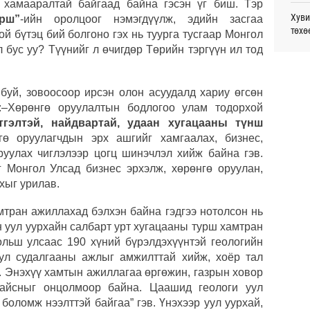
ж хамааралтай байгаад байна гэсэн үг биш. Тэр
Өч
Хуви
рш”
-ийн оролцоог нэмэгдүүлж, эдийн засгаа
төхө
ой бүтэц бий болгоно гэх нь туурга тусгаар Монгол
Дайн
 бус уу? Түүнийг л өчигдөр Төрийн тэргүүн ил тод
Өч
Сауд
орчи
Энэ 
 буй, зовоосоор ирсэн олон асуудалд хариу өгсөн
сонд
Хэлэ
Өч
э:–Хөрөнгө оруулалтын бодлогоо улам тодорхой
мэд
тгэлтэй, найдвартай, удаан хугацааны түнш
ө оруулагчдын эрх ашгийг хамгаалах, бизнес,
Spac
уулах чиглэлээр цогц шинэчлэл хийж байна гэв.
ажи
 Монгол Улсад бизнес эрхэлж, хөрөнгө оруулан,
хыг урилав.
Маро
дэмж
мтран ажиллахад бэлхэн байна гэдгээ нотолсон нь
н уул уурхайн салбарт урт хугацааны турш хамтран
Б.Пү
льш улсаас 190 хүний бүрэлдэхүүнтэй геологийн
зуух
уул судалгааны ажлыг амжилттай хийж, хоёр тал
. Энэхүү хамтын ажиллагаа өргөжин, газрын ховор
Дэлх
айсныг онцолмоор байна. Цаашид геологи уул
Пурж
боломж нээлттэй байгаа” гэв. Үнэхээр уул уурхай,