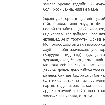
зэмлэл урсана гэдгийг би мэдэ
болчихсон байна, нийгэм маань.
Украин дахь оросын цэргийн тусгай
гайтай явдал монголчуудыг бүтэ
цөстэй нэгнийх нь цөсийг хөөргөж
бид харлаа. Тэр дайндаа Орос ял
ертөнцөд АНУ тэргүүтэй Өрнөд е
Монголоос хөөх аман хийрхлээр ха
ахуй нь нойл заачихсан, улс тө
(Баруунд гомдогсод), худалда
худалдагдахад бэлхэн, аль ч нийг
Монголд байнаа байна. Гэмт хэрэ
дайн”-ы фонон дээр хийсэн хэргээ
цамнаж байгааг бид харж л байна
багтчих санаатай нэг тал руу туйл
нэр нь явдаг зарим сэхээтэн со
ардчилал хүний эрхийн төлөө тэм
хичээж яваа харагддаг л юм.