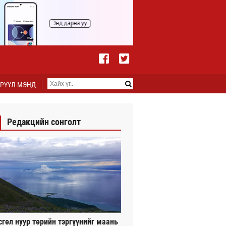
РҮҮЛ МЭНД
Редакцийн сонголт
сгөл нуур төрийн тэргүүнийг маань