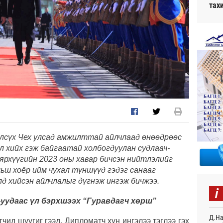
тах
лсүх Чех улсад амжилттай айлчлаад өнөөдрөөс
л хийх гэж байгаатай холбогдуулан судлаач-
аярхүүгийн 2023 оны хавар бичсэн нийтлэлийг
ьш хоёр ийм чухал түншүүд гэдэг санааг
 хийсэн айлчлалыг дүгнэж ингэж бичжээ.​
i
-уудаас үл бэрхшээх “Гуравдагч хөрш”
Д.На
чид шуугиг гээд. Дипломатч хүн ингэлээ тэглээ гэх