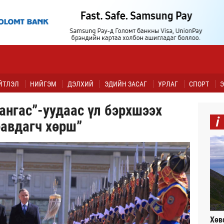
ЙТЛЭЛ
НИЙГЭМ
ДЭЛХИЙ
ЭДИЙН ЗАСАГ
УРЛАГ
СПОРТ
Э
ангас”-уудаас үл бэрхшээх
i
равдагч хөрш”
Хөв