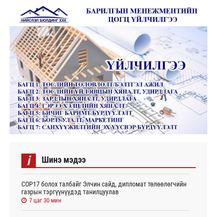
i
Шинэ мэдээ
СОР17 болох талбайг Элчин сайд, дипломат төлөөлөгчийн
газрын тэргүүнүүдэд танилцуулав
7 цаг 30 мин