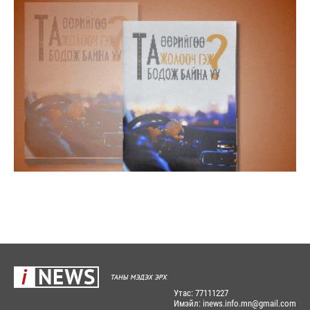
Утас: 77111227
Имэйл: inews.info.mn@gmail.com