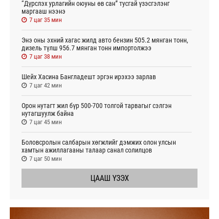
“Дүрслэх урлагийн оюуны өв сан” тусгай үзэсгэлэнг
маргааш нээнэ
7 цаг 35 мин
Энэ оны эхний хагас жилд авто бензин 505.2 мянган тонн,
дизель түлш 956.7 мянган тонн импортолжээ
7 цаг 38 мин
Шейх Хасина Бангладешт эргэн ирэхээ зарлав
7 цаг 42 мин
Орон нутагт жил бүр 500-700 толгой тарвагыг сэлгэн
нутагшуулж байна
7 цаг 45 мин
Боловсролын салбарын хөгжлийг дэмжих олон улсын
хамтын ажиллагааны талаар санал солилцов
7 цаг 50 мин
ЦААШ ҮЗЭХ