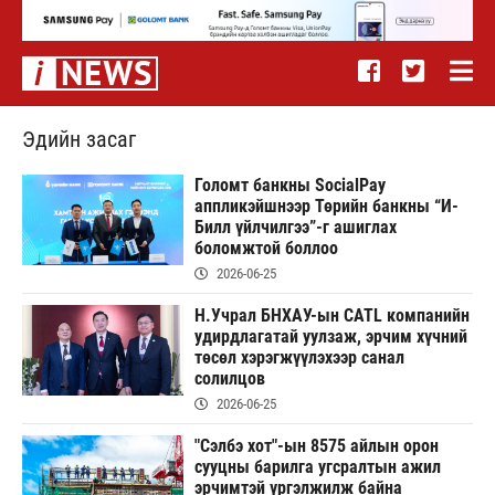
Эдийн засаг
Голомт банкны SocialPay
аппликэйшнээр Төрийн банкны “И-
Билл үйлчилгээ”-г ашиглах
боломжтой боллоо
2026-06-25
Н.Учрал БНХАУ-ын CATL компанийн
удирдлагатай уулзаж, эрчим хүчний
төсөл хэрэгжүүлэхээр санал
солилцов
2026-06-25
"Сэлбэ хот"-ын 8575 айлын орон
сууцны барилга угсралтын ажил
эрчимтэй үргэлжилж байна