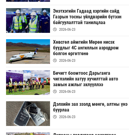
Энэтхэгийн Гадаад хэргийн сайд
Газрын тосны үйлдвэрийн бүтээн
байгуулалттай танилцлаа
2026-06-23
Хөвсгөл аймгийн Мөрөн нисэх
буудлыг 4С ангиллын аэродром
болгон өргөтгөнө
2026-06-23
Бичигт боомтоос Дарьганга
чиглэлийн хатуу хучилттай авто
замын ажлыг эхлүүллээ
2026-06-23
Дэлхийн зах зээлд мөнгө, алтны үнэ
буурлаа
2026-06-23