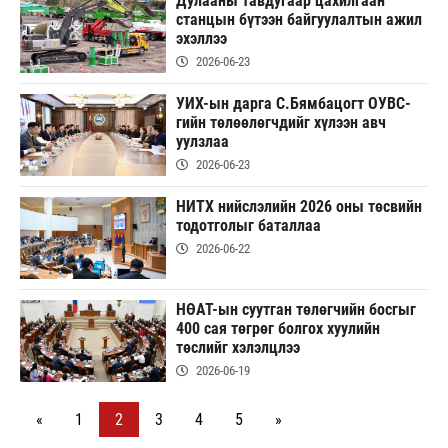
Дулааны тавдугаар цахилгаан
станцын бүтээн байгуулалтын ажил
эхэллээ
2026-06-23
УИХ-ын дарга С.Бямбацогт ОУВС-
гийн төлөөлөгчдийг хүлээн авч
уулзлаа
2026-06-23
НИТХ нийслэлийн 2026 оны төсвийн
тодотголыг баталлаа
2026-06-22
НӨАТ-ын суутган төлөгчийн босгыг
400 сая төгрөг болгох хуулийн
төслийг хэлэлцлээ
2026-06-19
«
1
2
3
4
5
»