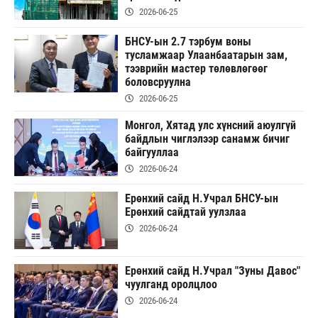
2026-06-25
БНСУ-ын 2.7 тэрбум воны
тусламжаар Улаанбаатарын зам,
тээврийн мастер төлөвлөгөөг
боловсруулна
2026-06-25
Монгол, Хятад улс хүнсний аюулгүй
байдлын чиглэлээр санамж бичиг
байгууллаа
2026-06-24
Ерөнхий сайд Н.Учрал БНСУ-ын
Ерөнхий сайдтай уулзлаа
2026-06-24
Ерөнхий сайд Н.Учрал "Зуны Давос"
чуулганд оролцлоо
2026-06-24