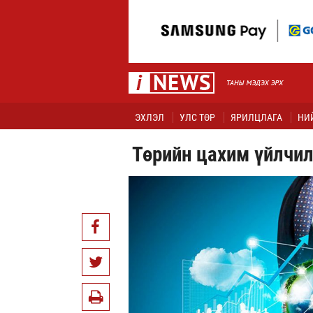
ЭХЛЭЛ
УЛС ТӨР
ЯРИЛЦЛАГА
НИ
Төрийн цахим үйлчи