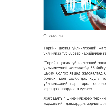
2026/01/14
Төрийн цахим үйлчилгээний жаг
үйлчилгээ тус бүрээр нарийвчлан г
“Төрийн цахим үйлчилгээний зохи
үйлчилгээний жагсаалт”-д 56 байгу
цахим болгох явцад жагсаалтад 
болгох, мөн холбогдох хууль т
үйлчилгээний нэр, төрөл өөрчл
хэрэгцээ шаардлага үүсжээ.
Жагсаалтыг шинэчилснээр төрийн
мэдээллийн давхардал, зөрчил ари