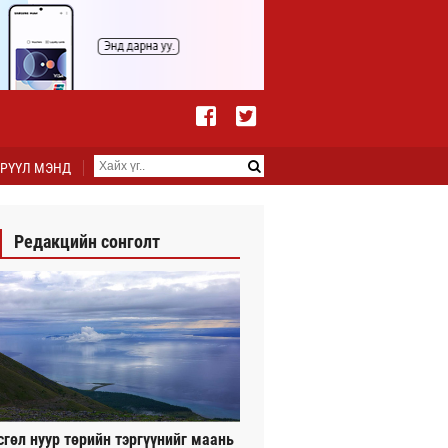
РҮҮЛ МЭНД
Редакцийн сонголт
сгөл нуур төрийн тэргүүнийг маань