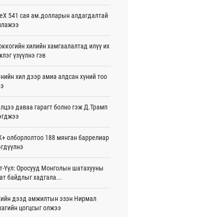
жигдар 08 цаг 54 мин
eX 541 сая ам.долларын алдагдалтай
ллажээ
нзадгад хот 2028 онд шинэ ДЦС-тай
о
жигдар 07 цаг 51 мин
ккогийн хилийн хамгаалалтад илүү их
лэг үзүүлнэ гэв
машины улсын дугаар сондгой
оор төгссөн бол өнөөдөр шатахуун
нийн хил дээр амиа алдсан хүний тоо
ээ
жигдар 07 цаг 48 мин
лцээ даваа гарагт болно гэж Д.Трамп
ваадорж: Энэ намрын экспортын
го Монголд боломж олгож болох юм
эгджээ
жигдар 07 цаг 42 мин
+ олборлолтоо 188 мянган баррелиар
нбаатарт өдөртөө 30 хэм дулаан
гдүүлнэ
жигдар 07 цаг 38 мин
т-Үүл: Оросууд Монголын шатахууны
7 болох талбайг Элчин сайд,
ат байдлыг хадгала...
омат төлөөлөгчийн газрын
үүнүүдэд танилцуулав
26-08-06
ийн дээд амжилтын эзэн Нирмал
агийн цогцсыг олжээ
слэх урлагийн оюуны өв сан” тусгай