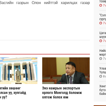
тохи
Засгийн газрын Олон нийттэй харилцах газар
7 
"Сэл
сург
7 
Цага
шүүх
7 
Нийс
марг
7 
Улаа
Үүлш
8 
Хөнг
игийн хөшөөг
Энэ намрын экспортын
бүтэ
лсан уу, хулгайд
орлого Монголд боломж
байн
н уу?
олгож болох юм
20