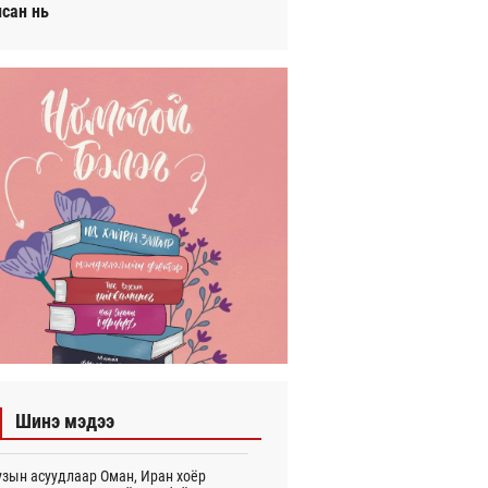
исан нь
Шинэ мэдээ
зын асуудлаар Оман, Иран хоёр