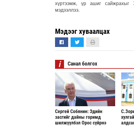
хүртээмж, үр ашиг сайжрахыг 
мэдээллээ.
Мэдээг хуваалцах
i
Санал болгох
Сергей Собянин: Эдийн
С.Зор
засгийг дайны горимд
хулгай
шилжүүлбэл Орос сүйрнэ
алдса