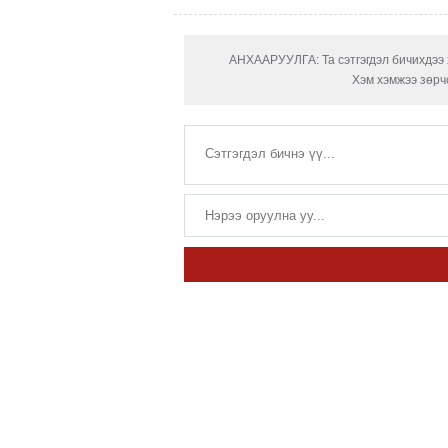
АНХААРУУЛГА: Та сэтгэгдэл бичихдээ х
Хэм хэмжээ зөрчс