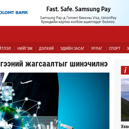
ЙТЛЭЛ
НИЙГЭМ
ДЭЛХИЙ
ЭДИЙН ЗАСАГ
УРЛАГ
СПОРТ
Э
лгээний жагсаалтыг шинэчилнэ
i
Хөв