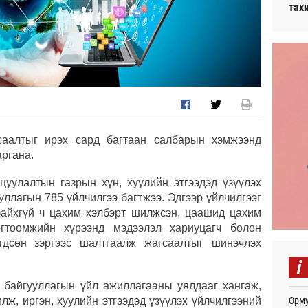
тах
саалтыг ирэх сард багтаан салбарын хэмжээнд
аргана.
цуулалтын газрын хүн, хуулийн этгээдэд үзүүлэх
уллагын 785 үйлчилгээ багтжээ. Эдгээр үйлчилгээг
байхгүй ч цахим хэлбэрт шилжсэн, цаашид цахим
огтоомжийн хүрээнд мэдээлэл хариуцагч болон
өгдсөн зэргээс шалтгаалж жагсаалтыг шинэчлэх
i
 байгууллагын үйл ажиллагааны уялдааг хангаж,
Орму
лж, иргэн, хуулийн этгээдэд үзүүлэх үйлчилгээний