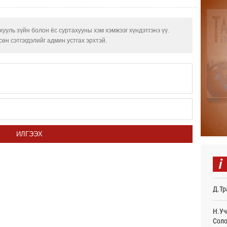
БНХА
авто
тави
Өч
ууль зүйн болон ёс суртахууны хэм хэмжээг хүндэтгэнэ үү.
өн сэтгэгдэлийг админ устгах эрхтэй.
Аяла
авто
олго
Ур
Монг
тэрб
Ур
Серг
ИЛГЭЭХ
гори
Ур
i
COP1
Торг
Д.Тр
Ур
Д.На
Н.Уч
өлги
Соло
нээл