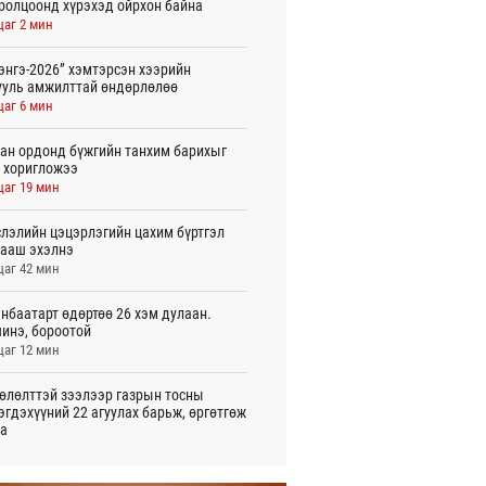
ролцоонд хүрэхэд ойрхон байна
цаг 2 мин
энгэ-2026” хэмтэрсэн хээрийн
ууль амжилттай өндөрлөлөө
цаг 6 мин
ан ордонд бүжгийн танхим барихыг
 хоригложээ
цаг 19 мин
лэлийн цэцэрлэгийн цахим бүртгэл
ааш эхэлнэ
цаг 42 мин
нбаатарт өдөртөө 26 хэм дулаан.
инэ, бороотой
цаг 12 мин
өлөлттэй зээлээр газрын тосны
эгдэхүүний 22 агуулах барьж, өргөтгөж
а
 цаг 58 мин