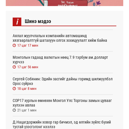
i
Шинэ мэдээ
Аялал жуулчлалын компанийн автомашинд
хязгаарлалтгүй шатахуун олгох зохицуулалт хийж байна
17 цаг 17 мин
Монголын гадаад валютын нөөц 7.9 тэрбум ам.долларт
хүрчээ
17 цаг 56 мин
Сергей Собянин: Эдийн засгийг дайны горимд шилжүүлбэл
Орос сүйрнэ
18 цаг 8 мин
COP17 хурлын өмнөхөн Монгол Улс Торгоны замын цувааг
хүлээн авлаа
21 цаг 1 мин
Д.Нацагдоржийн ховор гар бичмэл, эд өлгийн зүйлс бүхий
тусгай үзэсгэлэнг нээлээ