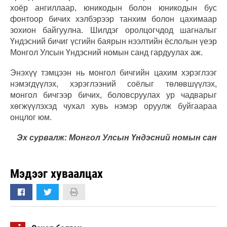
хоёр ангиллаар, юникодын болон юникодын бус
фонтоор бичих хэлбэрээр танхим болон цахимаар
зохион байгуулна. Шилдэг оролцогчдод шагналыг
Үндэсний бичиг үсгийн баярын нээлтийн ёслолын үеэр
Монгол Улсын Үндэсний номын санд гардуулах аж.
Энэхүү тэмцээн нь монгол бичгийн цахим хэрэглээг
нэмэгдүүлэх, хэрэглээний соёлыг төлөвшүүлэх,
монгол бичгээр бичих, боловсруулах ур чадварыг
хөгжүүлэхэд чухал хувь нэмэр оруулж буйгаараа
онцлог юм.
Эх сурвалж: Монгол Улсын Үндэсний номын сан
Мэдээг хуваалцах