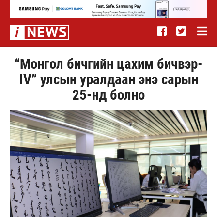
“Монгол бичгийн цахим бичвэр-
IV” улсын уралдаан энэ сарын
25-нд болно