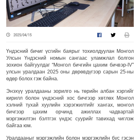
2025/04/15
Үндэсний бичиг үсгийн баярыг тохиолдуулан Монгол
Улсын Үндэсний номын сангаас уламжлал болгон
зохион байгуулдаг “Монгол бичгийн цахим бичвэр-IV”
улсын уралдаан 2025 оны дөрөвдүгээр сарын 25-ны
өдөр болох гэж байна.
Энэхүү уралдааны зорилго нь төрийн албан хэргийг
кирилл болон үндэсний хос бичгээр хөтлөх Монгол
хэлний тухай хуулийн хэрэгжилтийг хангах, монгол
бичгээр цахим орчинд ажиллах чадвартай
мэргэжилтэн бэлтгэх үндэс суурийг тавихад чиглэж
байгаа юм.
Уралдааныг мэргэжлийн болон мэргэжлийн бус гэсэн