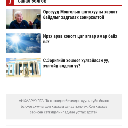
i
Санал болгох
Оросууд Монголын шатахууны хараат
байдлыг хадгалах сонирхолтой
Ирэх арав хоногт цаг агаар ямар байх
вэ?
С.Зоригийн хөшөөг хулгайлсан уу,
хулгайд алдсан уу?
АНХААРУУЛГА: Та сэтгэгдэл бичихдээ хууль зүйн болон
ёс суртахууны хэм хэмжээг хүндэтгэнэ үү. Хэм хэмжээ
зөрчсөн сэтгэгдэлийг админ устгах эрхтэй.