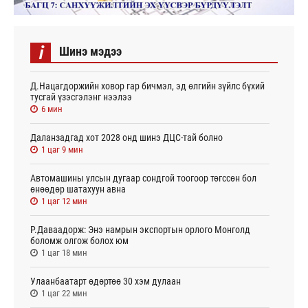
i
Шинэ мэдээ
Д.Нацагдоржийн ховор гар бичмэл, эд өлгийн зүйлс бүхий
тусгай үзэсгэлэнг нээлээ
6 мин
Даланзадгад хот 2028 онд шинэ ДЦС-тай болно
1 цаг 9 мин
Автомашины улсын дугаар сондгой тоогоор төгссөн бол
өнөөдөр шатахуун авна
1 цаг 12 мин
Р.Даваадорж: Энэ намрын экспортын орлого Монголд
боломж олгож болох юм
1 цаг 18 мин
Улаанбаатарт өдөртөө 30 хэм дулаан
1 цаг 22 мин