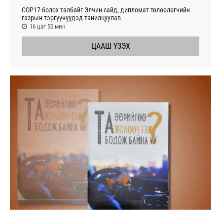
СОР17 болох талбайг Элчин сайд, дипломат төлөөлөгчийн
газрын тэргүүнүүдэд танилцуулав
16 цаг 50 мин
ЦААШ ҮЗЭХ