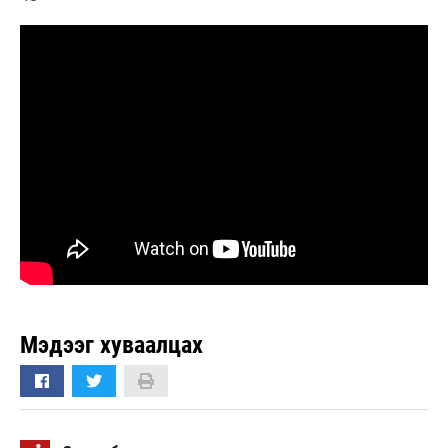
Мэдээг хуваалцах