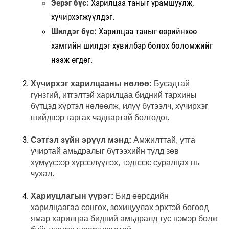
Эерэг бүс:
Харилцаа таныг урамшуулж,
хүчирхэгжүүлдэг.
Шилдэг бүс:
Харилцаа таныг өөрийнхөө
хамгийн шилдэг хувилбар болох боломжийг
нээж өгдөг.
Хүчирхэг харилцааны нөлөө:
Бусадтай
гүнзгий, итгэлтэй харилцаа бидний тархины
бүтцэд хүртэл нөлөөлж, илүү бүтээлч, хүчирхэг
шийдвэр гаргах чадвартай болгодог.
Сэтгэл зүйн эрүүл мэнд:
Амжилттай, утга
учиртай амьдралыг бүтээхийн тулд зөв
хүмүүсээр хүрээлүүлэх, тэднээс суралцах нь
чухал.
Хариуцлагын үүрэг:
Бид өөрсдийн
харилцаагаа сонгох, зохицуулах эрхтэй бөгөөд
ямар харилцаа бидний амьдралд тус нэмэр болж