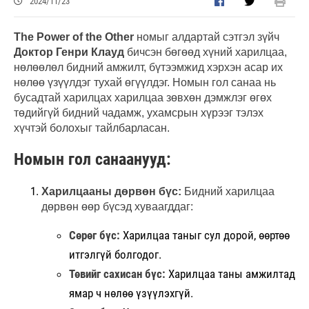
2024/11/23
The Power of the Other
номыг алдартай сэтгэл зүйч
Доктор Генри Клауд
бичсэн бөгөөд хүний харилцаа,
нөлөөлөл бидний амжилт, бүтээмжид хэрхэн асар их
нөлөө үзүүлдэг тухай өгүүлдэг. Номын гол санаа нь
бусадтай харилцах харилцаа зөвхөн дэмжлэг өгөх
төдийгүй бидний чадамж, ухамсрын хүрээг тэлэх
хүчтэй болохыг тайлбарласан.
Номын гол санаанууд:
Харилцааны дөрвөн бүс:
Бидний харилцаа
дөрвөн өөр бүсэд хуваагддаг:
Сөрөг бүс:
Харилцаа таныг сул дорой, өөртөө
итгэлгүй болгодог.
Төвийг сахисан бүс:
Харилцаа таны амжилтад
ямар ч нөлөө үзүүлэхгүй.