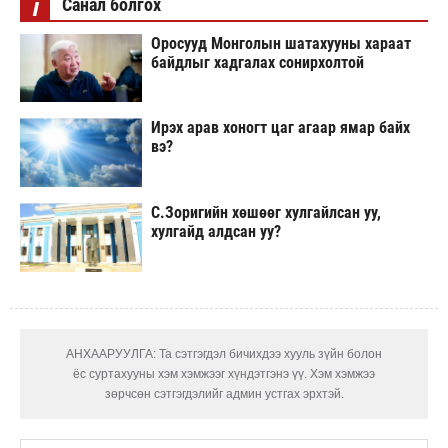
i
Санал болгох
Оросууд Монголын шатахууны хараат
байдлыг хадгалах сонирхолтой
Ирэх арав хоногт цаг агаар ямар байх
вэ?
С.Зоригийн хөшөөг хулгайлсан уу,
хулгайд алдсан уу?
АНХААРУУЛГА: Та сэтгэгдэл бичихдээ хууль зүйн болон
ёс суртахууны хэм хэмжээг хүндэтгэнэ үү. Хэм хэмжээ
зөрчсөн сэтгэгдэлийг админ устгах эрхтэй.