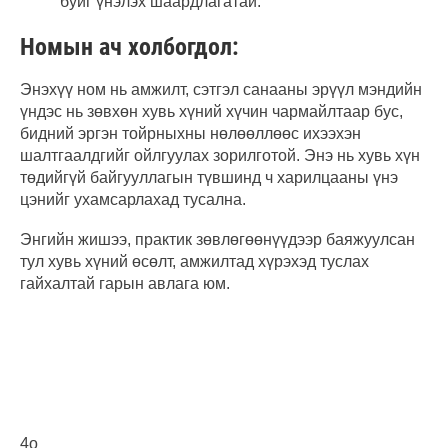
буйг үнэлэх шаардлагатай.
Номын ач холбогдол:
Энэхүү ном нь амжилт, сэтгэл санааны эрүүл мэндийн
үндэс нь зөвхөн хувь хүний хүчин чармайлтаар бус,
бидний эргэн тойрныхны нөлөөллөөс ихээхэн
шалтгаалдгийг ойлгуулах зорилготой. Энэ нь хувь хүн
төдийгүй байгууллагын түвшинд ч харилцааны үнэ
цэнийг ухамсарлахад тусална.
Энгийн жишээ, практик зөвлөгөөнүүдээр баяжуулсан
тул хувь хүний өсөлт, амжилтад хүрэхэд туслах
гайхалтай гарын авлага юм.
4o