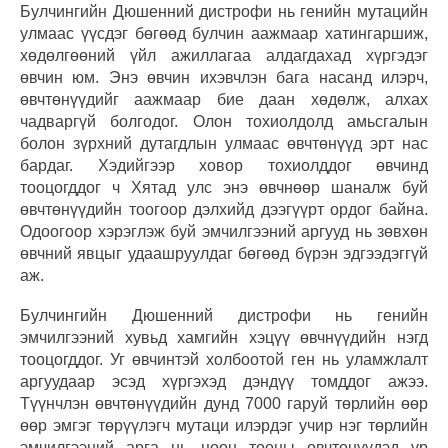
Булчингийн Дюшенний дистрофи нь генийн мутацийн
улмаас үүсдэг бөгөөд булчин аажмаар хатингаршиж,
хөдөлгөөний үйл ажиллагаа алдагдахад хүргэдэг
өвчин юм. Энэ өвчин ихэвчлэн бага насанд илэрч,
өвчтөнүүдийг аажмаар бие даан хөдөлж, алхах
чадваргүй болгодог. Олон тохиолдолд амьсгалын
болон зүрхний дутагдлын улмаас өвчтөнүүд эрт нас
бардаг. Хэдийгээр ховор тохиолддог өвчинд
тооцогддог ч Хятад улс энэ өвчнөөр шаналж буй
өвчтөнүүдийн тоогоор дэлхийд дээгүүрт ордог байна.
Одоогоор хэрэглэж буй эмчилгээний аргууд нь зөвхөн
өвчний явцыг удаашруулдаг бөгөөд бүрэн эдгээдэггүй
аж.
Булчингийн Дюшенний дистрофи нь генийн
эмчилгээний хувьд хамгийн хэцүү өвчнүүдийн нэгд
тооцогддог. Уг өвчинтэй холбоотой ген нь уламжлалт
аргуудаар эсэд хүргэхэд дэндүү томддог ажээ.
Түүнчлэн өвчтөнүүдийн дунд 7000 гаруй төрлийн өөр
өөр эмгэг төрүүлэгч мутаци илэрдэг учир нэг төрлийн
эмчилгээний арга нь цөөн тооны өвчтөнүүдэд үр