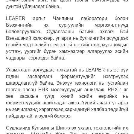
дүнтэй үйлчилдэг байна.
LEAPER аргыг Чанпины лаборатори болон
Бээжингийн их сургуулийн мэргэжилтнүүд
боловсруулжээ. Судалгааны багийн ахлагч Вэй
Вэньшэний хэлснээр, уг арга нь булчингийн эсүүд дэх
генийн мэдээллийн гэмтэлтэй хэсгийг олж, мутациудыг
устгаж, уургийг бүрэн хэмжээгээр ялгаруулах эсийн
чадварыг сэргээдэг байна.
Уламжлалт аргуудаас ялгаатай нь LEAPER нь эс рүү
гадны засварлагч ферментүүдийг нэвтрүүлэх
шаардлагагүй байна. Энэхүү технологи нь тусгайлан
гарган авсан РНХ молекулуудыг ашиглаж, РНХ-г яг
зөв засахын тулд хүний эсийн өөрийнх нь
ферментүүдийг ашигладаг ажээ. Үүний ачаар уг арга
нь эмчилгээнд хэрэглэхэд харьцангуй хялбар төдийгүй
найдвартай, аюулгүй болжээ.
Судлаачид Куньмины Шинжлэх ухаан, технологийн их