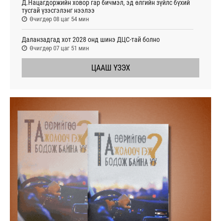
Д.Нацагдоржийн ховор гар бичмэл, эд өлгийн зүйлс бүхий
тусгай үзэсгэлэнг нээлээ
Өчигдөр 08 цаг 54 мин
Даланзадгад хот 2028 онд шинэ ДЦС-тай болно
Өчигдөр 07 цаг 51 мин
ЦААШ ҮЗЭХ