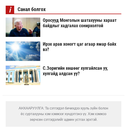
i
Санал болгох
Оросууд Монголын шатахууны хараат
байдлыг хадгалах сонирхолтой
Ирэх арав хоногт цаг агаар ямар байх
вэ?
С.Зоригийн хөшөөг хулгайлсан уу,
хулгайд алдсан уу?
АНХААРУУЛГА: Та сэтгэгдэл бичихдээ хууль зүйн болон
ёс суртахууны хэм хэмжээг хүндэтгэнэ үү. Хэм хэмжээ
зөрчсөн сэтгэгдэлийг админ устгах эрхтэй.