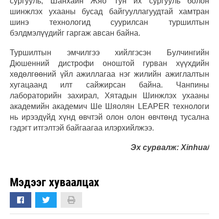
сургууль, Шанхайн Жяо Тун их сургууль болон
шинжлэх ухааны бусад байгууллагуудтай хамтран
шинэ технологид суурилсан туршилтын
бэлдмэлүүдийг гаргаж авсан байна.
Туршилтын эмчилгээ хийлгэсэн Булчингийн
Дюшенний дистрофи оноштой гурван хүүхдийн
хөдөлгөөний үйл ажиллагаа нэг жилийн ажиглалтын
хугацаанд илт сайжирсан байна. Чанпины
лабораторийн захирал, Хятадын Шинжлэх ухааны
академийн академич Ше Шяолян LEAPER технологи
нь ирээдүйд хүнд өвчтэй олон олон өвчтөнд тусална
гэдэгт итгэлтэй байгаагаа илэрхийлжээ.
Эх сурвалж: Xinhua/
Мэдээг хуваалцах