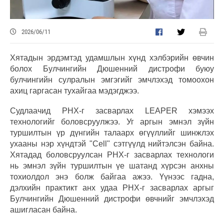
2026/06/11
Хятадын эрдэмтэд удамшлын хүнд хэлбэрийн өвчин
болох Булчингийн Дюшенний дистрофи буюу
булчингийн сулралын эмгэгийг эмчлэхэд томоохон
ахиц гаргасан тухайгаа мэдэгджээ.
Судлаачид РНХ-г засварлах LEAPER хэмээх
технологийг боловсруулжээ. Уг аргын эмнэл зүйн
туршилтын үр дүнгийн талаарх өгүүллийг шинжлэх
ухааны нэр хүндтэй "Cell" сэтгүүлд нийтэлсэн байна.
Хятадад боловсруулсан РНХ-г засварлах технологи
нь эмнэл зүйн туршилтын үе шатанд хүрсэн анхны
тохиолдол энэ болж байгаа ажээ. Үүнээс гадна,
дэлхийн практикт анх удаа РНХ-г засварлах аргыг
Булчингийн Дюшенний дистрофи өвчнийг эмчлэхэд
ашигласан байна.