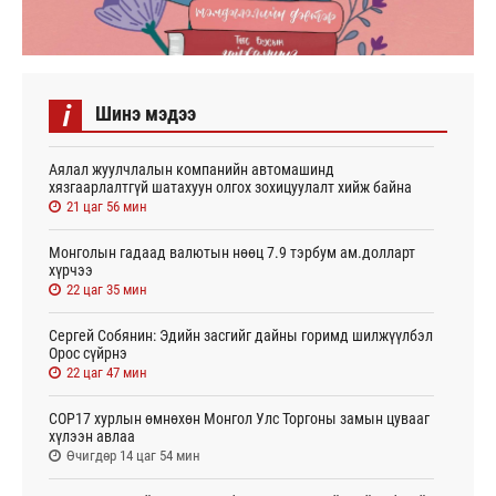
i
Шинэ мэдээ
Аялал жуулчлалын компанийн автомашинд
хязгаарлалтгүй шатахуун олгох зохицуулалт хийж байна
21 цаг 56 мин
Монголын гадаад валютын нөөц 7.9 тэрбум ам.долларт
хүрчээ
22 цаг 35 мин
Сергей Собянин: Эдийн засгийг дайны горимд шилжүүлбэл
Орос сүйрнэ
22 цаг 47 мин
COP17 хурлын өмнөхөн Монгол Улс Торгоны замын цувааг
хүлээн авлаа
Өчигдөр 14 цаг 54 мин