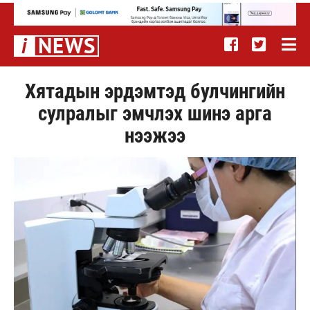
Хятадын эрдэмтэд булчингийн
сулралыг эмчлэх шинэ арга
нээжээ