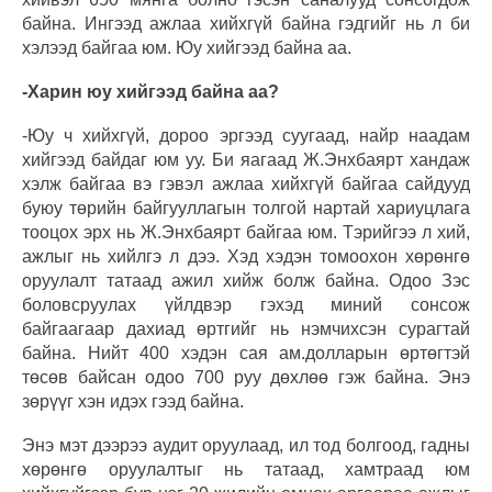
байна. Ингээд ажлаа хийхгүй байна гэдгийг нь л би
хэлээд байгаа юм. Юу хийгээд байна аа.
-Харин юу хийгээд байна аа?
-Юу ч хийхгүй, дороо эргээд суугаад, найр наадам
хийгээд байдаг юм уу. Би яагаад Ж.Энхбаярт хандаж
хэлж байгаа вэ гэвэл ажлаа хийхгүй байгаа сайдууд
буюу төрийн байгууллагын толгой нартай хариуцлага
тооцох эрх нь Ж.Энхбаярт байгаа юм. Тэрийгээ л хий,
ажлыг нь хийлгэ л дээ. Хэд хэдэн томоохон хөрөнгө
оруулалт татаад ажил хийж болж байна. Одоо Зэс
боловсруулах үйлдвэр гэхэд миний сонсож
байгаагаар дахиад өртгийг нь нэмчихсэн сурагтай
байна. Нийт 400 хэдэн сая ам.долларын өртөгтэй
төсөв байсан одоо 700 руу дөхлөө гэж байна. Энэ
зөрүүг хэн идэх гээд байна.
Энэ мэт дээрээ аудит оруулаад, ил тод болгоод, гадны
хөрөнгө оруулалтыг нь татаад, хамтраад юм