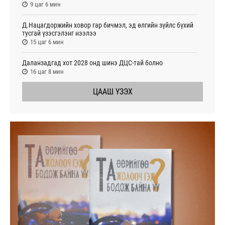
9 цаг 6 мин
Д.Нацагдоржийн ховор гар бичмэл, эд өлгийн зүйлс бүхий
тусгай үзэсгэлэнг нээлээ
15 цаг 6 мин
Даланзадгад хот 2028 онд шинэ ДЦС-тай болно
16 цаг 8 мин
ЦААШ ҮЗЭХ