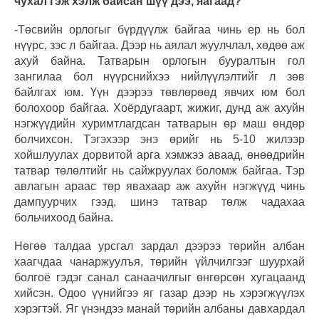
чухал гэж хэлж байсан шүү дээ, яагаад?
-Төсвийн орлогыг бүрдүүлж байгаа чинь ер нь бол
нүүрс, зэс л байгаа. Дээр нь аялал жуулчлал, хөдөө аж
ахуй байна. Татварын орлогын бууралтын гол
зангилаа бол нүүрснийхээ нийлүүлэлтийг л зөв
байлгах юм. Үүн дээрээ төвлөрөөд явчих юм бол
болохоор байгаа. Хоёрдугаарт, жижиг, дунд аж ахуйн
нэгжүүдийн хуримтлагдсан татварын өр маш өндөр
болчихсон. Тэгэхээр энэ өрийг нь 5-10 жилээр
хойшлуулах дорвитой арга хэмжээ аваад, өнөөдрийн
татвар төлөлтийг нь сайжруулах боломж байгаа. Тэр
авлагын араас төр явахаар аж ахуйн нэгжүүд чинь
дампуурчих гээд, шинэ татвар төлж чадахаа
больчихоод байна.
Нөгөө талдаа урсгал зардал дээрээ төрийн албан
хаагчдаа чанаржуулъя, төрийн үйлчилгээг шуурхай
болгоё гэдэг санал санаачилгыг өнгөрсөн хугацаанд
хийсэн. Одоо үүнийгээ яг газар дээр нь хэрэгжүүлэх
хэрэгтэй. Яг үнэндээ манай төрийн албаны давхардал