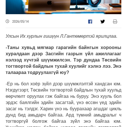
2026/05/14
Улсын Их хурлын гишүүн Л.Гантөмөртэй ярилцлаа.
-Таны хувьд мягмар гарагийн байнгын хорооны
хуралдаан дээр Засгийн газрын үйл ажиллагааг
нэлээд хүчтэй шүүмжилсэн. Тэр дундаа Төсвийн
тогтвортой байдлын тухай хуулийг хэлнэ лээ. Энэ
талаараа тодруулахгүй юу?
-Ер нь бол хоёр зүйл дээр шүүмжлэлтэй хандсан юм.
Нэгдүгээрт, Төсвийн тогтвортой байдлын тухай хуульд
өөрчлөлт оруулах гэж байгаа нь буруу. Энэ хууль бол
эрдэс баялгийн эдийн засагтай, үнэ өссөн үед эдийн
засаг нь тэлдэг. Харин үнэ нь буурахаар агшдаг цикль
дунд бид амьдарч байгаа. Ард түмний амьдралыг ч
тогтворгүй болгож байгаа зүйл энэ байгаа юм.