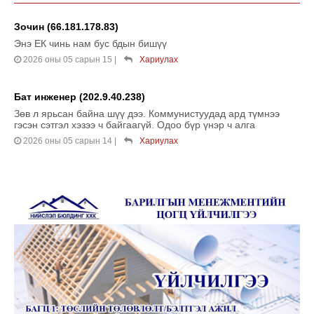
Зочин (66.181.178.83)
Энэ ЕК чинь нам бус бдын бишүү
2026 оны 05 сарын 15
|
Хариулах
Бат инженер (202.9.40.238)
Зөв л ярьсан байна шүү дээ. Коммунистуудад ард түмнээ
гэсэн сэтгэл хэзээ ч байгаагүй. Одоо бүр үнэр ч алга
2026 оны 05 сарын 14
|
Хариулах