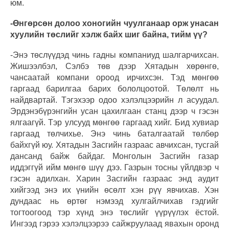
юм.
-Өнгөрсөн долоо хоногийн чуулганаар орж унасан
хуулийн төслийг хэлж байх шиг байна, тийм үү?
-Энэ төслүүдэд чинь гадны компаниуд шалгарчихсан.
Жишээлбэл, Сэлбэ төв дээр Хятадын хөрөнгө,
чансаатай компани ороод ирчихсэн. Тэд мөнгөө
гаргаад барилгаа барих бололцоотой. Төлөлт нь
найдвартай. Тэгэхээр одоо хэлэлцээрийн л асуудал.
Эрдэнэбүрэнгийн усан цахилгаан станц дээр ч гэсэн
ялгаагүй. Тэр улсууд мөнгөө гаргаад хийг. Бид хувиар
гаргаад төлчихье. Энэ чинь баталгаатай төлбөр
байхгүй юу. Хятадын Засгийн газраас авчихсан, тусгай
дансанд байж байдаг. Монголын Засгийн газар
иддэггүй ийм мөнгө шүү дээ. Газрын тосны үйлдвэр ч
гэсэн адилхан. Харин Засгийн газраас энд аудит
хийгээд энэ их үнийн өсөлт хэн рүү явчихав. Хэн
дундаас нь өртөг нэмээд хулгайлчихав гэдгийг
тогтоогоод тэр хүнд энэ төслийг үүрүүлэх ёстой.
Ингээд гэрээ хэлэлцээрээ сайжруулаад явахын оронд