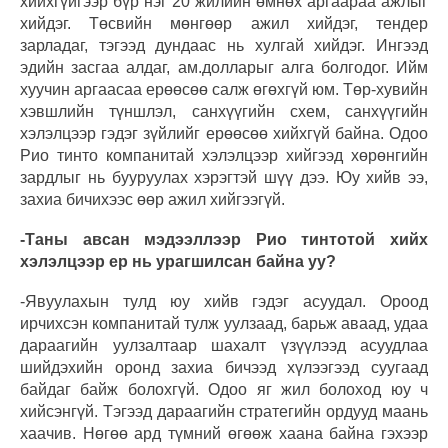
хийхгүйгээр бүр нэг 20 жилийн өмнөх аргаараа ажлыг
хийдэг. Төсвийн мөнгөөр ажил хийдэг, тендер
зарладаг, тэгээд дундаас нь хулгай хийдэг. Ингээд
эдийн засгаа алдаг, ам.долларыг алга болгодог. Ийм
хуучин аргаасаа ерөөсөө салж өгөхгүй юм. Төр-хувийн
хэвшлийн түншлэл, санхүүгийн схем, санхүүгийн
хэлэлцээр гэдэг зүйлийг ерөөсөө хийхгүй байна. Одоо
Рио тинто компанитай хэлэлцээр хийгээд хөрөнгийн
зардлыг нь бууруулах хэрэгтэй шүү дээ. Юу хийв ээ,
захиа бичихээс өөр ажил хийгээгүй.
-Таны авсан мэдээллээр Рио тинтотой хийх
хэлэлцээр ер нь урагшилсан байна уу?
-Явуулахын тулд юу хийв гэдэг асуудал. Ороод
ирчихсэн компанитай тулж уулзаад, барьж аваад, удаа
дараагийн уулзалтаар шахалт үзүүлээд асуудлаа
шийдэхийн оронд захиа бичээд хүлээгээд суугаад
байдаг байж болохгүй. Одоо яг жил болоход юу ч
хийсэнгүй. Тэгээд дараагийн стратегийн ордууд маань
хаачив. Нөгөө ард түмний өгөөж хаана байна гэхээр