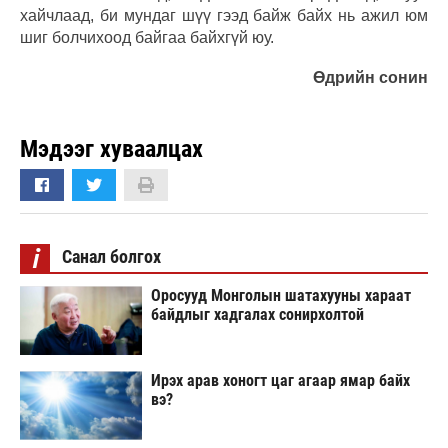
хайчлаад, би мундаг шүү гээд байж байх нь ажил юм
шиг болчихоод байгаа байхгүй юу.
Өдрийн сонин
Мэдээг хуваалцах
i
Санал болгох
Оросууд Монголын шатахууны хараат
байдлыг хадгалах сонирхолтой
Ирэх арав хоногт цаг агаар ямар байх
вэ?