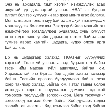
Энэ нь архидалд, гэмт хэргийг нэмэгдүүлэх асар
аюултай үр дагавартай учраас НӨАТ-ын буцаан
олголт бол тэр хүмүүсийн гар дээр мөнгө өгөх боломж.
Мөн татварын төлөлт муу байгаа аж ахуйн нэгжүүдээ ч
мөнгөжүүлэх боломж юм. Зах дээр байгаа мөнгийг огт
нэмэхгүйгээр эргэлдүүлээд буцаагаад хувь хүмүүст
өгнө гэдэг чинь үнийн дарамтад өртөж байгаа ард
түмнээ аврах хамгийн шударга, нүдээ олсон арга
байгаа юм.
Ер нь шударгаар хэлэхэд, НӨАТ-ыг бууруулчих
хэрэгтэй. Төлөхгүй учраас аваад буцааж өгч байна
гэсэн ийм марзан зүйл ашиглаад байгаа юм.
Харамсалтай энэ бүхнээ бид эдийн засгаа тэлмээр
байна. Төсвийн орлогоо бүрдүүлмээр байна гэсэн
хоёр тайлбар хэлээд байгаа юм. Гэтэл гадны болон
дотоодын хөрөнгө оруулалтыг дэмжих тодорхой
томоохон төслүүдийг зогсоочихсон. Мега төслүүдийг
зогсоогоод нэг жил болж байна. Хоёрдугаарт, гадны
зээлийн ашиглалтыг бид нэммээр байна гээд байгаа