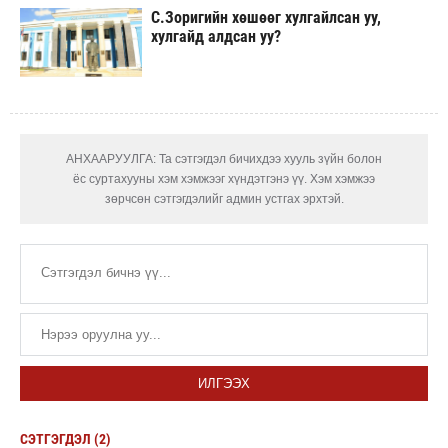
С.Зоригийн хөшөөг хулгайлсан уу,
хулгайд алдсан уу?
АНХААРУУЛГА: Та сэтгэгдэл бичихдээ хууль зүйн болон
ёс суртахууны хэм хэмжээг хүндэтгэнэ үү. Хэм хэмжээ
зөрчсөн сэтгэгдэлийг админ устгах эрхтэй.
ИЛГЭЭХ
СЭТГЭГДЭЛ (2)