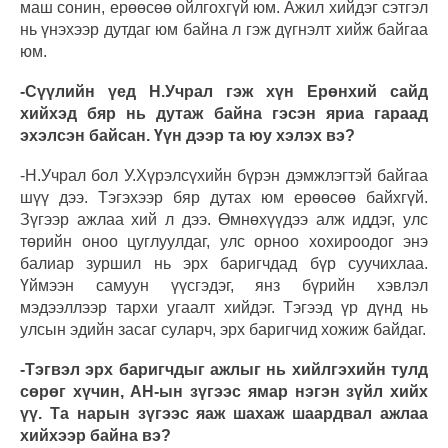
маш сонин, ерөөсөө ойлгохгүй юм. Ажил хийдэг сэтгэл
нь үнэхээр дутдаг юм байна л гэж дүгнэлт хийж байгаа
юм.
-Сүүлийн үед Н.Учрал гэж хүн Ерөнхий сайд
хийхэд бяр нь дутаж байна гэсэн яриа гараад
эхэлсэн байсан. Үүн дээр та юу хэлэх вэ?
-Н.Учрал бол У.Хүрэлсүхийн бүрэн дэмжлэгтэй байгаа
шүү дээ. Тэгэхээр бяр дутах юм ерөөсөө байхгүй.
Зүгээр ажлаа хий л дээ. Өмнөхүүдээ алж иддэг, улс
төрийн оноо цуглуулдаг, улс орноо хохироодог энэ
балиар зуршил нь эрх баригчдад бүр суучихлаа.
Үймээн самуун үүсгэдэг, янз бүрийн хэвлэл
мэдээллээр тархи угаалт хийдэг. Тэгээд үр дүнд нь
улсын эдийн засаг суларч, эрх баригчид хожиж байдаг.
-Тэгвэл эрх баригчдыг ажлыг нь хийлгэхийн тулд
сөрөг хүчин, АН-ын зүгээс ямар нэгэн зүйл хийх
үү. Та нарын зүгээс яаж шахаж шаардвал ажлаа
хийхээр байна вэ?