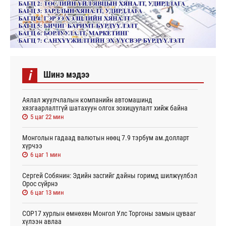
i
Шинэ мэдээ
Аялал жуулчлалын компанийн автомашинд
хязгаарлалтгүй шатахуун олгох зохицуулалт хийж байна
5 цаг 22 мин
Монголын гадаад валютын нөөц 7.9 тэрбум ам.долларт
хүрчээ
6 цаг 1 мин
Сергей Собянин: Эдийн засгийг дайны горимд шилжүүлбэл
Орос сүйрнэ
6 цаг 13 мин
COP17 хурлын өмнөхөн Монгол Улс Торгоны замын цувааг
хүлээн авлаа