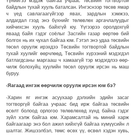
Үүнийгээ мэдэж байгаа учраас төсвийн тогтвортой
байдлын тухай хууль баталсан. Ингэснээр төсөв ямар
ч үед савлагаагүйгээр явах, зардлын хэмжээ,
алдагдал гээд энэ бүхнийг төлөвлөх аргачлалуудыг
хийчихсэн хууль байхгүй юу. Үүгээрээ оролдохгүй
яваад байя гэдэг соёлыг Засгийн газар өөртөө бий
болгох нь их чухал байгаа юм. Гэтэл энэ удаа төсвийн
төсөл оруулж ирэхдээ Төсвийн тогтвортой байдлын
тухай хуулийг өөрчлөөд, Төсвийн хүрээний мэдэгдэл
батлагдсаны маргааш ч хамаагүй тэр мэдэгдлээ өөр-
чилж болохуйц хуулийн төсөл оруулж ирсэн нь маш
буруу.
-Яагаад ингэж өөрчилж оруулж ирсэн юм бэ?
-Харин яг ингэж асуухаар дэлхийн эдийн засаг
тогтворгүй байгаа учраас бид ирж байгаа төсвийн
өсөлт болоод орлогоо төлөвлөхөд хүнд байна гэдэг
зүйл хэлж байгаа юм. Харамсалтай нь миний харж
байгаагаар энэ бол ажил хийхгүй байгаа хүмүүсийн л
шалтаг. Жишээлбэл, төмс өсөх үү, өсвөл хэдэн хувь,