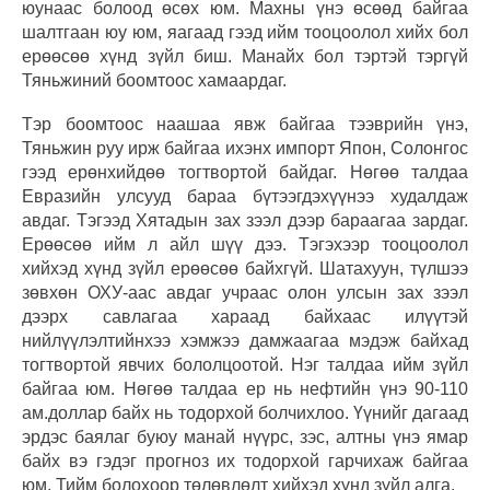
юунаас болоод өсөх юм. Махны үнэ өсөөд байгаа
шалтгаан юу юм, яагаад гээд ийм тооцоолол хийх бол
ерөөсөө хүнд зүйл биш. Манайх бол тэртэй тэргүй
Тяньжиний боомтоос хамаардаг.
Тэр боомтоос наашаа явж байгаа тээврийн үнэ,
Тяньжин руу ирж байгаа ихэнх импорт Япон, Солонгос
гээд ерөнхийдөө тогтвортой байдаг. Нөгөө талдаа
Евразийн улсууд бараа бүтээгдэхүүнээ худалдаж
авдаг. Тэгээд Хятадын зах зээл дээр бараагаа зардаг.
Ерөөсөө ийм л айл шүү дээ. Тэгэхээр тооцоолол
хийхэд хүнд зүйл ерөөсөө байхгүй. Шатахуун, түлшээ
зөвхөн ОХУ-аас авдаг учраас олон улсын зах зээл
дээрх савлагаа хараад байхаас илүүтэй
нийлүүлэлтийнхээ хэмжээ дамжаагаа мэдэж байхад
тогтвортой явчих бололцоотой. Нэг талдаа ийм зүйл
байгаа юм. Нөгөө талдаа ер нь нефтийн үнэ 90-110
ам.доллар байх нь тодорхой болчихлоо. Үүнийг дагаад
эрдэс баялаг буюу манай нүүрс, зэс, алтны үнэ ямар
байх вэ гэдэг прогноз их тодорхой гарчихаж байгаа
юм. Тийм болохоор төлөвлөлт хийхэд хүнд зүйл алга.