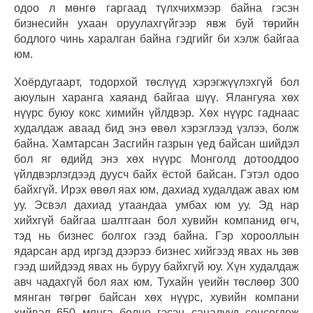
одоо л мөнгө гаргаад түлхчихмээр байна гэсэн
бизнесийн ухаан оруулахгүйгээр явж буй төрийн
бодлого чинь харалган байна гэдгийг би хэлж байгаа
юм.
Хоёрдугаарт, тодорхой төслүүд хэрэгжүүлэхгүй бол
аюулын харанга хаяанд байгаа шүү. Ялангуяа хөх
нүүрс буюу кокс химийн үйлдвэр. Хөх нүүрс гаднаас
худалдаж аваад бид энэ өвөл хэрэглээд үзлээ, болж
байна. Хамтарсан Засгийн газрын үед байсан шийдэл
бол яг өдийд энэ хөх нүүрс Монголд дотооддоо
үйлдвэрлэгдээд дуусч байх ёстой байсан. Гэтэл одоо
байхгүй. Ирэх өвөл яах юм, дахиад худалдаж авах юм
уу. Эсвэл дахиад утаандаа умбах юм уу. Эд нар
хийхгүй байгаа шалтгаан бол хувийн компанид өгч,
тэд нь бизнес болгох гээд байна. Гэр хорооллын
ядарсан ард иргэд дээрээ бизнес хийгээд явах нь зөв
гээд шийдээд явах нь буруу байхгүй юу. Хүн худалдаж
авч чадахгүй бол яах юм. Тухайн үеийн төслөөр 300
мянган төгрөг байсан хөх нүүрс, хувийн компани
хийвэл 650 мянга болно гэсэн саналууд сонсогдож