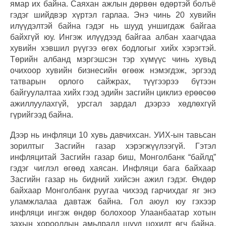
ямар их байна. Саяхан ажлын дөрвөн өдөртэй болъё
гэдэг шийдвэр хүртэл гарлаа. Энэ чинь 20 хувийн
илүүдэлтэй байна гэдэг нь шууд уншигдаж байгаа
байхгүй юу. Ингэж илүүдээд байгаа албан хаагчдаа
хувийн хэвшил рүүгээ өгөх бодлогыг хийх хэрэгтэй.
Төрийн албанд мэргэшсэн тэр хүмүүс чинь хувьд
очихоор хувийн бизнесийн өгөөж нэмэгдэж, эргээд
татварын орлого сайжрах, түүгээрээ бүтээн
байгуулалтаа хийх гээд эдийн засгийн циклиэ ерөөсөө
ажиллуулахгүй, урсгал зардал дээрээ хөдлөхгүй
гүрийгээд байна.
Дээр нь инфляци 10 хувь давчихсан. УИХ-ын тавьсан
зорилтыг Засгийн газар хэрэгжүүлээгүй. Гэтэл
инфляцитай Засгийн газар биш, Монголбанк “байлд”
гэдэг чиглэл өгөөд хаясан. Инфляци бага байхаар
Засгийн газар нь бидний хийсэн ажил гэдэг. Өндөр
байхаар Монголбанк руугаа чихээд гарчихдаг яг энэ
уламжлалаа давтаж байна. Гол аюул юу гэхээр
инфляци ингэж өндөр болохоор Улаанбаатар хотын
захын хорооллын амьдралд шууд цохилт өгч байна.