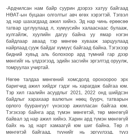
-Ардчилсан нам байр суурин дээрээ хатуу байгаад
НӨАТ-ын буцаан олголтыг авч өгөх хэрэгтэй. Тэгвэл
эд нар шахагдаад ажил хийнэ. Эд нар чинь ерөөсөө
татвар цуглуулаад л, хүмүүсийн халааснаас булааж,
хулгайлж, хуулийн дагуу байна уу ямар нэгэн
байдлаар аваад тэр мөнгөө хувааж зарцуулаад
найрлаад сууж байдаг хүмүүс байгаад байна. Тэгэхээр
бидний хувьд аль болохоор ард түмний гар дээр
мөнгийг нь үлдээгээд, эдийн засгийн эргэлтэд оруулж,
томруулах учиртай.
Нөгөө талдаа мөнгөний хомсдолд орохоороо эрх
баригчид ажил хийдэг гэдэг нь харагдаж байгаа юм.
Тэр хил гаалийн асуудлыг 2021, 2022 онд шийдсэн
байдлыг харахаар валютын нөөц буурч, татварын
орлого буурангуут үнэхээр ажилласан байгаа юм.
Тэгэхээр байнга ард түмэн мөнгөтэй, төр мөнгөгүй
байвал эд нар ажил хийнэ. Харин ард түмэн мөнгөгүй
байх нь эд нарт хамаагүй юм шиг байна. Төр л
мөнгөтэй байгаад, түүнийг нь эргүүлээд, тууз