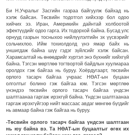
Би Н.Учралыг Засгийн газраа байгуулж байхад нь
хэлж байсан. Төсвийн тодотгол хийхээр бол одоо
хийчих ээ. Иран, Америкийн дайнтай холбоотой
эфектүүдийг одоо гарга. Их тодорхой байна. Бусад улс
орнууд газрын тосныхоо нийлүүлэлтийн эх үүсвэрийг
сольчихлоо. Ийм тохиолдолд үнэ ямар байх нь
уншигдаж байна шүү гэдэг зүйлсийг хэлж байсан.
Харамсалтай нь өнөөдрийг хүртэл энэ бүхнийг хийхгүй
байна. Тэгсэн мөртлөө тогтвортой байдлын хуулиараа
оролдох гэж байгаа нь буруу. Хоёрдугаарт, төсвийн
орлого тасарч байгаа учраас НӨАТ-ын буцаан
олголтыг болино гэж байгаа юм. Тэгсэн мөртлөө
үнэндээ төсвийн орлого тасарч байгаа үндсэн
шалтгаанаа гаргаж ирэхгүй байна. Үндсэн шалтгаанаа
гаргаж ирэхгүйгээр нийт массаас авдаг мөнгөө бүгдийг
нь авмаар байна гэж байгаа нь буруу.
-Төсвийн орлого тасарч байгаа үндсэн шалтгаан
нь юу байна вэ. Та НӨАТ-ын буцаалтыг өгөх их