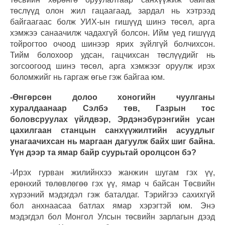
төслүүд олон жил гацаагаад, зардал нь хэтрээд
байгаагаас болж УИХ-ын гишүүд шинэ төсөл, арга
хэмжээ санаачилж чадахгүй болсон. Ийм үед гишүүд
тойрогтоо очоод шинээр ярих зүйлгүй болчихсон.
Тийм болохоор удсан, гацчихсан төслүүдийг нь
зогсоогоод шинэ төсөл, арга хэмжээг оруулж ирэх
боломжийг нь гаргаж өгье гэж байгаа юм.
-Өнгөрсөн долоо хоногийн чуулганы
хуралдаанаар Сэлбэ төв, Газрын тос
боловсруулах үйлдвэр, Эрдэнэбүрэнгийн усан
цахилгаан станцын санхүүжилтийн асуудлыг
унагаачихсан нь маргаан дагуулж байх шиг байна.
Үүн дээр та ямар байр суурьтай оролцсон бэ?
-Ирэх гурван жилийнхээ жанжин шугам гэх үү,
ерөнхий төлөвлөгөө гэх үү, ямар ч байсан Төсвийн
хүрээний мэдэгдэл гэж баталдаг. Тэрийгээ сахихгүй
бол анхнаасаа батлах ямар хэрэгтэй юм. Энэ
мэдэгдэл бол Монгол Улсын төсвийн зарлагын дээд