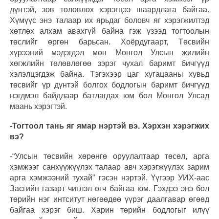
дүнтэй, зөв төлөвлөх хэрэгцээ шаардлага байгаа.
Хүмүүс энэ талаар их ярьдаг боловч яг хэрэгжилтэд
хөтлөх алхам авахгүй байна гэж үзээд тогтоолын
төслийг өргөн барьсан. Хоёрдугаарт, Төсвийн
хүрээний мэдэгдэл мөн Монгол Улсын жилийн
хөгжлийн төлөвлөгөө зэрэг чухал баримт бичгүүд
хэлэлцэгдэж байна. Тэгэхээр цаг хугацааны хувьд
төсвийг үр дүнтэй болгох бодлогын баримт бичгүүд
нэгдмэл байдлаар батлагдах юм бол Монгол Улсад
маань хэрэгтэй.
-Тогтоол тань яг ямар нэртэй вэ. Хэрхэн хэрэгжих
вэ?
-“Улсын төсвийн хөрөнгө оруулалтаар төсөл, арга
хэмжээг санхүүжүүлэх талаар авч хэрэгжүүлэх зарим
арга хэмжээний тухай” гэсэн нэртэй. Үүгээр УИХ-аас
Засгийн газарт чиглэл өгч байгаа юм. Гэхдээ энэ бол
төрийн нэг интситут нөгөөдөө үүрэг даалгавар өгөөд
байгаа хэрэг биш. Харин төрийн бодлогыг илүү