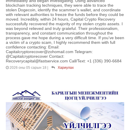
immediately and began investigating. Using advanced
blockchain tracking techniques, they were able to trace the
stolen Dogecoin, identify the scammer’s wallet, and coordinate
with relevant authorities to freeze the funds before they could be
moved. Incredibly, within 24 hours, Capital Crypto Recovery
successfully recovered the majority of my stolen crypto assets. I
was beyond relieved and truly grateful. Their professionalism,
transparency, and constant communication throughout the
process gave me hope during a very difficult time. If you’ve been
a victim of a crypto scam, I highly recommend them with full
confidence contacting: Email:
Capitalcryptorecover@zohomail.com Telegram:
@Capitalcryptorecover Contact:
Recoverycapital@fastservice.com Call/Text: +1 (336) 390-6684
2026 оны 05 сарын 18
|
Хариулах