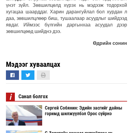
үнэт зүйл. Зөвшилцөлд хүрэх нь мэдээж тодорхой
хугацаа шаарддаг. Харин дарангуйлал бол хурдан л
даа, зөвшилцлөөр биш, тушаалаар асуудлыг шийдээд
явдаг. Иймээс бүлгийн даргынхаа асуудал дээр
зөвшилцөөд шийднэ дээ.
Өдрийн сонин
Мэдээг хуваалцах
i
Санал болгох
Сергей Собянин: Эдийн засгийг дайны
горимд шилжүүлбэл Орос сүйрнэ