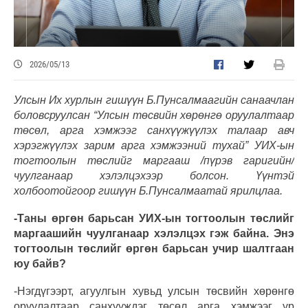
2026/05/13
Улсын Их хурлын гишүүн Б.Пунсалмаагийн санаачлан
боловсруулсан “Улсын төсвийн хөрөнгө оруулалтаар
төсөл, арга хэмжээг санхүүжүүлэх талаар авч
хэрэгжүүлэх зарим арга хэмжээний тухай” УИХ-ын
тогтоолын төслийг маргааш /пүрэв гаригийн/
чуулганаар хэлэлцэхээр болсон. Үүнтэй
холбоотойгоор гишүүн Б.Пунсалмаатай ярилцлаа.
-Таны өргөн барьсан УИХ-ын тогтоолын төслийг
маргаашийн чуулганаар хэлэлцэх гэж байна. Энэ
тогтоолын төслийг өргөн барьсан учир шалтгаан
юу байв?
-Нэгдүгээрт, агуулгын хувьд улсын төсвийн хөрөнгө
оруулалтаар санхүүждэг төсөл арга хэмжээг үр