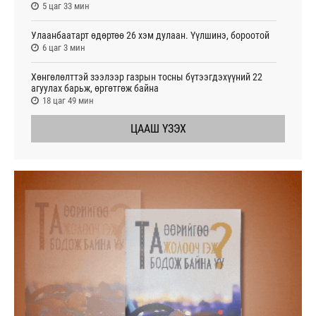
5 цаг 33 мин
Улаанбаатарт өдөртөө 26 хэм дулаан. Үүлшинэ, бороотой
6 цаг 3 мин
Хөнгөлөлттэй зээлээр газрын тосны бүтээгдэхүүний 22
агуулах барьж, өргөтгөж байна
18 цаг 49 мин
ЦААШ ҮЗЭХ