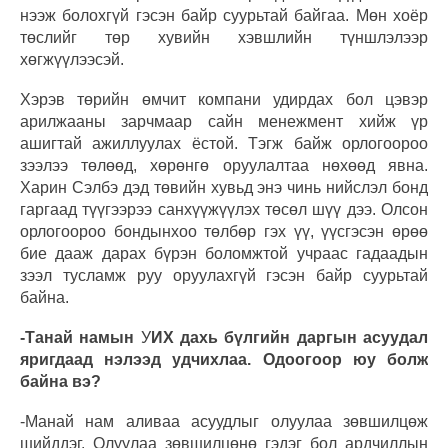
нээж болохгүй гэсэн байр суурьтай байгаа. Мөн хоёр
төслийг төр хувийн хэвшлийн түншлэлээр
хөгжүүлээсэй.
Хэрэв төрийн өмчит компани удирдах бол цэвэр
арилжааны зарчмаар сайн менежмент хийж үр
ашигтай ажиллуулах ёстой. Тэгж байж орлогоороо
зээлээ төлөөд, хөрөнгө оруулалтаа нөхөөд явна.
Харин Сэлбэ дэд төвийн хувьд энэ чинь нийслэл бонд
гаргаад түүгээрээ санхүүжүүлэх төсөл шүү дээ. Олсон
орлогоороо бондынхоо төлбөр гэх үү, үүсгэсэн өрөө
бие дааж дарах бүрэн боломжтой учраас гадаадын
зээл тусламж руу оруулахгүй гэсэн байр суурьтай
байна.
-Танай намын
У
ИХ дахь бүлгийн даргын асуудал
яригдаад нэлээд удчихлаа. Одоогоор юу болж
байна вэ?
-Манай нам аливаа асуудлыг олуулаа зөвшилцөж
шийддэг. Олуулаа зөвшилцөнө гэдэг бол ардчиллын