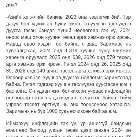
дээ?
-Азийн хөгжлийн банкны 2023 оны зөвлөмж бий. Тэр
дагуу бол удчихсан буюу өмнө эхлүүлсэн төслүүдээ
дуусга гэсэн байдаг. Үүний нөлөөгөөр гэх үү, 2024
оноос маш олон хуучин төсөл арга хэмжээ орж ирсэн.
Надад одоо хэдэн тоо байна л даа. Заримаас нь
хуваалцахад, 2024 онд 1.319 хуучин буюу шилжих
хөрөнгө оруулалт, 2025 онд 639, 2026 онд 579 төсөл,
арга хэмжээ орж ирсэн. Гэтэл 2024 онд 26, 2025 онд
39, 2026 онд 149 шинэ төсөл, арга хэмжээ орж иржээ.
Өөрөөр хэлбэл, хуучнаа дуусгах бодлогыг баримтлаад
байна. Гэтэл тэдгээр хуучин төслүүдээ дуусгасан юм ч
бас алга. Он удаан жил болчихсон учраас инфляцийн
нөлөөгөөр өртөг нь дахиад хэт өсчихсөн байна. Тийм
учраас төсөвт өртгүүд нь анх тооцсоноос хэтэрчээ.
Заримынх нь бүр 1000 хувь өсчихсөн байгаа юм.
Иймэрхүү инфляцийн гэх үү, үр ашиггүй байдлын
өсөлтөөс болоод улсын төсөв дээр зөвхөн 2024 он
гэхэд л улсын төсвийн нийт хөрөнгө оруулалтын 43