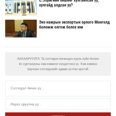
С.Зоригийн хөшөөг хулгайлсан уу,
хулгайд алдсан уу?
Энэ намрын экспортын орлого Монголд
боломж олгож болох юм
АНХААРУУЛГА: Та сэтгэгдэл бичихдээ хууль зүйн болон
ёс суртахууны хэм хэмжээг хүндэтгэнэ үү. Хэм хэмжээ
зөрчсөн сэтгэгдэлийг админ устгах эрхтэй.