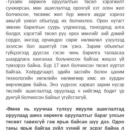
-Тухайн хөрөнгө оруулалтын төсөл хэрэгжилт
сунжирсан, мөн ашиглалтад орохгүй хэт олон жил
болчихсон, төсвөөс жил бүр мөнгө авдаг хэрнээ
амьгүй үхмэл объктууд их болчихлоо. Орон нутагт
зөвхөн барилгын суурь үлдчихээд, тоногдоод алга
болдог, хэрэгтэй төсөл рүү орох мөнгийг хий дэмий
сордог, ингээд орчиндоо сөрөг нөлөөлөл үзүүлээд
эхэлсэн бол ашиггүй гэж үзнэ. Зарим объектыг
гүйцээгээд дуусгах гэсэн чинь барилга талаасаа
шаардлага хангахаа больчихсон байгаа жишээ үй
түмээрээ байна. Бүр 17 жил болчихсон төсөл хүртэл
байгаа. Хоёрдугаарт, эдийн засгийн болон цахим
технологийн хөгжлийн нөлөөгөөр юмс их хурдан
өөрчлөгдөж байна. Энэ үүднээс харвал зарим нүсэр
төслийг ашиглалтад оруулаад ч нийгэмд бодит үр
дүнгүй болчихсон байхыг үгүйсгэхгүй.
-Өмнө нь хуучнаа түлхүү явуулж ашиглалтад
оруулаад шинэ хөрөнгө оруулалтыг бараг улсын
төсөвт тавихгүй гэж ярьж байсан шүү дээ. Одоо
таны ярьж байгаа зүйл үүний яг эсрэг байна л