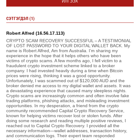
ИЛГЭЭХ
СЭТГЭГДЭЛ (1)
Robert Alfred (16.56.17.113)
CRYPTO SCAM RECOVERY SUCCESSFUL – A TESTIMONIAL
OF LOST PASSWORD TO YOUR DIGITAL WALLET BACK. My
name is Robert Alfred, Am from Australia. I’m sharing my
experience in the hope that it helps others who have been
victims of crypto scams. A few months ago, I fell victim to a
fraudulent crypto investment scheme linked to a broker
company. I had invested heavily during a time when Bitcoin
prices were rising, thinking it was a good opportunity.
Unfortunately, I was scammed out of $120,000 AUD and the
broker denied me access to my digital wallet and assets. It was
a devastating experience that caused many sleepless nights.
Crypto scams are increasingly common and often involve fake
trading platforms, phishing attacks, and misleading investment
opportunities. In my desperation, a friend from the crypto
community recommended Capital Crypto Recovery Service,
known for helping victims recover lost or stolen funds. After
doing some research and reading multiple positive reviews, I
reached out to Capital Crypto Recovery. I provided all the
necessary information—wallet addresses, transaction history,
and communication logs. Their expert team responded