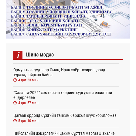
i
Шинэ мэдээ
Ормузын асуудлаар Оман, Иран хоёр тохиролцоонд
хүрэхэд ойрхон байна
4 цаг 53 мин
"Сэлэнгэ-2026” хэмтэрсэн хээрийн сургууль амжилттай
өндөрлөлөө
4 цаг 57 мин
Цагаан ордонд бүжгийн танхим барихыг шүүх хоригложээ
5 цаг 10 мин
Нийслэлийн цэцэрлэгийн цахим бүртгэл маргааш эхэлнэ