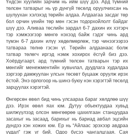
Үндсэн хуулийн зарчим нь ийм шүү дээ. Ард түмний
төлсөн татварыг нь үр дүнгүй төсөлд оруулчихсан нь
шулуухан хэлэхэд төрийн алдаа. Алдаагаа засдаг төр
бол орчин үеийн төр мөн гэсэн тодорхойлолт байдаг
шүү дээ. Аливаа төслийн зардал 6-7 дахин их хэтэрч
тэр хэмжээгээр мөнгө нэхээд байж гэдэг чинь ард
түмэн 6-7 дахин илүү хөдөлмөрлөж, тэр чинээгээрээ
татвараа төлнө гэсэн үг. Төрийн алдаанаас болж
татвар төлөгч иргэд нэмж хохирох ёсгүй биз дээ.
Хоёрдугаарт, ард түмний төлсөн татварын тэр их
мөнгийг менежментийн хувьчлал, дуудлага худалдаа
зэргээр дамжуулан улсын төсөвт буцааж оруулж ирэх
ёстой. Энэ орлогоор нь шинэ буюу нэн хэрэгтэй төсөлд
зарцуулах хэрэгтэй.
Өнгөрсөн өвөл бид чинь улсаараа бараг хөлдлөө шүү
дээ. Ирэх өвөл яах юм. Дутуу объектуудаа хувьд
шилжүүлээд олсон мөнгөөрөө цахилгаан станцуудаа
засахыг нь засаад, барихыг нь бариад авбал эцсийн
дүндээ хэн хожих юм. Ер нь “Айлаас эрэхээр авдраа
уудал” гэж үг бий. Одоо бүсээ чангалцгаая. Сая