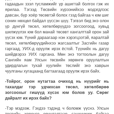
гадаадын зээл тусламжийг үр ашигтай болгох гэж их
ярилаа. Тэгээд Төсвийн хүрээнийхээ мэдэгдлээс
давсан, бүр хоёр төсөвтэй болох гээд байгаа ч юм шиг
сонин нөхцөл байдал үүссэн шүү. Тэгвэл бид энэ олон
үр дүнгүй төсөл, хөтөлбөрүүдээ зогсоогоод, хувьд
шилжүүлэх юм бол манай төсөвт хангалттай орон зай
үүсэх юм. Үүний дараагаар нэн хэрэгцээтэй, яаралтай
төсөл, хөтөлбөрүүдийнхээ жагсаалтыг Засгийн газар
гаргаад, УИХ-д оруулж ирэх ёстой. Түүнийх нь дагуу
шийдвэрээ УИХ гаргана. Мөн энэ тогтоолын дагуу
Сангийн яам Улсын төсвийн хөрөнгө оруулалтын
удирдлагын тухай хуулийн төслийг энэ хаврын
чуулганы хугацаанд багтаагаад оруулж ирэх байх.
-Тойрог, орон нутагтаа очиход нь нүүрийг нь
тахалдаг тэр удчихсан төсөл, хөтөлбөрөө
зогсоохыг гишүүд хүсэх юм болов уу. Сөрөг
дайралт их ирэх байх?
-Тэр мэдээж. Гэхдээ тэдэнд ч боломж үүснэ. Улсын
төсвийн хөрөнгө оруулалтаар санхүүжиж байгаа