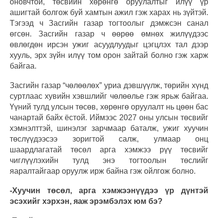
оновчтой, төсвийн хөрөнгө оруулалтыг илүү үр
ашигтай болгож буй хамтын ажил гэж харах нь зүйтэй.
Тэгээд ч Засгийн газар тогтоолыг дэмжсэн санал
өгсөн. Засгийн газар ч өөрөө өмнөх жилүүдээс
өвлөгдөн ирсэн ужиг асуудлуудыг цэгцлэх тал дээр
хууль, эрх зүйн илүү том орон зайтай болно гэж харж
байгаа.
Засгийн газар “чөлөөлөх” уриа дэвшүүлж, төрийн хүнд
суртлаас хувийн хэвшлийг чөлөөлье гэж ярьж байгаа.
Үүний тулд улсын төсөв, хөрөнгө оруулалт нь цөөн бас
чанартай байх ёстой. Иймээс 2027 оны улсын төсвийг
хэмнэлттэй, шинэлэг зарчмаар баталж, ужиг хуучин
төслүүдээсээ зоригтой салж, улмаар онц
шаардлагатай төсөл арга хэмжээ рүү төсвийг
чиглүүлэхийн тулд энэ тогтоолын төслийг
яаралтайгаар оруулж ирж байна гэж ойлгож болно.
-Хуучин төсөл, арга хэмжээнүүдээ үр дүнтэй
эсэхийг хэрхэн, яаж эрэмбэлэх юм бэ?