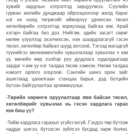
хувийг зардлын хэтрэлтэд зарцуулжээ. Сүүлийн
гурван жилийн дунджаар ойролцоогоор жилд бараг
нэг их наяд төгрөгийг иймэрхүү удчихсан төсөл
хөтөлбөрийн хэтрэлтэд зориулаад байгаа юм. Арай
хэтэрч байгаа биз дээ. Нийгэм, эдийн засагт сөрөг
нөлөө үзүүлээд эхэлчихсэн, нэн шаардлагагүй гэсэн
төсөл, хөтөлбөр байвал шууд зогсооё. Тэгээд магадгүй
түүнийгээ менежментийн хувьчлалаар хувьчлах ч юм
уу, өмчийн өөр хэлбэр рүү дуудлага худалдаагаар
зардаг ч юм уу нэг талдаа төсөв хэмнэе. Нөгөө талдаа
нэмэлт орлого олцгооё. Сангийн шинэ орон зайг
ашиглаад цахилгаан станцаа барья, дэд бүтцийн
бүтээн байгуулалтаа эрчимжүүлье.
-Төрийн хөрөнгө оруулалтаар явж байсан төсөл,
хөтөлбөрийг хувьчлах нь гэсэн хардлага гарах
юм биш үү?
-Тийм хардлага гарахыг үгүйсгэхгүй. Гэхдээ төр бүтээж
чаддаг шигээ, бүтээсэн зүйлсээ бусдад зарж болно.