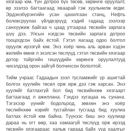
хязгаар юм. Үүн дотроо бүх төсөв, хөрөнгө оруулалт,
өр зээлээ багтаагаад яваарай гэж хуульчилж өгдөг.
Эрдэнэбүрэнгийн усан цахилгаан станц, Нефть
боловсруулах үйлдвэрүүд хэдий гадаад зээлээр
санхүүжиж байгаа ч цаад утгаараа төсвийн зарлага
шүү дээ. Улсын нэгдсэн төсвийн зарлага дотроо
тооцогдсон байх ёстой. Гэтэл яагаад одоо болтол
оруулж ирээгүй юм. Энэ хоёр чинь аль арван хэдэн
жилийн өмнө л эхэлсэн төслүүд. гэтэл төсвийн хязгаар
дотор тойргийн гишүүдийн хөрөнгө оруулалтууд
чихэлдээд орон зайгүй болчихсон бололтой.
Тийм учраас Гадаадын зээл тусламжийг үр ашигтай
болгох хуулийн төсөл орж ирж дээ гэж харсан. Энэ
хуулийг батлахгүй бол бид төсвийнхөө хязгаарт
багтаагаад л ажиллана. Гэхдээ хугацаа нь сунана.
Тэгэхээр үүнийг бодолцоод, зөвхөн энэ хоёр
төслийнхөө нэрийг тусгайлан тусгаад бид хуулиа
батлах ёстой юм байна. Түүнээс биш энэ хуулиар
дараа нь огт өөр, хаа хамаагүй төслүүд орж ирээд
төсвийн хязгаараас хальж гараад байх үүд хаалгыг