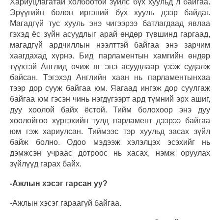
Хариуцлагатай холбоотой зүйлс бүх хуульд л байгаа.
Эрүүгийн болон иргэний бүх хууль дээр байдаг.
Магадгүй тус хууль энэ чигээрээ батлагдаад явлаа
гэхэд ёс зүйн асуудлыг арай өндөр түвшинд гаргаад,
магадгүй ардчиллын нээлттэй байгаа энэ зарчим
хаагдахад хүрнэ. Бид парламентын хамгийн өндөр
түүхтэй Англид очиж яг энэ асуудлаар үзэж судалж
байсан. Тэгэхэд Английн хаан нь парламентынхаа
тээр дор сууж байгаа юм. Яагаад ингэж дор суулгаж
байгаа юм гэсэн чинь нэгдүгээрт ард түмний эрх ашиг,
дуу хоолой байх ёстой. Тийм болохоор энэ дуу
хоолойгоо хүргэхийн тулд парламент дээрээ байгаа
юм гэж хариулсан. Тиймээс тэр хуульд засах зүйл
байж болно. Одоо мэдээж хэлэлцэх эсэхийг нь
дэмжсэн учраас дотроос нь хасах, нэмж оруулах
зүйлүүд гарах байх.
-Ажлын хэсэг гарсан уу?
-Ажлын хэсэг гараагүй байгаа.