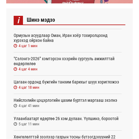
i
Шинэ мэдээ
Ормузын асуудлаар Оман, Иран хоёр тохиролцоонд
хүрэхэд ойрхон байна
4 цаг 1 мин
"Сэлэнгэ-2026” хэмтэрсэн хээрийн сургууль амжилттай
өндөрлөлөө
4 цаг 4 мин
Цагаан ордонд бүжгийн танхим барихыг шүүх хоригложээ
4 цаг 18 мин
Нийслэлийн цэцэрлэгийн цахим бүртгэл маргааш эхэлнэ
4 цаг 41 мин
Улаанбаатарт өдөртөө 26 хэм дулаан. Үүлшинэ, бороотой
5 цаг 11 мин
Хөнгөлөлттэй зээлээр газрын тосны бүтээгдэхүүний 22