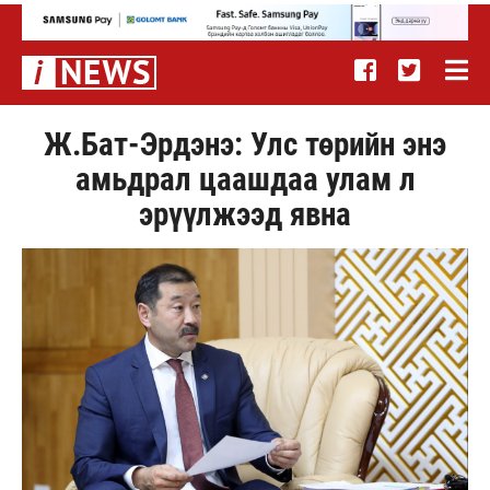
Ж.Бат-Эрдэнэ: Улс төрийн энэ
амьдрал цаашдаа улам л
эрүүлжээд явна