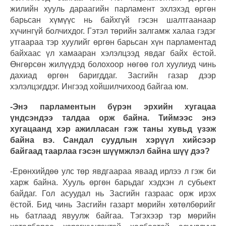
жилийн хууль дараагийн парламент эхлэхэд өргөн
барьсан хүмүүс нь байхгүй гэсэн шалтгаанаар
хүчингүй болчихдог. Гэтэл төрийн залгамж халаа гэдэг
утгаараа тэр хуулийг өргөн барьсан хүн парламентад
байхаас үл хамааран хэлэлцээд явдаг байх ёстой.
Өнгөрсөн жилүүдэд болохоор нөгөө гол хуулиуд чинь
дахиад өргөн баригддаг. Засгийн газар дээр
хэлэлцэгддэг. Ингээд хойшилчихоод байгаа юм.
-Энэ парламентын бүрэн эрхийн хугацаа
үндсэндээ талдаа орж байна. Тиймээс энэ
хугацаанд хэр ажилласан гэж таны хувьд үзэж
байна вэ. Сандал суудлын хэрүүл хийсээр
байгаад таарлаа гэсэн шүүмжлэл байна шүү дээ?
-Ерөнхийдөө улс төр явдгаараа яваад ирлээ л гэж би
харж байна. Хууль өргөн барьдаг хэдхэн л субьект
байдаг. Гол асуудал нь Засгийн газраас орж ирэх
ёстой. Бид чинь Засгийн газарт мөрийн хөтөлбөрийг
нь батлаад явуулж байгаа. Тэгэхээр тэр мөрийн