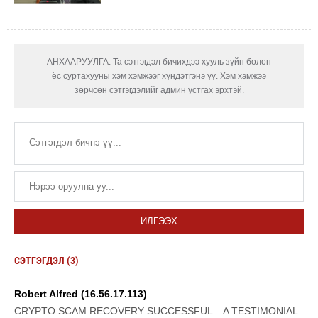
АНХААРУУЛГА: Та сэтгэгдэл бичихдээ хууль зүйн болон
ёс суртахууны хэм хэмжээг хүндэтгэнэ үү. Хэм хэмжээ
зөрчсөн сэтгэгдэлийг админ устгах эрхтэй.
ИЛГЭЭХ
СЭТГЭГДЭЛ (3)
Robert Alfred (16.56.17.113)
CRYPTO SCAM RECOVERY SUCCESSFUL – A TESTIMONIAL