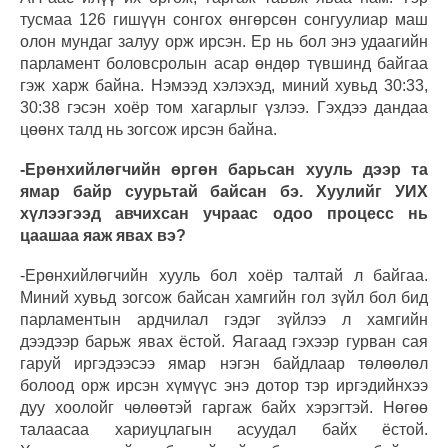
тусмаа 126 гишүүн сонгох өнгөрсөн сонгуулиар маш
олон мундаг залуу орж ирсэн. Ер нь бол энэ удаагийн
парламент боловсролын асар өндөр түвшинд байгаа
гэж харж байна. Нэмээд хэлэхэд, миний хувьд 30:33,
30:38 гэсэн хоёр том хагарлыг үзлээ. Гэхдээ дандаа
цөөнх талд нь зогсож ирсэн байна.
-Ерөнхийлөгчийн өргөн барьсан хууль дээр та
ямар байр суурьтай байсан бэ. Хуулийг УИХ
хүлээгээд авчихсан учраас одоо процесс нь
цаашаа яаж явах вэ?
-Ерөнхийлөгчийн хууль бол хоёр талтай л байгаа.
Миний хувьд зогсож байсан хамгийн гол зүйл бол бид
парламентын ардчилал гэдэг зүйлээ л хамгийн
дээдээр барьж явах ёстой. Яагаад гэхээр гурван сая
гаруй иргэдээсээ ямар нэгэн байдлаар төлөөлөл
болоод орж ирсэн хүмүүс энэ дотор тэр иргэдийнхээ
дуу хоолойг чөлөөтэй гаргаж байх хэрэгтэй. Нөгөө
талаасаа хариуцлагын асуудал байх ёстой.