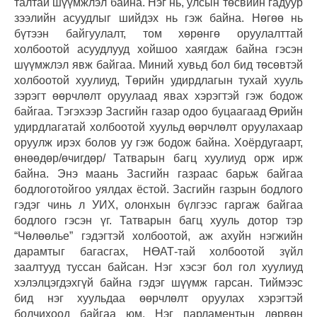
талтай шүүмжлэл байна. Нэг нь, улсын төсвийн гадуур
зээлийн асуудлыг шийдэх нь гэж байна. Нөгөө нь
бүтээн байгуулалт, том хөрөнгө оруулалттай
холбоотой асуудлууд хойшоо хаягдаж байна гэсэн
шүүмжлэл явж байгаа. Миний хувьд бол бид төсөвтэй
холбоотой хуулиуд, Төрийн удирдлагын тухай хууль
зэрэгт өөрчлөлт оруулаад явах хэрэгтэй гэж бодож
байгаа. Тэгэхээр Засгийн газар одоо буцаагаад Өрийн
удирдлагатай холбоотой хуульд өөрчлөлт оруулахаар
оруулж ирэх болов уу гэж бодож байна. Хоёрдугаарт,
өнөөдөр/өчигдөр/ Татварын багц хуулиуд орж ирж
байна. Энэ маань Засгийн газраас барьж байгаа
бодлоготойгоо уялдах ёстой. Засгийн газрын бодлого
гэдэг чинь л УИХ, олонхын бүлгээс гаргаж байгаа
бодлого гэсэн үг. Татварын багц хууль дотор тэр
“Чөлөөлье” гэдэгтэй холбоотой, аж ахуйн нэгжийн
дарамтыг багасгах, НӨАТ-тай холбоотой зүйл
заалтууд туссан байсан. Нэг хэсэг бол гол хуулиуд
хэлэлцэгдэхгүй байна гэдэг шүүмж гарсан. Тиймээс
бид нэг хуульдаа өөрчлөлт оруулах хэрэгтэй
болчихоод байгаа юм. Нэг парламентын дөрвөн