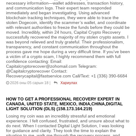
necessary information—wallet addresses, transaction history,
and communication logs. Their expert team responded
immediately and began investigating. Using advanced
blockchain tracking techniques, they were able to trace the
stolen Dogecoin, identify the scammer’s wallet, and coordinate
with relevant authorities to freeze the funds before they could be
moved. Incredibly, within 24 hours, Capital Crypto Recovery
successfully recovered the majority of my stolen crypto assets. I
was beyond relieved and truly grateful. Their professionalism,
transparency, and constant communication throughout the
process gave me hope during a very difficult time. If you’ve been
a victim of a crypto scam, I highly recommend them with full
confidence contacting: Email:
Capitalcryptorecover@zohomail.com Telegram:
@Capitalcryptorecover Contact:
Recoverycapital@fastservice.com Call/Text: +1 (336) 390-6684
2026 оны 05 сарын 18
|
Хариулах
HOW TO GET A PROFESSIONAL RECOVERY EXPERT IN
CANADA, UNITED STATE, MEXICO, INDIA,CHINA,DIGITAL
LIGHT SOLUTION (DLS) (158.173.164.219)
Losing my coin was an incredibly stressful and emotional
experience. I felt confused, frustrated, and unsure about what to
do next. When I contacted Digital Light Solution, I was looking
for guidance and clarity. They took the time to explain the
situation to me, walk me through the recovery process, and