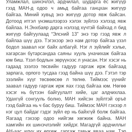
Уламжлал, шинэчлэл, ардчилал, шударга ёс жигүүр
гээд МАН-д одоо ч амьд байгаа ганцхан жигүүр
байгаа. Миний хувьд энэ жигүүр дотор явж байсан.
Дотоод итгэл үнэмшлээрээ хэлэх зүйлээ хэлээд явж
байлаа. Н.Энхбаяр дарга нэлээд хүчтэй байхад л бид
жигүүр байгуулаад “Элсний 13” энэ тэр гээд явж л
байлаа шүү дээ. Тэгэхээр энэ нам дотор байгаа үзэл
бодол заавал нэг байх албагүй. Нэг л зүйлийг хэлье,
хагарсан бутарсандаа саяны хууль уначихаж байгаа
юм биш. Үзэл бодлын зөрүүнээс л унасан. Нэг хэсэг нь
гадаад зээлээ төсвийн гадуур гаргаж ирж байгаад
зарлага, орлого тусдаа гээд байна шүү дээ. Гэтэл тэр
зээлийн хүүг төсвөөсөө л төлнө. Тиймээс үүнийг
заавал гадуур гаргаж ирж яах гээд байгаа юм. Нөгөө
хэсэг нь бүтээн байгуулалт хийе, цаг алдчихлаа.
Удахгүй сонгууль болно, МАН хийсэн зүйлтэй оръё
гээд байгаа нь ч бас буруу биш. Тиймээс МАН гэхээр л
нэг цул байдаг гэдэг зүйл ер нь байхгүй болж байгаа.
Яагаад гэхээр одоо нийгэм хөгжиж байна. МАН
хамгийн их шинэчлэлийг хийдэг. Магадгүй ардчиллыг
АН-аас илүү их өргөж, гаргаж тавьж яваа нам. Тэр