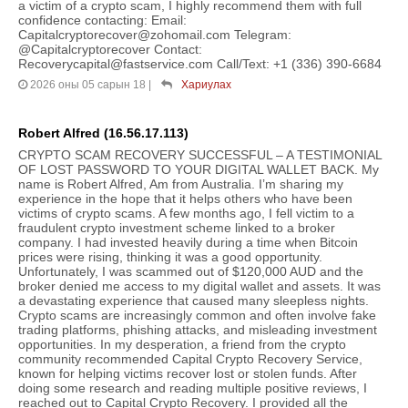
a victim of a crypto scam, I highly recommend them with full
confidence contacting: Email:
Capitalcryptorecover@zohomail.com Telegram:
@Capitalcryptorecover Contact:
Recoverycapital@fastservice.com Call/Text: +1 (336) 390-6684
2026 оны 05 сарын 18
|
Хариулах
Robert Alfred (16.56.17.113)
CRYPTO SCAM RECOVERY SUCCESSFUL – A TESTIMONIAL
OF LOST PASSWORD TO YOUR DIGITAL WALLET BACK. My
name is Robert Alfred, Am from Australia. I’m sharing my
experience in the hope that it helps others who have been
victims of crypto scams. A few months ago, I fell victim to a
fraudulent crypto investment scheme linked to a broker
company. I had invested heavily during a time when Bitcoin
prices were rising, thinking it was a good opportunity.
Unfortunately, I was scammed out of $120,000 AUD and the
broker denied me access to my digital wallet and assets. It was
a devastating experience that caused many sleepless nights.
Crypto scams are increasingly common and often involve fake
trading platforms, phishing attacks, and misleading investment
opportunities. In my desperation, a friend from the crypto
community recommended Capital Crypto Recovery Service,
known for helping victims recover lost or stolen funds. After
doing some research and reading multiple positive reviews, I
reached out to Capital Crypto Recovery. I provided all the