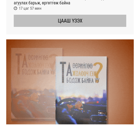
агуулах барьж, өргөтгөж байна
17 цаг 57 мин
ЦААШ ҮЗЭХ