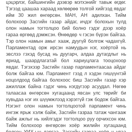
цэцэрлэг, байшингийн дээвэр мэтхэнийг тавьж өгдөг.
Тэгээд цаашаа хараад хөлөөрөө толгой хийгээд явдаг
ийм 30 жил өнгөрсөн. МАН, АН адилхан. Тийм
болохоор Засгийн газар айдаг, ичдэг болохын тулд
олон намын тогтолцоо бий болно гэдэг дээр хоёр
гараа өргөөд дэмжсэн. Өнөөдөр ч гэсэн бүрэн байгаа.
Тэр олон намын амыг хааж, дуугүй болгож чадахгүй.
Парламентад орж ирсэн намуудын нэг, хоёртой нь
эвслээ гэхэд бусад нь дуугарч, алдаа дутагдлыг нь
яриад, шаардлагатай бол хариуцлага тооцохоор
явдаг. Тэгэхээр Засгийн газар парламентаасаа айдаг
болж байгаа юм. Парламент гээд л хэдэн гишүүнтэй
ноцолдоод байгаа болохоос биш Засгийн газар хэр
ажиллаж байна гэдэг чинь нэгдүгээр асуудал. Нөгөө
талаасаа өнгөрсөн хугацаанд явсан улс төрийг би
хувьдаа нэг их шүүмжлээд хэрэггүй гэж бодож байгаа.
Нэгэнт олон намын тогтолцоотой парламент чинь
ингэж ярьж хэлж байж, Засгийн газраа татаж чангааж
байж ажлыг нь хийлгэдэг тогтолцоо руу орчихсон юм.
Тийм болохоор өнгөрсөн хоёр жилийн хугацаанд
болсон УИХ-ын даргаа, Засгийн газраа хоёр ч удаа