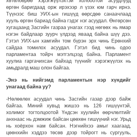
хөтөлбөрөө хэрэгжүүлэхтэй холбоотой асуудлууд
өргөн баригдаад орж ирэхээр л үзэх юм гарч ирнэ.
Түүнээс биш УИХ-ын гишүүд өөрсдөө санаачлаад
хууль өргөн бариад байна гэдэг нэг асуудал. Өнгөрсөн
хугацаанд Засгийн газраа унагах гээд нөгөөх нь ямар
нэгэн байдлаар зуурч үлдээд яваад байна шүү дээ.
Гэтэл УИХ-ын хамгийн том бүрэн эрх чинь Ерөнхий
сайдаа томилох асуудал. Гэтэл бид чинь одоо
парламентаа тойрч мэтгэлцээд байна. Парламент
хуулиа гаргачихсан байхад түүнийг хэрэгжүүлэх нь
амьдралд маш олон байгаа.
-Энэ нь нийгэмд парламентын нэр хүндийг
унагаад байна уу?
-Нөлөөлөх асуудал чинь Засгийн газар дээр байж
байгаа. Миний хувьд жишээ нь 126 гишүүнтэй,
холимог тогтолцоотой Үндсэн хуулийн өөрчлөлтийг
анхнаас нь дэмжиж байсан цөөхөн гишүүний нэг. Урьд
нь хоёрхон нам байсан. Нэгнийхээ амыг хаагаад,
цөөнхийн хэддээ төсөв дээр тойрогт нь сургууль,