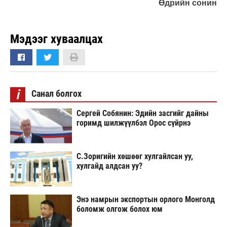
Өдрийн сонин
Мэдээг хуваалцах
i
Санал болгох
Сергей Собянин: Эдийн засгийг дайны
горимд шилжүүлбэл Орос сүйрнэ
С.Зоригийн хөшөөг хулгайлсан уу,
хулгайд алдсан уу?
Энэ намрын экспортын орлого Монголд
боломж олгож болох юм