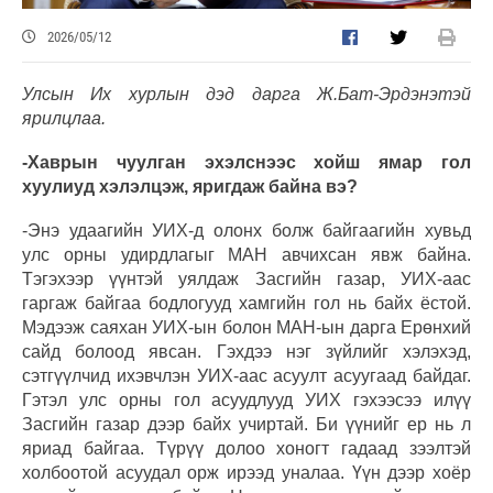
2026/05/12
Улсын Их хурлын дэд дарга Ж.Бат-Эрдэнэтэй
ярилцлаа.
-Хаврын чуулган эхэлснээс хойш ямар гол
хуулиуд хэлэлцэж, яригдаж байна вэ?
-Энэ удаагийн УИХ-д олонх болж байгаагийн хувьд
улс орны удирдлагыг МАН авчихсан явж байна.
Тэгэхээр үүнтэй уялдаж Засгийн газар, УИХ-аас
гаргаж байгаа бодлогууд хамгийн гол нь байх ёстой.
Мэдээж саяхан УИХ-ын болон МАН-ын дарга Ерөнхий
сайд болоод явсан. Гэхдээ нэг зүйлийг хэлэхэд,
сэтгүүлчид ихэвчлэн УИХ-аас асуулт асуугаад байдаг.
Гэтэл улс орны гол асуудлууд УИХ гэхээсээ илүү
Засгийн газар дээр байх учиртай. Би үүнийг ер нь л
яриад байгаа. Түрүү долоо хоногт гадаад зээлтэй
холбоотой асуудал орж ирээд уналаа. Үүн дээр хоёр