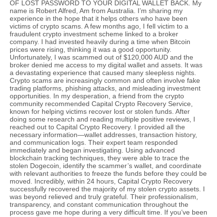
OF LOST PASSWORD TO YOUR DIGITAL WALLET BACK. My
name is Robert Alfred, Am from Australia. I’m sharing my
experience in the hope that it helps others who have been
victims of crypto scams. A few months ago, I fell victim to a
fraudulent crypto investment scheme linked to a broker
company. I had invested heavily during a time when Bitcoin
prices were rising, thinking it was a good opportunity.
Unfortunately, I was scammed out of $120,000 AUD and the
broker denied me access to my digital wallet and assets. It was
a devastating experience that caused many sleepless nights.
Crypto scams are increasingly common and often involve fake
trading platforms, phishing attacks, and misleading investment
opportunities. In my desperation, a friend from the crypto
community recommended Capital Crypto Recovery Service,
known for helping victims recover lost or stolen funds. After
doing some research and reading multiple positive reviews, I
reached out to Capital Crypto Recovery. I provided all the
necessary information—wallet addresses, transaction history,
and communication logs. Their expert team responded
immediately and began investigating. Using advanced
blockchain tracking techniques, they were able to trace the
stolen Dogecoin, identify the scammer’s wallet, and coordinate
with relevant authorities to freeze the funds before they could be
moved. Incredibly, within 24 hours, Capital Crypto Recovery
successfully recovered the majority of my stolen crypto assets. I
was beyond relieved and truly grateful. Their professionalism,
transparency, and constant communication throughout the
process gave me hope during a very difficult time. If you’ve been