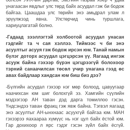
унагаасан явдлыг улс төрд байх асуудал гэж би бодож
байгаа. Цаашдаа улс төрийн энэ амьдрал улам л
эрүүлжээд явна. Улстөрчид чинь туршлага,
хариуцлагатай болно.
-Гадаад зээллэгтэй холбоотой асуудал унасан
гэдгийг та ч сая хэллээ. Тиймээс ч би энэ
асуултыг асууя гэж бодож ирсэн юм. Танай намын
бүлэг доторх асуудал цэгцэрсэн үү. Яагаад ингэж
асууж байна гэхээр бүрэн цэгцрээгүй болохоор
тэрний санаачилсан төсөл учир унагана гээд өс
авах байдлаар хандсан юм биш биз дээ?
-Бүлгийн асуудал гэхээр нэг мөр болоод, цавуугаар
наачихсан юм шиг болохгүй ээ. Хамгийн сүүлийн
мэдээгээр АН таван дэд дарга томиллоо гэсэн.
Үндсэндээ таван фракц гэж явж байна. Тэгвэл яагаад
энэ асуултыг АН-ынхнаас асуухгүй байгаа юм. МАН
гэхээрээ яахаараа хүмүүс нь нэг цул байх ёстой юм.
Гар дохихоор л ярс гэдэг гэсэн зүйл байх ёсгүй.