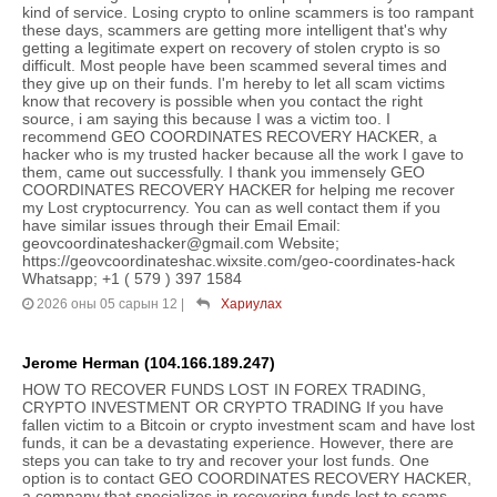
kind of service. Losing crypto to online scammers is too rampant
these days, scammers are getting more intelligent that's why
getting a legitimate expert on recovery of stolen crypto is so
difficult. Most people have been scammed several times and
they give up on their funds. I'm hereby to let all scam victims
know that recovery is possible when you contact the right
source, i am saying this because I was a victim too. I
recommend GEO COORDINATES RECOVERY HACKER, a
hacker who is my trusted hacker because all the work I gave to
them, came out successfully. I thank you immensely GEO
COORDINATES RECOVERY HACKER for helping me recover
my Lost cryptocurrency. You can as well contact them if you
have similar issues through their Email Email:
geovcoordinateshacker@gmail.com Website;
https://geovcoordinateshac.wixsite.com/geo-coordinates-hack
Whatsapp; +1 ( 579 ) 397 1584
2026 оны 05 сарын 12
|
Хариулах
Jerome Herman (104.166.189.247)
HOW TO RECOVER FUNDS LOST IN FOREX TRADING,
CRYPTO INVESTMENT OR CRYPTO TRADING If you have
fallen victim to a Bitcoin or crypto investment scam and have lost
funds, it can be a devastating experience. However, there are
steps you can take to try and recover your lost funds. One
option is to contact GEO COORDINATES RECOVERY HACKER,
a company that specializes in recovering funds lost to scams.