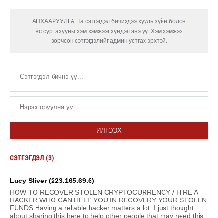
АНХААРУУЛГА: Та сэтгэгдэл бичихдээ хууль зүйн болон
ёс суртахууны хэм хэмжээг хүндэтгэнэ үү. Хэм хэмжээ
зөрчсөн сэтгэгдэлийг админ устгах эрхтэй.
ИЛГЭЭХ
СЭТГЭГДЭЛ (3)
Lucy Sliver (223.165.69.6)
HOW TO RECOVER STOLEN CRYPTOCURRENCY / HIRE A
HACKER WHO CAN HELP YOU IN RECOVERY YOUR STOLEN
FUNDS Having a reliable hacker matters a lot. I just thought
about sharing this here to help other people that may need this