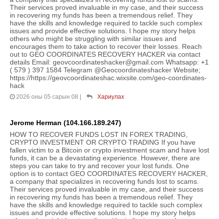
Their services proved invaluable in my case, and their success
in recovering my funds has been a tremendous relief. They
have the skills and knowledge required to tackle such complex
issues and provide effective solutions. I hope my story helps
others who might be struggling with similar issues and
encourages them to take action to recover their losses. Reach
out to GEO COORDINATES RECOVERY HACKER via contact
details Email: geovcoordinateshacker@gmail.com Whatsapp: +1
( 579 ) 397 1584 Telegram @Geocoordinateshacker Website;
https://https://geovcoordinateshac.wixsite.com/geo-coordinates-
hack
2026 оны 05 сарын 08
|
Хариулах
Jerome Herman (104.166.189.247)
HOW TO RECOVER FUNDS LOST IN FOREX TRADING,
CRYPTO INVESTMENT OR CRYPTO TRADING If you have
fallen victim to a Bitcoin or crypto investment scam and have lost
funds, it can be a devastating experience. However, there are
steps you can take to try and recover your lost funds. One
option is to contact GEO COORDINATES RECOVERY HACKER,
a company that specializes in recovering funds lost to scams.
Their services proved invaluable in my case, and their success
in recovering my funds has been a tremendous relief. They
have the skills and knowledge required to tackle such complex
issues and provide effective solutions. I hope my story helps