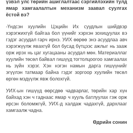
үзвэл улс төрийн ашиглалтаас сэргийлэхийн тулд
ямар хамгаалалтын механизм заавал суулгах
ёстой вэ?
-Үндсэн хуулийн Цэцийн Их суудлын шийдвэр
хэрэгжихгүй байгаа бол үүнийг хэрхэн зохицуулах вэ
гэдэг асуудал гарч ирнэ. УИХ өөрөө энэ асуудлаа авч
хэрэгжүүлж явахгүй бол бусад бүтцээс ажлыг нь зааж
орж ирэх нь цаг хугацааны асуудал мөн. Материаллаг
хуулийн төсөл байвал гишүүд тогтолцоогоо хамгаалах
нь зүйн хэрэг. Хэн нэгэн намын дарга гишүүнийг
эгүүлэн татмаар байна гэдэг зоргоор хуулийн төсөл
өргөн мэдүүлж явж болохгүй.
УИХ-ын гишүүд өөрсдөө чадварлаг, төрийн хар хүн
байхад хэн ч гаднаас ямар ч хууль батлуулах гэж орж
ирсэн боломжгүй, УИХ-д халдаж чадахгүй, дархлааг
хамгаалж чадна.
Өдрийн сонин