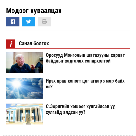
Мэдээг хуваалцах
i
Санал болгох
Оросууд Монголын шатахууны хараат
байдлыг хадгалах сонирхолтой
Ирэх арав хоногт цаг агаар ямар байх
вэ?
С.Зоригийн хөшөөг хулгайлсан уу,
хулгайд алдсан уу?