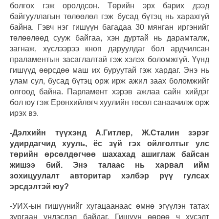
болгох гэж оролдсон. Төрийн эрх барих дээд
байгууллагын төлөөлөл гэж бусад бүтэц нь харахгүй
байна. Гэвч нэг гишүүн багадаа 30 мянган иргэнийг
төлөөлөөд сууж байгаа, хэн дуртай нь дарамталж,
загнаж, хүслээрээ кноп даруулдаг бол ардчилсан
праламентын засаглалтай гэж хэлэх боломжгүй. Үүнд
гишүүд өөрсдөө маш их буруутай гэж хардаг. Энэ нь
улам сул, бусад бүтэц орж ирж ажил заах боломжийг
олгоод байна. Парламент хэрэв ажлаа сайн хийдэг
бол юу гэж Ерөнхийлөгч хуулийн төсөл санаачилж орж
ирэх вэ.
-Дэлхийн түүхэнд А.Гитлер, Ж.Сталин зэрэг
удирдагчид хууль, ёс зүй гэх ойлголтыг улс
төрийн өрсөлдөгчөө шахахад ашиглаж байсан
жишээ бий. Энэ талаас нь харвал ийм
зохицуулалт авторитар хэлбэр рүү гулсах
эрсдэлтэй юу?
-УИХ-ын гишүүнийг хугацаанаас өмнө эгүүлэн татах
зургаан үндэслэл байдаг. Гишүүн өөрөө ч хүсэлт