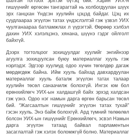
шалган тогтоох эрхтэй бүтэц бий. Харин УИХ-н
гишүүнийг өргөсөн тангарагтай нь холбогдуулан шүүх
эрх ганцхан Үндсэн хуулийн цэцэд байдаг. Цэц их
суудлаараа эгүүлэн татах үндэслэлтэй гэж үзвэл УИХ
чуулганаараа батламжлах л үүрэгтэй. Өөрөөр хэлбэл
дахин УИХ хэлэлцэнэ, хянана, шүүнэ гэдэг ойлголт
байхгүй.
Дээрх тогтолцоог зохицуулдаг хуулийг энгийнээр
агуулга зохицуулсан буюу материаллаг хууль гэж
нэрлэдэг. Эдгээр хуулиуд одоо хүчин төгөлдөр дагаж
мөрдөгдөж байна. Ийм хууль байхад давхардуулан
материаллаг хууль баталж эгүүлэн татах талаар
хуулийн төсөл санаачилж болохгүй. Ингэх юм бол
ерөнхийлөгч УИХ-ын халдашгүй байх эрхэд халдсан
гэж үзнэ. Одоо нэг намын дарга өргөн барьсан төсөл
бий. “Жагсаалтын гишүүнийг эгүүлэн татах тухай”
гэсэн хууль. Энэ байж болохгүй. Ард түмний төлөөлөл
болсон УИХ-ын гишүүнийг Ерөнхийлөгч, эсвэл Намын
дарга эгүүлэн татаад байвал парламентын
засаглалтай гэж хэлэх боломжгүй болно. Материаллаг