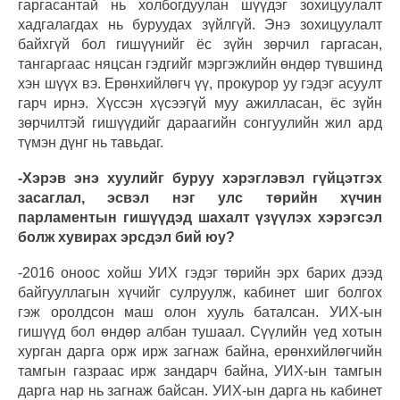
гаргасантай нь холбогдуулан шүүдэг зохицуулалт
хадгалагдах нь буруудах зүйлгүй. Энэ зохицуулалт
байхгүй бол гишүүнийг ёс зүйн зөрчил гаргасан,
тангаргаас няцсан гэдгийг мэргэжлийн өндөр түвшинд
хэн шүүх вэ. Ерөнхийлөгч үү, прокурор уу гэдэг асуулт
гарч ирнэ. Хүссэн хүсээгүй муу ажилласан, ёс зүйн
зөрчилтэй гишүүдийг дараагийн сонгуулийн жил ард
түмэн дүнг нь тавьдаг.
-Хэрэв энэ хуулийг буруу хэрэглэвэл гүйцэтгэх
засаглал, эсвэл нэг улс төрийн хүчин
парламентын гишүүдэд шахалт үзүүлэх хэрэгсэл
болж хувирах эрсдэл бий юу?
-2016 оноос хойш УИХ гэдэг төрийн эрх барих дээд
байгууллагын хүчийг сулруулж, кабинет шиг болгох
гэж оролдсон маш олон хууль баталсан. УИХ-ын
гишүүд бол өндөр албан тушаал. Сүүлийн үед хотын
хурган дарга орж ирж загнаж байна, ерөнхийлөгчийн
тамгын газраас ирж зандарч байна, УИХ-ын тамгын
дарга нар нь загнаж байсан. УИХ-ын дарга нь кабинет