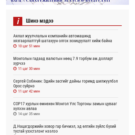
i
Шинэ мэдээ
Аялал жуулчлалын компанийн автомашинд
хязгаарлалтгүй шатахуун олгох зохицуулалт хийж байна
10 цаг 51 мин
Монголын гадаад валютын нөөц 7.9 тэрбум ам.долларт
хүрчээ
11 цаг 30 мин
Сергей Собянин: Эдийн засгийг дайны горимд шилжүүлбэл
Орос сүйрнэ
11 цаг 42 мин
COP17 хурлын өмнөхөн Монгол Улс Торгоны замын цувааг
хүлээн авлаа
14 цаг 35 мин
Д.Нацагдоржийн ховор гар бичмэл, эд өлгийн зүйлс бүхий
тусгай үзэсгэлэнг нээлээ