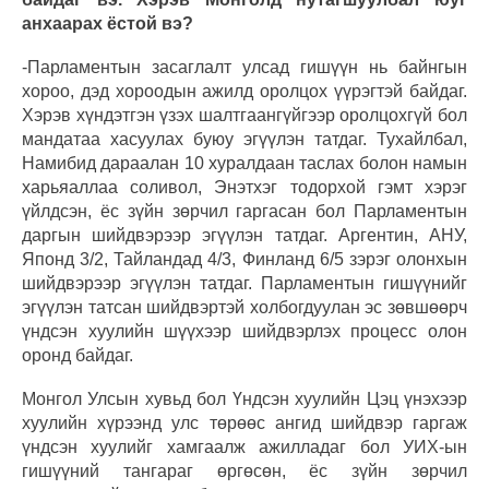
анхаарах ёстой вэ?
-Парламентын засаглалт улсад гишүүн нь байнгын
хороо, дэд хороодын ажилд оролцох үүрэгтэй байдаг.
Хэрэв хүндэтгэн үзэх шалтгаангүйгээр оролцохгүй бол
мандатаа хасуулах буюу эгүүлэн татдаг. Тухайлбал,
Намибид дараалан 10 хуралдаан таслах болон намын
харьяаллаа соливол, Энэтхэг тодорхой гэмт хэрэг
үйлдсэн, ёс зүйн зөрчил гаргасан бол Парламентын
даргын шийдвэрээр эгүүлэн татдаг. Аргентин, АНУ,
Японд 3/2, Тайландад 4/3, Финланд 6/5 зэрэг олонхын
шийдвэрээр эгүүлэн татдаг. Парламентын гишүүнийг
эгүүлэн татсан шийдвэртэй холбогдуулан эс зөвшөөрч
үндсэн хуулийн шүүхээр шийдвэрлэх процесс олон
оронд байдаг.
Монгол Улсын хувьд бол Үндсэн хуулийн Цэц үнэхээр
хуулийн хүрээнд улс төрөөс ангид шийдвэр гаргаж
үндсэн хуулийг хамгаалж ажилладаг бол УИХ-ын
гишүүний тангараг өргөсөн, ёс зүйн зөрчил