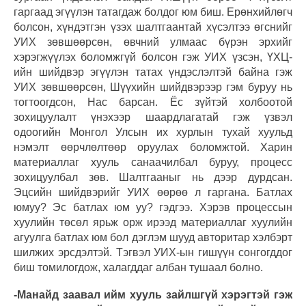
гаргаад эгүүлэн татагдаж болдог юм биш. Ерөнхийлөгч
болсон, хүндэтгэн үзэх шалтгаантай хүсэлтээ өгснийг
УИХ зөвшөөрсөн, өвчний улмаас бүрэн эрхийг
хэрэгжүүлэх боломжгүй болсон гэж УИХ үзсэн, ҮХЦ-
ийн шийдвэр эгүүлэн татах үндэслэлтэй байна гэж
УИХ зөвшөөрсөн, Шүүхийн шийдвэрээр гэм буруу нь
тогтоогдсон, Нас барсан. Ёс зүйтэй холбоотой
зохицуулалт үнэхээр шаардлагатай гэж үзвэл
одоогийн Монгол Улсын их хурлын тухай хуульд
нэмэлт өөрчлөлтөөр оруулах боломжтой. Харин
материаллаг хууль санаачилбал буруу, процесс
зохицуулбал зөв. Шалтгааныг нь дээр дурдсан.
Эцсийн шийдвэрийг УИХ өөрөө л гаргана. Батлах
юмуу? Эс батлах юм уу? гэдгээ. Хэрэв процессын
хуулийн төсөл ярьж орж ирээд материаллаг хуулийн
агуулга батлах юм бол дэглэм шууд авторитар хэлбэрт
шилжих эрсдэлтэй. Тэгвэл УИХ-ын гишүүн сонгогддог
биш томилогдож, халагддаг албан тушаал болно.
-Манайд заавал ийм хууль зайлшгүй хэрэгтэй гэж