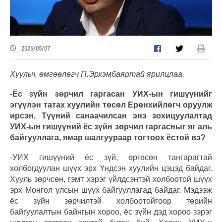
2026/05/07
Хуульч, өмгөөлөгч П.Эрхэмбаяртай ярилцлаа.
-Ёс зүйн зөрчил гаргасан УИХ-ын гишүүнийг
эгүүлэн татах хуулийн төсөл Ерөнхийлөгч оруулж
ирсэн. Түүний санаачилсан энэ зохицуулалтад
УИХ-ын гишүүний ёс зүйн зөрчил гаргасныг яг аль
байгууллага, ямар шалгуураар тогтоох ёстой вэ?
-УИХ гишүүний ёс зүй, өргөсөн тангарагтай
холбогдуулан шүүх эрх Үндсэн хуулийн цэцэд байдаг.
Хууль зөрчсөн, гэмт хэрэг үйлдсэнтэй холбоотой шүүх
эрх Монгол улсын шүүх байгууллагад байдаг. Мэдээж
ёс зүйн зөрчилтэй холбоотойгоор төрийн
байгуулалтын байнгын хороо, ёс зүйн дэд хороо зэрэг