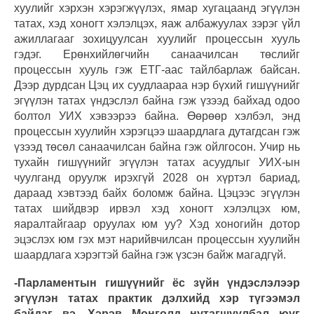
хуулийг хэрхэн хэрэгжүүлэх, ямар хугацаанд эгүүлэн
татах, хэд хоногт хэлэлцэх, яаж албажуулах зэрэг үйл
ажиллагааг зохицуулсан хуулийг процессын хууль
гэдэг. Ерөнхийлөгчийн санаачилсан төслийг
процессын хууль гэж ЕТГ-аас тайлбарлаж байсан.
Дээр дурдсан Цэц их суудлаараа нэр бүхий гишүүнийг
эгүүлэн татах үндэслэл байна гэж үзээд байхад одоо
болтол УИХ хэвээрээ байна. Өөрөөр хэлбэл, энд
процессын хуулийн хэрэгцээ шаардлага дутагдсан гэж
үзээд төсөл санаачилсан байна гэж ойлгосон. Учир нь
тухайн гишүүнийг эгүүлэн татах асуудлыг УИХ-ын
чуулганд оруулж ирэхгүй 2028 он хүртэл бариад,
дараад хэвтээд байх боломж байна. Цэцээс эгүүлэн
татах шийдвэр ирвэл хэд хоногт хэлэлцэх юм,
яаралтайгаар оруулах юм уу? Хэд хоногийн дотор
эцэслэх юм гэх мэт нарийвчилсан процессын хуулийн
шаардлага хэрэгтэй байна гэж үзсэн байж магадгүй.
-Парламентын гишүүнийг ёс зүйн үндэслэлээр
эгүүлэн татах практик дэлхийд хэр түгээмэл
байдаг вэ. Хэрэв Монголд нутагшуулбал юуг