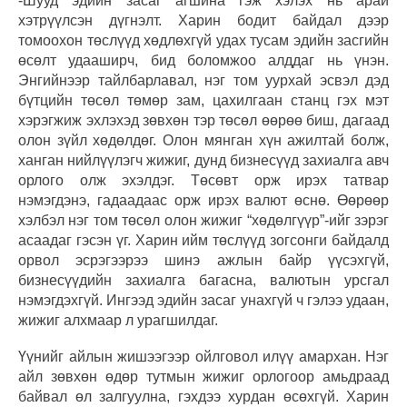
-Шууд эдийн засаг агшина гэж хэлэх нь арай
хэтрүүлсэн дүгнэлт. Харин бодит байдал дээр
томоохон төслүүд хөдлөхгүй удах тусам эдийн засгийн
өсөлт удааширч, бид боломжоо алддаг нь үнэн.
Энгийнээр тайлбарлавал, нэг том уурхай эсвэл дэд
бүтцийн төсөл төмөр зам, цахилгаан станц гэх мэт
хэрэгжиж эхлэхэд зөвхөн тэр төсөл өөрөө биш, дагаад
олон зүйл хөдөлдөг. Олон мянган хүн ажилтай болж,
ханган нийлүүлэгч жижиг, дунд бизнесүүд захиалга авч
орлого олж эхэлдэг. Төсөвт орж ирэх татвар
нэмэгдэнэ, гадаадаас орж ирэх валют өснө. Өөрөөр
хэлбэл нэг том төсөл олон жижиг “хөдөлгүүр”-ийг зэрэг
асаадаг гэсэн үг. Харин ийм төслүүд зогсонги байдалд
орвол эсрэгээрээ шинэ ажлын байр үүсэхгүй,
бизнесүүдийн захиалга багасна, валютын урсгал
нэмэгдэхгүй. Ингээд эдийн засаг унахгүй ч гэлээ удаан,
жижиг алхмаар л урагшилдаг.
Үүнийг айлын жишээгээр ойлговол илүү амархан. Нэг
айл зөвхөн өдөр тутмын жижиг орлогоор амьдраад
байвал өл залгуулна, гэхдээ хурдан өсөхгүй. Харин