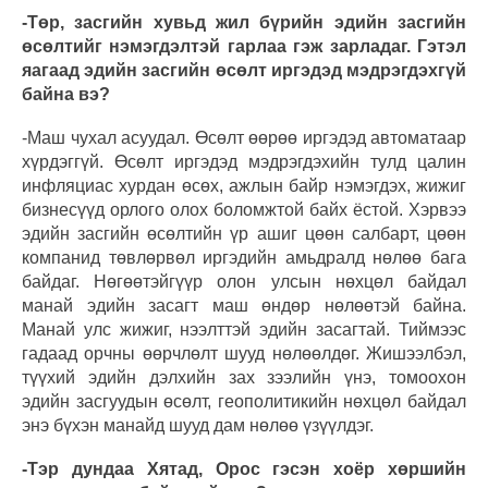
-Төр, засгийн хувьд жил бүрийн эдийн засгийн
өсөлтийг нэмэгдэлтэй гарлаа гэж зарладаг. Гэтэл
яагаад эдийн засгийн өсөлт иргэдэд мэдрэгдэхгүй
байна вэ?
-Маш чухал асуудал. Өсөлт өөрөө иргэдэд автоматаар
хүрдэггүй. Өсөлт иргэдэд мэдрэгдэхийн тулд цалин
инфляциас хурдан өсөх, ажлын байр нэмэгдэх, жижиг
бизнесүүд орлого олох боломжтой байх ёстой. Хэрвээ
эдийн засгийн өсөлтийн үр ашиг цөөн салбарт, цөөн
компанид төвлөрвөл иргэдийн амьдралд нөлөө бага
байдаг. Нөгөөтэйгүүр олон улсын нөхцөл байдал
манай эдийн засагт маш өндөр нөлөөтэй байна.
Манай улс жижиг, нээлттэй эдийн засагтай. Тиймээс
гадаад орчны өөрчлөлт шууд нөлөөлдөг. Жишээлбэл,
түүхий эдийн дэлхийн зах зээлийн үнэ, томоохон
эдийн засгуудын өсөлт, геополитикийн нөхцөл байдал
энэ бүхэн манайд шууд дам нөлөө үзүүлдэг.
-Тэр дундаа Хятад, Орос гэсэн хоёр хөршийн