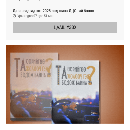
Даланзадгад хот 2028 онд шинэ ДЦС-тай болно
Уржигдар 07 цаг 51 мин
ЦААШ ҮЗЭХ