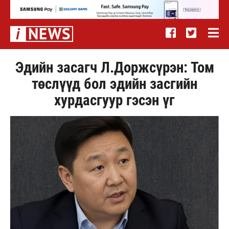
Эдийн засагч Л.Доржсүрэн: Том
төслүүд бол эдийн засгийн
хурдасгуур гэсэн үг