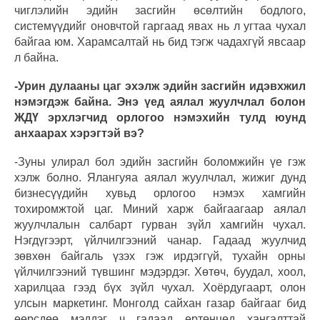
чиглэлийн эдийн засгийн өсөлтийн бодлого,
системүүдийг оновчтой гаргаад явах нь л угтаа чухал
байгаа юм. Харамсалтай нь бид тэгж чадахгүй явсаар
л байна.
-Урин дулааны цаг эхэлж эдийн засгийн идэвхжил
нэмэгдэж байна. Энэ үед аялал жуулчлал болон
ЖДҮ эрхлэгчид орлогоо нэмэхийн тулд юунд
анхаарах хэрэгтэй вэ?
-Зуны улирал бол эдийн засгийн боломжийн үе гэж
хэлж болно. Ялангуяа аялал жуулчлал, жижиг дунд
бизнесүүдийн хувьд орлогоо нэмэх хамгийн
тохиромжтой цаг. Миний харж байгаагаар аялал
жуулчлалын салбарт гурван зүйл хамгийн чухал.
Нэгдүгээрт, үйлчилгээний чанар. Гадаад жуулчид
зөвхөн байгаль үзэх гэж ирдэггүй, тухайн орны
үйлчилгээний түвшинг мэдэрдэг. Хөтөч, буудал, хоол,
харилцаа гээд бүх зүйл чухал. Хоёрдугаарт, олон
улсын маркетинг. Монголд сайхан газар байгааг бид
өөрсдөө мэддэг ч гадаад ертөнцөд хангалттай