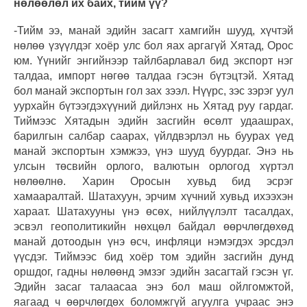
нөлөөлөл их байх, тийм үү?
-Тийм ээ, манай эдийн засагт хамгийн шууд, хүчтэй
нөлөө үзүүлдэг хоёр улс бол яах аргагүй Хятад, Орос
юм. Үүнийг энгийнээр тайлбарлавал бид экспорт нэг
талдаа, импорт нөгөө талдаа гэсэн бүтэцтэй. Хятад
бол манай экспортын гол зах зээл. Нүүрс, зэс зэрэг уул
уурхайн бүтээгдэхүүний дийлэнх нь Хятад руу гардаг.
Тиймээс Хятадын эдийн засгийн өсөлт удаашрах,
барилгын салбар саарах, үйлдвэрлэл нь буурах үед
манай экспортын хэмжээ, үнэ шууд буурдаг. Энэ нь
улсын төсвийн орлого, валютын орлогод хүртэл
нөлөөлнө. Харин Оросын хувьд бид эсрэг
хамааралтай. Шатахуун, эрчим хүчний хувьд ихээхэн
хараат. Шатахууны үнэ өсөх, нийлүүлэлт тасалдах,
эсвэл геополитикийн нөхцөл байдал өөрчлөгдөхөд
манай дотоодын үнэ өсч, инфляци нэмэгдэх эрсдэл
үүсдэг. Тиймээс бид хоёр том эдийн засгийн дунд
оршдог, гадны нөлөөнд эмзэг эдийн засагтай гэсэн үг.
Эдийн засаг талаасаа энэ бол маш ойлгомжтой,
яагаад ч өөрчлөгдөх боломжгүй агуулга учраас энэ