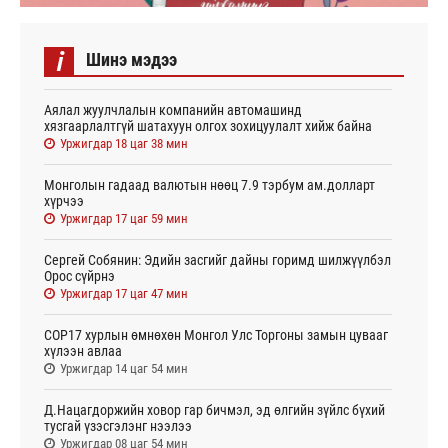
i
Шинэ мэдээ
Аялал жуулчлалын компанийн автомашинд
хязгаарлалтгүй шатахуун олгох зохицуулалт хийж байна
Уржигдар 18 цаг 38 мин
Монголын гадаад валютын нөөц 7.9 тэрбум ам.долларт
хүрчээ
Уржигдар 17 цаг 59 мин
Сергей Собянин: Эдийн засгийг дайны горимд шилжүүлбэл
Орос сүйрнэ
Уржигдар 17 цаг 47 мин
COP17 хурлын өмнөхөн Монгол Улс Торгоны замын цувааг
хүлээн авлаа
Уржигдар 14 цаг 54 мин
Д.Нацагдоржийн ховор гар бичмэл, эд өлгийн зүйлс бүхий
тусгай үзэсгэлэнг нээлээ
Уржигдар 08 цаг 54 мин