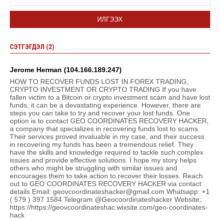
ИЛГЭЭХ
СЭТГЭГДЭЛ (2)
Jerome Herman (104.166.189.247)
HOW TO RECOVER FUNDS LOST IN FOREX TRADING,
CRYPTO INVESTMENT OR CRYPTO TRADING If you have
fallen victim to a Bitcoin or crypto investment scam and have lost
funds, it can be a devastating experience. However, there are
steps you can take to try and recover your lost funds. One
option is to contact GEO COORDINATES RECOVERY HACKER,
a company that specializes in recovering funds lost to scams.
Their services proved invaluable in my case, and their success
in recovering my funds has been a tremendous relief. They
have the skills and knowledge required to tackle such complex
issues and provide effective solutions. I hope my story helps
others who might be struggling with similar issues and
encourages them to take action to recover their losses. Reach
out to GEO COORDINATES RECOVERY HACKER via contact
details Email: geovcoordinateshacker@gmail.com Whatsapp: +1
( 579 ) 397 1584 Telegram @Geocoordinateshacker Website;
https://https://geovcoordinateshac.wixsite.com/geo-coordinates-
hack