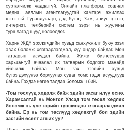
сурталчилж чаддаггүй. Онлайн платформ, сошиал
медиа, аяллын агентлагуудтай хамтарч ажиллах
хэрэгтэй. Гуравдугаарт, дэд бүтэц. Зам, ариун цэвэр,
интернэт, төлбөрийн систем зэрэг нь жуулчны
туршлагад шууд нөлөөлдөг.
Харин ЖДҮ эрхлэгчдийн хувьд санхүүжилт буюу зээл
авах боломж хязгаарлагдмал, хүү өндөр байдаг. Мөн
татварын асуудал байна. Жижиг бизнесүүдэд
харьцангуй ачаалал их татварын бодлого манайд
үйлчилж байгаа. Мөн зах зээлийн хувьд
бүтээгдэхүүнээ борлуулах суваг хомс гэдэг асуудлууд
байна. Гэхдээ нөгөө талдаа боломж ч бий.
-Том төслүүд хөдөлж байж эдийн засаг илүү өснө.
Харамсалтай нь Монгол Улсад том төсөл хөдлөх
боломж нь улс төрийн түвшиндээ хязгаарлагдмал
байна. Ер нь том төслүүд хөдлөхгүй бол эдийн
засгийн өсөлт агших уу?