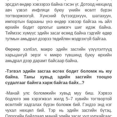
эрсдэл өндөр хэвээрээ байна гэсэн үг. Дотоод нөхцөлд
авч үзвэл инфляци буюу үнийн өсөлт бүрэн
тогтворжоогүй. Хүнсний бүтээгдэхүүн, шатахуун,
импортын барааны үнэ өндөр хэвээр байгаа нь айл
өрхийн бодит орлогыг шимэгч шиг идэж байна.
Тиймээс хүмүүс эдийн засаг өсөөд байна гэдгийг өдөр
тутмын амьдрал дээрээ төдийлөн мэдрэхгүй байгаа.
Өөрөөр хэлбэл, макро эдийн засгийн үзүүлэлтүүд
харьцангуй эерэг ч микро түвшинд буюу өрхийн
амьдрал дээр дарамт байсаар байна.
-Тэгвэл эдийн засгаа өсгөх бодит боломж нь юу
байна. Таны хувьд эдийн засгийн тооцоо
судалгааг байнга харж байгаа байх...?
-Манай улс боломжийн хувьд муу биш. Хэрвээ
бодлого зөв хэрэгжвэл жилд 5–7 хувийн тогтвортой
өсөлтийг хадгалах бүрэн боломж бий. Гэхдээ энд нэг
чухал нөхцөл бий. Тэр нь эдийн засгийн бүтэц.
Одоогийн байдлаар манай эдийн засаг уул уурхайгаас