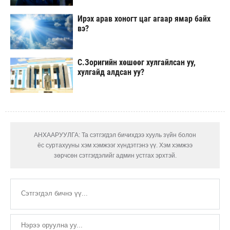
Ирэх арав хоногт цаг агаар ямар байх
вэ?
С.Зоригийн хөшөөг хулгайлсан уу,
хулгайд алдсан уу?
АНХААРУУЛГА: Та сэтгэгдэл бичихдээ хууль зүйн болон
ёс суртахууны хэм хэмжээг хүндэтгэнэ үү. Хэм хэмжээ
зөрчсөн сэтгэгдэлийг админ устгах эрхтэй.