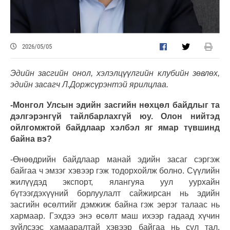
2026/05/05
Эдийн засгийн онол, хэлэлцүүлгийн клубийн зөвлөх,
эдийн засагч Л.Доржсүрэнтэй ярилцлаа.
-Монгол Улсын эдийн засгийн нөхцөл байдлыг та
дэлгэрэнгүй тайлбарлахгүй юу. Олон нийтэд
ойлгомжтой байдлаар хэлбэл яг ямар түвшинд
байна вэ?
-Өнөөдрийн байдлаар манай эдийн засаг сэргэж
байгаа ч эмзэг хэвээр гэж тодорхойлж болно. Сүүлийн
жилүүдэд экспорт, ялангуяа уул уурхайн
бүтээгдэхүүний борлуулалт сайжирсан нь эдийн
засгийн өсөлтийг дэмжиж байна гэж эерэг талаас нь
хармаар. Гэхдээ энэ өсөлт маш ихээр гадаад хүчин
зүйлсээс хамааралтай хэвээр байгаа нь сул тал,