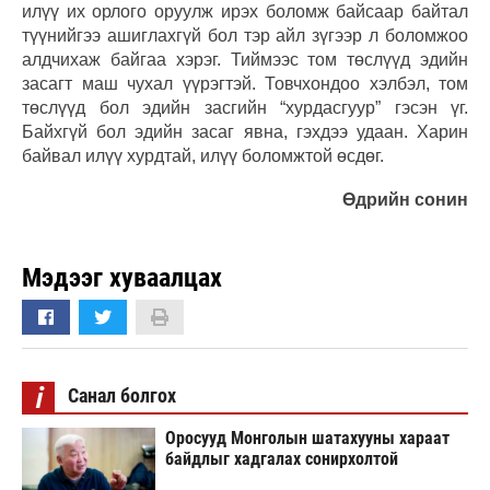
илүү их орлого оруулж ирэх боломж байсаар байтал
түүнийгээ ашиглахгүй бол тэр айл зүгээр л боломжоо
алдчихаж байгаа хэрэг. Тиймээс том төслүүд эдийн
засагт маш чухал үүрэгтэй. Товчхондоо хэлбэл, том
төслүүд бол эдийн засгийн “хурдасгуур” гэсэн үг.
Байхгүй бол эдийн засаг явна, гэхдээ удаан. Харин
байвал илүү хурдтай, илүү боломжтой өсдөг.
Өдрийн сонин
Мэдээг хуваалцах
i
Санал болгох
Оросууд Монголын шатахууны хараат
байдлыг хадгалах сонирхолтой