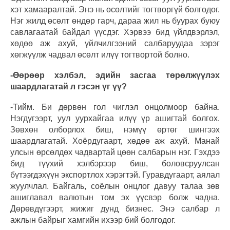
хэт хамааралтай. Энэ нь өсөлтийг тогтворгүй болгодог.
Нэг жилд өсөлт өндөр гарч, дараа жил нь буурах буюу
савлагаатай байдал үүсдэг. Хэрвээ бид үйлдвэрлэл,
хөдөө аж ахуй, үйлчилгээний салбаруудаа зэрэг
хөгжүүлж чадвал өсөлт илүү тогтвортой болно.
-Өөрөөр хэлбэл, эдийн засгаа төрөлжүүлэх
шаардлагатай л гэсэн үг үү?
-Тийм. Би дөрвөн гол чиглэл онцолмоор байна.
Нэгдүгээрт, уул уурхайгаа илүү үр ашигтай болгох.
Зөвхөн олборлох биш, нэмүү өртөг шингээх
шаардлагатай. Хоёрдугаарт, хөдөө аж ахуй. Манай
улсын өрсөлдөх чадвартай цөөн салбарын нэг. Гэхдээ
бид түүхий хэлбэрээр биш, боловсруулсан
бүтээгдэхүүн экспортлох хэрэгтэй. Гуравдугаарт, аялал
жуулчлал. Байгаль, соёлын онцлог давуу талаа зөв
ашиглавал валютын том эх үүсвэр болж чадна.
Дөрөвдүгээрт, жижиг дунд бизнес. Энэ салбар л
ажлын байрыг хамгийн ихээр бий болгодог.