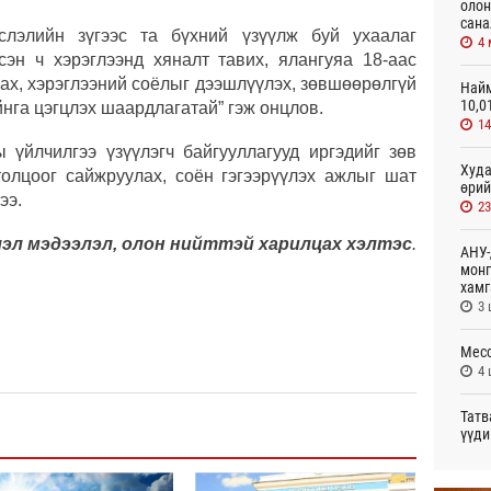
олон
сана
йслэлийн зүгээс та бүхний үзүүлж буй ухаалаг
4
эсэн ч хэрэглээнд хяналт тавих, ялангуяа 18-аас
ах, хэрэглээний соёлыг дээшлүүлэх, зөвшөөрөлгүй
Найм
10,0
йнга цэгцлэх шаардлагатай” гэж онцлов.
1
ы үйлчилгээ үзүүлэгч байгууллагууд иргэдийг зөв
Худа
толцоог сайжруулах, соён гэгээрүүлэх ажлыг шат
өрий
ээ.
2
лэл мэдээлэл, олон нийттэй харилцах хэлтэс
.
АНУ-
монг
хамг
3 
Месс
4 
Татв
үүди
4 