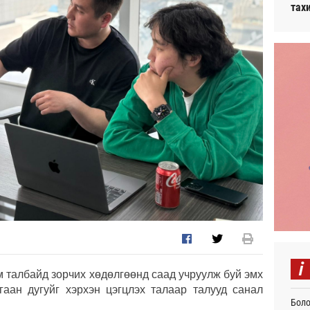
тах
i
 талбайд зорчих хөдөлгөөнд саад учруулж буй эмх
лгаан дугуйг хэрхэн цэгцлэх талаар талууд санал
Боло