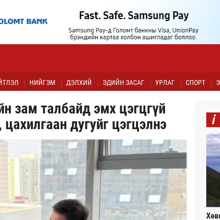
ЙТЛЭЛ
НИЙГЭМ
ДЭЛХИЙ
ЭДИЙН ЗАСАГ
УРЛАГ
СПОРТ
Э
н зам талбайд эмх цэгцгүй
i
 цахилгаан дугуйг цэгцэлнэ
Хөв