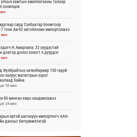
 улсын хамтын ажиллагааны талаар
л солилцов
 мин
дугаар сард Сүхбаатар боомтоор
17 тонн Аи-92 автобензин импортолжээ
4 мин
лдагч Н.Амарзаяа: 32 хуудастай
н дэвтэр долоо хоногт л дүүрдэг
3 мин
д Фулбрайтын хөтөлбөрөөр 150 гаруй
ол залуус магистрын зэрэг
аалаад байна
цаг 53 мин
и 80 мянган евро хандивлажээ
цаг 24 мин
арын өртэй шатахуун импортлогч ААН-
йн дансыг битүүмжлэхгүй
цаг 34 мин