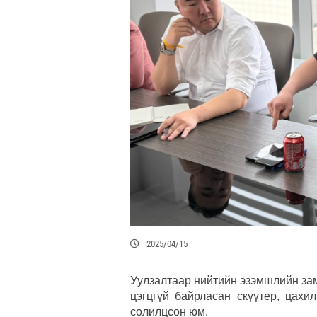
2025/04/15
Уулзалтаар нийтийн эзэмшлийн зам
цэгцгүй байрласан скүүтер, цахи
солилцсон юм.