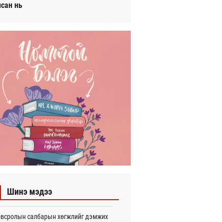
исан нь
Шинэ мэдээ
всролын салбарын хөгжлийг дэмжих