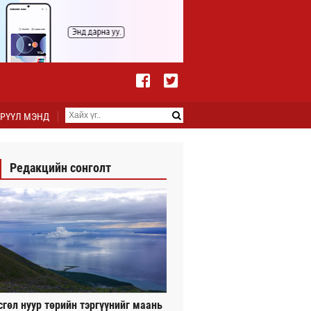
РҮҮЛ МЭНД
Редакцийн сонголт
сгөл нуур төрийн тэргүүнийг маань