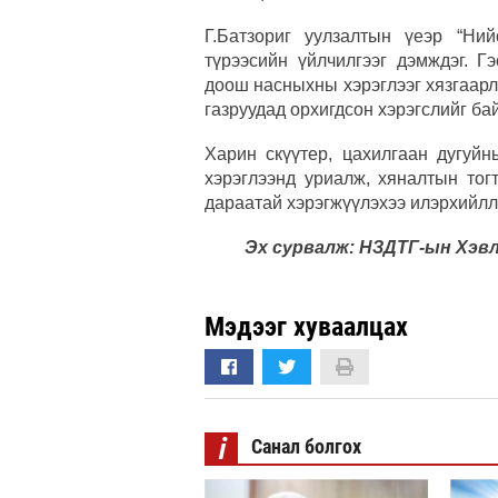
Г.Батзориг уулзалтын үеэр “Ни
түрээсийн үйлчилгээг дэмждэг. Г
доош насныхны хэрэглээг хязгаарл
газруудад орхигдсон хэрэгслийг ба
Харин скүүтер, цахилгаан дугуйн
хэрэглээнд уриалж, хяналтын тог
дараатай хэрэгжүүлэхээ илэрхийлл
Эх сурвалж: НЗДТГ-ын Хэв
Мэдээг хуваалцах
i
Санал болгох