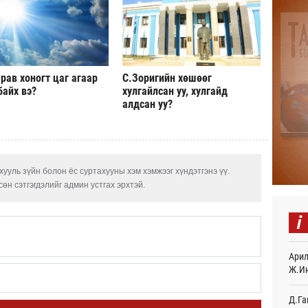
Евро
байн
4 
Эмэг
орол
рав хоногт цаг агаар
С.Зоригийн хөшөөг
4 
байх вэ?
хулгайлсан уу, хулгайд
алдсан уу?
Дайн
4 
Энэ 
сонд
5 
ууль зүйн болон ёс суртахууны хэм хэмжээг хүндэтгэнэ үү.
өн сэтгэгдэлийг админ устгах эрхтэй.
Нэгд
орой
i
5 
Авто
Арил
татв
Ж.И
23
Д.Га
Брит