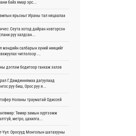
ани байх ямар эрс...
йдөж авлаа
игдөр 15 цаг 50 мин
ампын ярьсныг Ираны тал няцаалаа
вондогийн Ази тивийн аварга
аруулах XI тэмцээнд 32 орны
нчес: Сеута хотод дайран нэвтэрсэн
рчид өрсөлдөж байна
спани руу халдсан...
игдөр 15 цаг 45 мин
л мэндийн салбарын хүний нөөцийг
ол, Польшийн соёл, аялал
члалын хамтын ажиллагааг
вхжуулах чиглэлээр ...
жүүлэх талаар санал солилцов
игдөр 15 цаг 40 мин
ны дэглэм бодитоор ганхаж эхлэв
ол Улс “Garuda Candi Dharma III 2026”
рал Г.Дамдиннямаа дагуулаад
 улсын энхийг сахиулах сургуулилтад
цов
нгос руу биш, Орос руу я...
игдөр 15 цаг 28 мин
тофер Ноланы трауматай Одиссей
лын газрын зураг”-ийн хэвлэмэл
лбарыг Голомт банкны салбараас үнэ
антөмөр: Төмөр замын хүртээмж
өргүй аваарай
алтгүй, метро, цахилга...
игдөр 13 цаг 35 мин
гөл нуур төрийн тэргүүнийг маань
т-Үүл: Оросууд Монголын шатахууны
сан нь