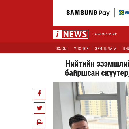
ЭХЛЭЛ
УЛС ТӨР
ЯРИЛЦЛАГА
НИ
Нийтийн эзэмшлий
байршсан скүүтер,