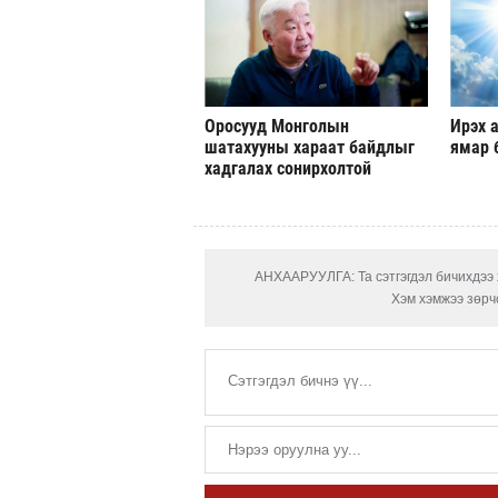
Оросууд Монголын
Ирэх а
шатахууны хараат байдлыг
ямар 
хадгалах сонирхолтой
АНХААРУУЛГА: Та сэтгэгдэл бичихдээ х
Хэм хэмжээ зөрчс