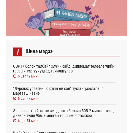
i
Шинэ мэдээ
СОР17 болох талбайг Элчин сайд, дипломат төлөөлөгчийн
газрын тэргүүнүүдэд танилцуулав
6 цаг 42 мин
“Дүрслэх урлагийн оюуны өв сан” тусгай үзэсгэлэнг
маргааш нээнэ
6 цаг 47 мин
Энэ оны эхний хагас жилд авто бензин 505.2 мянган тонн,
дизель түлш 956.7 мянган тонн импортолжээ
6 цаг 51 мин
Шейх Хасина Бангладешт эргэн ирэхээ зарлав