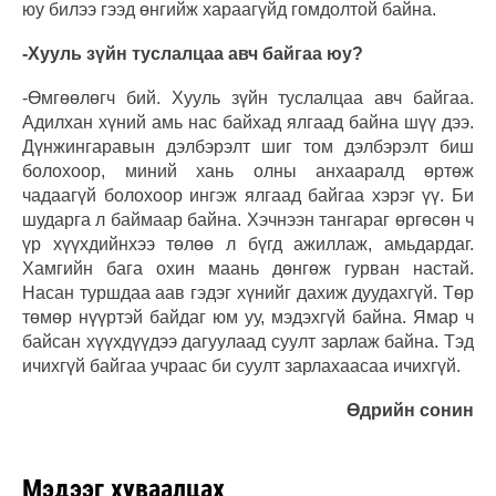
юу билээ гээд өнгийж хараагүйд гомдолтой байна.
-Хууль зүйн туслалцаа авч байгаа юу?
-Өмгөөлөгч бий. Хууль зүйн туслалцаа авч байгаа.
Адилхан хүний амь нас байхад ялгаад байна шүү дээ.
Дүнжингаравын дэлбэрэлт шиг том дэлбэрэлт биш
болохоор, миний хань олны анхааралд өртөж
чадаагүй болохоор ингэж ялгаад байгаа хэрэг үү. Би
шударга л баймаар байна. Хэчнээн тангараг өргөсөн ч
үр хүүхдийнхээ төлөө л бүгд ажиллаж, амьдардаг.
Хамгийн бага охин маань дөнгөж гурван настай.
Насан туршдаа аав гэдэг хүнийг дахиж дуудахгүй. Төр
төмөр нүүртэй байдаг юм уу, мэдэхгүй байна. Ямар ч
байсан хүүхдүүдээ дагуулаад суулт зарлаж байна. Тэд
ичихгүй байгаа учраас би суулт зарлахаасаа ичихгүй.
Өдрийн сонин
Мэдээг хуваалцах