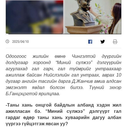
2025/04/10
Одоогоос жилийн өмнө Чингэлтэй дүүргийн
долдугаар хороонд “Миний сүлжээ” дэлгүүрийн
агуулахад гал гарч, гал түймрийг унтраахаар
ажиллаж байсан Нийслэлийн гал унтраах, аврах 10
дугаар ангийн тасгийн дарга Д.Жанчив амиа алдсан
эмгэнэлт явдал болсон билээ. Түүний эхнэр
Б.Ганцэцэгтэй ярилцлаа.
-Таны хань онцгой байдлын албанд хэдэн жил
ажилласан бэ. “Миний сүлжээ” дэлгүүрт гал
гардаг өдөр таны хань хуваарийн дагуу албан
үүргээ гүйцэтгэж явсан уу?