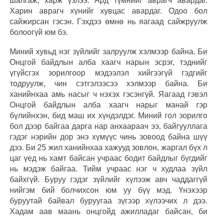
шалгаж, харж үзлээ. Ард түмнийг аврагч авардаг.
Харин аврагч хүнийг хувцас авардаг. Одоо бол
сайжирсан гэсэн. Гэхдээ өмнө нь яагаад сайжруулж
болоогүй юм бэ.
Миний хувьд нэг зүйлийг залруулж хэлмээр байна. Би
Онцгой байдлын алба хаагч нарын эсрэг, тэднийг
үгүйсгэх зорилгоор мэдээлэл хийгээгүй гэдгийг
тодруулж, чин сэтгэлээсээ хэлмээр байна. Би
ханийнхаа амь насыг ч нэхэх гэсэнгүй. Яагаад гэвэл
Онцгой байдлын алба хаагч нарыг манай гэр
бүлийнхэн, бид маш их хүндэлдэг. Миний гол зорилго
бол дээр байгаа дарга нар анхаараач ээ, байгууллага
гэдэг нэрийн дор энэ хүмүүс чинь зовоод байна шүү
дээ. Би 25 жил ханийнхаа хажууд зовлон, жаргал бүх л
цаг үед нь хамт байсан учраас бодит байдлыг бүгдийг
нь мэдэж байгаа. Тийм учраас нэг ч худлаа зүйл
байхгүй. Буруу гэдэг зүйлийг хүлээж авч чаддаггүй
нийгэм бий болчихсон юм уу бүү мэд. Үнэхээр
буруутай байвал буруугаа зүгээр хүлээчих л дээ.
Хадам аав маань онцгойд ажилладаг байсан, би