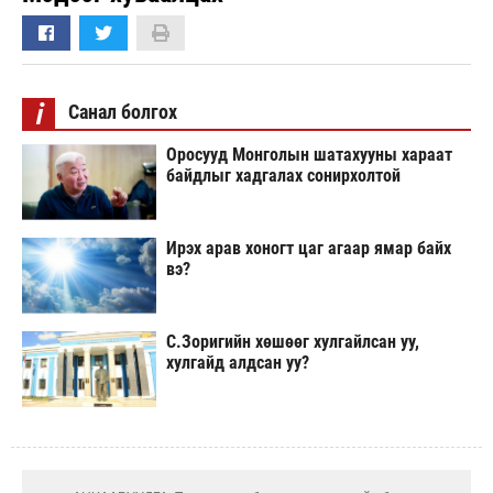
i
Санал болгох
Оросууд Монголын шатахууны хараат
байдлыг хадгалах сонирхолтой
Ирэх арав хоногт цаг агаар ямар байх
вэ?
С.Зоригийн хөшөөг хулгайлсан уу,
хулгайд алдсан уу?