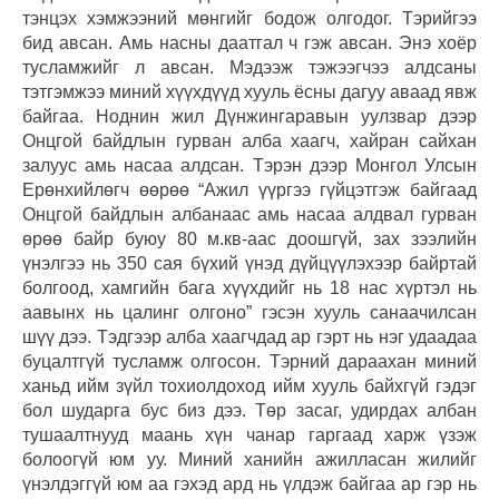
тэнцэх хэмжээний мөнгийг бодож олгодог. Тэрийгээ
бид авсан. Амь насны даатгал ч гэж авсан. Энэ хоёр
тусламжийг л авсан. Мэдээж тэжээгчээ алдсаны
тэтгэмжээ миний хүүхдүүд хууль ёсны дагуу аваад явж
байгаа. Ноднин жил Дүнжингаравын уулзвар дээр
Онцгой байдлын гурван алба хаагч, хайран сайхан
залуус амь насаа алдсан. Тэрэн дээр Монгол Улсын
Ерөнхийлөгч өөрөө “Ажил үүргээ гүйцэтгэж байгаад
Онцгой байдлын албанаас амь насаа алдвал гурван
өрөө байр буюу 80 м.кв-аас доошгүй, зах зээлийн
үнэлгээ нь 350 сая бүхий үнэд дүйцүүлэхээр байртай
болгоод, хамгийн бага хүүхдийг нь 18 нас хүртэл нь
аавынх нь цалинг олгоно” гэсэн хууль санаачилсан
шүү дээ. Тэдгээр алба хаагчдад ар гэрт нь нэг удаадаа
буцалтгүй тусламж олгосон. Тэрний дараахан миний
ханьд ийм зүйл тохиолдоход ийм хууль байхгүй гэдэг
бол шударга бус биз дээ. Төр засаг, удирдах албан
тушаалтнууд маань хүн чанар гаргаад харж үзэж
болоогүй юм уу. Миний ханийн ажилласан жилийг
үнэлдэггүй юм аа гэхэд ард нь үлдэж байгаа ар гэр нь