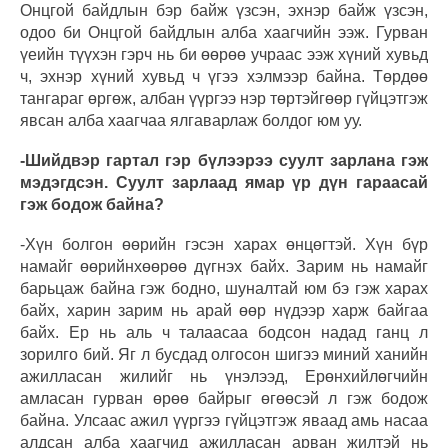
Онцгой байдлын бэр байж үзсэн, эхнэр байж үзсэн,
одоо би Онцгой байдлын алба хаагчийн ээж. Гурван
үеийн түүхэн гэрч нь би өөрөө учраас ээж хүний хувьд
ч, эхнэр хүний хувьд ч үгээ хэлмээр байна. Төрдөө
тангараг өргөж, албан үүргээ нэр төртэйгөөр гүйцэтгэж
явсан алба хаагчаа ялгаварлаж болдог юм уу.
-Шийдвэр гартал гэр бүлээрээ суулт зарлана гэж
мэдэгдсэн. Суулт зарлаад ямар үр дүн гараасай
гэж бодож байна?
-Хүн болгон өөрийн гэсэн харах өнцөгтэй. Хүн бүр
намайг өөрийнхөөрөө дүгнэх байх. Зарим нь намайг
барьцаж байна гэж бодно, шуналтай юм бэ гэж харах
байх, харин зарим нь арай өөр нүдээр харж байгаа
байх. Ер нь аль ч талаасаа бодсон надад ганц л
зорилго бий. Яг л бусдад олгосон шигээ миний ханийн
ажилласан жилийг нь үнэлээд, Ерөнхийлөгчийн
амласан гурван өрөө байрыг өгөөсэй л гэж бодож
байна. Улсаас ажил үүргээ гүйцэтгэж яваад амь насаа
алдсан алба хаагчид ажилласан арван жилтэй нь