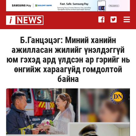
Б.Ганцэцэг: Миний ханийн
ажилласан жилийг үнэлдэггүй
юм гэхэд ард үлдсэн ар гэрийг нь
өнгийж хараагүйд гомдолтой
байна