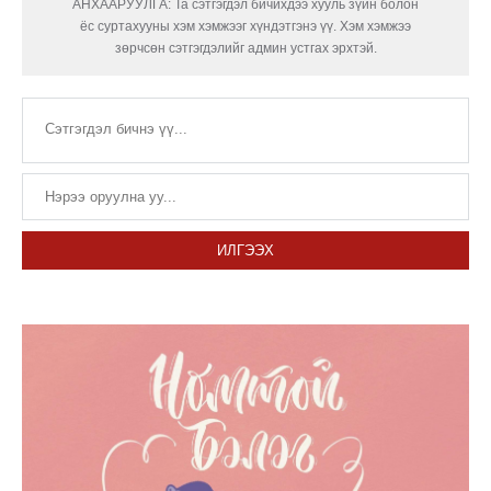
АНХААРУУЛГА: Та сэтгэгдэл бичихдээ хууль зүйн болон
ёс суртахууны хэм хэмжээг хүндэтгэнэ үү. Хэм хэмжээ
зөрчсөн сэтгэгдэлийг админ устгах эрхтэй.
ИЛГЭЭХ