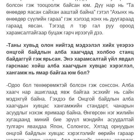
болсон гэж тооцоолж байсан юм. Дүү нар нь “Та
өнөөдөр яасан сайхан ааштай байна” гэтэл “Ахынх нь
өнөөдөр сүүлийн гараа” гэж хэлээд хонх нь дуугараад
гараад явсан. Тэгээд л тэр гал руу ороод
харамсалтайгаар буцаж гарч ирээгүй дээ.
-Таны хувьд олон нийтэд мэдээлэл хийх үеэрээ
онцгой байдлын алба хаагчдад холбоо станц
байдаггүй гэж ярьсан. Энэ харамсалтай үйл явдал
гарснаас хойш алба хаагчдын хувцас хэрэглэл,
хангамж нь ямар байгаа юм бол?
-Одоо бол төхөөрөмжтэй болсон гэж сонссон. Алба
хаагч нар ашиглаад явж байгаа эсэхийг нь сайн
мэдэхгүй байна. Гэхдээ би Онцгой байдлын алба
хаагчдын хувцас хангамжийн стандарт, чанарын
асуудлыг нэхэж яримаар байна. Өнгөрсөн нэг жилийн
хугацаанд миний бие эрүүл мэндийн асуудалтай
тулгарч явахдаа Япон, Солонгос, Хятад орнуудын
онцгой байдлын хувцас хэрэглэлийг өөрийн гараар