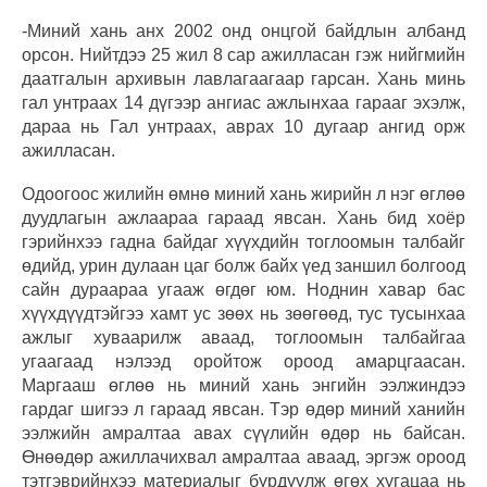
-Миний хань анх 2002 онд онцгой байдлын албанд
орсон. Нийтдээ 25 жил 8 сар ажилласан гэж нийгмийн
даатгалын архивын лавлагаагаар гарсан. Хань минь
гал унтраах 14 дүгээр ангиас ажлынхаа гарааг эхэлж,
дараа нь Гал унтраах, аврах 10 дугаар ангид орж
ажилласан.
Одоогоос жилийн өмнө миний хань жирийн л нэг өглөө
дуудлагын ажлаараа гараад явсан. Хань бид хоёр
гэрийнхээ гадна байдаг хүүхдийн тоглоомын талбайг
өдийд, урин дулаан цаг болж байх үед заншил болгоод
сайн дураараа угааж өгдөг юм. Ноднин хавар бас
хүүхдүүдтэйгээ хамт ус зөөх нь зөөгөөд, тус тусынхаа
ажлыг хуваарилж аваад, тоглоомын талбайгаа
угаагаад нэлээд оройтож ороод амарцгаасан.
Маргааш өглөө нь миний хань энгийн ээлжиндээ
гардаг шигээ л гараад явсан. Тэр өдөр миний ханийн
ээлжийн амралтаа авах сүүлийн өдөр нь байсан.
Өнөөдөр ажиллачихвал амралтаа аваад, эргэж ороод
тэтгэврийнхээ материалыг бүрдүүлж өгөх хугацаа нь