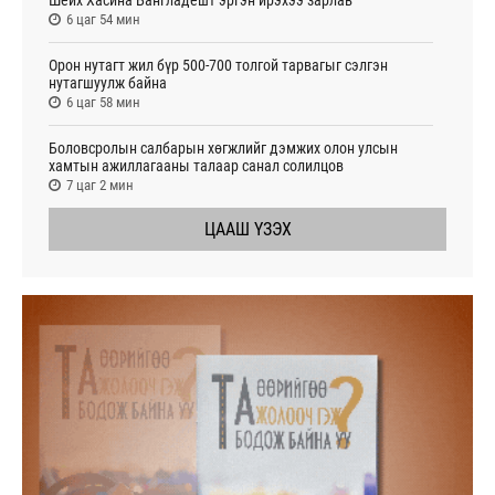
6 цаг 54 мин
Орон нутагт жил бүр 500-700 толгой тарвагыг сэлгэн
нутагшуулж байна
6 цаг 58 мин
Боловсролын салбарын хөгжлийг дэмжих олон улсын
хамтын ажиллагааны талаар санал солилцов
7 цаг 2 мин
ЦААШ ҮЗЭХ