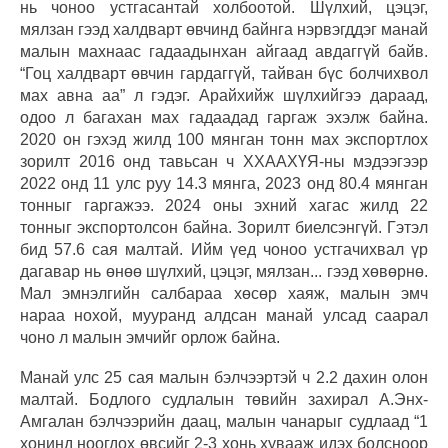
нь чоноо устгасантай холбоотой. Шүлхий, цэцэг,
мялзан гээд халдварт өвчинд байнга нэрвэгддэг манай
малын махнаас гадаадынхан айгаад авдаггүй байв.
“Гоц халдварт өвчин гардаггүй, тайван бүс болчихвол
мах авна аа” л гэдэг. Арайхийж шүлхийгээ дараад,
одоо л багахан мах гадаадад гаргаж эхэлж байна.
2020 он гэхэд жилд 100 мянган тонн мах экспортлох
зорилт 2016 онд тавьсан ч ХХААХҮЯ-ны мэдээгээр
2022 онд 11 улс руу 14.3 мянга, 2023 онд 80.4 мянган
тонныг гаргажээ. 2024 оны эхний хагас жилд 22
тонныг экспортолсон байна. Зорилт биелсэнгүй. Гэтэл
бид 57.6 сая малтай. Ийм үед чоноо устгачихвал үр
дагавар нь өнөө шүлхий, цэцэг, мялзан... гээд хөвөрнө.
Мал эмнэлгийн салбараа хөсөр хаяж, малын эмч
нараа нохой, мууранд алдсан манай улсад саарал
чоно л малын эмчийг орлож байна.
Манай улс 25 сая малын бэлчээртэй ч 2.2 дахин олон
малтай. Бодлого судлалын төвийн захирал А.Энх-
Амгалан бэлчээрийн даац, малын чанарыг судлаад “1
хонинд ноогдох өвсийг 2-3 хонь хувааж идэх болсноор