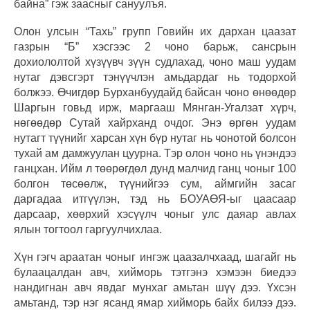
байна” гэж заасныг сануулъя.
Олон улсын “Тахь” групп Говийн их дархан цаазат
газрын “Б” хэсгээс 2 чоно барьж, сансрын
дохиололтой хүзүүвч зүүн судлахад, чоно маш уудам
нутаг дэвсгэрт тэнүүчлэн амьдардаг нь тодорхой
болжээ. Өчигдөр Бурханбуудайд байсан чоно өнөөдөр
Шаргын говьд ирж, маргааш Мянган-Угалзат хүрч,
нөгөөдөр Сутай хайрханд очдог. Энэ өргөн уудам
нутагт түүнийг харсан хүн бүр нутаг нь чонотой болсон
тухай ам дамжуулан цуурна. Тэр олон чоно нь үнэндээ
ганцхан. Ийм л төөрөгдөл дунд малчид ганц чоныг 100
болгон төсөөлж, түүнийгээ сум, аймгийн засаг
даргадаа итгүүлэн, тэд нь БОУАӨЯ-ыг цаасаар
дарсаар, хөөрхий хэсүүлч чоныг улс даяар авлах
ялын тогтоол гаргуулчихлаа.
Хүн гэгч араатан чоныг ингэж цаазалчхаад, шагайг нь
булаацалдан авч, хийморь тэтгэнэ хэмээн биедээ
нандигнан авч явдаг мунхаг амьтан шүү дээ. Үхсэн
амьтанд, тэр нэг ясанд ямар хийморь байх билээ дээ.