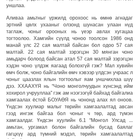
уншлаа.
Аливаа амьтныг үржилд орохоос нь өмнө агнадаг
эртний цөлх ухааныг олзонд шунасан улаан нүд
таглаж, чоныг орооных нь үеэр авлах хугацаа
тогтоолоо. Хамгийн сүүлд чоноо тоолсон 1986 онд
манай улс 22 сая малтай байсан бол одоо 57 сая
малтай. 22 сая малтай зэрэгцэн 30 мянган чоно
амьдарч болоод байсан атал 57 сая малтай зэрэгцэн
хэдэн чоно үлдэж яагаад болохгүй гэж? Мал хувийн
өмч болж, чоно байгалийн өмч хэвээр үлдсэн учраас л
чоныг цаазлах ялын тогтоолыг яам уншчихлаа шүү
дээ. ХХААХҮЯ нь “Чоно монголчуудын хүнсэнд ийм
хохирол учрууллаа” гэж ам нээгээгүй байхад байгалиа
хамгаалах ёстой БОУАӨЯ нь чононд алах ял оноов.
Үндсэн хуулиар малыг төрийн хамгаалалтад авсан
гээд ингэж байгаа бол чоныг ч төр, ард түмэн
хамгаалдаг. Үндсэн хуулийн 6.1 “Монгол Улсад ...
амьтан, ургамал болон байгалийн бусад баялаг
гагцхүү ард түмний мэдэл, төрийн хамгаалалтад