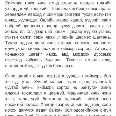
Хийморь гэдэг чинь амьд амьтанд оршдог гэдгийг
ухаардаггүй, хөөрхийс. Чоно алахад биш, чонын араас
хөөцөлдөж явахад л хийморь сэргэдэг тухай ёсзүйтэй
анчид хүүрнэдэг. Өвлийн жавар хацар, нүүрийг хайр
найргүй ороолгох шөнөөр чулуу дэрлэн, цасан дээр
хонож, ил гал дээр цай чанаж, цасаар нүүрээ угааж,
хүйтэн салхи сөрж явах л эрийн шөрмөс шалгана.
Түмэн оддын доор чонын улиан сонсож, чононоос
илүү ухаан сийлж явахад л хийморь сэргэнэ. Агнасан
чонынхоо шагайг харж, авд мордсон дурсамж
сэргэхэд хийморь бадарна. Түүнээс амьтан алж,
шагайг нь биедээ зүүхэд биш л дээ.
Өнөө цагийн анчин нэртэй алуурчдын хийморь бол
хэзээд гутна. Хүчтэй машин, хурц гэрэл, дурантай
буутай анчны хийморь сэргэх нь байтугай амиа
алдсан тохиолдол ч цөөнгүй. Машинаар хөөх чоно
хээр, талд үгүй болсноор одоогийн анчид олон
нохойтой болжээ. Хангайн зарим анчин анд ганц хоёр
нохой дагуулж явдаг байсан бол одоогийнхон ойгүй
олон нохойтой. Тэд намар, өвлийг дамнан, нохдоор ан