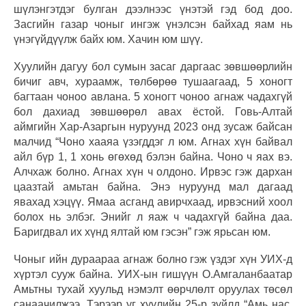
шүлэнгэтдэг булган дээлнээс үнэтэй гэд бод доо.
Засгийн газар чоныг ингэж үнэлсэн байхад яам нь
үнэгүйдүүлж байх юм. Хачин юм шүү.
Хуулийн дагуу бол сумын засаг даргаас зөвшөөрлийн
бичиг авч, хураамж, төлбөрөө тушаагаад, 5 хоногт
багтаан чоноо авлана. 5 хоногт чоноо агнаж чадахгүй
бол дахиад зөвшөөрөл авах ёстой. Говь-Алтай
аймгийн Хар-Азаргын нуруунд 2023 онд зусаж байсан
малчид “Чоно хааяа үзэгддэг л юм. Агнах хүн байвал
айл бүр 1, 1 хонь өгөхөд бэлэн байна. Чоно ч яах вэ.
Алчхаж болно. Агнах хүн ч олдоно. Ирвэс гэж дархан
цаазтай амьтан байна. Энэ нуруунд мал дагаад
явахад хэцүү. Ямаа асганд авирчхаад, ирвэсний хоол
болох нь элбэг. Энийг л яаж ч чадахгүй байна даа.
Баригдвал их хүнд ялтай юм гэсэн” гэж ярьсан юм.
Чоныг ийн дураараа агнаж болно гэж үздэг хүн УИХ-д
хүртэл сууж байна. УИХ-ын гишүүн О.Амгаланбаатар
Амьтны тухай хуульд нэмэлт өөрчлөлт оруулах төсөл
санаачилжээ. Тэрээр уг хуулийн 25-р зүйлд “Амь нас,