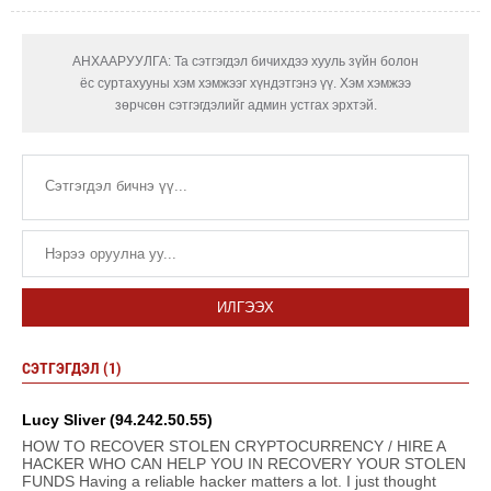
АНХААРУУЛГА: Та сэтгэгдэл бичихдээ хууль зүйн болон
ёс суртахууны хэм хэмжээг хүндэтгэнэ үү. Хэм хэмжээ
зөрчсөн сэтгэгдэлийг админ устгах эрхтэй.
ИЛГЭЭХ
СЭТГЭГДЭЛ (1)
Lucy Sliver (94.242.50.55)
HOW TO RECOVER STOLEN CRYPTOCURRENCY / HIRE A
HACKER WHO CAN HELP YOU IN RECOVERY YOUR STOLEN
FUNDS Having a reliable hacker matters a lot. I just thought