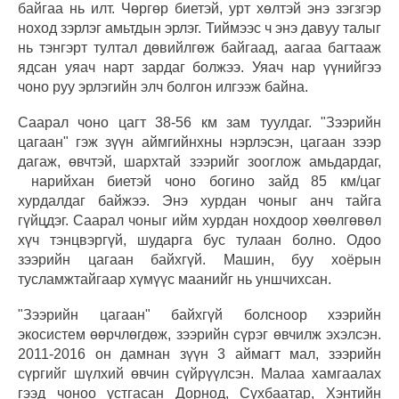
байгаа нь илт. Чөргөр биетэй, урт хөлтэй энэ зэгзгэр
ноход зэрлэг амьтдын эрлэг. Тиймээс ч энэ давуу талыг
нь тэнгэрт тултал дөвийлгөж байгаад, аагаа багтааж
ядсан уяач нарт зардаг болжээ. Уяач нар үүнийгээ
чоно руу эрлэгийн элч болгон илгээж байна.
Саарал чоно цагт 38-56 км зам туулдаг. "Зээрийн
цагаан" гэж зүүн аймгийнхны нэрлэсэн, цагаан зээр
дагаж, өвчтэй, шархтай зээрийг зооглож амьдардаг,
нарийхан биетэй чоно богино зайд 85 км/цаг
хурдалдаг байжээ. Энэ хурдан чоныг анч тайга
гүйцдэг. Саарал чоныг ийм хурдан нохдоор хөөлгөвөл
хүч тэнцвэргүй, шударга бус тулаан болно. Одоо
зээрийн цагаан байхгүй. Машин, буу хоёрын
тусламжтайгаар хүмүүс маанийг нь уншчихсан.
"Зээрийн цагаан" байхгүй болсноор хээрийн
экосистем өөрчлөгдөж, зээрийн сүрэг өвчилж эхэлсэн.
2011-2016 он дамнан зүүн 3 аймагт мал, зээрийн
сүргийг шүлхий өвчин сүйрүүлсэн. Малаа хамгаалах
гээд чоноо устгасан Дорнод, Сүхбаатар, Хэнтийн