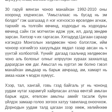
30 гаруй мянган чоноо манайхан 1992-2010 оны
хооронд хядчихсан. “Амьсгалаас нь бусад нь эм
болдог” гэж шагшаад л нэг нэгнээсээ өрсөлдөн агнаж,
тархийг нь толгойн өвчинд, ходоодыг нь ходоодны
өвчинд сайн гэх мэтчилэн идэж ууж, ил, далд зөндөө
зарсан. Хилээр ч их гаргасан. Хятадууд Цагаан сараар
нэгэндээ Монголын хөлдөөсөн чоно бэлэглэж, ийм
чоноор нэгнийгээ хахуульдах явдал газар авсан нь ч
үүнтэй холбоотой. Үүнийг дагаад гаальчид хөлдөөсөн
чоно аль болохыг олныг илрүүлэн хураах захиалгад
дарагдсан юм даг. Амьсгал нь хүртэл эм болно гэвэл
манайхан амьдаар нь барьж авчраад, ам, хамарт нь
амаа нааж ч мэдэх хүмүүс.
Хээр, тал, хангай, говь гээд байгаль уг нь чононд
уудам нутаг харамгүй хайрласан атлаа өвчтэй амьтан
барьж идэх, өтөлсөн амьтны амийг тасалж буян
үйлдэх замаар голоо зогоох хатуу тавиланд оноочхож.
Дорнодын уудам талд цагаан зээр хөөж, хөлийнхөө