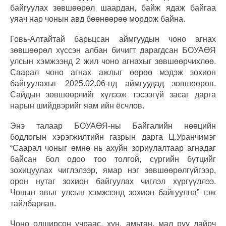
байгуулах зөвшөөрөл шаардан, байж ядаж байгаа
уяач нар чонын авд бөөнөөрөө мордож байна.
Говь-Алтайтай барьцсан аймгуудын чоно агнах
зөвшөөрөл хүссэн албан бичигт дарагдсан БОУАӨЯ
улсын хэмжээнд 2 жил чоно агнахыг зөвшөөрчихлөө.
Саарал чоно агнах ажлыг өөрөө мэдэж зохион
байгуулахыг 2025.02.06-нд аймгуудад зөвшөөрөв.
Сайдын зөвшөөрлийг хүлээж тэсээгүй засаг дарга
нарын шийдвэрийг яам ийн ёсчлов.
Энэ талаар БОУАӨЯ-ны Байгалийн нөөцийн
бодлогын хэрэгжилтийн газрын дарга Ц.Уранчимэг
“Саарал чоныг өмнө нь ахуйн зориулалтаар агнадаг
байсан бол одоо тоо толгой, сүргийн бүтцийг
зохицуулах чиглэлээр, ямар нэг зөвшөөрөлгүйгээр,
орон нутаг зохион байгуулах чиглэл хүргүүллээ.
Чонын авыг улсын хэмжээнд зохион байгуулна” гэж
тайлбарлав.
Чоно олширсон учраас, хүн, амьтан, мал руу дайрч