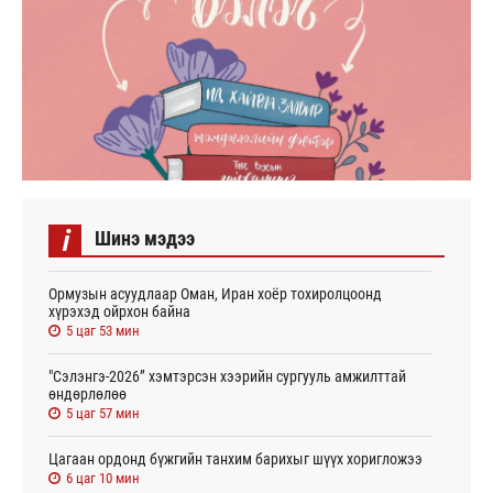
i
Шинэ мэдээ
Ормузын асуудлаар Оман, Иран хоёр тохиролцоонд
хүрэхэд ойрхон байна
5 цаг 53 мин
"Сэлэнгэ-2026” хэмтэрсэн хээрийн сургууль амжилттай
өндөрлөлөө
5 цаг 57 мин
Цагаан ордонд бүжгийн танхим барихыг шүүх хоригложээ
6 цаг 10 мин