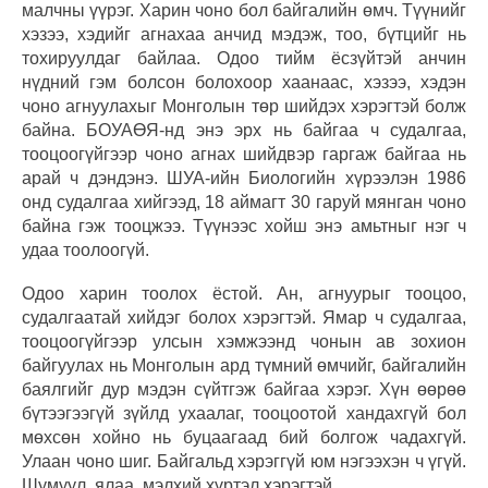
малчны үүрэг. Харин чоно бол байгалийн өмч. Түүнийг
хэзээ, хэдийг агнахаа анчид мэдэж, тоо, бүтцийг нь
тохируулдаг байлаа. Одоо тийм ёсзүйтэй анчин
нүдний гэм болсон болохоор хаанаас, хэзээ, хэдэн
чоно агнуулахыг Монголын төр шийдэх хэрэгтэй болж
байна. БОУАӨЯ-нд энэ эрх нь байгаа ч судалгаа,
тооцоогүйгээр чоно агнах шийдвэр гаргаж байгаа нь
арай ч дэндэнэ. ШУА-ийн Биологийн хүрээлэн 1986
онд судалгаа хийгээд, 18 аймагт 30 гаруй мянган чоно
байна гэж тооцжээ. Түүнээс хойш энэ амьтныг нэг ч
удаа тоолоогүй.
Одоо харин тоолох ёстой. Ан, агнуурыг тооцоо,
судалгаатай хийдэг болох хэрэгтэй. Ямар ч судалгаа,
тооцоогүйгээр улсын хэмжээнд чонын ав зохион
байгуулах нь Монголын ард түмний өмчийг, байгалийн
баялгийг дур мэдэн сүйтгэж байгаа хэрэг. Хүн өөрөө
бүтээгээгүй зүйлд ухаалаг, тооцоотой хандахгүй бол
мөхсөн хойно нь буцаагаад бий болгож чадахгүй.
Улаан чоно шиг. Байгальд хэрэггүй юм нэгээхэн ч үгүй.
Шумуул, ялаа, мэлхий хүртэл хэрэгтэй.