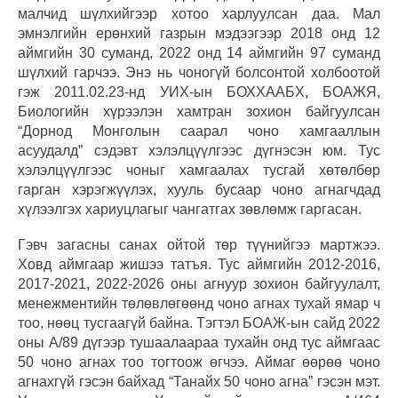
малчид шүлхийгээр хотоо харлуулсан даа. Мал
эмнэлгийн ерөнхий газрын мэдээгээр 2018 онд 12
аймгийн 30 суманд, 2022 онд 14 аймгийн 97 суманд
шүлхий гарчээ. Энэ нь чоногүй болсонтой холбоотой
гэж 2011.02.23-нд УИХ-ын БОХХААБХ, БОАЖЯ,
Биологийн хүрээлэн хамтран зохион байгуулсан
“Дорнод Монголын саарал чоно хамгааллын
асуудалд” сэдэвт хэлэлцүүлгээс дүгнэсэн юм. Тус
хэлэлцүүлгээс чоныг хамгаалах тусгай хөтөлбөр
гарган хэрэгжүүлэх, хууль бусаар чоно агнагчдад
хүлээлгэх хариуцлагыг чангатгах зөвлөмж гаргасан.
Гэвч загасны санах ойтой төр түүнийгээ мартжээ.
Ховд аймгаар жишээ татъя. Тус аймгийн 2012-2016,
2017-2021, 2022-2026 оны агнуур зохион байгуулалт,
менежментийн төлөвлөгөөнд чоно агнах тухай ямар ч
тоо, нөөц тусгаагүй байна. Тэгтэл БОАЖ-ын сайд 2022
оны А/89 дүгээр тушаалаараа тухайн онд тус аймгаас
50 чоно агнах тоо тогтоож өгчээ. Аймаг өөрөө чоно
агнахгүй гэсэн байхад “Танайх 50 чоно агна” гэсэн мэт.