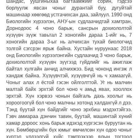
шандас, уушгиныхаа багтаамжийг сорин, гэдсээ
борлуулж явсан чоныг дурантай буу, дугуйтай
машинаар хөөгөөд устгачихсан даа, зайлуул. 1990 онд
Биологийн хүрээлэн, АНУ-ын судлаачидтай хамтран,
Дорнодоос 4 чоно барьж, сансрын дохиололтой
хүзүүвч зүүж тавьтал 2 хоногийн дараа 1-ийг нь, 7
хоногийн дараа 3-ыг нь алчихсан тухай биологчид
толгой сэгсрэн ярьж байна. Хустайн нуруунаас 2018
онд Биологийн хүрээлэнгийн судлаачид 3 чоно барьж,
дохиололтой хүзүүвч зүүгээд гүйдлийг нь ажиглаж
байтал хулгайн анчид алчихжээ. Бид чононд ингэж л
хандаж байна. Хүзүүвчтэй, хүзүүвчгүй нь ч хамаагүй.
Чоныг алах л ёстой гэсэн ойлголттой. Уг нь малчин
малтай байх эрхтэй бол чоно ч амьд явах, хооллох
эрхтэй. Хүн хэрвээ чонын байгаль дахь хоолыг нь
хороогоогүй бол чоно малчны хотонд халдахгүй л дээ.
Тэнд буутай хүн байдгийг чоно эрхбиш мэдэхтэйгээ.
Гэвч амиараа дэнчин тавин, буутай, машинтай хүний
хамар дороос хонь барьж идэхэд хүргэсэн буруутан нь
хүн. Бөмбөрцгийн бүх юмыг өмчилсөн хүн одоо чоныг
хүртэл үлдээлгүй хүйс тэмтрэхээр ялын тогтоол