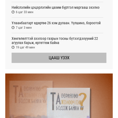
Нийслэлийн цэцэрлэгийн цахим бүртгэл маргааш эхэлнэ
6 цаг 33 мин
Улаанбаатарт өдөртөө 26 хэм дулаан. Үүлшинэ, бороотой
7 цаг 3 мин
Хөнгөлөлттэй зээлээр газрын тосны бүтээгдэхүүний 22
агуулах барьж, өргөтгөж байна
19 цаг 49 мин
ЦААШ ҮЗЭХ