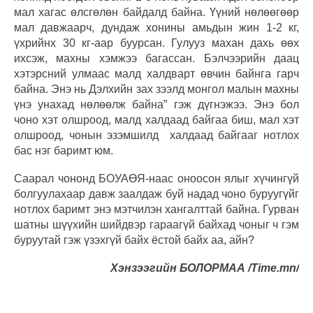
мал хагас өлсгөлөн байдалд байна. Үүний нөлөөгөөр
мал давжаарч, дундаж хонины амьдын жин 1-2 кг,
үхрийнх 30 кг-аар буурсан. Гулууз махан дахь өөх
ихсэж, махны хэмжээ багассан. Бэлчээрийн даац
хэтэрсний улмаас малд халдварт өвчин байнга гарч
байна. Энэ нь Дэлхийн зах зээлд монгол малын махны
үнэ унахад нөлөөлж байна” гэж дүгнэжээ. Энэ бол
чоно хэт олшроод, малд халдаад байгаа биш, мал хэт
олшроод, чонын эзэмшилд халдаад байгааг нотлох
бас нэг баримт юм.
Саарал чононд БОУАӨЯ-наас оноосон ялыг хүчингүй
болгуулахаар давж заалдаж буй надад чоно буруугүйг
нотлох баримт энэ мэтчилэн хангалттай байна. Гурван
шатны шүүхийн шийдвэр гараагүй байхад чоныг ч гэм
буруутай гэж үзэхгүй байх ёстой байх аа, айн?
Хэнзээгийн БОЛОРМАА /Time.mn/