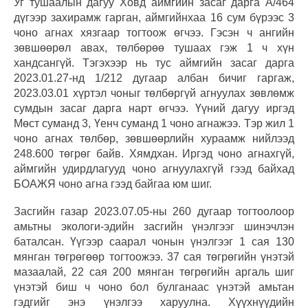
Уг тушаалын дагуу Ховд аймгийн засаг дарга А/464
дүгээр захирамж гарган, аймгийнхаа 16 сум бүрээс 3
чоно агнах хязгаар тогтоож өгчээ. Гэсэн ч ангийн
зөвшөөрөл авах, төлбөрөө тушаах гэж 1 ч хүн
хандсангүй. Тэгэхээр нь тус аймгийн засаг дарга
2023.01.27-нд 1/212 дугаар албан бичиг гаргаж,
2023.03.01 хүртэл чоныг төлбөргүй агнуулах зөвлөмж
сумдын засаг дарга нарт өгчээ. Үүний дагуу иргэд
Мөст суманд 3, Үенч суманд 1 чоно агнажээ. Тэр жил 1
чоно агнах төлбөр, зөвшөөрлийн хураамж нийлээд
248.600 төгрөг байв. Хямдхан. Иргэд чоно агнахгүй,
аймгийн удирдлагууд чоно агнуулахгүй гээд байхад
БОАЖЯ чоно агна гээд байгаа юм шиг.
Засгийн газар 2023.07.05-ны 260 дугаар тогтоолоор
амьтны экологи-эдийн засгийн үнэлгээг шинэчлэн
баталсан. Үүгээр саарал чонын үнэлгээг 1 сая 130
мянган төгрөгөөр тогтоожээ. 37 сая төгрөгийн үнэтэй
мазаалай, 22 сая 200 мянган төгрөгийн аргаль шиг
үнэтэй биш ч чоно бол булганаас үнэтэй амьтан
гэдгийг энэ үнэлгээ харуулна. Хүүхнүүдийн