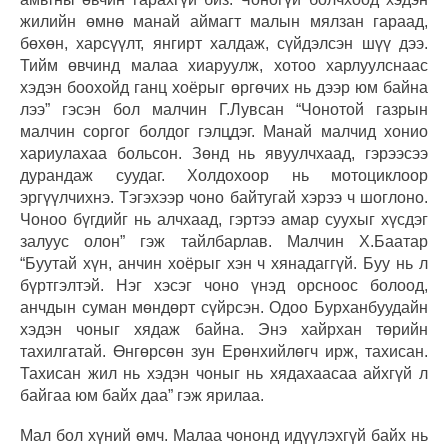
жилийн өмнө манай аймагт малын мялзан гараад,
бөхөн, харсүүлт, янгирт халдаж, сүйдэлсэн шүү дээ.
Тийм өвчинд малаа хиаруулж, хотоо харлуулснаас
хэдэн боохойд ганц хоёрыг өргөчих нь дээр юм байна
лээ” гэсэн бол малчин Г.Лувсан “Чонотой газрын
малчин соргог болдог гэлцдэг. Манай малчид хонио
хариулахаа больсон. Зөнд нь явуулчхаад, гэрээсээ
дурандаж суудаг. Холдохоор нь мотоциклоор
эргүүлчихнэ. Тэгэхээр чоно байтугай хэрээ ч шоглоно.
Чоноо бүгдийг нь алчхаад, гэртээ амар суухыг хүсдэг
залуус олон” гэж тайлбарлав. Малчин Х.Баатар
“Буутай хүн, анчин хоёрыг хэн ч хянадаггүй. Буу нь л
бүртгэлтэй. Нэг хэсэг чоно үнэд орсноос болоод,
анчдын суман мөндөрт сүйрсэн. Одоо Бурханбуудайн
хэдэн чоныг хядаж байна. Энэ хайрхан төрийн
тахилгатай. Өнгөрсөн зун Ерөнхийлөгч ирж, тахисан.
Тахисан жил нь хэдэн чоныг нь хядахаасаа айхгүй л
байгаа юм байх даа” гэж ярилаа.
Мал бол хүний өмч. Малаа чононд идүүлэхгүй байх нь