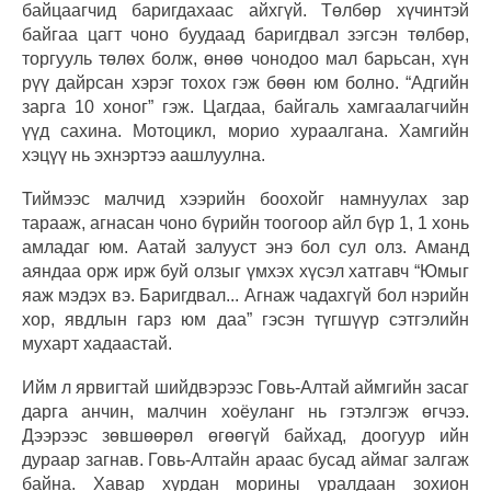
байцаагчид баригдахаас айхгүй. Төлбөр хүчинтэй
байгаа цагт чоно буудаад баригдвал зэгсэн төлбөр,
торгууль төлөх болж, өнөө чонодоо мал барьсан, хүн
рүү дайрсан хэрэг тохох гэж бөөн юм болно. “Адгийн
зарга 10 хоног” гэж. Цагдаа, байгаль хамгаалагчийн
үүд сахина. Мотоцикл, морио хураалгана. Хамгийн
хэцүү нь эхнэртээ аашлуулна.
Тиймээс малчид хээрийн боохойг намнуулах зар
тарааж, агнасан чоно бүрийн тоогоор айл бүр 1, 1 хонь
амладаг юм. Аатай залууст энэ бол сул олз. Аманд
аяндаа орж ирж буй олзыг үмхэх хүсэл хатгавч “Юмыг
яаж мэдэх вэ. Баригдвал... Агнаж чадахгүй бол нэрийн
хор, явдлын гарз юм даа” гэсэн түгшүүр сэтгэлийн
мухарт хадаастай.
Ийм л ярвигтай шийдвэрээс Говь-Алтай аймгийн засаг
дарга анчин, малчин хоёуланг нь гэтэлгэж өгчээ.
Дээрээс зөвшөөрөл өгөөгүй байхад, доогуур ийн
дураар загнав. Говь-Алтайн араас бусад аймаг залгаж
байна. Хавар хурдан морины уралдаан зохион