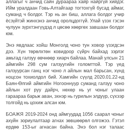
аллагыг ч анчид сайн дураараа хайр найргүй хийдэг.
Ийм уралдаан Говь-Алтайгаар тогтохгүй бусад аймаг,
суманд ч болдог. Тэр нь ан биш, аллага болдог учир
ёсзүйтэй жинхэнэ анчид оролцдоггүй. Улай үзэх гэсэн
чулуун зүрхтэнгүүдэд л цөсөө хөөргөх завшаан болдог
юм.
Энэ явдлаас хойш Монголд чоно тун ховор үзэгдсэн
дээ. Хүн төрөлхтөн ковидоор сүйрч байхад зэрлэг
амьтад галзуу өвчнөөр хиарч байлаа. Манай улсын 21
аймгийн 298 сум галзуугийн голомттой. Тэр үед
галзуурсан ганц нэг чоно л айлын мал барьсан, хүнд
ноцсон тохиолдол бий. Хамгийн сүүлд 2020.01.22-нд
Баян-Өлгий аймгийн Ногооннуур суманд галзуу чоно
айлын хот руу дайрч, нөхөр нь уг чоныг улаан
гараараа барьж аван, эхнэр нь гурилын элдүүр, сүхээр
толгойд нь цохиж алсан юм.
БОАЖЯ 2019-2024 онд аймгуудад 1056 саарал чоныг
ахуйн зориулалтаар агнах зөвшөөрөл олгожээ. Гэтэл
ердөө 153-ыг агнасан байна. Энэ бол нэг талаас