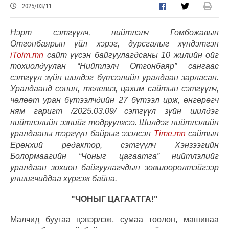
2025/03/11
Нэрт сэтгүүлч, нийтлэлч Гомбожавын
Отгонбаярын үйл хэрэг, дурсгалыг хүндэтгэн
iToim.mn
сайт үүсэн байгуулагдсаны 10 жилийн ойг
тохиолдуулан “Нийтлэлч Отгонбаяр” сангаас
сэтгүүл зүйн шилдэг бүтээлийн уралдаан зарласан.
Уралдаанд сонин, телевиз, цахим сайтын сэтгүүлч,
чөлөөт уран бүтээлчдийн 27 бүтээл ирж, өнгөрөгч
ням гаригт /2025.03.09/ сэтгүүл зүйн шилдэг
нийтлэлийн эзнийг тодруулжээ. Шилдэг нийтлэлийн
уралдааны тэргүүн байрыг эзэлсэн
Time.mn
сайтын
Ерөнхий редактор, сэтгүүлч Хэнзээгийн
Болормаагийн “Чоныг цагаатга” нийтлэлийг
уралдаан зохион байгуулагчдын зөвшөөрөлтэйгээр
уншигчиддаа хүргэж байна.
"ЧОНЫГ ЦАГААТГА!"
Малчид буугаа цэвэрлэж, сумаа тоолон, машинаа