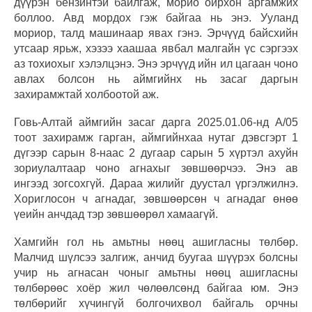
дүүрэн бензинтэй байлгаж, морио ойрхон аргамжих
боллоо. Авд мордох гэж байгаа нь энэ. Ууланд
мориор, талд машинаар явах гэнэ. Эрчүүд байсхийн
утсаар ярьж, хэзээ хаашаа явбал малгайн үс сэргээх
аз тохиохыг хэлэлцэнэ. Энэ эрчүүд ийн ил цагаан чоно
авлах болсон нь аймгийнх нь засаг даргын
захирамжтай холбоотой аж.
Говь-Алтай аймгийн засаг дарга 2025.01.06-нд А/05
тоот захирамж гарган, аймгийнхаа нутаг дэвсгэрт 1
дүгээр сарын 8-наас 2 дугаар сарын 5 хүртэл ахуйн
зориулалтаар чоно агнахыг зөвшөөрчээ. Энэ ав
ингээд зогсохгүй. Дараа жилийг дуустал үргэлжилнэ.
Хориглосон ч агнадаг, зөвшөөрсөн ч агнадаг өнөө
үеийн анчдад тэр зөвшөөрөл хамаагүй.
Хамгийн гол нь амьтны нөөц ашигласны төлбөр.
Малчид шүлсээ залгиж, анчид буугаа шүүрэх болсны
учир нь агнасан чоныг амьтны нөөц ашигласны
төлбөрөөс хоёр жил чөлөөлсөнд байгаа юм. Энэ
төлбөрийг хүчингүй болгочихвол байгаль орчны