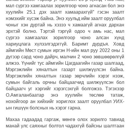
мал сүргээ хамгаалах зорилгоор чоно агнасан бол энэ
хуулийн 25.1 дэх заалт хамаарахгүй” гэсэн заалт
нэмэхийг хүсэж байна. Энэ хуульд ийм заалт оруулбал
чоныг хэн дуртай нь хэзээ ч хамаагүй агнах дархан
эрхтэй болно. Тэртэй тэргүй одоо ч амь нас, мал
сүргээ хамгаалах зорилгоор чоно алсан хүнд
хариуцлага хүлээлгэдэггүй. Баримт дурдъя. Ховд
аймгийн Мөст сумын иргэн Н-ийн мал руу 2022 оны 1
дүгээр сард чоно дайрч, малчин 2 чоно зөвшөөрөлгүй
алжээ. Үүнийг тус аймгийн Цагдаагийн газар шалгаад,
Мэргэжлийн хяналтын газарт шилжүүлсэн байна.
Мэргэжлийн хяналтын газар зөрчлийн хэрэг нээж,
сумын байгаль орчны байцаагчид шилжүүлсэн бол
байцаагч уг хэргийг хэрэгсэхгүй болгожээ. Тэгэхээр
О.Амгаланбаатар энэ хуулийн төслөө татаж,
нохойгоор ан хийхийг хориглох заалт оруулбал УИХ-
ын гишүүн болсных нь хэрэг гарна.
Махаа гадаадад гаргаж, мөнгө олох зорилго тавиад
манай улс саяхныг болтол чадахгүй байсны шалтгаан