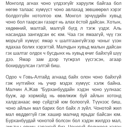
Монголд агнах чоно үлдээгүйг харуулж байгаа бол
нөгөө талаас хүмүүст чоно авлахад зөвшөөрөл хэрэг
болдоггүйн нотолгоо юм. Монгол эрчүүдийн хувьд
чоно бол таарсан газарт нь алах ёстой дайсан. Хотын,
хөдөөний, малтай, малгүй бүгд л тэгж үздэг. Аль
насандаа зангидсан өс юм. Чаа гэх ямаагүй, чүү гэх
морьгүй хүмүүс ямар ч шалтгаангүйгээр чоныг үзэн
ядахаа болих хэрэгтэй. Малчдын хувьд малын дайсан
гэх шалтаг олдох ч бусдынх нь хувьд өчиг байхгүй шүү
дээ. Ямар зам дээр түгжрэл үүсгэсэн, агаар
бохирдуулсан гэлтэй биш.
Одоо ч Говь-Алтайд агнаад байх олон чоно байхгүй
гэж нутгийнх нь учир мэдэх хүмүүс хэлж байна.
Малчин А.Жав “Бурханбуудайн хэдэн чоно уулнаас
бууж, ар хормойд нь өвөлжиж буй айлын хотонд
халдсанаас өөр сүйдтэй юм болоогүй. Түүнээс биш,
чоно айлын мал барих бол байх л зүйл. Чонотой жил
мал өвддөггүй гэж хашир малчид ярьдаг байсан юм.
Бурханбуудай чонотой болсон бол хэдэн жилдээ мал,
амьтны өвчин гарахгүй биз. Чоногүй болчхоод хэдэн