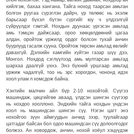
хийлгэж, бахаа хангана. Тайга ноход таарсан амьтан
болгон руугаа сүрэглэн дайрч, үр төлөөс нь эхэлж
барьсаар бүхэл бүтэн сүргийг юу ч үлдээлгүй
сүйрүүлдэг гэмтэй. Нохдын дуунаас үргэсэн амьтад
амь тэмцэн дайжсаар, ороо хөөцөлдөөний цагаа
алдан, оройтож үржилд ордог болсон тухай анчин
буурлууд гасалж сууна. Оройтож төрсөн амьтад өвлийг
давахгүй. Дэлхийн хамгийн хүйтэн газар шүү дээ,
Монгол. Нохдод сэглүүлээд амь мултарсан амьтад
шархаа даалгүй үхнэ. Энэ бүхний уршгаар амьтад
үржиж чадалгүй, тоо нь эрс хорогдон, чононд идэх
хоол улам л хомсдож байна.
Хэнтийн малчин айл бүр 2-10 нохойтой. Сүүгээ
машиндаж, цөцгийгөө аваад, үлдсэн шингэн сүүгээр
нь нохдоо хооллоно. Эндхийн тайга нохдын үндсэн
хоол нь машиндсан шингэн сүү. Нэгэн цагт энэ
нохойгоо зүүн аймгуудын анчид зээр, туулайгаар
цатгадаг байсан бол одоо машиндсан сүү долоолгодог
болжээ. Ан ховордож, анчин, нохой хоёул хэцүүдэж