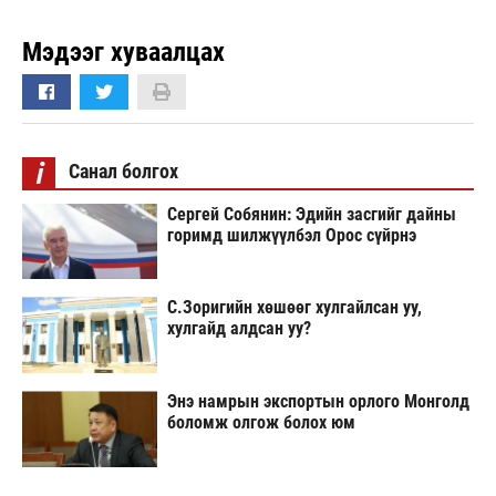
Мэдээг хуваалцах
i
Санал болгох
Сергей Собянин: Эдийн засгийг дайны
горимд шилжүүлбэл Орос сүйрнэ
С.Зоригийн хөшөөг хулгайлсан уу,
хулгайд алдсан уу?
Энэ намрын экспортын орлого Монголд
боломж олгож болох юм