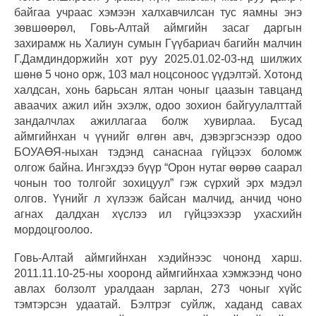
байгаа учраас хэмээн халхавчилсан тус яамны энэ
зөвшөөрөл, Говь-Алтай аймгийн засаг даргын
захирамж нь Халиун сумын Гүүбариач багийн малчин
Г.Дамдиндоржийн хот руу 2025.01.02-03-нд шилжих
шөнө 5 чоно орж, 103 мал ноцсоноос үүдэлтэй. Хотонд
халдсан, хонь барьсан ялтан чоныг цаазын тавцанд
аваачих ажил ийн эхэлж, одоо зохион байгуулалттай
зандалчлах ажиллагаа болж хувирлаа. Бусад
аймгийнхан ч үүнийг өлгөн авч, дэвэргэснээр одоо
БОУАӨЯ-ныхан тэдэнд санаснаа гүйцээх боломж
олгож байна. Ингэхдээ бүүр “Орон нутаг өөрөө саарал
чонын тоо толгойг зохицуул” гэж сүрхий эрх мэдэл
олгов. Үүнийг л хүлээж байсан малчид, анчид чоно
агнах далдхан хүслээ ил гүйцээхээр ухасхийн
мордоцгоолоо.
Говь-Алтай аймгийнхан хэдийнээс чононд харш.
2011.11.10-25-ны хооронд аймгийнхаа хэмжээнд чоно
авлах болзолт уралдаан зарлан, 273 чоныг хүйс
тэмтэрсэн удаатай. Бэлтрэг суйлж, хаданд савах