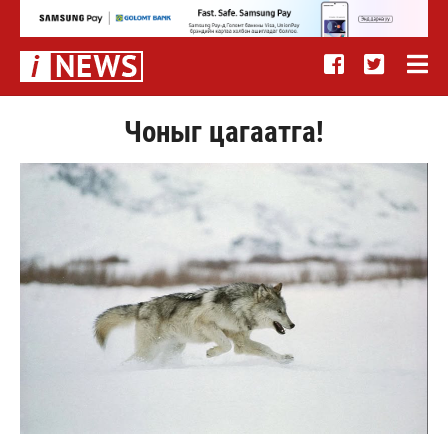
Чоныг цагаатга!