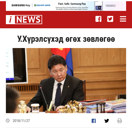
У.Хүрэлсүхэд өгөх зөвлөгөө
2018/11/27