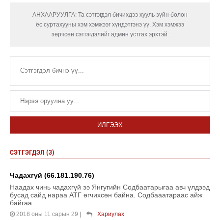
АНХААРУУЛГА: Та сэтгэгдэл бичихдээ хууль зүйн болон
ёс суртахууны хэм хэмжээг хүндэтгэнэ үү. Хэм хэмжээ
зөрчсөн сэтгэгдэлийг админ устгах эрхтэй.
ИЛГЭЭХ
СЭТГЭГДЭЛ (3)
Чадахгүй (66.181.190.76)
Наадах чинь чадахгүй ээ Янгугийн Содбаатарыгаа авч үлдээд
бусад сайд нараа АТГ өгчихсөн байна. Содбааатараас айж
байгаа
2018 оны 11 сарын 29
|
Хариулах