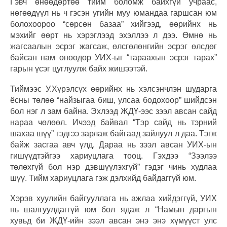
Гэвч өнөөдөртөө тийм боломж байхгүй учраас,
нөгөөдүүл нь ч гэсэн угийн муу юмандаа гаршсан юм
болохоороо “сөрсөн базаа” хийгээд, өөрийнх нь
мэхийг өөрт нь хэрэглээд эхэллээ л дээ. Өмнө нь
жагсаалын эсрэг жагсаж, өлсгөлөнгийн эсрэг өлсдөг
байсан нам өнөөдөр УИХ-ыг “тараахын эсрэг тарах”
гарын үсэг цуглуулж байх жишээтэй.
Тиймээс У.Хүрэлсүх өөрийнх нь хэлсэнчлэн шударга
ёсны төлөө “найзыгаа биш, улсаа бодохоор” шийдсэн
бол нэг л зам байна. Эхлээд ЖДҮ-ээс зээл авсан сайд
нараа чөлөөл. Ичээд байвал “Тэр сайд нь тэрний
шахаа шүү” гэдгээ зарлаж байгаад зайлуул л даа. Тэгж
байж засгаа авч үлд. Дараа нь зээл авсан УИХ-ын
гишүүдтэйгээ хариуцлага тооц. Гэхдээ “Зээлээ
төлөхгүй бол нэр дэвшүүлэхгүй” гэдэг чинь худлаа
шүү. Тийм хариуцлага гэж дэлхийд байдаггүй юм.
Хэрэв хуулийн байгууллага нь ажлаа хийдэггүй, УИХ
нь шалгуулдаггүй юм бол ядаж л “Намын даргын
хувьд би ЖДҮ-ийн зээл авсан энэ энэ хүмүүст улс