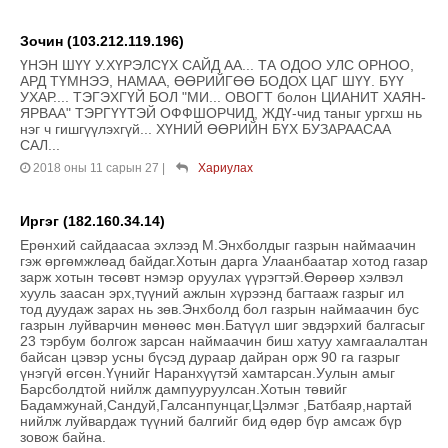
Зочин (103.212.119.196)
ҮНЭН ШҮҮ У.ХҮРЭЛСҮХ САЙД АА... ТА ОДОО УЛС ОРНОО,
АРД ТҮМНЭЭ, НАМАА, ӨӨРИЙГӨӨ БОДОХ ЦАГ ШҮҮ. БҮҮ
УХАР.... ТЭГЭХГҮЙ БОЛ "МИ... ОВОГТ болон ЦИАНИТ ХАЯН-
ЯРВАА" ТЭРГҮҮТЭЙ ОФФШОРЧИД, ЖДҮ-чид таныг ургхш нь
нэг ч гишгүүлэхгүй... ХҮНИЙ ӨӨРИЙН БҮХ БУЗАРААСАА
САЛ...
2018 оны 11 сарын 27
|
Хариулах
Иргэг (182.160.34.14)
Ерөнхий сайдаасаа эхлээд М.Энхболдыг газрын наймаачин
гэж өргөмжлөад байдаг.Хотын дарга Улаанбаатар хотод газар
зарж хотын төсөвт нэмэр оруулах үүрэгтэй.Өөрөөр хэлвэл
хууль заасан эрх,түүний ажлын хүрээнд багтааж газрыг ил
тод дуудаж зарах нь зөв.Энхболд бол газрын наймаачин бус
газрын луйварчин мөнөөс мөн.Батүүл шиг эвдэрхий балгасыг
23 тэрбум болгож зарсан наймаачин биш хатуу хамгаалалтан
байсан цэвэр усны бүсэд дураар дайран орж 90 га газрыг
үнэгүй өгсөн.Үүнийг Наранхүүтэй хамтарсан.Уулын амыг
Барсболдтой нийлж дампууруулсан.Хотын төвийг
Бадамжунай,Сандуй,Галсанпунцаг,Цэлмэг ,Батбаяр,нартай
нийлж луйвардаж түүний балгийг бид өдөр бүр амсаж бүр
зовож байна.