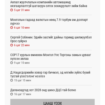
Аялал жуулчлалын компанийн автомашинд
хязгаарлалтгүй шатахуун олгох зохицуулалт хийж байна
5 цаг 31 мин
Монголын гадаад валютын нөөц 7.9 тэрбум ам.долларт
хүрчээ
6 цаг 10 мин
Сергей Собянин: Эдийн засгийг дайны горимд шилжүүлбэл
Орос сүйрнэ
6 цаг 22 мин
COP17 хурлын өмнөхөн Монгол Улс Торгоны замын цувааг
хүлээн авлаа
9 цаг 15 мин
Д.Нацагдоржийн ховор гар бичмэл, эд өлгийн зүйлс бүхий
тусгай үзэсгэлэнг нээлээ
15 цаг 15 мин
Даланзадгад хот 2028 онд шинэ ДЦС-тай болно
16 цаг 17 мин
ЦААШ ҮЗЭХ