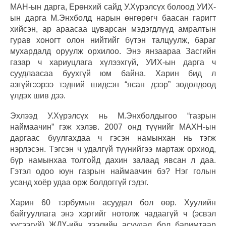
МАН-ын дарга, Ерөнхий сайд У.Хүрэлсүх болоод УИХ-
ын дарга М.Энхболд нарын өнгөрөгч баасан гаригт
хийсэн, ар араасаа цуварсан мэдэгдлүүд амралтын
гурав хоногт олон нийтийг бүтэн талцуулж, бараг
мухардалд оруулж орхилоо. Энэ янзаараа Засгийн
газар ч хариуцлага хүлээхгүй, УИХ-ын дарга ч
суудлаасаа буухгүй юм байна. Харин бид л
азгүйгээрээ тэдний шидсэн “ясан дээр” зодолдоод
үлдэх шив дээ.
Эхлээд У.Хүрэлсүх нь М.Энхболдыгоо “газрын
наймаачин” гэж хэлэв. 2007 онд түүнийг МАХН-ын
даргаас буулгахдаа ч гэсэн намынхан нь тэгж
нэрлэсэн. Тэгсэн ч удалгүй түүнийгээ мартаж орхиод,
бүр намынхаа толгойд дахин залаад явсан л даа.
Гэтэл одоо юун газрын наймаачин бэ? Нэг голын
усанд хоёр удаа орж болдоггүй гэдэг.
Харин 60 тэрбумын асуудал бол өөр. Хуулийн
байгууллага энэ хэргийг нотолж чадаагүй ч (эсвэл
хүсээгүй) ЖДҮ-ийн зээлийн асуудал бол баримтаар