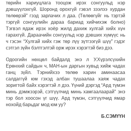
төрийн хариуцлага тооцож ирэх сонгуульд нэр
дэвшүүлэхгүй. Шоронд орохгүй гэвэл зээлээ хурдан
төлөөрэй” гээд зарлачих л даа. (Төлөөгүйг нь тэртэй
тэргүй сонгуулийн дараа бариад хийчихэж болно)
Тэгвэл ядаж ирэх хоёр жилд дахиж хулгай хийх хүн
гарахгүй. Дараачийн сонгуульд нэр дэвших хүмүүс нь
ч гэсэн “Хулгай хийх гэж төр лүү зүтгээгүй шүү” гэдэг
сэтгэл зүйн бэлтгэлтэй орж ирэх хэрэгтэй биз дээ.
Одоогийн нөхцөл байдалд энэ л У.Хүрэлсүхийн
Ерөнхий сайдын ч, МАН-ын даргын хувьд хийж чадах
ганц зүйл. Тэрнийхээ төлөө харин аминаасаа
салдаггүй юм гэхэд албан тушаалаа хаяж чадах
зоригтой байх хэрэгтэй л дээ. Үүний дэргэд “Ард түмэн
минь дэмжээрэй, сэтгүүлчид минь хамгаалаарай” энэ
тэр бол хоосон үг шүү. Ард түмэн, сэтгүүлчид ямар
нохойд барьдаг мод юм уу?
Б.СЭМҮҮН