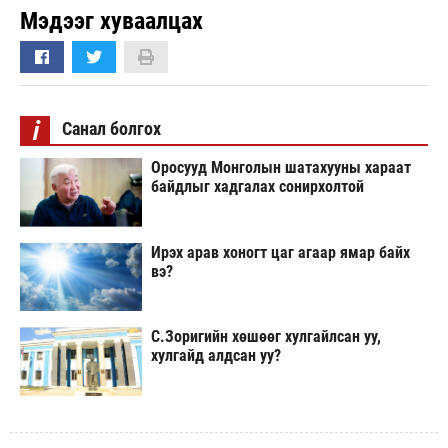
Мэдээг хуваалцах
i
Санал болгох
Оросууд Монголын шатахууны хараат
байдлыг хадгалах сонирхолтой
Ирэх арав хоногт цаг агаар ямар байх
вэ?
С.Зоригийн хөшөөг хулгайлсан уу,
хулгайд алдсан уу?