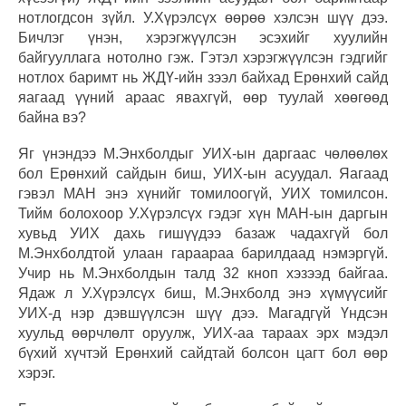
нотлогдсон зүйл. У.Хүрэлсүх өөрөө хэлсэн шүү дээ.
Бичлэг үнэн, хэрэгжүүлсэн эсэхийг хуулийн
байгууллага нотолно гэж. Гэтэл хэрэгжүүлсэн гэдгийг
нотлох баримт нь ЖДҮ-ийн зээл байхад Ерөнхий сайд
яагаад үүний араас явахгүй, өөр туулай хөөгөөд
байна вэ?
Яг үнэндээ М.Энхболдыг УИХ-ын даргаас чөлөөлөх
бол Ерөнхий сайдын биш, УИХ-ын асуудал. Яагаад
гэвэл МАН энэ хүнийг томилоогүй, УИХ томилсон.
Тийм болохоор У.Хүрэлсүх гэдэг хүн МАН-ын даргын
хувьд УИХ дахь гишүүдээ базаж чадахгүй бол
М.Энхболдтой улаан гараараа барилдаад нэмэргүй.
Учир нь М.Энхболдын талд 32 кноп хэзээд байгаа.
Ядаж л У.Хүрэлсүх биш, М.Энхболд энэ хүмүүсийг
УИХ-д нэр дэвшүүлсэн шүү дээ. Магадгүй Үндсэн
хуульд өөрчлөлт оруулж, УИХ-аа тараах эрх мэдэл
бүхий хүчтэй Ерөнхий сайдтай болсон цагт бол өөр
хэрэг.