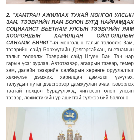
2. “ХАМТРАН АЖИЛЛАХ ТУХАЙ МОНГОЛ УЛСЫН
ЗАМ, ТЭЭВРИЙН ЯАМ БОЛОН БҮГД НАЙРАМДАХ
СОЦИАЛИСТ ВЬЕТНАМ УЛСЫН ТЭЭВРИЙН ЯАМ
ХООРОНДЫН ХАРИЛЦАН ОЙЛГОЛЦЛЫН
САНАМЖ БИЧИГ”-т
монголын талыг төлөөлж Зам,
тээврийн сайд Борхүүгийн Дэлгэрсайхан, вьетнамын
талыг төлөөлж Тээврийн сайд Нгуен Ван Тан нар
гарын үсэг зурлаа. Автотээвэр, агаарын тээвэр, төмөр
зам, далайн тээврийн салбарын хөрөнгө оруулалтыг
хөхиүлэн дэмжих, харилцан дэмжлэг үзүүлэх,
талуудын нутаг дэвсгэрээр дамжуулан ачаа тээвэрлэх
таатай нөхцөл бүрдүүлэхэд чиглэсэн олон улсын
тээвэр, ложистикийн үр ашигтай сүлжээ бий болгоно.