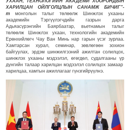
УХААН, ТЕХНОЛОГИЙН АКАДЕМИ ХООРОНДЫН
ХАРИЛЦАН ОЙЛГОЛЦЛЫН САНАМЖ БИЧИГ”-
т
монголын талыг төлөөлж Шинжлэх ухааны
академийн Тэргүүлэгчдийн газрын дарга
Адьяасүрэнгийн Баярбаатар, вьетнамын талыг
төлөөлж Шинжлэх ухаан, технологийн академийн
Ерөнхийлөгч Чау Ван Минь нар гарын үсэг зурлаа.
Хамтарсан хурал, семинар, зөвлөгөөн зохион
байгуулах, эрдэм шинжилгээний ажилтан солилцох,
шинжлэх ухааны мэдээлэл, өгөгдөл, судалгааны үр
дүнгийн талаар харилцан мэдээлэл солилцох замаар
харилцаа, хамтын ажиллагааг гүнзгийрүүлнэ.