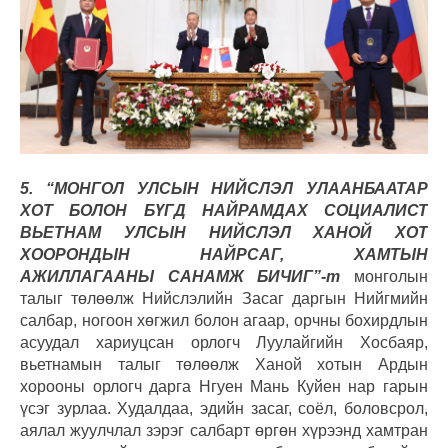
5. “МОНГОЛ УЛСЫН НИЙСЛЭЛ УЛААНБААТАР
ХОТ БОЛОН БҮГД НАЙРАМДАХ СОЦИАЛИСТ
ВЬЕТНАМ УЛСЫН НИЙСЛЭЛ ХАНОЙ ХОТ
ХООРОНДЫН НАЙРСАГ, ХАМТЫН
АЖИЛЛАГААНЫ САНАМЖ БИЧИГ”-т
монголын
талыг төлөөлж Нийслэлийн Засаг даргын Нийгмийн
салбар, ногоон хөгжил болон агаар, орчны бохирдлын
асуудал хариуцсан орлогч Луулайгийн Хосбаяр,
вьетнамын талыг төлөөлж Ханой хотын Ардын
хорооны орлогч дарга Нгуен Мань Куйен нар гарын
үсэг зурлаа. Худалдаа, эдийн засаг, соёл, боловсрол,
аялал жуулчлал зэрэг салбарт өргөн хүрээнд хамтран