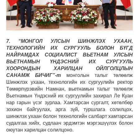
7. “МОНГОЛ УЛСЫН ШИНЖЛЭХ УХААН,
ТЕХНОЛОГИЙН ИХ СУРГУУЛЬ БОЛОН БҮГД
НАЙРАМДАХ СОЦИАЛИСТ ВЬЕТНАМ УЛСЫН
ВЬЕТНАМЫН ҮНДЭСНИЙ ИХ СУРГУУЛЬ
ХООРОНДЫН ХАРИЛЦАН ОЙЛГОЛЦЛЫН
САНАМЖ БИЧИГ”-т
монголын талыг төлөөлж
Шинжлэх ухаан, технологийн их сургуулийн ректор
Төмөрпүрэвийн Намнан, вьетнамын талыг төлөөлж
Вьетнамын Үндэсний их сургуулийн захирал Ле Куан
нар гарын үсэг зурлаа. Хамтарсан сургалт, хөтөлбөр
зохион байгуулах, арга зүй, туршлага солилцох,
шинжлэх ухаан болон технологийн салбарт хамтарсан
судалгаа хийх, судлаач эрдэмтэн мэргэшүүлэх болон
оюутан харилцан солилцоно.