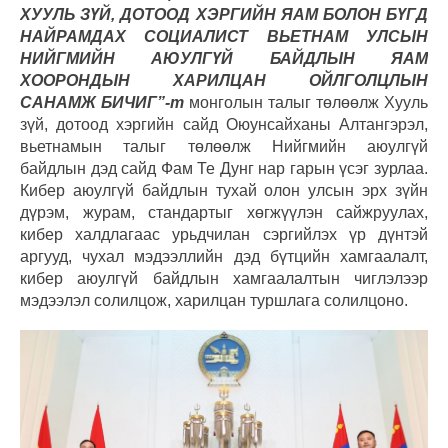
ХУУЛЬ ЗҮЙ, ДОТООД ХЭРГИЙН ЯАМ БОЛОН БҮГД
НАЙРАМДАХ СОЦИАЛИСТ ВЬЕТНАМ УЛСЫН
НИЙГМИЙН АЮУЛГҮЙ БАЙДЛЫН ЯАМ
ХООРОНДЫН ХАРИЛЦАН ОЙЛГОЛЦЛЫН
САНАМЖ БИЧИГ”-т
монголын талыг төлөөлж Хууль
зүй, дотоод хэргийн сайд Оюунсайханы Алтангэрэл,
вьетнамын талыг төлөөлж Нийгмийн аюулгүй
байдлын дэд сайд Фам Те Дунг нар гарын үсэг зурлаа.
Кибер аюулгүй байдлын тухай олон улсын эрх зүйн
дүрэм, журам, стандартыг хөгжүүлэн сайжруулах,
кибер халдлагаас урьдчилан сэргийлэх үр дүнтэй
аргууд, чухал мэдээллийн дэд бүтцийн хамгаалалт,
кибер аюулгүй байдлын хамгаалалтын чиглэлээр
мэдээлэл солилцож, харилцан туршлага солилцоно.