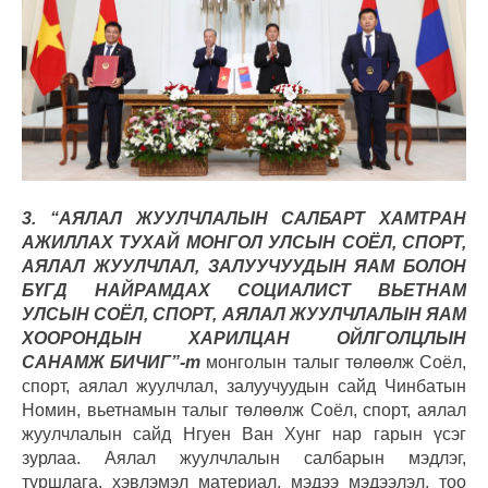
3. “АЯЛАЛ ЖУУЛЧЛАЛЫН САЛБАРТ ХАМТРАН
АЖИЛЛАХ ТУХАЙ МОНГОЛ УЛСЫН СОЁЛ, СПОРТ,
АЯЛАЛ ЖУУЛЧЛАЛ, ЗАЛУУЧУУДЫН ЯАМ БОЛОН
БҮГД НАЙРАМДАХ СОЦИАЛИСТ ВЬЕТНАМ
УЛСЫН СОЁЛ, СПОРТ, АЯЛАЛ ЖУУЛЧЛАЛЫН ЯАМ
ХООРОНДЫН ХАРИЛЦАН ОЙЛГОЛЦЛЫН
САНАМЖ БИЧИГ”-т
монголын талыг төлөөлж Соёл,
спорт, аялал жуулчлал, залуучуудын сайд Чинбатын
Номин, вьетнамын талыг төлөөлж Соёл, спорт, аялал
жуулчлалын сайд Нгуен Ван Хунг нар гарын үсэг
зурлаа. Аялал жуулчлалын салбарын мэдлэг,
туршлага, хэвлэмэл материал, мэдээ мэдээлэл, тоо