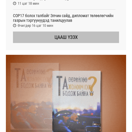
11 цаг 18 мин
СОР17 болох талбайг Элчин сайд, дипломат төлөөлөгчийн
газрын тэргүүнүүдэд танилцуулав
Өчигдөр 16 цаг 10 мин
ЦААШ ҮЗЭХ