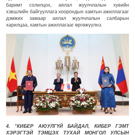
баримт солилцох, аялал жуулчлалын хувийн
хэвшлийн байгууллага хоорондын хамтын ажиллагааг
дэмжих замаар аялал жуулчлалын салбарын
харилцаа, хамтын ажиллагааг өргөжүүлнэ.
4. “КИБЕР АЮУЛГҮЙ БАЙДАЛ, КИБЕР ГЭМТ
ХЭРЭГТЭЙ ТЭМЦЭХ ТУХАЙ МОНГОЛ УЛСЫН