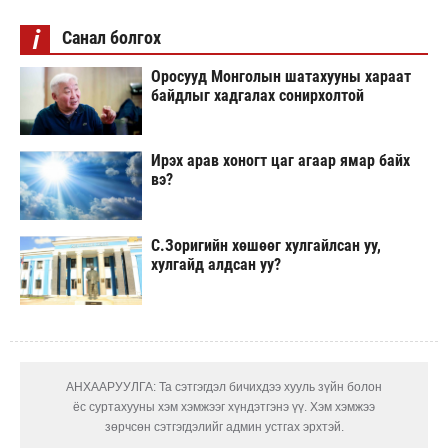
i
Санал болгох
Оросууд Монголын шатахууны хараат
байдлыг хадгалах сонирхолтой
Ирэх арав хоногт цаг агаар ямар байх
вэ?
С.Зоригийн хөшөөг хулгайлсан уу,
хулгайд алдсан уу?
АНХААРУУЛГА: Та сэтгэгдэл бичихдээ хууль зүйн болон
ёс суртахууны хэм хэмжээг хүндэтгэнэ үү. Хэм хэмжээ
зөрчсөн сэтгэгдэлийг админ устгах эрхтэй.