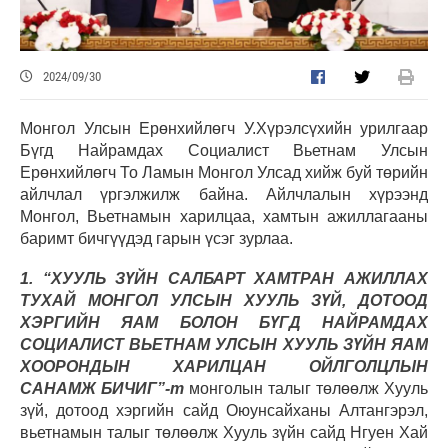
2024/09/30
Монгол Улсын Ерөнхийлөгч У.Хүрэлсүхийн урилгаар
Бүгд Найрамдах Социалист Вьетнам Улсын
Ерөнхийлөгч То Ламын Монгол Улсад хийж буй төрийн
айлчлал үргэлжилж байна. Айлчлалын хүрээнд
Монгол, Вьетнамын харилцаа, хамтын ажиллагааны
баримт бичгүүдэд гарын үсэг зурлаа.
1. “ХУУЛЬ ЗҮЙН САЛБАРТ ХАМТРАН АЖИЛЛАХ
ТУХАЙ МОНГОЛ УЛСЫН ХУУЛЬ ЗҮЙ, ДОТООД
ХЭРГИЙН ЯАМ БОЛОН БҮГД НАЙРАМДАХ
СОЦИАЛИСТ ВЬЕТНАМ УЛСЫН ХУУЛЬ ЗҮЙН ЯАМ
ХООРОНДЫН ХАРИЛЦАН ОЙЛГОЛЦЛЫН
САНАМЖ БИЧИГ”-т
монголын талыг төлөөлж Хууль
зүй, дотоод хэргийн сайд Оюунсайханы Алтангэрэл,
вьетнамын талыг төлөөлж Хууль зүйн сайд Нгуен Хай