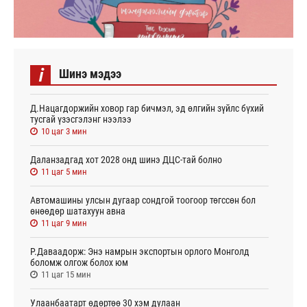
i
Шинэ мэдээ
Д.Нацагдоржийн ховор гар бичмэл, эд өлгийн зүйлс бүхий
тусгай үзэсгэлэнг нээлээ
10 цаг 3 мин
Даланзадгад хот 2028 онд шинэ ДЦС-тай болно
11 цаг 5 мин
Автомашины улсын дугаар сондгой тоогоор төгссөн бол
өнөөдөр шатахуун авна
11 цаг 9 мин
Р.Даваадорж: Энэ намрын экспортын орлого Монголд
боломж олгож болох юм
11 цаг 15 мин
Улаанбаатарт өдөртөө 30 хэм дулаан