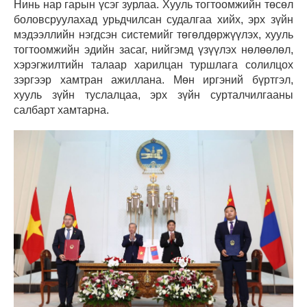
Нинь нар гарын үсэг зурлаа. Хууль тогтоомжийн төсөл
боловсруулахад урьдчилсан судалгаа хийх, эрх зүйн
мэдээллийн нэгдсэн системийг төгөлдөржүүлэх, хууль
тогтоомжийн эдийн засаг, нийгэмд үзүүлэх нөлөөлөл,
хэрэгжилтийн талаар харилцан туршлага солилцох
зэргээр хамтран ажиллана. Мөн иргэний бүртгэл,
хууль зүйн туслалцаа, эрх зүйн сурталчилгааны
салбарт хамтарна.