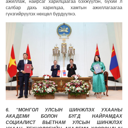
ажиллаж, найрсаг харилцаагаа бэхжүүлэн, бүхий л
салбар дахь харилцаа, хамтын ажиллагаагаа
гүнзгийрүүлэх нөхцөл бүрдүүлнэ.
6. “МОНГОЛ УЛСЫН ШИНЖЛЭХ УХААНЫ
АКАДЕМИ БОЛОН БҮГД НАЙРАМДАХ
СОЦИАЛИСТ ВЬЕТНАМ УЛСЫН ШИНЖЛЭХ