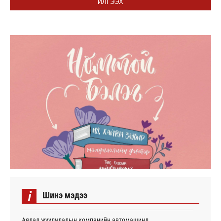
ИЛГЭЭХ
i
Шинэ мэдээ
Аялал жуулчлалын компанийн автомашинд