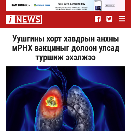
Уушгины хорт хавдрын анхны
мРНХ вакциныг долоон улсад
туршиж эхэлжээ