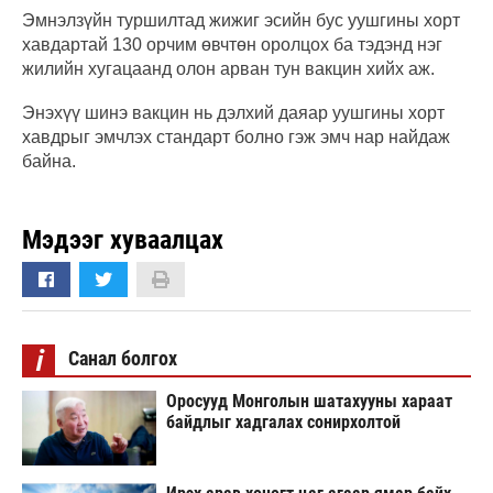
Эмнэлзүйн туршилтад жижиг эсийн бус уушгины хорт
хавдартай 130 орчим өвчтөн оролцох ба тэдэнд нэг
жилийн хугацаанд олон арван тун вакцин хийх аж.
Энэхүү шинэ вакцин нь дэлхий даяар уушгины хорт
хавдрыг эмчлэх стандарт болно гэж эмч нар найдаж
байна.
Мэдээг хуваалцах
i
Санал болгох
Оросууд Монголын шатахууны хараат
байдлыг хадгалах сонирхолтой