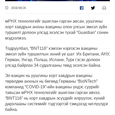
2024/08/26
мРНХ технологийг ашиглан гарган авсан, уушгины
хорт хавдрын анхны вакцины олон улсын эмнэл зүйн
туршилт долоон улсад эхэлсэн тухай “Guardian” сонин
мэдээлжээ.
Тодруулбал, “BNT116” хэмээн нэрлэсэн вакцины
эмнэл зүйн туршилтын эхний үе шат Их Британи, АНУ,
Герман, Унгар, Польш, Испани, Турк гэсэн долоон
улсад байрлах 34 судалгааны төвд эхэлсэн байна.
Эл вакцин нь уушгины хорт хавдрын вакцины
төрөлдөө анхных нь бөгөөд Германы “BioNTech”
компанид “COVID-19”-ийн вакцины үндэс суурийг
тавьсан мРНХ технологийг ашиглан гарган авчээ.
“BNT116” нь хорт хавдрын эсүүдийг илрүүлэх, хүний
дархлааны системийг тэдгээртэй тэмцэхэд чиглүүлдэг
байна.