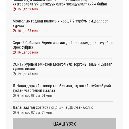
хязгаарлалтгүй шатахуун олгох зохицуулалт хийж байна
15 цаг 59 мин
Монголын гадаад валютын нөөц 7.9 тэрбум ам.долларт
хүрчээ
16 цаг 38 мин
Сергей Собянин: Эдийн засгийг дайны горимд шилжүүлбэл
Орос сүйрнэ
16 цаг 50 мин
COP17 хурлын өмнөхөн Монгол Улс Торгоны замын цувааг
хүлээн авлаа
19 цаг 43 мин
Д.Нацагдоржийн ховор гар бичмэл, эд өлгийн зүйлс бүхий
тусгай үзэсгэлэнг нээлээ
Өчигдөр 08 цаг 54 мин
Даланзадгад хот 2028 онд шинэ ДЦС-тай болно
Өчигдөр 07 цаг 51 мин
ЦААШ ҮЗЭХ