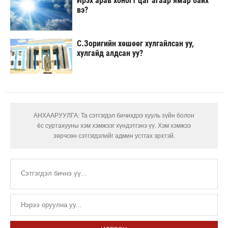
Ирэх арав хоногт цаг агаар ямар байх
вэ?
С.Зоригийн хөшөөг хулгайлсан уу,
хулгайд алдсан уу?
АНХААРУУЛГА: Та сэтгэгдэл бичихдээ хууль зүйн болон
ёс суртахууны хэм хэмжээг хүндэтгэнэ үү. Хэм хэмжээ
зөрчсөн сэтгэгдэлийг админ устгах эрхтэй.